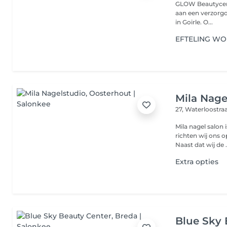
GLOW Beautycent
aan een verzorgde en stijlvoll
in Goirle. O...
EFTELING W
Mila Nage
27, Waterloostra
Mila nagel salon 
richten wij ons o
Naast dat wij de .
Extra opties
Blue Sky 