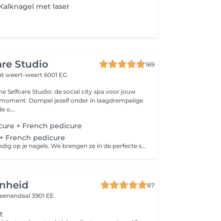
Kalknagel met laser
are Studio
169
at
weert-weert 6001 EG
he Selfcare Studio: de social city spa voor jouw
-moment. Dompel jezelf onder in laagdrempelige
e o...
cure + French pedicure
 + French pedicure
De focus ligt volledig op je nagels. We brengen ze in de perfecte shape en verzorgen de nagelriemen. Daarna brengen we een gel polish en french manicure aan in je favoriete kleur
nheid
87
eenendaal 3901 EE
t