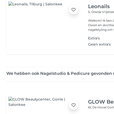
Leonails
5, Oranje Vrijsta
Welkom! Ik ben 
Owen en dochter M
nagelstyling om t
Extra's
Geen extra's
We hebben ook Nagelstudio & Pedicure gevonden 
GLOW Bea
61, De Hovel
Goir