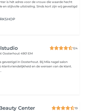
er is hét adres voor de vrouw die waarde hecht
e uitstraling. Sinds kort zijn wij gevestigd
ORKSHOP
lstudio
124
at
Oosterhout 4901 EM
is gevestigd in Oosterhout. Bij Mila nagel salon
p klantvriendelijkheid en de wensen van de klant.
..
Beauty Center
19