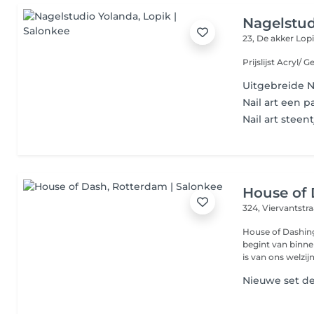
Nagelstud
23, De akker
Lopi
Uitgebreide Na
Nail art een p
Nail art steen
House of
324, Viervantstr
House of Dashin
begint van binne
is van ons welzijn.
Nieuwe set de