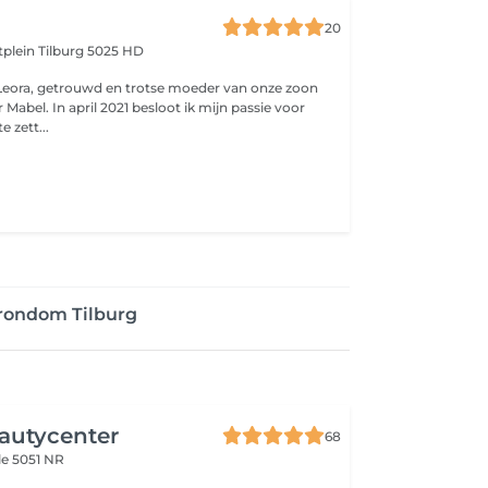
20
atplein
Tilburg 5025 HD
Leora, getrouwd en trotse moeder van onze zoon
abel. In april 2021 besloot ik mijn passie voor
e zett...
rondom Tilburg
utycenter
68
le 5051 NR