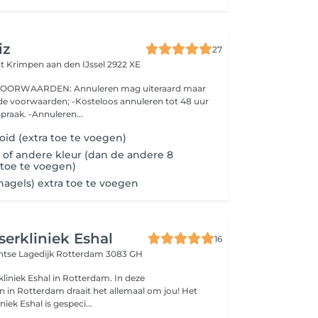
iz
27
at
Krimpen aan den IJssel 2922 XE
ORWAARDEN: Annuleren mag uiteraard maar
-Kosteloos annuleren tot 48 uur
praak. -Annuleren...
 oid (extra toe te voegen)
r of andere kleur (dan de andere 8
 toe te voegen)
4 nagels) extra toe te voegen
serkliniek Eshal
16
htse Lagedijk
Rotterdam 3083 GH
liniek Eshal in Rotterdam. In deze
 in Rotterdam draait het allemaal om jou! Het
iek Eshal is gespeci...