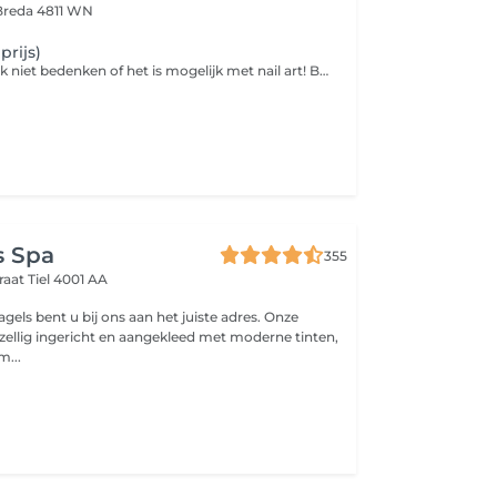
Breda 4811 WN
prijs)
Je kunt het zo gek niet bedenken of het is mogelijk met nail art! Bovendien is het een makkelijke en betaalbare manier om je look net dat beetje extra te geven. Of je nu voor een opvallende animal print gaat, een zelf ontworpen design of voor een subtiel glittertje, nail art maakt een feestje van je nagels.
s Spa
355
raat
Tiel 4001 AA
gels bent u bij ons aan het juiste adres. Onze
ezellig ingericht en aangekleed met moderne tinten,
m...