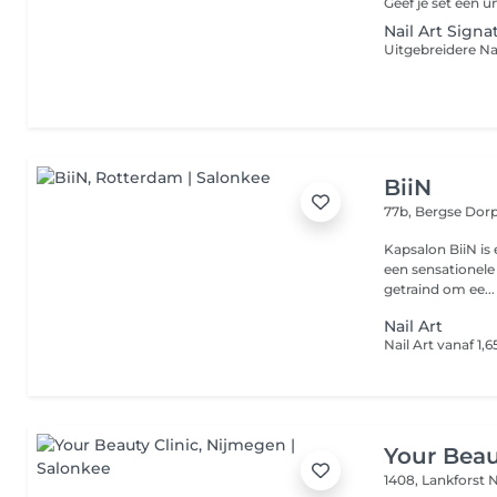
Nail Art Signa
BiiN
77b, Bergse Dor
Kapsalon BiiN is
een sensationele 
getraind om ee...
Nail Art
Your Beau
1408, Lankforst
N