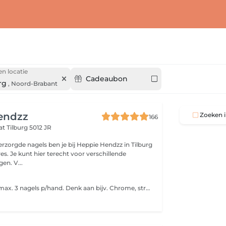
en locatie
Cadeaubon
rg
,
Noord-Brabant
endzz
Zoeken i
166
aat
Tilburg 5012 JR
rzorgde nagels ben je bij Heppie Hendzz in Tilburg
res. Je kunt hier terecht voor verschillende
en. V...
Basic: nailart op max. 3 nagels p/hand. Denk aan bijv. Chrome, streepjes, stempels, enz. Advanced: nailart op alle nagels. Bijv. Handgeschilderde bloemen, meed complexe designs.