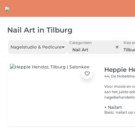
Nail Art
in
Tilburg
Categorieën
Kies e
Nagelstudio & Pedicure
Nail Art
Tilbu
Heppie H
44, De Nobelstr
Voor mooie en ve
aan het juiste ad
nagelbehandeling
+ Nailart