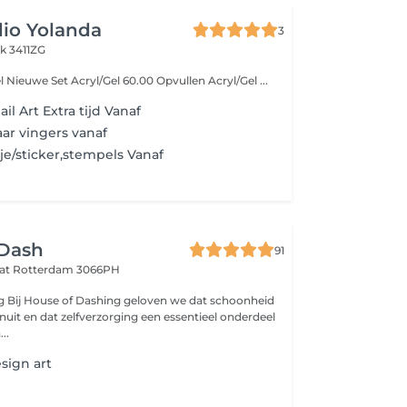
io Yolanda
3
k 3411ZG
Prijslijst Acryl/ Gel Nieuwe Set Acryl/Gel 60.00 Opvullen Acryl/Gel ...
il Art Extra tijd Vanaf
aar vingers vanaf
tje/sticker,stempels Vanaf
 Dash
91
aat
Rotterdam 3066PH
g Bij House of Dashing geloven we dat schoonheid
nuit en dat zelfverzorging een essentieel onderdeel
..
sign art