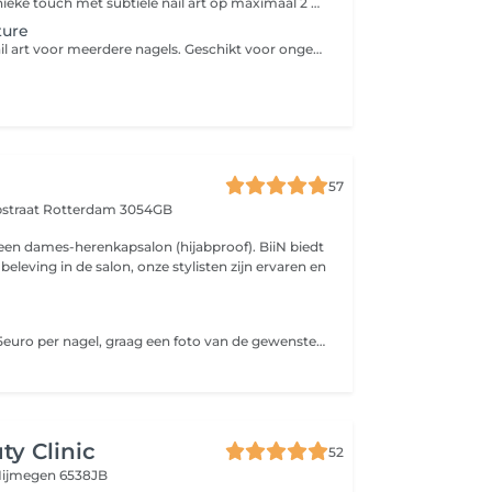
Geef je set een unieke touch met subtiele nail art op maximaal 2 nagels. Denk aan fijne details, Chrome, glitter, stickers of een eenvoudig design. Deze behandeling is een aanvulling op een nagelbehandeling.
ture
Uitgebreidere Nail art voor meerdere nagels. Geschikt voor ongeveer 2 tot 4 nagels met meer detail, combinaties ven effecten of creatieve designs. Deze behandeling wordt bijgeboekt naast een nagelbehandeling.
57
pstraat
Rotterdam 3054GB
 een dames-herenkapsalon (hijabproof). BiiN biedt
beleving in de salon, onze stylisten zijn ervaren en
Nail Art vanaf 1,65euro per nagel, graag een foto van de gewenste figuurtjes/vormpjes opsturen via het volgende WhatsApp nummer 06-86252476.
ty Clinic
52
ijmegen 6538JB