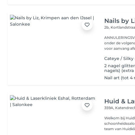
Nails by L
2b, Kortlandstra
ANNULERINGSVO
onder de volgende voorwaarden; 
voor aanvang afs
Cateye / Silky
2 nagel glitte
nagels) (extra
Nail art (tot 
Huid & La
359A, Katendrec
Welkom bij Huidk
schoonheidssalon
team van Huidklin