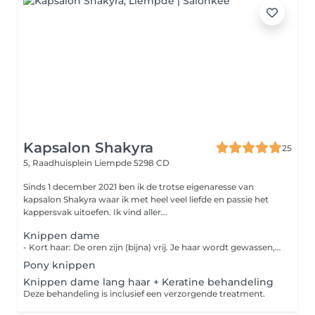
Kapsalon Shakyra
25
5, Raadhuisplein
Liempde 5298 CD
Sinds 1 december 2021 ben ik de trotse eigenaresse van
kapsalon Shakyra waar ik met heel veel liefde en passie het
kappersvak uitoefen. Ik vind aller...
Knippen dame
- Kort haar: De oren zijn (bijna) vrij. Je haar wordt gewassen, geknipt en gedroogd. - Lang haar en boblijn pakket 'mooi' : Je haar wordt gewassen, geknipt en droog geblazen. - Lang haar en boblijn pakket 'mooier' : Je haar wordt gewassen, geknipt en gedroogd naar wens. - Lang haar en boblijn pakket 'mooist' : Je haar wordt gewassen met wasmassage, inclusief een haarmasker, je wordt geknipt en gedroogd naar wens.
Pony knippen
Knippen dame lang haar + Keratine behandeling
Deze behandeling is inclusief een verzorgende treatment.