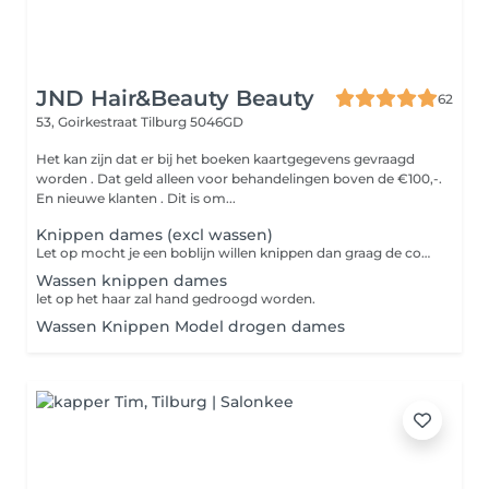
JND Hair&Beauty Beauty
62
53, Goirkestraat
Tilburg 5046GD
Het kan zijn dat er bij het boeken kaartgegevens gevraagd
worden . Dat geld alleen voor behandelingen boven de €100,-.
En nieuwe klanten . Dit is om...
Knippen dames (excl wassen)
Let op mocht je een boblijn willen knippen dan graag de combinatie behandeling: wassen/Knippen/Model drogen selecteren. Indien alleen een knipbeurt geselecteerd en bij aankomt bij de salon zit er product in het haar dan zal er een wasbeurt in rekening gebracht worden.
Wassen knippen dames
let op het haar zal hand gedroogd worden.
Wassen Knippen Model drogen dames