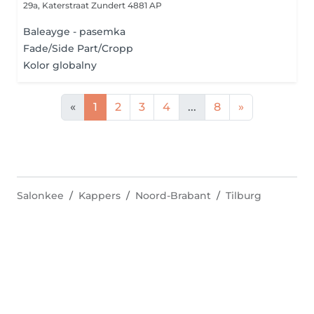
29a, Katerstraat
Zundert 4881 AP
Baleayge - pasemka
Fade/Side Part/Cropp
Kolor globalny
«
1
2
3
4
...
8
»
Salonkee
Kappers
Noord-Brabant
Tilburg