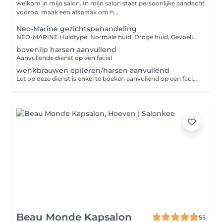
welkom in mijn salon. In mijn salon staat persoonlijke aandacht
voorop, maak een afspraak om h...
Neo-Marine gezichtsbehandeling
NEO-MARINE Huidtype: Normale huid, Droge huid, Gevoelige huid, Gecombineerde huid Huidprobleem: Doffe huid en doffe huid, Gevoelige huid en couperose-gevoelige huid, Droogheid en uitdroging, Fijne lijntjes en rimpels, Verstevigend De Neo-Marine behandeling gebaseerd op de krachtige schatten en waardevolle werkstoffen uit de zee om de huid jeugdiger en jonger te maken. Zeewierextracten, mariene polysacchariden en mariene fytosqualaan combineren hun krachtige werking om vocht uit de vochtige omgevingslucht te halen en geleidelijk aan de huid af te geven. Een innovatieve en efficiënte anti-agingmethode voor hydratatie en vernieuwing van de huid. Een cabineconcept op basis van zeewierextracten, mariene polysacchariden en mariene fyto-squalaan. Het absorbeert vocht uit de lucht en geeft het geleidelijk af aan de huid, terwijl het de zichtbaarheid van fijne lijntjes en rimpels minimaliseert.Een professioneel antirimpelserum , op basis van zeewierextracten en glycoproteïnen, absorbeert vocht uit de vochtige omgevingslucht en geeft dit geleidelijk af aan de huid. De teint ziet er zachter en goed gehydrateerd uit, fijne lijntjes en rimpels zijn gladgestreken en de stevigheid en elasticiteit worden hersteld. Directe en langdurige hydratatie. De huid wordt gladder en voelt comfortabeler aan. Vermindert lijntjes en rimpels. Incl schouder nek massage
bovenlip harsen aanvullend
Aanvullende dienst op een facial
wenkbrauwen epileren/harsen aanvullend
Let op deze dienst is enkel te boeken aanvullend op een facial waar de dienst niet bij inbegrepen is.
Beau Monde Kapsalon
55