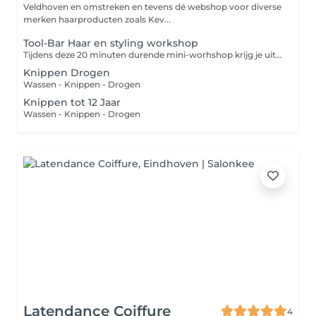
Veldhoven en omstreken en tevens dé webshop voor diverse
merken haarproducten zoals Kev...
Tool-Bar Haar en styling workshop
Tijdens deze 20 minuten durende mini-worhshop krijg je uitleg over verschillende warmtetools en hoe je deze op de juiste manier gebruikt. Tevens is er tijd om deze bij jezelf of een Doll-Head uit te proberen. Voor deze workshop wordt is een vooraf betaling verplicht, hiervoor wordt automatisch contact met u opgenomen.
Knippen Drogen
Wassen - Knippen - Drogen
Knippen tot 12 Jaar
Wassen - Knippen - Drogen
Latendance Coiffure
4