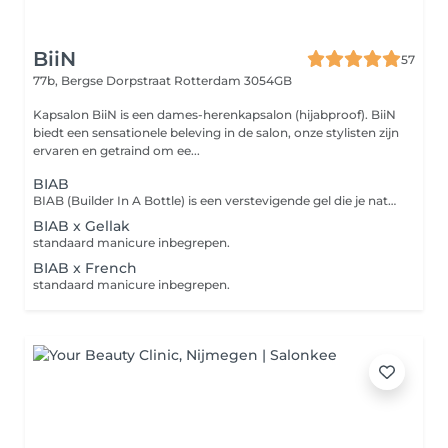
BiiN
57
77b, Bergse Dorpstraat
Rotterdam 3054GB
Kapsalon BiiN is een dames-herenkapsalon (hijabproof). BiiN
biedt een sensationele beleving in de salon, onze stylisten zijn
ervaren en getraind om ee...
BIAB
BIAB (Builder In A Bottle) is een verstevigende gel die je natuurlijke nagels helpt groeien en beschermt tegen scheuren of breken. standaard manicure inbegrepen.
BIAB x Gellak
standaard manicure inbegrepen.
BIAB x French
standaard manicure inbegrepen.