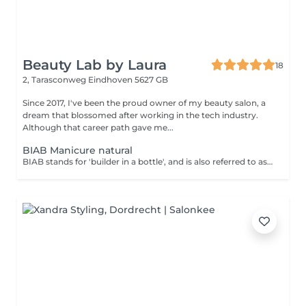
Beauty Lab by Laura
18
2, Tarasconweg
Eindhoven 5627 GB
Since 2017, I've been the proud owner of my beauty salon, a
dream that blossomed after working in the tech industry.
Although that career path gave me...
BIAB Manicure natural
BIAB stands for 'builder in a bottle', and is also referred to as 'builder gels' which gives your nails strength and protects them from breaking. Biab doesn't contain silicones or parabens, it's safe for customers with allergies. It's VEGAN, very good and safe for natural nails. Biab natural stands for natural colors from Biab color collection like pinks, milky colors and nudes.