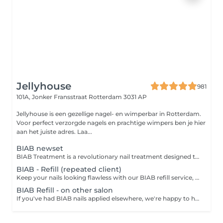
Jellyhouse
981
101A, Jonker Fransstraat
Rotterdam 3031 AP
Jellyhouse is een gezellige nagel- en wimperbar in Rotterdam.
Voor perfect verzorgde nagels en prachtige wimpers ben je hier
aan het juiste adres. Laa...
BIAB newset
BIAB Treatment is a revolutionary nail treatment designed to provide extra strength, durability, and a natural look to your nails. This makes it an ideal solution for those looking to enhance the natural beauty of their nails while adding protection and strength.
BIAB - Refill (repeated client)
Keep your nails looking flawless with our BIAB refill service, designed specifically for returning clients. This treatment includes nail reshaping and the application of BIAB to fill in new growth, maintaining both the strength and natural appearance of your nails. Optional gel polish can be added for a polished, personalized finish. It's the perfect way to keep your BIAB nails in top condition. For optimal nail health, we recommend scheduling your refill within 3.5 weeks.
BIAB Refill - on other salon
If you've had BIAB nails applied elsewhere, we're happy to help maintain and refresh them. This refill service includes nail reshaping and applying BIAB to fill in new growth, ensuring your nails stay strong and natural-looking. Optional gel polish can be added for a personalized finish. A great way to extend the life of your BIAB nailsno matter where they were originally done. For best results and healthy nails, BIAB refills should be done within 3.5 weeks.