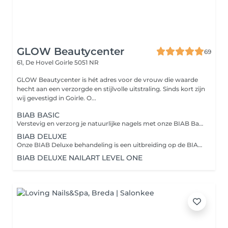
GLOW Beautycenter
69
61, De Hovel
Goirle 5051 NR
GLOW Beautycenter is hét adres voor de vrouw die waarde
hecht aan een verzorgde en stijlvolle uitstraling. Sinds kort zijn
wij gevestigd in Goirle. O...
BIAB BASIC
Verstevig en verzorg je natuurlijke nagels met onze BIAB Basic behandeling inclusief manicure. Kies uit maar liefst 100 BIAB-kleuren voor een verzorgde en langdurige look. Inclusief: manicure, nagels vijlen, nagelriemverzorging en BIAB-afwerking.
BIAB DELUXE
Onze BIAB Deluxe behandeling is een uitbreiding op de BIAB Basic. Inclusief complete manicure en keuze voor een stijlvolle French manicure of een gelpolish kleur over de BIAB voor een extra luxe afwerking. Perfect voor sterke, verzorgde nagels met een elegante uitstraling.
BIAB DELUXE NAILART LEVEL ONE