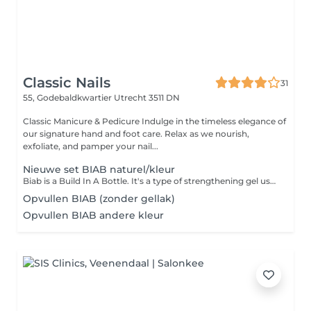
Classic Nails
31
55, Godebaldkwartier
Utrecht 3511 DN
Classic Manicure & Pedicure Indulge in the timeless elegance of
our signature hand and foot care. Relax as we nourish,
exfoliate, and pamper your nail...
Nieuwe set BIAB naturel/kleur
Biab is a Build In A Bottle. It's a type of strengthening gel used for natural nails or short extension. It create to make nails stronger, healthier, and longer lasting, while still looking natural.
Opvullen BIAB (zonder gellak)
Opvullen BIAB andere kleur