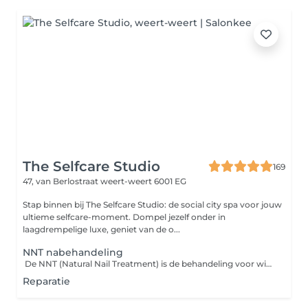
The Selfcare Studio
169
47, van Berlostraat
weert-weert 6001 EG
Stap binnen bij The Selfcare Studio: de social city spa voor jouw
ultieme selfcare-moment. Dompel jezelf onder in
laagdrempelige luxe, geniet van de o...
NNT nabehandeling
De NNT (Natural Nail Treatment) is de behandeling voor wie sterke, natuurlijke nagels wil zonder verlenging. We starten met het verwijderen van het oude product. Hierna volgt een combi manicure, waarbij de nagelriemen zorgvuldig worden verzorgd met een elektrische frees. Vervolgens worden je nagels verstevigd met een builder gel, die wordt afgestemd op jouw nageltype en conditie. Zo krijg je precies de versteviging die jouw nagels nodig hebben met een natuurlijk en verzorgd resultaat. We hebben de keuze uit verschillende soorten builder gels: van de soepele BIAB tot een krachtige gel die de stevigheid van acryl evenaart. Helemaal afgestemd op jouw nagels en wensen.
Reparatie