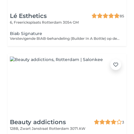
Lé Esthetics
85
6, Freericksplaats
Rotterdam 3054 GM
Biab Signature
Verstevigende BIAB-behandeling (Builder In A Bottle) op de natuurlijke nagels. Ideaal voor het versterken en laten groeien van de eigen nagels. Behandeling is inclusief uitgebreide manicure en te combineren met een gellak kleur naar keuze.
Beauty addictions
3
128B, Zwart Janstraat
Rotterdam 3071 AW