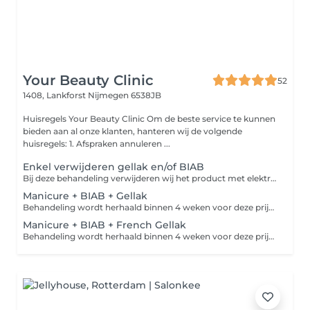
Your Beauty Clinic
52
1408, Lankforst
Nijmegen 6538JB
Huisregels Your Beauty Clinic Om de beste service te kunnen
bieden aan al onze klanten, hanteren wij de volgende
huisregels: 1. Afspraken annuleren ...
Enkel verwijderen gellak en/of BIAB
Bij deze behandeling verwijderen wij het product met elektrische frees en vijlen de nagels in gewenste vorm. Hierna verzorgen wij de nagels en handen met handcrème/nagelriemolie (van Dadi'óil)
Manicure + BIAB + Gellak
Behandeling wordt herhaald binnen 4 weken voor deze prijs, buiten deze termijn komen extra kosten *5weken +€10,-* 6weken +€14. Heb je nog Gellak/BIAB/Acryl of andere product gezet door andere salon, boek dan verwijderen+ je gewenste behandeling bij ons. Manicure behandeling met elektrische frees voor de perfecte manicure, aan het einde worden de nagels/handen verzorgd met handcrème/nagelriemolie(van Dadi'óil). Wij gebruiken bij elke klant een nieuwe vijl (i.v.m. hygiëne).
Manicure + BIAB + French Gellak
Behandeling wordt herhaald binnen 4 weken voor deze prijs, buiten deze termijn komen extra kosten *5weken +€10,-* 6weken +€14. Heb je nog Gellak/BIAB/Acryl of andere product gezet door andere salon, boek dan verwijderen+ je gewenste behandeling bij ons. Manicure behandeling met elektrische frees voor de perfecte manicure, aan het einde worden de nagels/handen verzorgd met handcrème/nagelriemolie(van Dadi'óil). Wij gebruiken bij elke klant een nieuwe vijl (i.v.m. hygiëne).