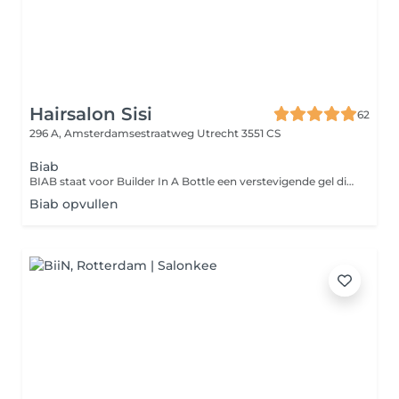
Hairsalon Sisi
62
296 A, Amsterdamsestraatweg
Utrecht 3551 CS
Biab
BIAB staat voor Builder In A Bottle een verstevigende gel die op de natuurlijke nagel wordt aangebracht. Deze behandeling is ideaal voor wie zijn natuurlijke nagels wil laten groeien en versterken, zonder gebruik te maken van acryl of traditionele gelnagels. Tijdens de behandeling wordt de nagel voorbereid, de BIAB gel in laagjes aangebracht en uitgehard onder een UV/LED-lamp. De nagels krijgen zo een mooie, natuurlijke look met extra stevigheid.
Biab opvullen