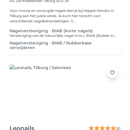
44, De Nobelstraat
Tilburg 5012 JR
Voor mooie en verzorgde nagels ben je bij Heppie Hendzz in
Tilburg aan het juiste adres. Je kunt hier terecht voor
verschillende nagelbehandelingen. V...
Nagelversteviging - BIAB (korte nagels)
Versteviging van de natuurlijke nagel m.b.v. BIAB (Builder in a Bottle) of Rubberbase. Speciaal voor de dames die extra stevigheid willen, maar niet persé de natuurlijke nagels willen verlengen. BIAB / Rubberbase is het alternatief! Ook aan te raden voor nagelbijters. Deze gel wordt met een kleine bolling aangebracht op de natuurlijke nagel, waarna een gellak kleur naar wens wordt aangebracht. De behandeling wordt afgesloten met nagelriemolie en handlotion.
Nagelversteviging - BIAB / Rubberbase
verwijderen
Leonails
20