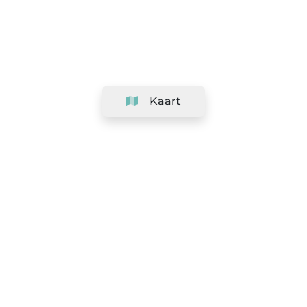
Kaart
Bedrijf
Support
Team
&
Carrières
Informatie voor salons
Legaal