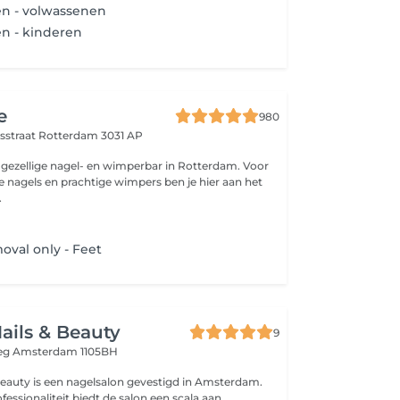
en - volwassenen
en - kinderen
e
980
nsstraat
Rotterdam 3031 AP
n gezellige nagel- en wimperbar in Rotterdam. Voor
e nagels en prachtige wimpers ben je hier aan het
.
oval only - Feet
ails & Beauty
9
weg
Amsterdam 1105BH
Beauty is een nagelsalon gevestigd in Amsterdam.
fessionaliteit biedt de salon een scala aan