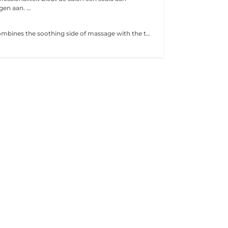
en aan. ...
Foot massage combines the soothing side of massage with the therapeutic benefits of reflexology. This is the perfect treatment for anyone who spends long hours on their feet or suffers from stress and anxiety.