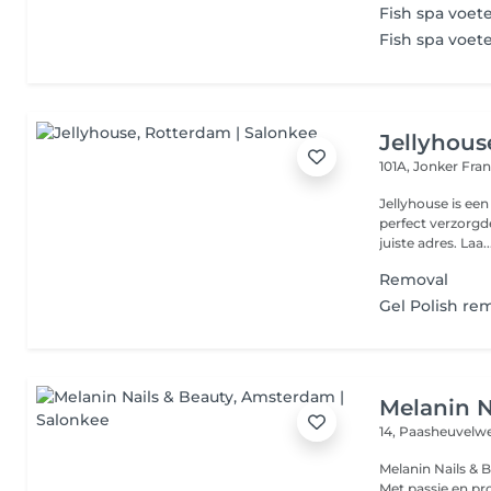
Fish spa voet
Fish spa voet
Jellyhous
101A, Jonker Fra
Jellyhouse is ee
perfect verzorgd
juiste adres. Laa..
Removal
Gel Polish rem
Melanin N
14, Paasheuvel
Melanin Nails & 
Met passie en pro