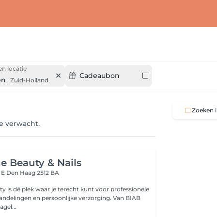
en locatie
Cadeaubon
en
,
Zuid-Holland
Zoeken i
je verwacht.
 Beauty & Nails
t E
Den Haag 2512 BA
 is dé plek waar je terecht kunt voor professionele
ndelingen en persoonlijke verzorging. Van BIAB
gel...