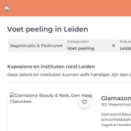
Voet peeling
in
Leiden
Categorieën
Kies e
Nagelstudio & Pedicure
Voet peeling
Leid
Kapsalons en instituten rond Leiden
Deze salons en instituten kunnen zelfs handiger zijn dan 
Glamazone
122, Wagenstraa
Glamazone Beauty
schoonheidsbeha
nagels en kunstna