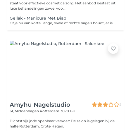
staat voor effectieve cosmetica zorg. Het aanbod bestaat uit
luxe behandelingen zowel voo...
Gellak - Manicure Met Biab
Of je nu van korte, lange, ovale of rechte nagels houdt, er is een reden waarom manicures tegenwoordig een van de meest populaire schoonheidsbehandelingen voor vrouwen zijn. Een professionele manicure specialiste verzorgt je handen en nagels tot in de perfectie. Als je een manicure wilt die er prachtig uitziet en lang meegaat, dan is de Gellak manicure iets voor jou. Met honderden kleuren om uit te kiezen, geeft het de perfecte finishing touch aan elke outfit. Deze behandeling duurt langer dan een klassieke manicure, maar aangezien een Gellak-manicure tot twee weken aanhoudt, is dat het wachten meer dan waard.
Amyhu Nagelstudio
2
61, Middenhagen
Rotterdam 3078 BH
Dichtstbijzijnde openbaar vervoer: De salon is gelegen bij de
halte Rotterdam, Grote Hagen.