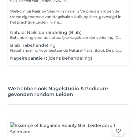
528, Bachstraat
Leiden 2324 HC
Welkom bij Nails by Veer Mijn naam is Veronica en ik ben de
trotse eigenaresse van Nagelsalon Nails by Veer, gevestigd in
het prachtige Leiden. In mi...
Natural Nails behandeling (Biab)
Behandeling voor de natuurlijke nagels zonder verlening. De nagels worden verstevigd met een BIAB voor extra sterke en natuurlijke uitstraling. De behandeling bestaat uit: * Manicure * Nagelriemen verzorgen * BIAB versteviging * Afwerking met kleur of naturel Geschikt voor klanten die hun eigen nagels willen laten groeien en versterken. LET OP: Geen verlening mogelijk bij deze behandeling
Biab nabehandeling
Nabehandeling voor bestaande Naturel Nails (Biab). De uitgroei wordt bijgewerkt en de nagels worden opnieuw in model gebracht. De nabehandeling bestaat uit: * Bijwerken van de uitgroei * Nagels opnieuw verstevigen * Nagelriemen verzorgen Deze behandeling wordt geadviseerd na 3-4 weken. Bij een uitgroei van meer dan 4 weken kan een meerprijs gelden. LET OP: Alleen voor bestaande sets uit mijn eigen salon.
Nagelreparatie (tijdens behandeling)
We hebben ook Nagelstudio & Pedicure
gevonden rondom Leiden