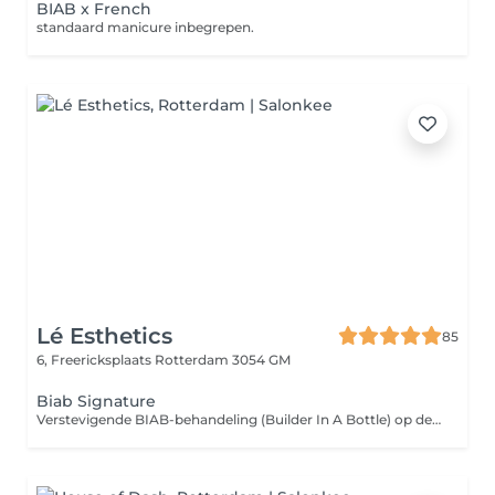
BIAB x French
standaard manicure inbegrepen.
Lé Esthetics
85
6, Freericksplaats
Rotterdam 3054 GM
Biab Signature
Verstevigende BIAB-behandeling (Builder In A Bottle) op de natuurlijke nagels. Ideaal voor het versterken en laten groeien van de eigen nagels. Behandeling is inclusief uitgebreide manicure en te combineren met een gellak kleur naar keuze.