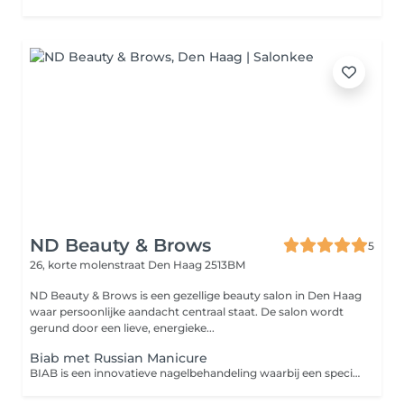
ND Beauty & Brows
5
26, korte molenstraat
Den Haag 2513BM
ND Beauty & Brows is een gezellige beauty salon in Den Haag
waar persoonlijke aandacht centraal staat. De salon wordt
gerund door een lieve, energieke...
Biab met Russian Manicure
BIAB is een innovatieve nagelbehandeling waarbij een speciaal gel gebruikt wordt om de nagels te verstevigen en te verlengen. Deze techniek biedt een langdurig resultaat van 3 tot 4 weken en is ideaal voor mensen die graag sterke en gezonde nagels willen, zonder dat de nagels kwetsbaar worden. BIAB kan ook gebruikt worden voor het opbouwen van een natuurlijke, verlengde look, en is bovendien sterker dan traditionele gel of acryl.