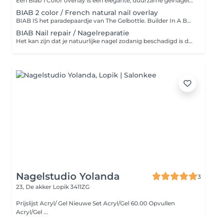
Een Biab 1 Color overlay is een elegante, duurzame gelnagellak die zorgt voor een natuurlijke, glanzende finish met een kleurlaag. Perfect voor een verzorgende en subtiele look die lang blijft zitten. Ook geven wij vooraf een manicure. A Biab 1 Color overlay is an elegant, long-lasting gel nail polish that provides a natural, glossy finish with a layer of color. Perfect for a nourishing and subtle look that last a long time. We also give you a manicure
BIAB 2 color / French natural nail overlay
BIAB IS het paradepaardje van The Gelbottle. Builder In A Bottle, afgekort BIAB, is een geweldige soak off builder gel met een geïntegreerde primer en bonder. ... Maar ook meer flexibel dan een klassieke hard gel. Ben jij iemand die altijd droge, kapotte nagels heeft door nagelbijten, of omdat ze van zichzelf erg broos en breekbaar zijn? Dan is BIAB misschien dé behandeling voor jou. BIAB staat voor Builder In A Bottle en is bedacht door het nagelmerk The GelBottle. Het lijkt een beetje op gellak, alleen is dit een extra flexibele en verstevigende gel, die een nagelstyliste speciaal aanbrengt om een natuurlijke en egale nagel te creëren. Het is extra bijzonder, omdat het een primer én base in één is. Naast dat het er mooi uit ziet, zit er ook speciale voeding in voor je eigen nagels, zodat die naar verloop van tijd van zichzelf ook steviger én gezonder worden. Het merk BIAB is overigens volledig vegan en dierproefvrij. BIAB IS The Gelbottle's showpiece. Builder In A Bottle, abbreviated BIAB, is a great soak off builder gel with an integrated primer and bonder. ... But also more flexible than a classic hard gel. Are you someone who always has dry, broken nails because of nail biting, or because they are very brittle and brittle by themselves? Then BIAB might be the treatment for you. BIAB stands for Builder In A Bottle and was created by the nail brand The GelBottle. It looks a bit like gel polish, only this is an extra flexible and strengthening gel.
BIAB Nail repair / Nagelreparatie
Het kan zijn dat je natuurlijke nagel zodanig beschadigd is dat deze gerepareerd moet worden. Afhankelijk van de beschadiging aan de nagel worden er verschillende technieken toegepast de nagel te herstellen. Zo kunnen afgebroken of gescheurde nagels worden hersteld en begeleid naar hun originele natuurlijke staat.
Nagelstudio Yolanda
3
23, De akker
Lopik 3411ZG
Prijslijst Acryl/ Gel Nieuwe Set Acryl/Gel 60.00 Opvullen
Acryl/Gel ...