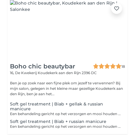
Boho chic beautybar
18
16, De Kwekerij
Koudekerk aan den Rijn 2396 DC
Ben je op zoek naar een fijne plek om jezelf te verwennen? Bij
mijn salon, gelegen in het kleine maar gezellige Koudekerk aan
den Rijn, ben je aan het...
Soft gel treatment | Biab + gellak & russian
manicure
Een behandeling gericht op het verzorgen en mooi houden van de natuurlijke nagel. De BIAB wordt zorgvuldig aangebracht voor een lichte versteviging, ondersteuning en een egale afwerking. Daarna brengen we de gewenste kleur aan met keuze uit ruim 100 kleuren. De Russian manicure zorgt voor een strakke verzorging rondom de nagelriemen, waardoor de nagels netjes aansluiten en langer verzorgd blijven ogen. Geschikt voor wie korte natuurlijke nagels wil ondersteunen met een lichte versteviging en houdt van een verzorgde, natuurlijke uitstraling.
Soft gel treatment | Biab + russian manicure
Een behandeling gericht op het verzorgen en mooi houden van de natuurlijke nagel. De BIAB wordt zorgvuldig aangebracht voor een lichte versteviging, ondersteuning en een egale afwerking. De Russian manicure zorgt voor een strakke verzorging rondom de nagelriemen, waardoor de nagels netjes aansluiten en langer verzorgd blijven ogen. Geschikt voor wie korte natuurlijke nagels wil ondersteunen met een lichte versteviging en houdt van een verzorgde, natuurlijke uitstraling.