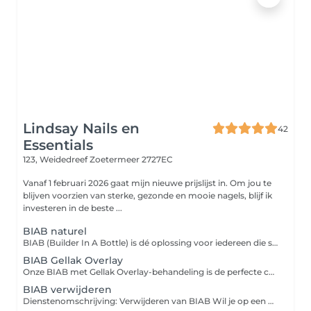
Lindsay Nails en
42
Essentials
123, Weidedreef
Zoetermeer 2727EC
Vanaf 1 februari 2026 gaat mijn nieuwe prijslijst in. Om jou te
blijven voorzien van sterke, gezonde en mooie nagels, blijf ik
investeren in de beste ...
BIAB naturel
BIAB (Builder In A Bottle) is dé oplossing voor iedereen die sterke, gezonde en natuurlijk ogende nagels wil. Deze flexibele builder gel biedt extra stevigheid zonder verlenging en stimuleert de natuurlijke nagelgroei. Perfect voor broze, dunne of snel brekende nagels!
BIAB Gellak Overlay
Onze BIAB met Gellak Overlay-behandeling is de perfecte combinatie voor wie sterke, gezonde nagels wil met een prachtige kleurafwerking. BIAB (Builder In A Bottle) verstevigt en beschermt de natuurlijke nagels, terwijl de gellak overlay zorgt voor een langdurige, strakke kleur."
BIAB verwijderen
Dienstenomschrijving: Verwijderen van BIAB Wil je op een veilige en verantwoorde manier van je BIAB-nagels af? Onze BIAB-verwijdering-behandeling zorgt ervoor dat de gel professioneel wordt verwijderd zonder schade aan je natuurlijke nagels.