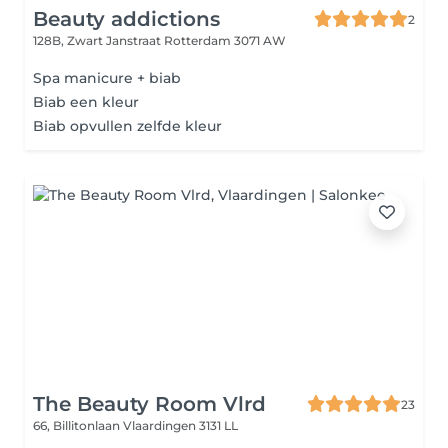
Beauty addictions
2
128B, Zwart Janstraat
Rotterdam 3071 AW
Spa manicure + biab
Biab een kleur
Biab opvullen zelfde kleur
The Beauty Room Vlrd
23
66, Billitonlaan
Vlaardingen 3131 LL