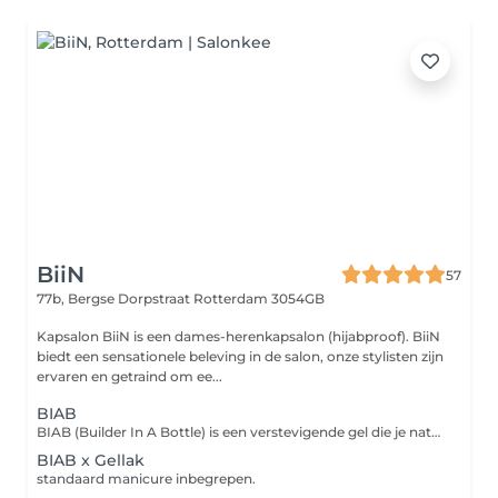
BiiN
57
77b, Bergse Dorpstraat
Rotterdam 3054GB
Kapsalon BiiN is een dames-herenkapsalon (hijabproof). BiiN
biedt een sensationele beleving in de salon, onze stylisten zijn
ervaren en getraind om ee...
BIAB
BIAB (Builder In A Bottle) is een verstevigende gel die je natuurlijke nagels helpt groeien en beschermt tegen scheuren of breken. standaard manicure inbegrepen.
BIAB x Gellak
standaard manicure inbegrepen.