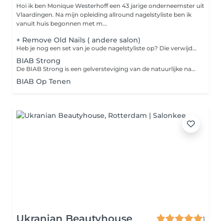
Hoi ik ben Monique Westerhoff een 43 jarige onderneemster uit
Vlaardingen. Na mijn opleiding allround nagelstyliste ben ik
vanuit huis begonnen met m...
+ Remove Old Nails ( andere salon)
Heb je nog een set van je oude nagelstyliste op? Die verwijderen we eerst compleet, geen uitzonderingen. Zo hebben wij in onze relatie een Fresh start en geen akward (nagel) situaties.
BIAB Strong
De BIAB Strong is een gelversteviging van de natuurlijke nagel op de eigen lengte of een nabehandeling van kunstnagels. We verstevigen de vrije rand en corrigeren een afwijkende groei of vorm waar nodig. Wil je een extra zoals Babyboom of French Manicure kies dan onder categorie extra's.
BIAB Op Tenen
Ukranian Beautyhouse
1