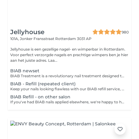
Jellyhouse
980
101A, Jonker Fransstraat
Rotterdam 3031 AP
Jellyhouse is een gezellige nagel- en wimperbar in Rotterdam.
Voor perfect verzorgde nagels en prachtige wimpers ben je hier
aan het juiste adres. Laa...
BIAB newset
BIAB Treatment is a revolutionary nail treatment designed to provide extra strength, durability, and a natural look to your nails. This makes it an ideal solution for those looking to enhance the natural beauty of their nails while adding protection and strength.
BIAB - Refill (repeated client)
Keep your nails looking flawless with our BIAB refill service, designed specifically for returning clients. This treatment includes nail reshaping and the application of BIAB to fill in new growth, maintaining both the strength and natural appearance of your nails. Optional gel polish can be added for a polished, personalized finish. It's the perfect way to keep your BIAB nails in top condition. For optimal nail health, we recommend scheduling your refill within 3.5 weeks.
BIAB Refill - on other salon
If you've had BIAB nails applied elsewhere, we're happy to help maintain and refresh them. This refill service includes nail reshaping and applying BIAB to fill in new growth, ensuring your nails stay strong and natural-looking. Optional gel polish can be added for a personalized finish. A great way to extend the life of your BIAB nailsno matter where they were originally done. For best results and healthy nails, BIAB refills should be done within 3.5 weeks.