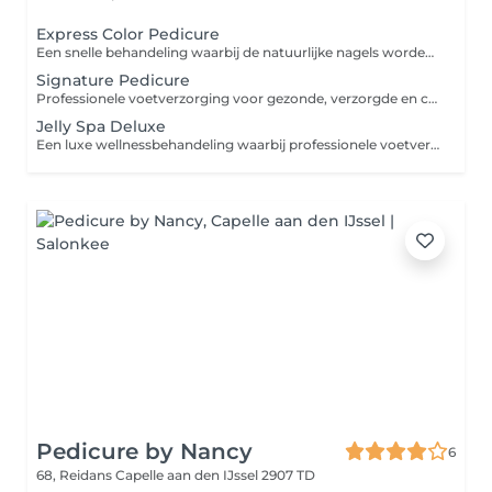
Express Color Pedicure
Een snelle behandeling waarbij de natuurlijke nagels worden voorbereid en afgewerkt met Gelcolor of Biab. Ideaal voor wie landurig gelakte nagels wenst zonder uitgebreide pedicure. Heeft u nog product op de nagels? Boek dan ook de verwijdering bij zodat er voldoende tijd voorzien kan worden voor je behandeling.
Signature Pedicure
Professionele voetverzorging voor gezonde, verzorgde en comfortabele voeten. Inclusief: * Desinfectie van de voeten * Knippen en verzorgen van de nagels * Reinigen van de nagelomgeving * Verwijderen van eelt * Verzorging van de huid * Verfrissende voetscrub * Afsluitende verzorgende crème Uit te breiden met een gellak kleur naar keuze of een verstevigende BIAB-behandeling. Heeft u nog gellak op de teennagels? Boek dan ook de verwijdering bij, zodat er voldoende tijd kan worden voorzien voor uw behandeling. Let op: Wij behandelen geen medische voet- of nagelaandoeningen zoals schimmelnagels, ingegroeide nagels, likdoorns of andere specialistische voetproblemen.
Jelly Spa Deluxe
Een luxe wellnessbehandeling waarbij professionele voetverzorging wordt gecombineerd met een ontspannend Jelly Spa voetenbad. Inclusief: * Jelly Spa voetenbad * Keuze uit verschillende geuren * Desinfectie van de voeten * Knippen en verzorgen van de nagels * Reinigen van de nagelomgeving * Verwijderen van eelt * Verzorging van de huid * Verfrissende voetscrub * Afsluitende verzorgende crème Het Jelly Spa voetenbad verandert het water in een zachte gel die de huid helpt hydrateren en zorgt voor een unieke ontspannende spa-ervaring. Uit te breiden met een gellak kleur naar keuze of een verstevigende BIAB-behandeling. Heeft u nog gellak op de teennagels? Boek dan ook de verwijdering bij, zodat er voldoende tijd kan worden voorzien voor uw behandeling. Let op: Wij behandelen geen medische voet- of nagelaandoeningen zoals schimmelnagels, ingegroeide nagels, likdoorns of andere specialistische voetproblemen.
Pedicure by Nancy
6
68, Reidans
Capelle aan den IJssel 2907 TD