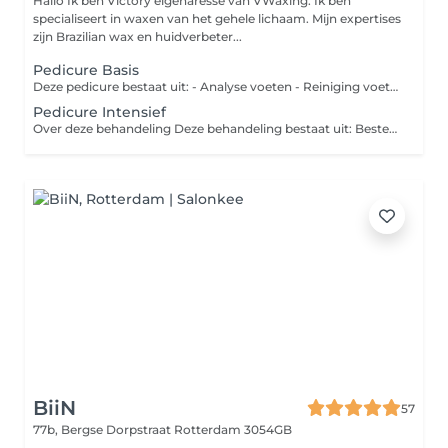
Hallo Ik ben Victory eigenaresse van VWaxing. Ik ben
specialiseert in waxen van het gehele lichaam. Mijn expertises
zijn Brazilian wax en huidverbeter...
Pedicure Basis
Deze pedicure bestaat uit: - Analyse voeten - Reiniging voeten - Knippen nagels - Verwijderen licht eelt - Reiniging nagelomgeving - Voetcrème - Hot Towel - Nagellak
Pedicure Intensief
Over deze behandeling Deze behandeling bestaat uit: Bestemd voor zware eelt en hielkloven - Voetanalyse - Reiniging - Eelt voorbehandelen - Nagels knippen - Nagels frezen - Reiniging nagelomgeving - Nagelriemen verzorgen - Nagelriemolie - Eelt verwijderen - Eelt frezen - Likdoorns verwijderen - Eventueel behandelen van een schimmelnagel - Eventueel behandelen van een ingroeiende nagel - Hot Towel - Voetcrème
BiiN
57
77b, Bergse Dorpstraat
Rotterdam 3054GB