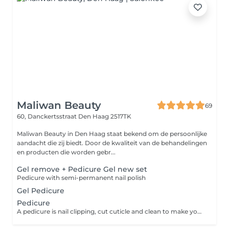
Maliwan Beauty
69
60, Danckertsstraat
Den Haag 2517TK
Maliwan Beauty in Den Haag staat bekend om de persoonlijke
aandacht die zij biedt. Door de kwaliteit van de behandelingen
en producten die worden gebr...
Gel remove + Pedicure Gel new set
Pedicure with semi-permanent nail polish
Gel Pedicure
Pedicure
A pedicure is nail clipping, cut cuticle and clean to make your feet smooth and soft ( not including gel or nails polish) if you would like to put the colour please choose Gel pedicure.