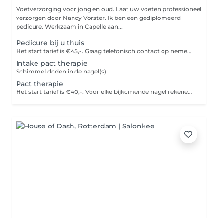
Voetverzorging voor jong en oud. Laat uw voeten professioneel
verzorgen door Nancy Vorster. Ik ben een gediplomeerd
pedicure. Werkzaam in Capelle aan...
Pedicure bij u thuis
Het start tarief is €45,-. Graag telefonisch contact op nemen om de afspraak te bespreken bij u thuis. De pedicure behandeling bevat de volgende verzorgingen: voetverzorging, nagels knippen, eelt en likdoorn verwijderen en kloven behandelen.
Intake pact therapie
Schimmel doden in de nagel(s)
Pact therapie
Het start tarief is €40,-. Voor elke bijkomende nagel rekenen we €17,50 bovenop het start tarief