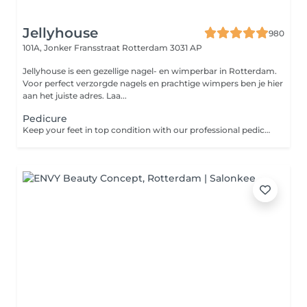
Jellyhouse
980
101A, Jonker Fransstraat
Rotterdam 3031 AP
Jellyhouse is een gezellige nagel- en wimperbar in Rotterdam.
Voor perfect verzorgde nagels en prachtige wimpers ben je hier
aan het juiste adres. Laa...
Pedicure
Keep your feet in top condition with our professional pedicure. This service includes nail trimming, shaping, cuticle care, and an exfoliating scrub to remove dead skin, leaving your feet smooth and refreshed. Polish application can be added for a vibrant, long-lasting finish. Perfect for maintaining healthy, well-groomed feet and nails.