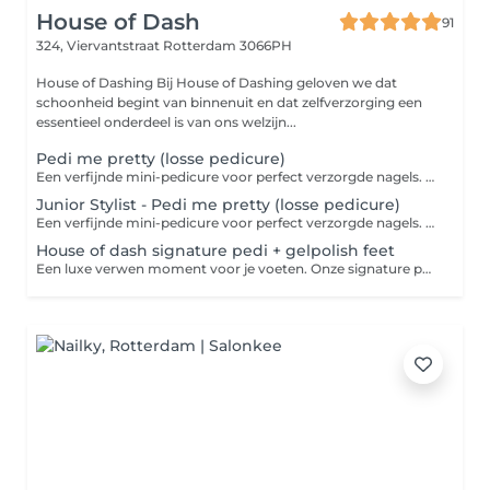
House of Dash
91
324, Viervantstraat
Rotterdam 3066PH
House of Dashing Bij House of Dashing geloven we dat
schoonheid begint van binnenuit en dat zelfverzorging een
essentieel onderdeel is van ons welzijn...
Pedi me pretty (losse pedicure)
Een verfijnde mini-pedicure voor perfect verzorgde nagels. Inclusief vijlen, nagelriemverzorging, subtiele eeltverwijdering. Clean en perfect verzorgd. LET OP: wij bieden uitsluitend cosmetische pedicures aan. Medische pedicure vallen buiten onze dienstverlening. Mocht er sprake zijn van een medische behandeling, kunnen wij de afspraak hierop afwijzen.
Junior Stylist - Pedi me pretty (losse pedicure)
Een verfijnde mini-pedicure voor perfect verzorgde nagels. Inclusief vijlen, nagelriemverzorging, subtiele eeltverwijdering. Clean en perfect verzorgd. LET OP: wij bieden uitsluitend cosmetische pedicures aan. Medische pedicure vallen buiten onze dienstverlening. Mocht er sprake zijn van een medische behandeling, kunnen wij de afspraak hierop afwijzen.
House of dash signature pedi + gelpolish feet
Een luxe verwen moment voor je voeten. Onze signature pedicure combineert intensieve verzorging met pure ontspanning. Inclusief een voetenbad, nagelverzorging, subtiele eeltverwijdering, scrub, masker, massage en perfect gelakte nagels. For perfectly pampered feet. LET OP: Wij bieden uitsluitend cosmetische pedicures aan. Medische pedicures vallen buiten onze dienstverlening. Mocht er sprake zijn van een medische behandeling kunnen wij de afspraak hierop afwijzen.