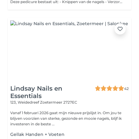
Deze pedicure bestaat uit: - Knippen van de nagels - Verzorging van de nagelomgeving - Verwijderen van kleine oppervlaktes eelt - Frezen en polijsten van de nagels en voeten - Voetencrème en verzorgende nagelolie
Lindsay Nails en
42
Essentials
123, Weidedreef
Zoetermeer 2727EC
Vanaf 1 februari 2026 gaat mijn nieuwe prijslijst in. Om jou te
blijven voorzien van sterke, gezonde en mooie nagels, blijf ik
investeren in de beste ...
Gellak Handen + Voeten