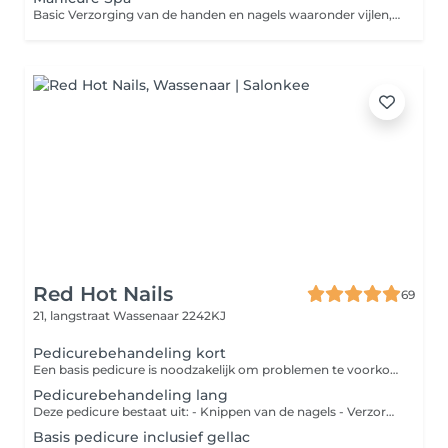
Basic Verzorging van de handen en nagels waaronder vijlen, nagelriemverzorging en een heerlijke dagcrème! Spa Als de standaard, aangevuld met handbad in manicure bowl met verzorgende olie. Daarna verzorging van de handen en onderarmen met een heerlijke scrub, gevolgd door armmassage met een verzorgende crème afgemaakt met nagellak!
Red Hot Nails
69
21, langstraat
Wassenaar 2242KJ
Pedicurebehandeling kort
Een basis pedicure is noodzakelijk om problemen te voorkomen vooral als u zelf U voeten niet meer kan verzorgen. U nagels worden geknipt eventueel dunner gevijld eelt wordt weggesneden likdoorns worden weggehaald.
Pedicurebehandeling lang
Deze pedicure bestaat uit: - Knippen van de nagels - Verzorging van de nagelomgeving - Verwijderen van kleine oppervlaktes eelt - Frezen en polijsten van de nagels en voeten - Voetencrème en verzorgende nagelolie
Basis pedicure inclusief gellac