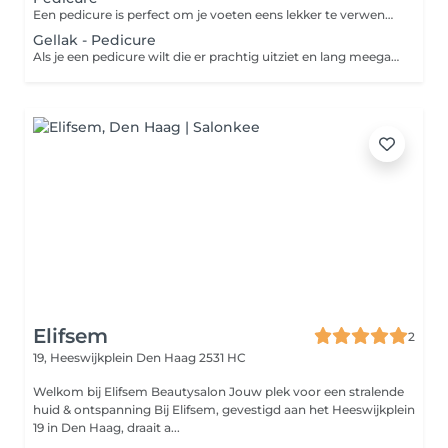
Een pedicure is perfect om je voeten eens lekker te verwennen. Laat de pedicure je voeten verzorgen tot ze weer zacht aanvoelen en je teennagels er verzorgd uitzien. Verwacht te vertrekken met een gladde huid, gezonde verzorgde teennagels en een vleugje kleur met je favoriete nagellak als finishing touch.
Gellak - Pedicure
Als je een pedicure wilt die er prachtig uitziet en lang meegaat, dan is de Gellak pedicure iets voor jou. Deze behandeling duurt langer dan een klassieke manicure, maar aangezien een Gellak-pedicure tot twee weken aanhoudt, is dat het wachten meer dan waard.
Elifsem
2
19, Heeswijkplein
Den Haag 2531 HC
Welkom bij Elifsem Beautysalon Jouw plek voor een stralende
huid & ontspanning Bij Elifsem, gevestigd aan het Heeswijkplein
19 in Den Haag, draait a...