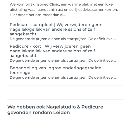
Welkom bij Skinspired Clinic, een warme plek met een luxe
uitstraling waar aandacht, rust en eerlijk advies samenkomen.
Hier draait het om meer dan al...
Pedicure - compleet | Wij verwijderen geen
nagellak/gellak van andere salons of zelf
aangebracht
De genoemde prijzen dienen als startprijzen. De definitieve kosten worden bepaald en besproken in de salon, afhankelijk van jouw situatie en wat daarbij de mogelijkheden zijn. Als je online betaalt, wordt eventueel prijsverschil bij de salon verrekend. Let op: er kan niet meer gepind worden in de salon, alleen contante betaling. Let op! Patiënten met diabetes: het is niet mogelijk om online een boeking te maken bij deze salon i.v.m. het zorgstelsel. Dit kan alleen telefonisch. Let op: Wij bieden geen service voor het verwijderen van nagellak/gellak, of het nu van andere salons is of zelf aangebracht. De pedicure compleet behandeling bestaat uit: - Het knippen en vijlen van de nagels - Het verzorgen van de nagelriemen - Het verwijderen van eelt en/of likdoorns - Het behandelen van kloven - Het behandelen van ingroeiende/ingegroeide teennagels (exclusief nagelbeugel) en schimmelnagels Nagelreparatie: Soms kan je natuurlijke nagel beschadigd raken en reparatie nodig hebben. Afhankelijk van de ernst van de beschadiging, kan er een nieuwe nagel of versteviging gecreëerd worden met behulp van een speciale gel. Paraffine behandeling: Wanneer je huid droog is en extra verzorging goed kan gebruiken, is paraffine zeer geschikt. De warme paraffine trekt goed in, hydrateert en zorgt voor een zachte huid. HFL Fungicheck: De Fungicheck is ontworpen als een specifieke test voor dermatofyten, een soort schimmels die nagelinfecties kunnen veroorzaken. Deze test richt zich dus specifiek op schimmels die nagels aantasten. De resultaten van de test onthullen of er inderdaad sprake is van een schimmelnagel, en op basis daarvan kan worden bepaald welke stappen genomen kunnen worden om de nagel weer gezonder te maken.
Pedicure - kort | Wij verwijderen geen
nagellak/gellak van andere salons of zelf
aangebracht
De genoemde prijzen dienen als startprijzen. De definitieve kosten worden bepaald en besproken in de salon, afhankelijk van jouw situatie en wat daarbij de mogelijkheden zijn. Als je online betaalt, wordt eventueel prijsverschil bij de salon verrekend. Let op: er kan niet meer gepind worden in de salon, alleen contante betaling. Let op! Patiënten met diabetes: het is niet mogelijk om online een boeking te maken bij deze salon i.v.m. het zorgstelsel. Dit kan alleen telefonisch. Let op: Wij bieden geen service voor het verwijderen van nagellak/gellak, of het nu van andere salons is of zelf aangebracht. De korte pedicure behandeling bestaat uit: - Het knippen en vijlen van de nagels - Het verzorgen van de nagelriemen Nagelreparatie: Soms kan je natuurlijke nagel beschadigd raken en reparatie nodig hebben. Afhankelijk van de ernst van de beschadiging, kan er een nieuwe nagel of versteviging gecreëerd worden met behulp van een speciale gel. HFL Fungicheck: De Fungicheck is ontworpen als een specifieke test voor dermatofyten, een soort schimmels die nagelinfecties kunnen veroorzaken. Deze test richt zich dus specifiek op schimmels die nagels aantasten. De resultaten van de test onthullen of er inderdaad sprake is van een schimmelnagel, en op basis daarvan kan worden bepaald welke stappen genomen kunnen worden om de nagel weer gezonder te maken.
Behandeling van ingroeiende/ingegroeide
teennagel
De genoemde prijzen dienen als startprijzen. De definitieve kosten worden bepaald en besproken in de salon, afhankelijk van jouw situatie en wat daarbij de mogelijkheden zijn. Als je online betaalt, wordt eventueel prijsverschil bij de salon verrekend. Let op: er kan niet meer gepind worden in de salon, alleen contante betaling. Let op! Patiënten met diabetes: het is niet mogelijk om online een boeking te maken bij deze salon i.v.m. het zorgstelsel. Dit kan alleen telefonisch. Let op: Wij bieden geen service voor het verwijderen van nagellak/gellak, of het nu van andere salons is of zelf aangebracht.
We hebben ook Nagelstudio & Pedicure
gevonden rondom Leiden