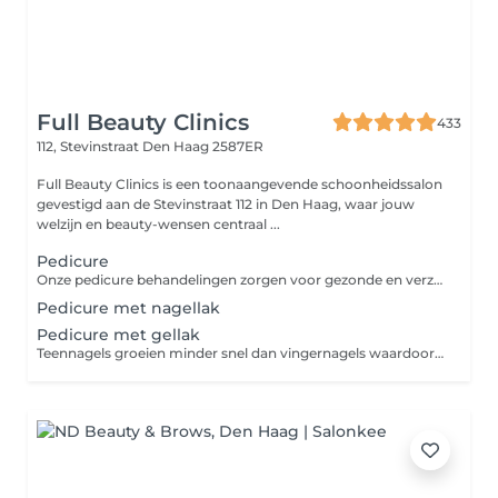
Full Beauty Clinics
433
112, Stevinstraat
Den Haag 2587ER
Full Beauty Clinics is een toonaangevende schoonheidssalon
gevestigd aan de Stevinstraat 112 in Den Haag, waar jouw
welzijn en beauty-wensen centraal ...
Pedicure
Onze pedicure behandelingen zorgen voor gezonde en verzorgde voeten. Ideaal voor wie extra zorg aan zijn voeten wil besteden.
Pedicure met nagellak
Pedicure met gellak
Teennagels groeien minder snel dan vingernagels waardoor de Gelpolish 4 tot 6 weken mooi blijft zitten met een prachtige glans. Gebruik één van de trendy kleuren en u kan zeker gezien worden met open schoenen.