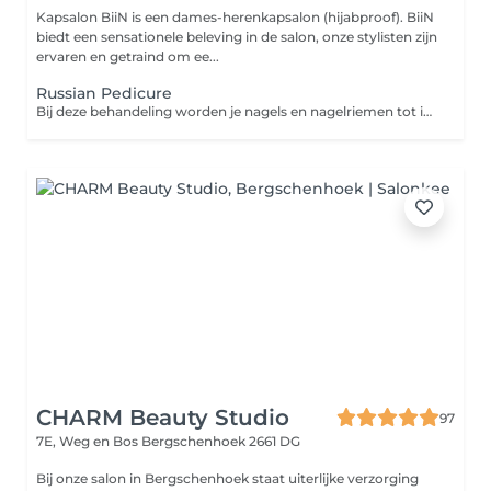
Kapsalon BiiN is een dames-herenkapsalon (hijabproof). BiiN
biedt een sensationele beleving in de salon, onze stylisten zijn
ervaren en getraind om ee...
Russian Pedicure
Bij deze behandeling worden je nagels en nagelriemen tot in de puntjes verzorgd met de Russian pedicure techniek. Hierbij gebruiken we een elektrische vijl om je nagelriemen veilig en zeer nauwkeurig te reinigen, wat zorgt voor een ultra strakke en verzorgde look.
CHARM Beauty Studio
97
7E, Weg en Bos
Bergschenhoek 2661 DG
Bij onze salon in Bergschenhoek staat uiterlijke verzorging