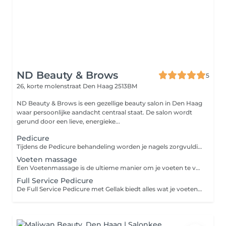
ND Beauty & Brows
5
26, korte molenstraat
Den Haag 2513BM
ND Beauty & Brows is een gezellige beauty salon in Den Haag
waar persoonlijke aandacht centraal staat. De salon wordt
gerund door een lieve, energieke...
Pedicure
Tijdens de Pedicure behandeling worden je nagels zorgvuldig geknipt, gevijld en de nagelriemen verzorgd. Eelt en andere oneffenheden worden verwijderd, waardoor je voeten weer zacht en verzorgd aanvoelen. Deze behandeling is ideaal voor wie zijn of haar voeten een gezonde en verzorgde uitstraling wil geven, met als resultaat perfect getrimde nagels en een gladde huid.
Voeten massage
Een Voetenmassage is de ultieme manier om je voeten te verwennen en te ontspannen. Deze behandeling focust op het verlichten van spanning en het verbeteren van de bloedsomloop. Door middel van rustgevende massagebewegingen wordt de druk van de dag verlicht, wat zorgt voor een ontspannen gevoel en verlichting van vermoeide voeten. Ideaal voor wie na een lange dag een moment van rust en comfort wil ervaren.
Full Service Pedicure
De Full Service Pedicure met Gellak biedt alles wat je voeten nodig hebben voor een ultieme verzorging. Deze behandeling omvat het knippen, vijlen en verzorgen van de nagels, het verwijderen van eelt en het verzorgen van de nagelriemen. Daarna wordt een gellak aangebracht voor een langdurige, glanzende afwerking die tot 2 tot 3 weken blijft zitten zonder te chippen. Je voeten voelen niet alleen fris en verzorgd aan, maar zien er ook prachtig uit met de perfecte kleur en afwerking.