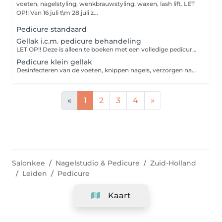
voeten, nagelstyling, wenkbrauwstyling, waxen, lash lift. LET
OP!! Van 16 juli t\m 28 juli z...
Pedicure standaard
Gellak i.c.m. pedicure behandeling
LET OP!! Deze is alleen te boeken met een volledige pedicure behandeling! Wil je gellak op de teennagels? Kies dan voor pedicure klein gellak!
Pedicure klein gellak
Desinfecteren van de voeten, knippen nagels, verzorgen nagels & gellak.
«
1
2
3
4
»
Salonkee
Nagelstudio & Pedicure
Zuid-Holland
Leiden
Pedicure
Kaart