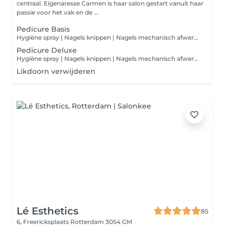
centraal. Eigenaresse Carmen is haar salon gestart vanuit haar
passie voor het vak en de ...
Pedicure Basis
Hygiëne spray | Nagels knippen | Nagels mechanisch afwerken | Nagel omgeving reinigen | Eelt, likdoorns en kloven verwijderen | Eelt mechanisch afwerken | Voeten crème
Pedicure Deluxe
Hygiëne spray | Nagels knippen | Nagels mechanisch afwerken | Nagel omgeving reinigen | Eelt, likdoorns en kloven verwijderen | Eelt mechanisch afwerken | Gelpolish | Voeten crème
Likdoorn verwijderen
Lé Esthetics
85
6, Freericksplaats
Rotterdam 3054 GM