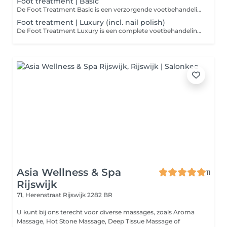
Foot treatment | Basic
De Foot Treatment Basic is een verzorgende voetbehandeling gericht op het onderhouden van de huid en nagels van de voeten. Tijdens deze behandeling worden de teennagels in model gevijld, nagelriemen verzorgd en lichte eeltzones zacht behandeld. De behandeling wordt afgesloten met een hydraterende voetcrème, voor frisse, zachte en verzorgde voeten. Let op: deze behandeling bevat geen nagellak of Gellack.
Foot treatment | Luxury (incl. nail polish)
De Foot Treatment Luxury is een complete voetbehandeling voor verzorgde, frisse voeten. Teennagels worden in model gevijld, nagelriemen verzorgd en lichte eeltzones zacht verwijderd. Na een hydraterende verzorging worden de nagels gelakt met traditionele nagellak of langhoudende Gellack. De behandeling wordt afgesloten met een voedende voetcrème voor een zachte, verzorgde finish.
Asia Wellness & Spa
11
Rijswijk
71, Herenstraat
Rijswijk 2282 BR
U kunt bij ons terecht voor diverse massages, zoals Aroma
Massage, Hot Stone Massage, Deep Tissue Massage of