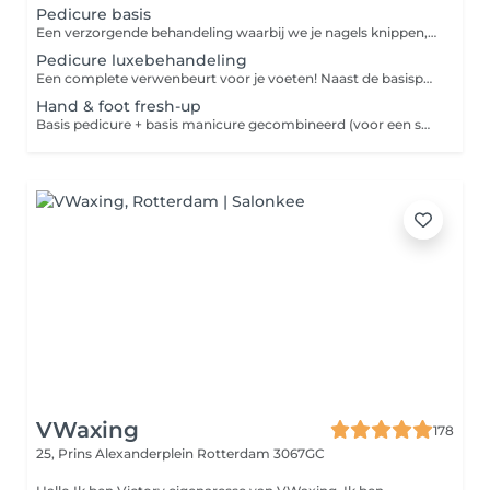
Pedicure basis
Een verzorgende behandeling waarbij we je nagels knippen, polijsten, nagelriemen verzorgen en kleine ongemakken zoals licht eelt verwijderen. Perfect voor mooie, gezonde voeten.
Pedicure luxebehandeling
Een complete verwenbeurt voor je voeten! Naast de basispedicure geniet je van een luxe scrub, een voedend masker en een ontspannende voetmassage.
Hand & foot fresh-up
Basis pedicure + basis manicure gecombineerd (voor een snelle totale verzorging)
VWaxing
178
25, Prins Alexanderplein
Rotterdam 3067GC