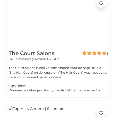
The Court Salons
6
64, Televisieweg
Almere 1322 AM
The Court Salons is een verzamelnaam voor de nagelstudio
(The Nail Court) en de kapsalon (The Hair Court) waar beauty en
verzorging samenkomen onder é...
Opvullen
Wanneer je gelnagels of acrylnagels hebt, moet je er na 3 à 4 weken toch echt aan geloven: je kunstnagels groeien mee met je natuurlijke nagels en er ontstaat uitgroei. Laat je kunstnagels dus op tijd opvullen om de ruimte tussen de nagelriem en je kunstnagel bij te werken en om je nagels weer mooi te krijgen.