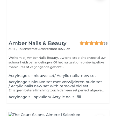
Amber Nails & Beauty
36
301 B, Tollensstraat
Amsterdam 1053 RV
Welkom bij Amber Nails Beauty, uw one-stop-shop voor al uw
schoonheidsbehandelingen. Of het nu gaat om onberispelijke
manicures of verjongende gezicht...
Acrylnagels - nieuwe set/ Acrylic nails- new set
Acrylnagels nieuwe set met verwijderen oude set
/ Acrylic nails new set with removal old set
Er is geen betere finishing touch dan een set perfect afgewerkte acrylnagels of gelnagels. Deze kunstnagels van acryl of gel kunnen aangebracht worden met of zonder verlenging van je eigen nagels en in alle denkbare kleuren. Versier je nagels met nail art, glitter, een French manicure of nog iets anders, want alles is mogelijk. Bij een babyboom-effect worden je nagels met twee kleuren gelakt. Het verschil met de French manicure is dat er bij babyboom een geleidelijke overloop van roze naar wit is. Bij een French manicure worden je nagels met een zachte kleur roze gelakt met op de nageluiteinden een elegant, strak en wit randje.
Acrylnagels - opvullen/ Acrylic nails- fill