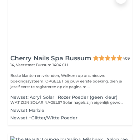
Cherry Nails Spa Bussum
409
14, Veerstraat
Bussum 1404 CH
Beste klanten en vrienden, Welkom op ons nieuwe
boekingssysteem! OPGELET bij jouw eerste boeking, dien je
jezelf eerst te registreren op de pagina m....
Newset: Acryl_Solar _Rozer Poeder (geen kleur)
WAT ZIJN SOLAR NAGELS? Solar nagels zijn eigenlijk gewoon een merk acrylnagels. Ze worden op dezelfde wijze als acrylnagels gezet. Het verschil tussen acryl en solar? De kwaliteit. Solar nagels zijn namelijk heel dun, maar zeer sterk. Wil je graag natuurlijk uitziende en mooi glanzende nagels? Kies dan voor solar nagels in plaats van acryl. Na een week of drie moeten de nagels bijgewerkt worden. De uitgroei is bijna niet te zien, omdat het zodanig fijn is afgewerkt dat het verschil tussen de kunstnagel en je eigen nagel vrijwel onzichtbaar is.
Newset Marble
Newset +Glitter/Witte Poeder