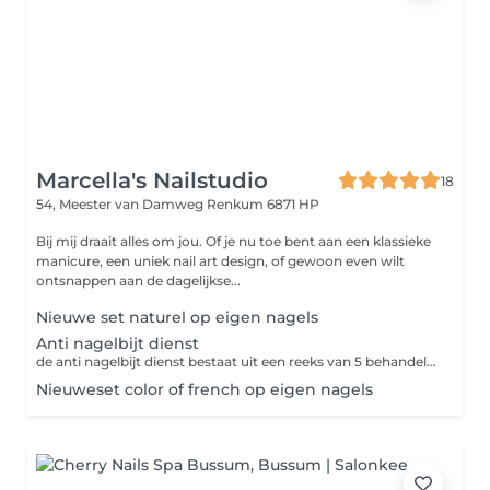
Marcella's Nailstudio
18
54, Meester van Damweg
Renkum 6871 HP
Bij mij draait alles om jou. Of je nu toe bent aan een klassieke
manicure, een uniek nail art design, of gewoon even wilt
ontsnappen aan de dagelijkse...
Nieuwe set naturel op eigen nagels
Anti nagelbijt dienst
de anti nagelbijt dienst bestaat uit een reeks van 5 behandelingen om lengte te creëren, daarna kunt u kiezen om een nieuwe set te plaatsen of een bijwerking van de huidige behandelingen voort te zetten als u het pakket ineens vooraf betaald krijgt u een korting twv. van 1 behandeling a € 52,00 u betaald dan voor 5 behandelingen €208,00 incl. een verzorgingspakket
Nieuweset color of french op eigen nagels