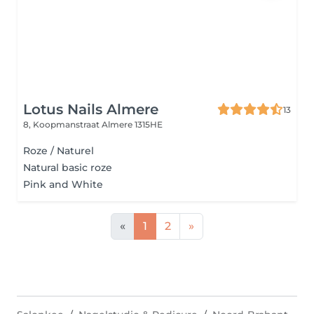
Lotus Nails Almere
13
8, Koopmanstraat
Almere 1315HE
Roze / Naturel
Natural basic roze
Pink and White
«
1
2
»