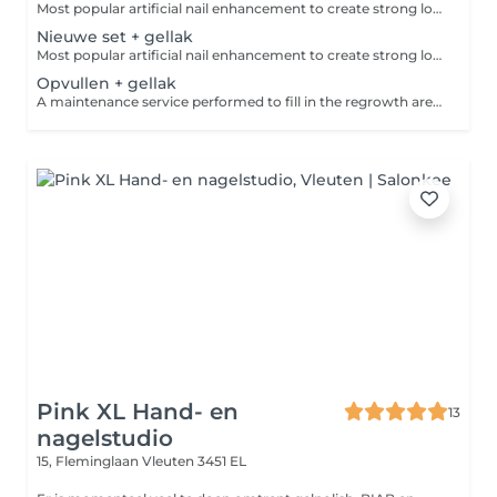
Most popular artificial nail enhancement to create strong long lasting nails extension. Can be refill instead of fully remove.
Nieuwe set + gellak
Most popular artificial nail enhancement to create strong long lasting nails extension. Plus a long lasting gel color.
Opvullen + gellak
A maintenance service performed to fill in the regrowth area after your acrylic set has grown out, restore a fresh and seamless appearance plus a long lasting gel polish.
Pink XL Hand- en
13
nagelstudio
15, Fleminglaan
Vleuten 3451 EL