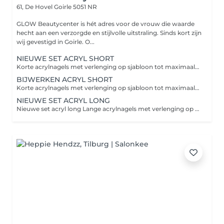
61, De Hovel
Goirle 5051 NR
GLOW Beautycenter is hét adres voor de vrouw die waarde
hecht aan een verzorgde en stijlvolle uitstraling. Sinds kort zijn
wij gevestigd in Goirle. O...
NIEUWE SET ACRYL SHORT
Korte acrylnagels met verlenging op sjabloon tot maximaal lengte 1, voor een verzorgde en natuurlijke look. Extra opties: Babyboom Nailart level one: kleine nailart op 1 nagel per hand Nailart level two: nailart op meerdere nagels per hand of french
BIJWERKEN ACRYL SHORT
Korte acrylnagels met verlenging op sjabloon tot maximaal lengte 1, voor een verzorgde en natuurlijke look. Extra opties: Babyboom Nailart level one: kleine nailart op 1 nagel per hand of French Nailart level two: nailart op meerdere nagels per hand
NIEUWE SET ACRYL LONG
Nieuwe set acryl long Lange acrylnagels met verlenging op sjabloon tot maximaal lengte 3, voor een elegante en opvallende look. Extra opties: Babyboom Nailart level one: kleine nailart op 1 nagel per hand of French Nailart level two: nailart op meerdere nagels per hand