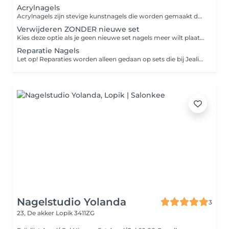
Acrylnagels
Acrylnagels zijn stevige kunstnagels die worden gemaakt door acrylpoeder en vloeistof te mengen, waarna het uithardt tot een harde, duurzame laag. Ze zijn ideaal voor het verlengen of verstevigen van je natuurlijke nagels en bieden een langdurige, verzorgde look. Perfect voor wie van sterke, stijlvolle nagels houdt!
Verwijderen ZONDER nieuwe set
Kies deze optie als je geen nieuwe set nagels meer wilt plaatsen.
Reparatie Nagels
Let op! Reparaties worden alleen gedaan op sets die bij Jealis Quality in beauty geplaatst zijn. Dit zijn vanaf prijzen. Voor glitters in de nagels en designs op de nagels is er een toeslag.
Nagelstudio Yolanda
3
23, De akker
Lopik 3411ZG