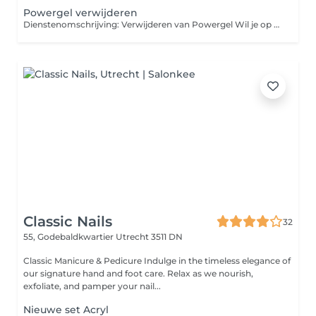
Powergel verwijderen
Dienstenomschrijving: Verwijderen van Powergel Wil je op een veilige en verantwoorde manier van je Powergel-nagels af? Onze Powergel-verwijdering-behandeling zorgt ervoor dat de gel professioneel wordt verwijderd zonder schade aan je natuurlijke nagels.
Classic Nails
32
55, Godebaldkwartier
Utrecht 3511 DN
Classic Manicure & Pedicure Indulge in the timeless elegance of
our signature hand and foot care. Relax as we nourish,
exfoliate, and pamper your nail...
Nieuwe set Acryl