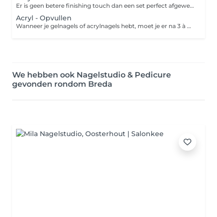
Er is geen betere finishing touch dan een set perfect afgewerkte acrylnagels of gelnagels. Deze kunstnagels van acryl of gel kunnen aangebracht worden met of zonder verlenging van je eigen nagels en in alle denkbare kleuren. Versier je nagels met nail art, glitter, een French manicure of nog iets anders, want alles is mogelijk. Bij een babyboom-effect worden je nagels met twee kleuren gelakt. Het verschil met de French manicure is dat er bij babyboom een geleidelijke overloop van roze naar wit is. Bij een French manicure worden je nagels met een zachte kleur roze gelakt met op de nageluiteinden een elegant, strak en wit randje. De kosten van het verwijderen van een oude set bij het plaatsen van een nieuwe bedragen €7.
Acryl - Opvullen
Wanneer je gelnagels of acrylnagels hebt, moet je er na 3 à 4 weken toch echt aan geloven: je kunstnagels groeien mee met je natuurlijke nagels en er ontstaat uitgroei. Laat je kunstnagels dus op tijd opvullen om de ruimte tussen de nagelriem en je kunstnagel bij te werken en om je nagels weer mooi te krijgen.
We hebben ook Nagelstudio & Pedicure
gevonden rondom Breda