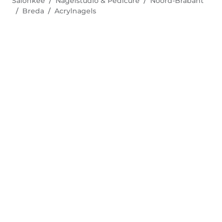
Salonkee
Nagelstudio & Pedicure
Noord-Brabant
Breda
Acrylnagels