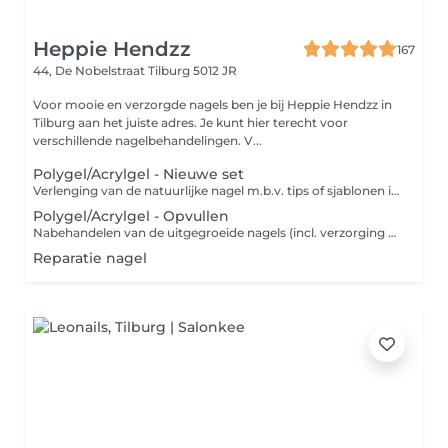
Heppie Hendzz
167
44, De Nobelstraat
Tilburg 5012 JR
Voor mooie en verzorgde nagels ben je bij Heppie Hendzz in
Tilburg aan het juiste adres. Je kunt hier terecht voor
verschillende nagelbehandelingen. V...
Polygel/Acrylgel - Nieuwe set
Verlenging van de natuurlijke nagel m.b.v. tips of sjablonen in combinatie met Polygel. Hieraan voorafgaand worden de nagelriemen en natuurlijke nagels verzorgd. Na plaatsing van het product kan men nog kiezen voor een gellak kleurtje. De behandeling wordt afgesloten met nagelriemolie en handlotion.
Polygel/Acrylgel - Opvullen
Nabehandelen van de uitgegroeide nagels (incl. verzorging van de nagelriemen). Dit gebeurt meestal tussen 3 a 4 weken na de vorige behandeling. Inclusief gellak kleur naar wens. De behandeling wordt afgesloten met nagelriemolie en handlotion.
Reparatie nagel