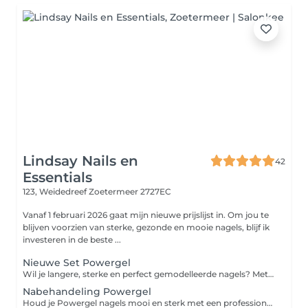
Lindsay Nails en
42
Essentials
123, Weidedreef
Zoetermeer 2727EC
Vanaf 1 februari 2026 gaat mijn nieuwe prijslijst in. Om jou te
blijven voorzien van sterke, gezonde en mooie nagels, blijf ik
investeren in de beste ...
Nieuwe Set Powergel
Wil je langere, sterke en perfect gemodelleerde nagels? Met onze Nieuwe Set Powergel behandeling krijg je prachtige kunstnagels die zowel stevig als flexibel zijn. Powergel is een combinatie van acryl en gel, waardoor het sterker is dan gewone gel en lichter aanvoelt dan acryl. Perfect voor iedereen die langdurig mooie nagels wil!
Nabehandeling Powergel
Houd je Powergel nagels mooi en sterk met een professionele Nabehandeling Powergel. Na verloop van tijd groeien je natuurlijke nagels, en met deze behandeling vullen we de uitgroei op en zorgen we voor een frisse, verzorgde look. Zo blijven je nagels perfect in model en optimaal beschermd tegen breken of beschadiging.