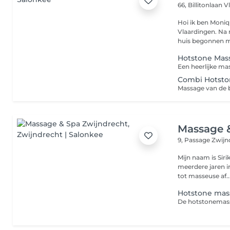
66, Billitonlaan
V
Hoi ik ben Moniq
Vlaardingen. Na mijn opleiding allround nagelstyliste ben ik vanuit
huis begonnen m
Hotstone Mas
Combi Hotsto
Massage 
9, Passage
Zwijn
Mijn naam is Sir
meerdere jaren in
tot masseuse af..
Hotstone mas