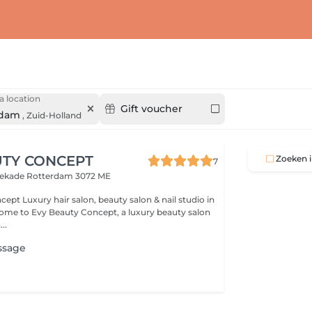
a location
Gift voucher
rdam
,
Zuid-Holland
UTY CONCEPT
Zoeken i
7
atekade
Rotterdam 3072 ME
 & nail studio in
..
ssage