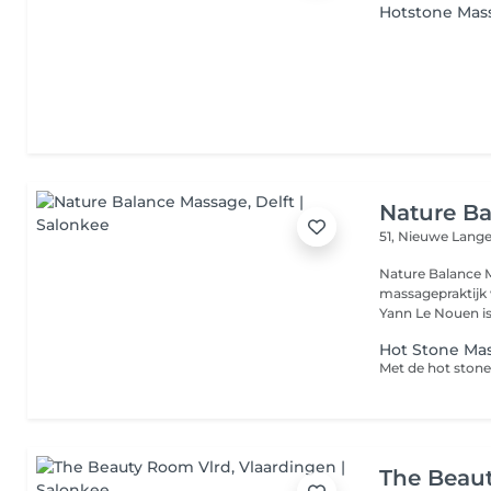
Hotstone Mas
Nature B
51, Nieuwe Lang
Nature Balance M
massagepraktijk 
Yann Le Nouen is
Hot Stone Ma
The Beau