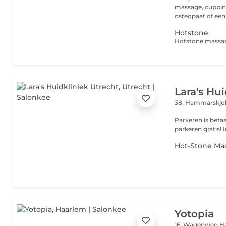
massage, cupping
osteopaat of een 
Hotstone
Lara's Hu
38, Hammarskjo
Parkeren is betaald v
p
Hot-Stone Ma
Yotopia
16, Wagenweg
H