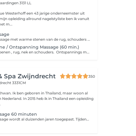
laardingen 3131 LL
ue Westerhoff een 43 jarige onderneemster uit
et m...
sage
Een heerlijke massage met warme stenen van de rug, schouders en de nek
ne / Ontspanning Massage (60 min.)
Massage van de benen , rug, nek en schouders. Ontspannings massage combinatie met hotstone.
& Spa Zwijndrecht
350
drecht 3331CM
ikhwan. Ik ben geboren in Thailand, maar woon al
 Nederland. In 2015 heb ik in Thailand een opleiding
.
sage 60 minuten
De hotstonemassage wordt al duizenden jaren toegepast. Tijdens de massage worden er platte, warme basaltstenen gebruikt die op specifieke punten van het lichaam worden geplaatst. Deze punten reguleren de energiestromen in je lichaam en met behulp van de massage met warme stenen wordt de balans tussen lichaam en geest weer hersteld. Naast ontspanning zorgt een hot stone massage ook voor de afvoer van gifstoffen en verlichting van verschillende lichamelijke klachten. Voor iedereen die vreest voor de hitte van de stenen; dat is nergens voor nodig. Je behandelaar is namelijk specialist en weet precies waar hij mee bezig is. De stenen worden opgewarmd tot een aangename en draaglijke temperatuur en zullen zorgen voor een onvergetelijke massage. Wanneer u bij ons komt, plaatst de masseuse een handdoek tussen uw huid en de warme stenen, en daarna de steen worden de stenen op uw lichaam gelegt. Zodat de warmte diep in het lichaam doordringt. Zal de masseur een heerlijke olie op uw huid aanbrengen. Op het moment dat je volledig ontspant en gewend bent aan de temperatuur van de stenen, zal de masseur langzaam met de stenen over uw lichaam masseren. Je zult direct merken dat stress en zorgen zullen verdwijnen.