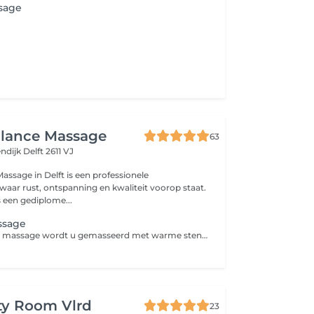
sage
alance Massage
63
endijk
Delft 2611 VJ
assage in Delft is een professionele
waar rust, ontspanning en kwaliteit voorop staat.
 een gediplome...
ssage
Met de hot stone massage wordt u gemasseerd met warme stenen met een aangename temperatuur van tussen de 45 en 50 graden.
ty Room Vlrd
23