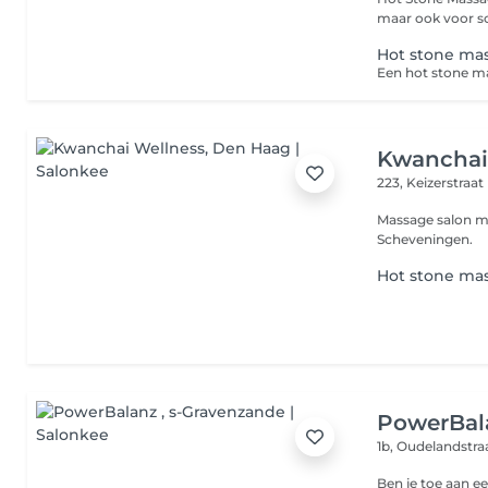
maar ook voor sc
Hot stone ma
Kwanchai
223, Keizerstraat
Massage salon me
Scheveningen.
Hot stone ma
PowerBal
1b, Oudelandstra
Ben je toe aan een verkwik