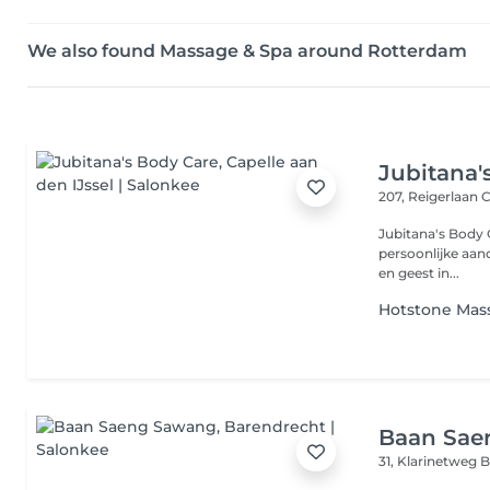
We also found Massage & Spa around Rotterdam
Jubitana'
207, Reigerlaan
C
Jubitana's Body 
persoonlijke aand
en geest in...
Hotstone Mas
Baan Sae
31, Klarinetweg
B