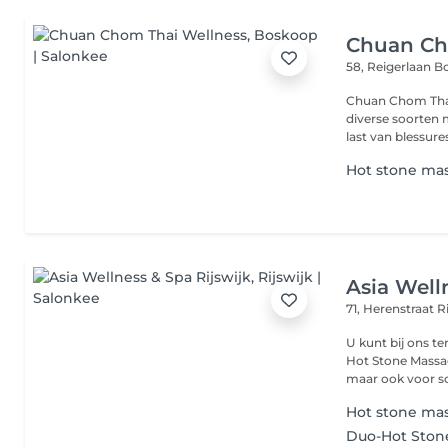
Chuan Ch
58, Reigerlaan
B
Chuan Chom Thai 
diverse soorten m
last van blessures 
Hot stone ma
Asia Well
71, Herenstraat
R
U kunt bij ons t
Hot Stone Massa
maar ook voor sc
Hot stone ma
Duo-Hot Ston