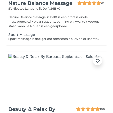
Nature Balance Massage
62
51, Nieuwe Langendijk
Delft 2611 VJ
Nature Balance Massage in Delft is een professionele
massagepraktijk waar rust, ontspanning en kwaliteit voorop
staat. Yann Le Nouen is een gediplome...
Sport Massage
Sport massage is doelgericht masseren op uw spierklachten en u houdt van een stevige massage. Deze massage kunt u gebruiken voor het sporten, zodat de spieren gestimuleerd worden met als doel een betere prestatie voor een training of wedstrijd.
Beauty & Relax By
186