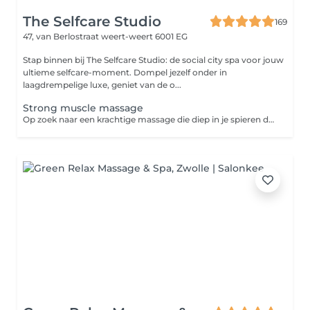
The Selfcare Studio
169
47, van Berlostraat
weert-weert 6001 EG
Stap binnen bij The Selfcare Studio: de social city spa voor jouw
ultieme selfcare-moment. Dompel jezelf onder in
laagdrempelige luxe, geniet van de o...
Strong muscle massage
Op zoek naar een krachtige massage die diep in je spieren doordringt en spanning verlicht? Onze deep tissue massage is perfect voor wie houdt van een stevige aanpak. Deze massage helpt je spieren te ontspannen, knopen los te maken en je lichaam weer in balans te brengen.