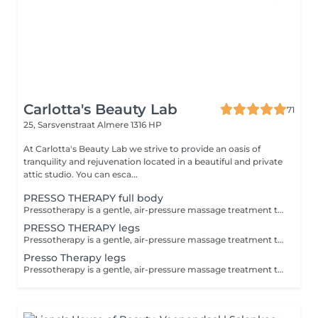
Carlotta's Beauty Lab
71
25, Sarsvenstraat
Almere 1316 HP
At Carlotta's Beauty Lab we strive to provide an oasis of
tranquility and rejuvenation located in a beautiful and private
attic studio. You can esca...
PRESSO THERAPY full body
Pressotherapy is a gentle, air-pressure massage treatment that stimulates the lymphatic system and improves circulation. Benefits include: Reduced fluid retention and swelling Detoxification and improved lymph drainage Lighter, more relaxed legs Relief from bloating and heaviness Great support for recovery after workouts or during pregnancy It's a relaxing and effective way to boost your body's natural cleansing processes.
PRESSO THERAPY legs
Pressotherapy is a gentle, air-pressure massage treatment that stimulates the lymphatic system and improves circulation. Benefits include: Reduced fluid retention and swelling Detoxification and improved lymph drainage Lighter, more relaxed legs Relief from bloating and heaviness Great support for recovery after workouts or during pregnancy It's a relaxing and effective way to boost your body's natural cleansing processes.
Presso Therapy legs
Pressotherapy is a gentle, air-pressure massage treatment that stimulates the lymphatic system and improves circulation. Benefits include: Reduced fluid retention and swelling Detoxification and improved lymph drainage Lighter, more relaxed legs Relief from bloating and heaviness Great support for recovery after workouts or during pregnancy It's a relaxing and effective way to boost your body's natural cleansing processes.