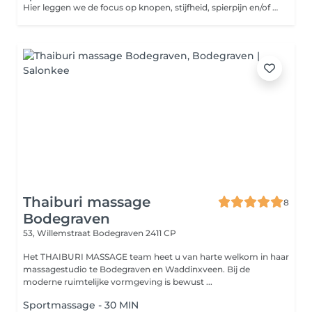
Hier leggen we de focus op knopen, stijfheid, spierpijn en/of gebieden waar wij andere knelpunten ontdekken. Deze massage wordt uitgevoerd in een hoger tempo. Hierbij worden veel rek en strek technieken gebruikt. Wanneer boek je een sportmassage? Indien er een onbalans ontstaat in het lichaam, door overbelasting kunnen er een aantal reacties ontstaan, zoals spierpijn, vermoeidheid, een minder goede doorbloeding, stijfheid en verhoogde spanning. Een sportmassage kan deze reacties wegnemen of verminderen. Een sportmassage is dus in de eerste plaats gericht om sporters weer fit te krijgen, maar kan ook ontspannend werken. Daarom kan het ook geschikt zijn voor niet sporters. Bij het toepassen van een sportmassage door een sportmasseur worden de volgende processen in gang gezet: In de huid en spieren gaan de haarvaten open staan, wat de doorbloeding aanzienlijk verbetert. Door deze betere doorbloeding worden afvalstoffen beter afgevoerd en kan spierpijn voorkomen worden. Zuurstof en andere voedingsstoffen weten de spieren beter te bereiken en helpen bij het herstel en opbouw De spierspanning neemt af door de inwendige druk van de massage.
Thaiburi massage
8
Bodegraven
53, Willemstraat
Bodegraven 2411 CP
Het THAIBURI MASSAGE team heet u van harte welkom in haar
massagestudio te Bodegraven en Waddinxveen. Bij de
moderne ruimtelijke vormgeving is bewust ...
Sportmassage - 30 MIN