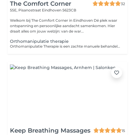
The Comfort Corner
32
55E, Pisanostraat
Eindhoven 5623CB
Welkom bij The Comfort Corner in Eindhoven Dé plek waar
ontspanning en persoonlijke aandacht samenkomen. Hier
draait alles om jouw welzijn: van de war...
Orthomanipulatie therapie
Orthomanipulatie Therapie is een zachte manuele behandelvorm die zich richt op het verbeteren van de stand, mobiliteit en bewegingsvrijheid van het lichaam. De behandeling wordt onder andere ingezet bij scheefstand, blokkades of bewegingsbeperkingen in gewrichten, met speciale aandacht voor de wervelkolom, het bekken, de heupen en de benen. Tijdens de behandeling wordt gebruikgemaakt van zachte mobilisaties, correctietechnieken, stretches en massage. Hierbij wordt gewerkt met de natuurlijke beweging van het lichaam, zodat gewrichten en spieren op een rustige manier kunnen ontspannen en weer beter kunnen functioneren. Het doel van Orthomanipulatie Therapie is om spanning, stijfheid en bewegingsbeperkingen te verminderen, de lichaamshouding te ondersteunen en het herstel van de natuurlijke balans in het lichaam te bevorderen. Deze behandeling kan ondersteuning bieden bij onder andere: - Rugklachten - Nek- en schouderklachten - Heup-, knie- en voetklachten - Bekkenklachten of bekkenscheefstand - Beenlengteverschil door standsverschil - Wervelscheefstand - Hoofdpijn vanuit spanning of houding - Stijfheid en verminderde mobiliteit - Klachten na overbelasting of langdurige spanning Orthomanipulatie Therapie is geschikt voor wie op een zachte, gerichte manier wil werken aan meer bewegingsvrijheid, ontspanning en balans in het lichaam.
Keep Breathing Massages
15