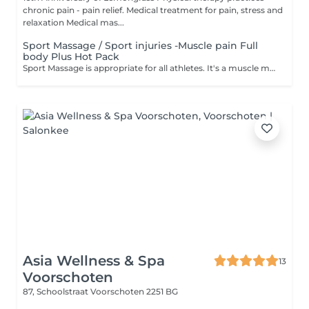
chronic pain - pain relief. Medical treatment for pain, stress and
relaxation Medical mas...
Sport Massage / Sport injuries -Muscle pain Full
body Plus Hot Pack
Sport Massage is appropriate for all athletes. It's a muscle massage after playing sports, Fitness ,walking or running a lot. It will make you recover faster. This massage is combined with warm oil to help your muscles work at their full potential again.
Asia Wellness & Spa
13
Voorschoten
87, Schoolstraat
Voorschoten 2251 BG