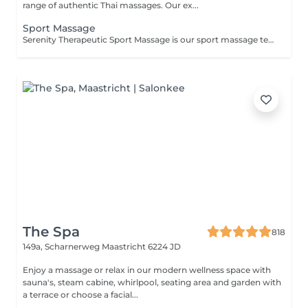
range of authentic Thai massages. Our ex...
Sport Massage
Serenity Therapeutic Sport Massage is our sport massage technique that focuses on treating soft tissue, aches, pain and injuries that are associated with recreational activities. Massage can reduce muscle stiffness and improve relaxation by reducing heart rate and blood pressure
The Spa
818
149a, Scharnerweg
Maastricht 6224 JD
Enjoy a massage or relax in our modern wellness space with
sauna's, steam cabine, whirlpool, seating area and garden with
a terrace or choose a facial...