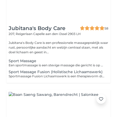
Jubitana's Body Care
58
207, Reigerlaan
Capelle aan den IJssel 2903 LH
Jubitana's Body Care is een professionele massagepraktijk waar
rust, persoonlijke aandacht en welzijn centraal staan, met als
doel lichaam en geest in...
Sport Massage
Een sportmassage is een stevige massage die gericht is op het verbeteren van de conditie van de spieren en het bevorderen van herstel. Deze massage is geschikt voor zowel sporters als mensen met gespannen of overbelaste spieren. Voordelen Vermindert spierpijn en spierspanning. Stimuleert de doorbloeding en het herstel van de spieren. Helpt blessures te voorkomen en ondersteunt het herstel na lichamelijke inspanning. Verbetert de flexibiliteit en bewegingsvrijheid. Bij Jubitana's Body Care kunt u kiezen voor een behandeling van 60 of 90 minuten, afgestemd op uw persoonlijke wensen en behoeften. Intensiteit van graad 1 t/m 5 - 1 Zeer zacht - 2 Zacht - 3 Licht stevig - 4 Medium stevig - 5 Zeer stevig Varieert een sportmassage tussen intensiteit 3 - 5.
Sport Massage Fusion (Holistische Lichaamswerk)
Sportmassage Fusion Lichaamswerk is een therapievorm die elementen van verschillende massagetechnieken combineert, met de nadruk op het verbeteren van de mobiliteit, het verminderen van spierspanning en het bevorderen van herstel na fysieke inspanning. Het richt zich zowel op het lichaam als de geest, door verschillende benaderingen van massage, stretching en energetisch werk samen te brengen. Welke behandeling wordt er toegepast? De behandeling bestaat uit een mix van technieken die specifiek zijn aangepast aan de behoeften van de cliënt, vaak op basis van sportieve belasting, fysieke klachten of spierspanning. De gebruikte technieken kunnen onder andere het volgende omvatten: - Sportmassage: dieper werk met focus op specifieke spiergroepen om spanning, verklevingen en pijn te verlichten. - Triggerpointtherapie: gericht op het verlichten van spierknopen door druk uit te oefenen op specifieke punten. - Myofasciale technieken: het werken op het bindweefsel (fascia) om de beweeglijkheid te verbeteren en blokkades op te lossen. - Rek- en mobilisatietechnieken: om de flexibiliteit te vergroten en gewrichten soepeler te maken. - Aromatherapie of energetisch werk (afhankelijk van de praktijk) om de ontspanning te bevorderen en het herstel te versnellen. Wat Sportmassage Fusion Lichaamswerk uniek maakt, is de holistische benadering: het combineert fysieke technieken met energetische benaderingen en aandacht voor de geestelijke toestand van de cliënt. Dit maakt het bijzonder geschikt voor mensen die zowel fysieke klachten ervaren als stress of mentale spanning willen verminderen. Het wordt vaak toegepast bij mensen met een actieve levensstijl, maar ook bij mensen die last hebben van chronische klachten of overbelasting. Intensiteit van graad 1 t/m 5 - 1 Zeer zacht - 2 Zacht - 3 Licht stevig - 4 Medium stevig - 5 Zeer stevig Varieert een Sportmassage Fusion tussen intensiteit 2 - 4.