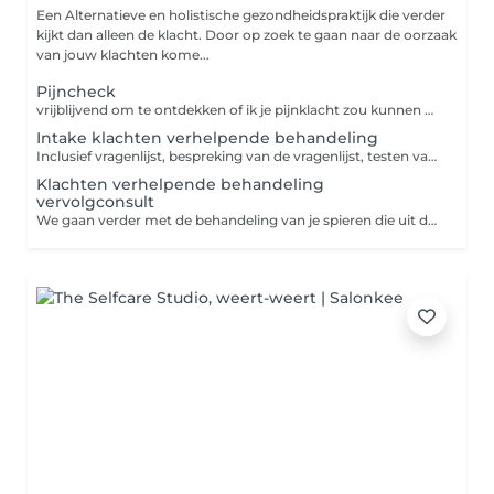
Een Alternatieve en holistische gezondheidspraktijk die verder
kijkt dan alleen de klacht. Door op zoek te gaan naar de oorzaak
van jouw klachten kome...
Pijncheck
vrijblijvend om te ontdekken of ik je pijnklacht zou kunnen oplossen, testen van spieren.
Intake klachten verhelpende behandeling
Inclusief vragenlijst, bespreking van de vragenlijst, testen van spieren op functie en deels al behandeling!
Klachten verhelpende behandeling
vervolgconsult
We gaan verder met de behandeling van je spieren die uit de intake gekomen zijn. Dit is gericht op functie verbetering krijgen van je arm, been, heup, schouder of noem maar op.