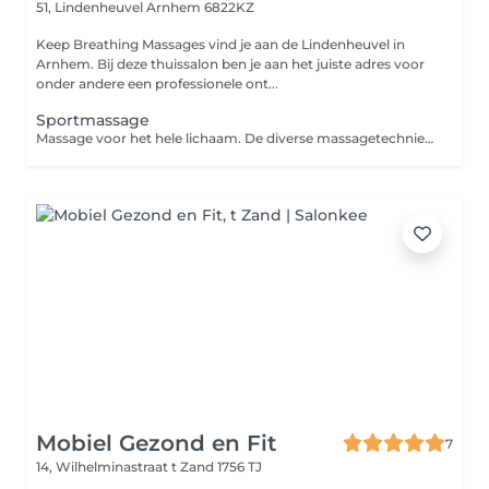
51, Lindenheuvel
Arnhem 6822KZ
Keep Breathing Massages vind je aan de Lindenheuvel in
Arnhem. Bij deze thuissalon ben je aan het juiste adres voor
onder andere een professionele ont...
Sportmassage
Massage voor het hele lichaam. De diverse massagetechnieken en intensiteiten zorgen voor een betere doorbloeding in de spieren en activeert de afvoer van afvalstoffen om zo de kans op blessures te verminderen. Een sportmassage kun je voor, tijdens of na een inspanning laten uitvoeren. In overleg wordt de massage speciaal op jouw wensen afgestemd.
Mobiel Gezond en Fit
7
14, Wilhelminastraat
t Zand 1756 TJ