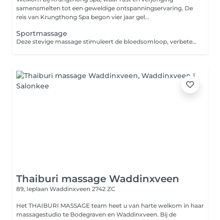
samensmelten tot een geweldige ontspanningservaring. De
reis van Krungthong Spa begon vier jaar gel...
Sportmassage
Deze stevige massage stimuleert de bloedsomloop, verbetert de conditie van de spieren en zorgt voor meer flexibiliteit. Dankzij een sportmassage kunnen blessures zowel behandeld als voorkomen worden.
Thaiburi massage Waddinxveen
89, Ieplaan
Waddinxveen 2742 ZC
Het THAIBURI MASSAGE team heet u van harte welkom in haar
massagestudio te Bodegraven en Waddinxveen. Bij de