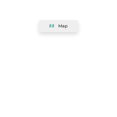
Map
Company
Support
Team
&
Careers
Information for salons
Legal
Exercise withdrawal right