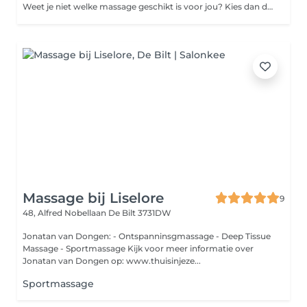
Weet je niet welke massage geschikt is voor jou? Kies dan de Signature. De ultieme massage, afgestemd op jouw lichaam in dit moment. Afhankelijk van de technieken van de therapeut wordt er een mix van stijlen gecombineerd om een massage perfect op maat te maken. Van zeer ontspannen tot deep tissue en Triggerpoint technieken. En zelfs het gebruik van drukpunten (acupressuur punten) en diepe strekkingen. Onze massages worden altijd gegeven vanuit een holistisch oogpunt.
Massage bij Liselore
9
48, Alfred Nobellaan
De Bilt 3731DW
Jonatan van Dongen: - Ontspanninsgmassage - Deep Tissue
Massage - Sportmassage Kijk voor meer informatie over
Jonatan van Dongen op: www.thuisinjeze...
Sportmassage