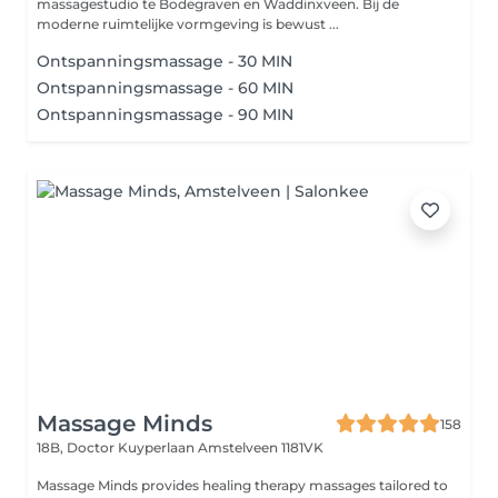
massagestudio te Bodegraven en Waddinxveen. Bij de
moderne ruimtelijke vormgeving is bewust ...
Ontspanningsmassage - 30 MIN
Ontspanningsmassage - 60 MIN
Ontspanningsmassage - 90 MIN
Massage Minds
158
18B, Doctor Kuyperlaan
Amstelveen 1181VK
Massage Minds provides healing therapy massages tailored to