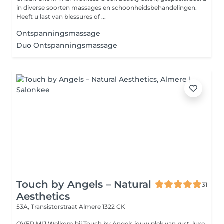
in diverse soorten massages en schoonheidsbehandelingen.
Heeft u last van blessures of ...
Ontspanningsmassage
Duo Ontspanningsmassage
Touch by Angels – Natural
31
Aesthetics
53A, Transistorstraat
Almere 1322 CK
OVER MIJ Welkom bij Touch by Angels jouw plek van rust, luxe