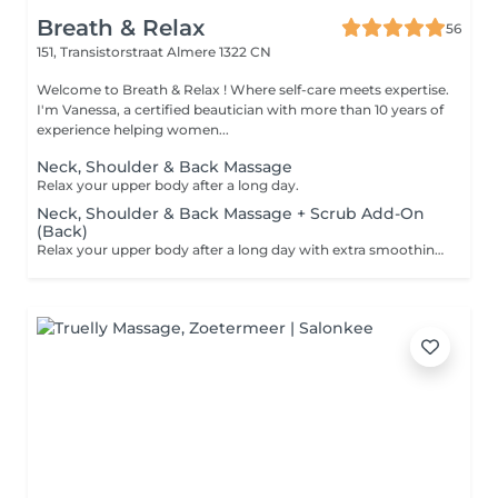
Breath & Relax
56
151, Transistorstraat
Almere 1322 CN
Welcome to Breath & Relax ! Where self-care meets expertise.
I'm Vanessa, a certified beautician with more than 10 years of
experience helping women...
Neck, Shoulder & Back Massage
Relax your upper body after a long day.
Neck, Shoulder & Back Massage + Scrub Add-On
(Back)
Relax your upper body after a long day with extra smoothing and circulation boost.