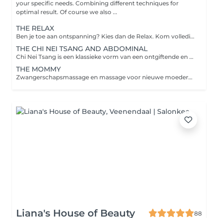
your specific needs. Combining different techniques for
optimal result. Of course we also ...
THE RELAX
Ben je toe aan ontspanning? Kies dan de Relax. Kom volledig tot rust, laat spanningen los en ervaar nieuwe energie. De ultieme ontspanningsmassage op maat gemaakt naar uw wensen. In deze massage is de aandacht erop gericht om enerzijds via zachte aanraking het lichaam te laten ontspannen en anderzijds wat steviger te werken op stress punten in het lichaam zodat deze oplossen en de energie weer vrij kan stromen. Het lichaam is de weg weg van het denken. Daarom moeten we ons weer lekker voelen in dat lichaam zodat we daar graag verblijven. Ook gebruiken enkele therapeuten Reiki. Onze massages worden altijd gegeven vanuit een holistisch oogpunt.
THE CHI NEI TSANG AND ABDOMINAL
Chi Nei Tsang is een klassieke vorm van een ontgiftende en energie stimulerende buikmassage. De techniek combineert Chinese en Thaise massage- en meditatietechnieken, waardoor het absoluut anders is dan alle andere helende behandelingen. Chi, de levenskracht-energie, beweegt door de interne kanalen; het zenuwstelsel, de bloedvaten en de lymfeklieren van het lichaam. Deze systemen kruisen elkaar en concentreren zich in het buikgebied waar het enterisch zenuwstelsel zich bevind. Dit enterisch zenuwstelsel kan deze systemen beïnvloeden. Zorgen en spanningen van de dag, de maand of het jaar concentreren zich in het buikgebied en kunnen daar vast komen te zitten. Deze verstoringen kunnen fysieke knopen van de zenuwen, bloedvaten en lymfeklieren veroorzaken. Het resultaat is de geleidelijke obstructie van de energiecirculatie. Dit kan leiden tot een aantal ziekten waaronder, maar niet beperkt tot, maagpijn, constipatie, een opgeblazen gevoel, slapeloosheid, slechte huidkwaliteit en een onvermogen om gewicht te verliezen.
THE MOMMY
Zwangerschapsmassage en massage voor nieuwe moeders. Studies wijzen uit dat massage therapie die tijdens de zwangerschap wordt uitgevoerd, de angst kan verminderen, symptomen van depressie kan verminderen, spier en gewrichtspijn kan verlichten en de uitkomsten van de bevalling en de gezondheidszorg van de pasgeboren baby kan verbeteren. Het doel van de massage is om de spierspanning te ontspannen en te verbeteren lymfatische en bloedcirculatie lichte druk uitgeoefend op de spiergroepen van het lichaam. De massage is aanbevolen tijdens de zwangerschap omdat het veel voorkomende ongemakken oplost in hormoonhuishouding. Na de bevalling heeft de moeder een flinke prestatie geleverd en kan de massage ondersteuning bieden in het herstel maar ook kan het helpen bij de borstvoeding.
Liana's House of Beauty
88