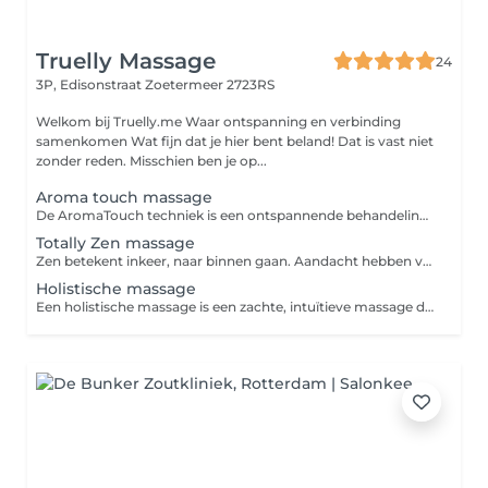
Truelly Massage
24
3P, Edisonstraat
Zoetermeer 2723RS
Welkom bij Truelly.me Waar ontspanning en verbinding
samenkomen Wat fijn dat je hier bent beland! Dat is vast niet
zonder reden. Misschien ben je op...
Aroma touch massage
De AromaTouch techniek is een ontspannende behandeling (zachte wellness massage) waarbij 8 pure essentiële oliën worden ingezet langs de energiebanen (meridianen) en energiepunten van de rug, schouders, hoofd en voeten.
Totally Zen massage
Zen betekent inkeer, naar binnen gaan. Aandacht hebben voor wat isontvankelijkheid en helderheid, voorbij alle voorstellingen en denkbeelden. Wat is een Totally Zen Massage Zen is een meditatievorm die zijn oorsprong vindt in het boeddhisme in India. De meditatievorm verspreidde zich daarna via Japan en China naar de westerse wereld. Het is de bedoeling om via meditatie en intense concentratieoefeningen inzicht te krijgen in je ware aard. Dit zou helpen om op een vrijere manier door het leven te gaan. Het is een bewustzijnstoestand waarbij men vrij is van gedachten. Door deze massage te ontvangen, zorgen we voor een leeg en rustig hoofd. Maar ook alle spanning uit je lichaam te laten afvloeien.
Holistische massage
Een holistische massage is een zachte, intuïtieve massage die lichaam en geest als één geheel benadert. Met aandachtige aanrakingen en gebruik van verschillende technieken bevordert het ontspanning, herstelt energiebalans en vermindert stress. Deze massage ondersteunt emotioneel welzijn, stimuleert zelfbewustzijn en brengt diepe rust, terwijl blokkades worden losgelaten voor een harmonieuze levensenergie.