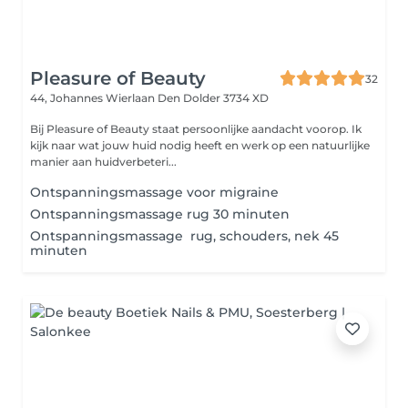
Pleasure of Beauty
32
44, Johannes Wierlaan
Den Dolder 3734 XD
Bij Pleasure of Beauty staat persoonlijke aandacht voorop. Ik
kijk naar wat jouw huid nodig heeft en werk op een natuurlijke
manier aan huidverbeteri...
Ontspanningsmassage voor migraine
Ontspanningsmassage rug 30 minuten
Ontspanningsmassage rug, schouders, nek 45
minuten