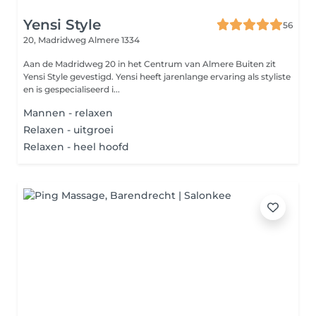
Yensi Style
56
20, Madridweg
Almere 1334
Aan de Madridweg 20 in het Centrum van Almere Buiten zit
Yensi Style gevestigd. Yensi heeft jarenlange ervaring als styliste
en is gespecialiseerd i...
Mannen - relaxen
Relaxen - uitgroei
Relaxen - heel hoofd