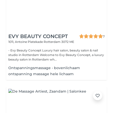
EVY BEAUTY CONCEPT
7
1011, Antoine Platekade
Rotterdam 3072 ME
- Evy Beauty Concept Luxury hair salon, beauty salon & nail
studio in Rotterdam Welcome to Evy Beauty Concept, a luxury
beauty salon in Rotterdam wh...
Ontspanningsmassage - bovenlichaam
ontspanning massage hele lichaam