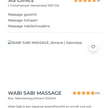
SIS Clinics
38
1, Fluitersstraat
Veenendaal 3901 DK
Massage gezicht
Massage lichaam
Massage nek/schouders
WABI SABI MASSAGE
374
64a, Televisieweg
Almere 1322AM
Wabi Sabi is een Japanse levensfilosofie en wordt ook wel