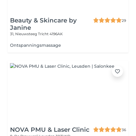
Beauty & Skincare by
29
Janine
31, Nieuwsteeg
Tricht 4196AK
Ontspanningsmassage
NOVA PMU & Laser Clinic
36