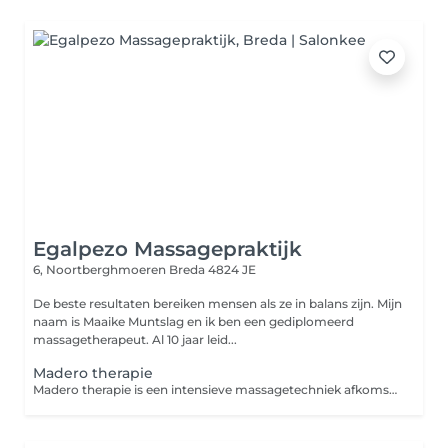
Egalpezo Massagepraktijk
6, Noortberghmoeren
Breda 4824 JE
De beste resultaten bereiken mensen als ze in balans zijn. Mijn
naam is Maaike Muntslag en ik ben een gediplomeerd
massagetherapeut. Al 10 jaar leid...
Madero therapie
Madero therapie is een intensieve massagetechniek afkomstig uit Colombia, waarbij gebruik wordt gemaakt van speciaal gevormde houten instrumenten. Deze therapie stimuleert de lymfedrainage, bevordert de afvoer van afvalstoffen en verbetert de bloedcirculatie.