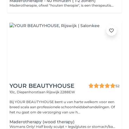
Maderotherapie - 40 minuten ( 1-2 zonen)
Maderotherapie, ofwel "houten therapie", is een therapeutische methode die gebruik maakt van speciale houten instrumenten voor massage en stimulatie van verschillende delen van het lichaam. Deze methode komt uit Colombia en staat bekend om zijn voordelen voor gezondheid en esthetiek. Contra-indicaties: Acute ontstekingen en infecties Huidziekten Spataderen en vaatziekten Hoge bloeddruk Zwangerschap Borstvoeding Tumoren en kanker Aandoeningen van het lymfestelsel Acute rug- of spierpijn Chronische of auto-immuunziekten
YOUR BEAUTYHOUSE
52
10c, Diepenhorstlaan
Rijswijk 2288EW
Bij YOUR BEAUTYHOUSE bent u van harte welkom voor een
breed scala aan professionele schoonheidsbehandelingen. Of
het nu gaat om de verzorging van uw h...
Maderotherapy (wood therapy)
Womans Only! Half body sculpt = legs/glutes or stomach/back/arms