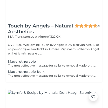
Touch by Angels – Natural
31
Aesthetics
53A, Transistorstraat
Almere 1322 CK
OVER MIJ Welkom bij Touch by Angels jouw plek van rust, luxe
en persoonlijke aandacht in Almere. Mijn naam is Sharon Angel,
en het is mijn passie o...
Maderotherapie
The most effective massage for cellulite removal Madero therapie is een therapie die oorspronkelijk uit Colombia komt. Madero betekent hout in het Spaans. Het is een holistische massagetechniek met speciaal ontworpen anatomische houten elementen in verschillende maten en vormen. Deze therapie is speciaal voor mensen met onevenredige plaatselijke vetafzettingen en cellulite. Maderotherapie wordt aanbevolen voor; vermindering van cellulite vetverbranden stimulering van het lymfatische drainagesysteem elimineren van toxines versnellen van het metabolisme vermindering van gewicht terugkrijgen van contouren ontspanning versteviging van de spieren boost voor het immuunsysteem Na 5 behandelingen zie je al resultaat. Maderotherapie is 100% natuurlijk en niet invasief. Madero behandeling is ook in kuurverband te krijgen. Bij interesse passen wij deze in de salon aan!
Maderotherapie buik
The most effective massage for cellulite removal Madero therapie is een therapie die oorspronkelijk uit Colombia komt. Madero betekent hout in het Spaans. Het is een holistische massagetechniek met speciaal ontworpen anatomische houten elementen in verschillende maten en vormen. Deze therapie is speciaal voor mensen met onevenredige plaatselijke vetafzettingen en cellulite. Maderotherapie wordt aanbevolen voor; vermindering van cellulite vetverbranden stimulering van het lymfatische drainagesysteem elimineren van toxines versnellen van het metabolisme vermindering van gewicht terugkrijgen van contouren ontspanning versteviging van de spieren boost voor het immuunsysteem Na 5 behandelingen zie je al resultaat. Maderotherapie is 100% natuurlijk en niet invasief. Madero behandeling is ook in kuurverband te krijgen. Bij interesse passen wij deze in de salon aan!