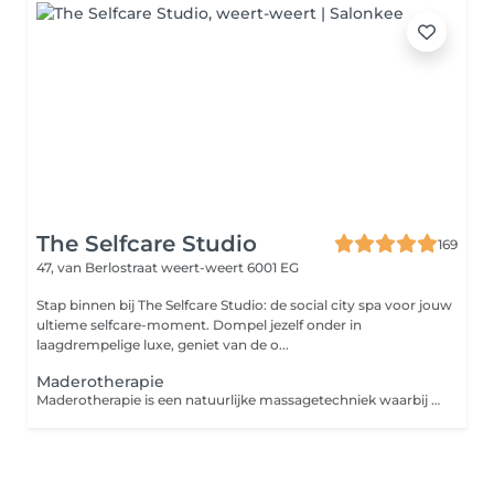
The Selfcare Studio
169
47, van Berlostraat
weert-weert 6001 EG
Stap binnen bij The Selfcare Studio: de social city spa voor jouw
ultieme selfcare-moment. Dompel jezelf onder in
laagdrempelige luxe, geniet van de o...
Maderotherapie
Maderotherapie is een natuurlijke massagetechniek waarbij houten tools worden gebruikt om het lichaam te vormen, verstevigen en revitaliseren. Deze massage stimuleert de doorbloeding en lymfedrainage, vermindert cellulite en helpt vocht en afvalstoffen af te voeren. Het resultaat? Een gladdere, strakkere huid en een mooier gevormd lichaam