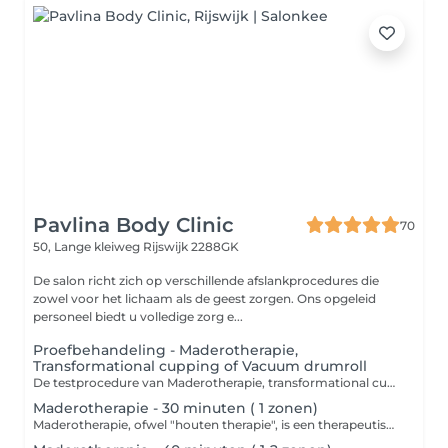
Pavlina Body Clinic
70
50, Lange kleiweg
Rijswijk 2288GK
De salon richt zich op verschillende afslankprocedures die
zowel voor het lichaam als de geest zorgen. Ons opgeleid
personeel biedt u volledige zorg e...
Proefbehandeling - Maderotherapie,
Transformational cupping of Vacuum drumroll
De testprocedure van Maderotherapie, transformational cupping of vacuum drumroll omvat een consult van 10 minuten en een massage van 40 minuten. Tijdens het consult maakt de therapeut kennis met uw behoeften en doelen. Daarna volgt een massage van 40 minuten, Contra-indicaties MADEROTHERAPIE,CUPPING,VACUUM DRUMROLL: Hartziekten Acute ontstekingen en infecties Huidziekten Spataderen en vaatziekten Hoge bloeddruk Zwangerschap Borstvoeding Tumoren en kanker Aandoeningen van het lymfestelsel Acute rug- of spierpijn Chronische of auto-immuunziekten
Maderotherapie - 30 minuten ( 1 zonen)
Maderotherapie, ofwel "houten therapie", is een therapeutische methode die gebruik maakt van speciale houten instrumenten voor massage en stimulatie van verschillende delen van het lichaam. Deze methode komt uit Colombia en staat bekend om zijn voordelen voor gezondheid en esthetiek. Contra-indicaties: Acute ontstekingen en infecties Huidziekten Spataderen en vaatziekten Hoge bloeddruk Zwangerschap Borstvoeding Tumoren en kanker Aandoeningen van het lymfestelsel Acute rug- of spierpijn Chronische of auto-immuunziekten