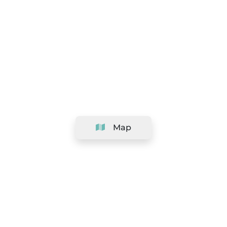
Map
Company
Support
Team
&
Careers