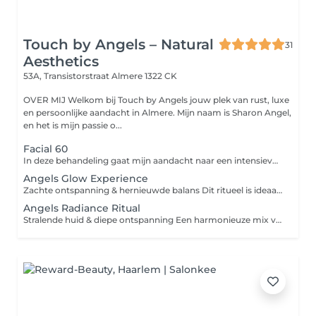
Touch by Angels – Natural
31
Aesthetics
53A, Transistorstraat
Almere 1322 CK
OVER MIJ Welkom bij Touch by Angels jouw plek van rust, luxe
en persoonlijke aandacht in Almere. Mijn naam is Sharon Angel,
en het is mijn passie o...
Facial 60
In deze behandeling gaat mijn aandacht naar een intensieve reiniging van uw huid, algoderm met esserine, peeling, serum, masker en dagcrème aangepast aan uw huid. Deze behandeling is ook geschikt voor jeugd met acne, de mannenhuid icm met licht therapie. Losse Elementen kunnen extra bijgeboekt worden!
Angels Glow Experience
Zachte ontspanning & hernieuwde balans Dit ritueel is ideaal als kennismaking of wanneer je behoefte hebt aan rust en opladen. Een liefdevolle behandeling die helpt vertragen en opnieuw verbinden met jezelf. Wat je kunt verwachten Persoonlijke intake & intuïtieve afstemming Keuze uit één behandeling: Gezichtsbehandeling Ontspanningsmassage Hotstone rugmassage Zachte energetische ontspanning Kalmerende lichttherapie Verzorging afgestemd op jouw huid en energie Voor wie Voor wie ontspanning zoekt, stress wil loslaten en de huid wil ondersteunen zonder intensieve prikkels. Resultaat Een frisse huid, diepe ontspanning en innerlijke rust. Ook als abonnement Deze behandeling is ook mogelijk in abonnement. Bij 2× per maand bespaar je €31 per maand en ervaar je structurele ontspanning. Abonnement is voor 6 maanden
Angels Radiance Ritual
Stralende huid & diepe ontspanning Een harmonieuze mix van huidverbetering en lichaamswerk. Dit ritueel brengt je terug in balans en geeft de huid een gezonde, natuurlijke glow. Wat je kunt verwachten Intake & intuïtieve samenstelling Combinatie van twee behandelingen: Gezicht + massage Gezicht + hotstone Gezicht + energetische ontspanning Massage + energetische ontspanning Uitgebreide gezichtsverzorging Lichte huidverbetering (onzuiverheden, littekentjes, glow) Lichttherapie La Fontaine (lichte inzet) Optioneel: sauna deken Voor wie Voor wie ontspanning wil combineren met zichtbare huidverbetering en meer energetische balans. Resultaat Een stralendere huid, diepe rust en hernieuwde energie. Ook als abonnement Kies voor een abonnement en bespaar tot €71 per maand bij 2× per maand. Ideaal voor zichtbare huidverbetering en balans.