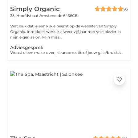
Simply Organic
95
35, Hoofdstraat
Amstenrade 6436CB
Wat leuk dat je een kijkje neemt op de website van Simply
Organic. Inmiddels werk ik alweer vijf jaar met veel plezier in
mijn eigen salon. Mijn miss...
Adviesgesprek!
Wenst u een make-over, kleurcorrectie of jouw gala/bruidskapsel? Dan komt u best eerst langs zodat ik uw bestaande kleur en gezondheid van het haar kan analyseren. Zo kunnen wij zien welke kleuring of bijkomende techniek alsook verzorging noodzakelijk is om jouw gewenste resultaat te bekomen. in het kapsalon werken wij enkel met minerale kleuringen (Organic). Een kleurcorrectie kan zijn van zwart naar heel blond of naar asblond gaan. Dus, kom vooraf even bespreken wat je wenst en breng indien nodig foto's mee. Voor de 'Updo'-kapsels mag u ook foto's meenemen en indien nodig ook de accessoires die u in het kapsel wenst te verwerken. Bijvoorbeeld: een sluier, bloemen, kralen, juwelen... Ik neem graag tijd voor jou! Bij de volgende afspraak wordt het bedrag van dit adviesgesprek in mindering gebracht. Liefs Sil