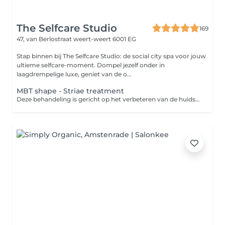
The Selfcare Studio
169
47, van Berlostraat
weert-weert 6001 EG
Stap binnen bij The Selfcare Studio: de social city spa voor jouw
ultieme selfcare-moment. Dompel jezelf onder in
laagdrempelige luxe, geniet van de o...
MBT shape - Striae treatment
Deze behandeling is gericht op het verbeteren van de huidstructuur bij striae (striemen). Met behulp van de MBT Shape wordt de doorbloeding en huidactiviteit gestimuleerd, wat bijdraagt aan huidvernieuwing en een stevigere, egalere huid. Voor optimaal resultaat wordt gewerkt in kuurvorm (4 of 8 behandelingen) en in combinatie met ondersteunende thuisverzorging. De resterende behandelingen worden tijdens de eerst afspraak doorgepland in de salon. Je ontvangt dan ook de producten voor het thuisgebruik.