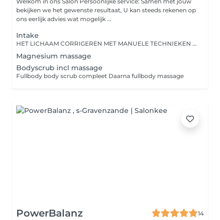
Welkom in ons Salon Persoonlijke service: Samen met jouw
bekijken we het gewenste resultaat, U kan steeds rekenen op
ons eerlijk advies wat mogelijk ...
Intake
HET LICHAAM CORRIGEREN MET MANUELE TECHNIEKEN Het genezen met speciale druk- en duwmethodes voor de wervelkolom en gewrichten is al zo oud als de mensheid. Vele moderne therapievormen die wij vandaag de dag toepassen, zijn afkomstig of afgeleid uit het oude China. Chinese bone setting is een manuele therapievorm waarbij we met ademhaling en een lichte tot medium druk de botten, wervels en gewrichten in het lichaam corrigeren. Of met andere woorden, de subluxatie (zenuwblokkade, beknelling), scheefstand of instabiliteit van gewrichten of botten. Wervels in de wervelkolom of gewrichten staan niet meer in hun ideale positie, waardoor er bewegingsbeperkingen (fixatie) en pijn kan ontstaan. Dit creëert drukpunten op het ruggenmerg of de zenuwen, waardoor het lichaam niet meer goed kan functioneren. Door het corrigeren of 'manipuleren' van gewrichten, wervels of botten kan dit opgelost worden. Chinese bone setting (Zheng Ghu) is een ideale en veilige manier om het lichaam te corrigeren. Het hele bewegingsapparaat bestaat uit het motorische systeem, motoriek en het geheel van botten, gewrichten, skeletspieren, pezen en motorische zenuwen, die zorgen voor de lichaamshoudingen en bewegingen. Als we dus corrigeren op botten, wervels en gewrichten, dan beïnvloeden we ook de spieren, pezen en het zenuwstelsel. Het gaat om een eeuwenoude behandelwijze uit China die van generatie op generatie is overgedragen.
Magnesium massage
Bodyscrub incl massage
Fullbody body scrub compleet Daarna fullbody massage
PowerBalanz
14