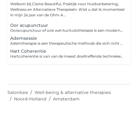
Welkom bij Claine Beautiful, Praktijk voor Huidverbetering,
Wellness en Alternatieve Therapieën. Wist u dat ik momenteel
in mijn 2e jaar van de Ohm A...
Oor acupunctuur
Ooracupunctuur of ook wel Auriculotherapie is een moderne westerse manier van acupunctuur en bestaat uit het aanbieden van prikkels aan het oor om het zelfregulerende of zelf genezende vermogen van het lichaam te bevorderen. Tijdens de behandeling worden fijne naaldjes, bolletjes of magneetjes in uw oren geplaats. Deze behandeling wordt als pijnloos ervaren. Ooracupunctuur kan worden ingezet voor een breed scala aan klachten en is bijzonder effectief gebleken bij het reduceren van pijnklachten. Een kort overzicht van behandelbare klachten: Hoofdpijn (spanningshoofdpijn, migraine) / Burn-out en andere stress gerelateerde klachten / Overgangsklachten Vermoeidheidklachten / Nek- en schouderklachten / Tenniselleboog / golferselleboog / Rugklachten Heupklachten / Knieklachten / Sportblessures / Eczeem / Allergie / hooikoorts / Maag- en darmklachten / Ondersteuning bij afvallen / Ondersteuning bij stoppen met roken.
Ademsessie
Ademtherapie is een therapeutische methode die zich richt op bewust en correct ademhalen. Bij langdurige stress raakt je ademhaling langzaam ontregeld. Op een bijna onmerkbare manier begin je steeds oppervlakkiger en minder efficiënt te ademen. Dit kost je lichaam onnodig veel energie en kan voor verschillende spanningsklachten. Tijdens een ademsessie leer je je eigen adempatronen herkennen en hoe je op een juiste manier gebruik maakt van verschillende ademhalingsgebieden. Je leert stresssignalen van je lichaam herkennen. Het is een therapievorm die vaak wordt aangewend als ontspanningstherapie. Je leert je te ontspannen, rustig te blijven in stressvolle situaties en je emoties los te laten.
Hart Coherentie
Hartcoherentie is van van de meest doeltreffende technieken voor het beheersen van stress en emoties. De methode is gebaseerd op een eenvoudig en effectief fysiologisch principe: door op een bepaalde manier te ademen, synchroniseren je ademhalingsritme en je hartslag. De sessie bestaat uit praktische oefeningen die zijn bedoeld om zelfstandig toe te passen, zodat je van hartcoherentie een instrument maakt dat je zal vergezellen in veel situaties in je leven. Basistechnieken ademhaling, stress controle, concentratie verbetering, zelfvertrouwen verbeteren, hartcoherentie oefeningen voor kinderen.
Salonkee
Well-being & alternative therapies
Noord-Holland
Amsterdam