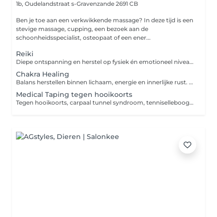
1b, Oudelandstraat
s-Gravenzande 2691 CB
Ben je toe aan een verkwikkende massage? In deze tijd is een
stevige massage, cupping, een bezoek aan de
schoonheidsspecialist, osteopaat of een ener...
Reiki
Diepe ontspanning en herstel op fysiek én emotioneel niveau Reiki is een krachtige, traditionele Japanse behandelmethode die gericht is op het ondersteunen van herstel op zowel fysiek als emotioneel niveau. Tijdens een Reiki behandeling wordt het natuurlijke zelfherstellend vermogen van het lichaam geactiveerd, waardoor opgebouwde spanning kan afnemen en het lichaam opnieuw ruimte krijgt om balans te herstellen. Reiki richt zich niet alleen op het verminderen van lichamelijke of emotionele klachten, maar kijkt juist dieper naar de onderliggende oorzaak achter spanning, disbalans of overbelasting binnen het systeem. De behandeling kan zowel ingezet worden bij bestaande klachten als preventief ter ondersteuning van algeheel welzijn en innerlijke balans. Tijdens de behandeling werken wij met zachte handoplegging. Veel mensen ervaren hierbij diepe ontspanning en kunnen sensaties voelen zoals warmte, stroming of lichte tintelingen. Een behandeling waarbij het lichaam wordt uitgenodigd om los te laten wat het langdurig heeft vastgehouden en opnieuw ruimte te creëren voor herstel.
Chakra Healing
Balans herstellen binnen lichaam, energie en innerlijke rust. Chakra Balancing is een zachte energetische behandeling die gericht is op het herstellen van balans binnen het energiesysteem van het lichaam. Binnen het lichaam bevinden zich verschillende energiecentra ook wel chakra's genoemd die invloed hebben op zowel fysiek, emotioneel als mentaal welzijn. Wanneer deze energiecentra uit balans raken of geblokkeerd zijn, kunnen lichamelijke ongemakken, mentale onrust of een gevoel van disbalans ontstaan. Tijdens een Chakra Balancing behandeling werken wij gericht aan het herstellen van deze balans, zodat energie weer vrijer kan stromen en het lichaam opnieuw ruimte krijgt om spanning los te laten. De behandeling start met het scannen van de chakra's, waarna blokkades worden opgespoord, gereinigd en opnieuw geharmoniseerd. Veel mensen ervaren tijdens en na de behandeling diepe ontspanning, meer innerlijke rust en een sterker gevoel van balans tussen lichaam en geest. Een zachte behandelvorm waarbij herstel niet alleen fysiek, maar op meerdere lagen binnen het systeem wordt ondersteund.
Medical Taping tegen hooikoorts
Tegen hooikoorts, carpaal tunnel syndroom, tenniselleboog, pijnlijke nek, zere schouder/knie/enkel etc. Vermeld aub in de opmerking waarvoor de taping is!