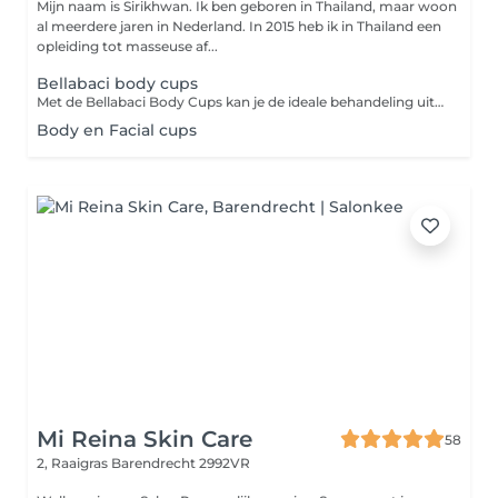
Mijn naam is Sirikhwan. Ik ben geboren in Thailand, maar woon
al meerdere jaren in Nederland. In 2015 heb ik in Thailand een
opleiding tot masseuse af...
Bellabaci body cups
Met de Bellabaci Body Cups kan je de ideale behandeling uitvoeren en is voor iedereen die o.a. last heeft van; pijnlijke en gespannen spieren, spijsverteringsproblemen, gewrichtspijn, cellulite, hoofdpijn, migraine en striae. De therapeutische gevolgen van de behandeling met de Bellabaci cap kunnen zijn: het verminderen van obstipatie, activeren van de (huid)stofwisseling, het verbeteren van de elasticiteit van de huid, blokkades worden opgeheven, gifstoffen en afvalstoffen worden afgevoerd en het verbetert de spierspanning. Bij gebruik op de rug of gespannen, pijnlijk spieren helpt het tevens om vet en vochtophopingen te verminderen, de doorbloeding te verbeteren en gifstoffen en andere afvalstoffen te elimineren uit je spieren. Het stimuleert de lymfe- en bloedcirculatie.
Body en Facial cups
Mi Reina Skin Care
58
2, Raaigras
Barendrecht 2992VR