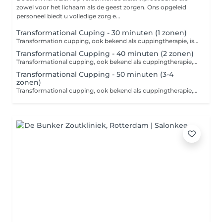
zowel voor het lichaam als de geest zorgen. Ons opgeleid
personeel biedt u volledige zorg e...
Transformational Cuping - 30 minuten (1 zonen)
Transformation cupping, ook bekend als cuppingtherapie, is een alternatieve therapeutische methode die gebruikmaakt van onderdruk die wordt gecreëerd door speciale glazen of siliconen cups. Deze techniek richt zich op het verlichten van spierspanning, het verbeteren van de bloedcirculatie en het verwijderen van gifstoffen uit het lichaam, en is ook een populaire keuze in de strijd tegen cellulite. Contra-indicaties voor cupping: 1. Huidziekten 2. Bloedstoornissen 3. Zwangerschap 4. Ontstekingen en infecties 5. Hart- en vaatproblemen 6. Barriètes en uitgezette aderen Raadpleeg altijd een professional! Toepassing: Transforcupping wordt vaak gebruikt om chronische pijn, spanning, cellulite te verlichten en als ondersteunende therapie bij revalidatie na blessures. Het wordt aanbevolen om vooraf een professional te raadplegen, die passende instructies en aanbevelingen kan geven. Over het algemeen wordt deze techniek beschouwd als een effectieve methode voor het verbeteren van de lichamelijke en geestelijke gezondheid, inclusief het verminderen van cellulite.
Transformational Cupping - 40 minuten (2 zonen)
Transformational cupping, ook bekend als cuppingtherapie, is een alternatieve therapeutische methode die gebruikmaakt van onderdruk die wordt gecreëerd door speciale glazen of siliconen cups. Deze techniek richt zich op het verlichten van spierspanning, het verbeteren van de bloedcirculatie en het verwijderen van gifstoffen uit het lichaam, en is ook een populaire keuze in de strijd tegen cellulite. Contra-indicaties voor cupping: 1. Huidziekten 2. Bloedstoornissen 3. Zwangerschap 4. Ontstekingen en infecties 5. Hart- en vaatproblemen 6. Barriètes en uitgezette aderen Raadpleeg altijd een professional! Toepassing: Transformaní cupping wordt vaak gebruikt om chronische pijn, spanning, cellulite te verlichten en als ondersteunende therapie bij revalidatie na blessures. Het wordt aanbevolen om vooraf een professional te raadplegen, die passende instructies en aanbevelingen kan geven. Over het algemeen wordt deze techniek beschouwd als een effectieve methode voor het verbeteren van de lichamelijke en geestelijke gezondheid, inclusief het verminderen van cellulite.
Transformational Cupping - 50 minuten (3-4
zonen)
Transformational cupping, ook bekend als cuppingtherapie, is een alternatieve therapeutische methode die gebruikmaakt van onderdruk die wordt gecreëerd door speciale glazen of siliconen cups. Deze techniek richt zich op het verlichten van spierspanning, het verbeteren van de bloedcirculatie en het verwijderen van gifstoffen uit het lichaam, en is ook een populaire keuze in de strijd tegen cellulite. Contra-indicaties voor cupping: 1. Huidziekten 2. Bloedstoornissen 3. Zwangerschap 4. Ontstekingen en infecties 5. Hart- en vaatproblemen 6. Barriètes en uitgezette aderen Raadpleeg altijd een professional! Toepassing: Transformaní cupping wordt vaak gebruikt om chronische pijn, spanning, cellulite te verlichten en als ondersteunende therapie bij revalidatie na blessures. Het wordt aanbevolen om vooraf een professional te raadplegen, die passende instructies en aanbevelingen kan geven. Over het algemeen wordt deze techniek beschouwd als een effectieve methode voor het verbeteren van de lichamelijke en geestelijke gezondheid, inclusief het verminderen van cellulite.