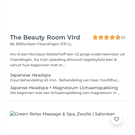
The Beauty Room Vlrd
23
66, Billitonlaan
Vlaardingen 3131 LL
Hoi ik ben Monique Westerhoff een 43 jarige onderneemster uit
Vlaardingen. Na mijn opleiding allround nagelstyliste ben ik
vanuit huis begonnen met m...
Japanese Headspa
Duur behandeling 45 min. Behandeling van haar, hoofdhuid, massage van nek, schouders, decolleté en gezicht en hoofdhuid. Na de behandeling wordt het haar losjes gedroogd ( niet in model) Draag geen sieraden en kom zonder make-up naar de afspraak ivm water en olie wat gebruikt wordt.
Japanse Headspa + Magnesium Lichaamspakking
We beginnen met een lichaamspakking van magnesium in een Infrarood wamte deken om de spieren de ultieme ontspanning te geven. Daarna mag je plaats nemen op de Japanese headspa bed en genieten van een heerlijke haar en hoofdhuid behandeling. Dit is de ultieme uitgebreide ontspanning voor jouw lichaam en hoofd.