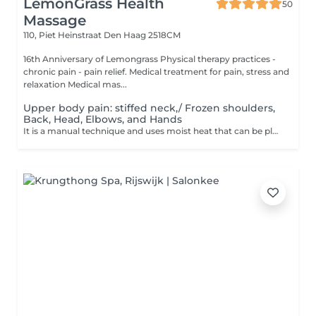
LemonGrass Health
50
Massage
110, Piet Heinstraat
Den Haag 2518CM
16th Anniversary of Lemongrass Physical therapy practices -
chronic pain - pain relief. Medical treatment for pain, stress and
relaxation Medical mas...
Upper body pain: stiffed neck,/ Frozen shoulders,
Back, Head, Elbows, and Hands
It is a manual technique and uses moist heat that can be placed on areas of tension and pain to relieve symptoms. It is also a device that can help to relax and stimulate blood circulation. It also uses pulling and bending techniques to create a balance in weight bearing. It can also relieve neck pain, shoulder pain, or muscle tension, and reduce tissue adhesions.