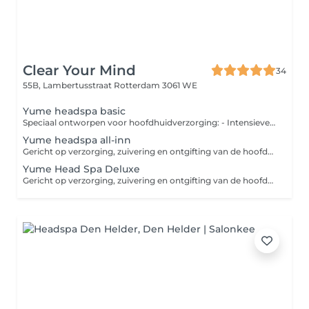
Clear Your Mind
34
55B, Lambertusstraat
Rotterdam 3061 WE
Yume headspa basic
Speciaal ontworpen voor hoofdhuidverzorging: - Intensieve hydratatie en voeding voor het haar. - Hoofdhuidmassage, grondige reiniging en exfoliatie. - Haarherstellend masker met stoombehandeling. - Massage voor hoofd, nek en schouders. - Droogföhnen.
Yume headspa all-inn
Gericht op verzorging, zuivering en ontgifting van de hoofdhuid voor gezonde haargroei: - Hoofdhuidanalyse en gepersonaliseerde behandeling. - Reiniging, exfoliatie/peeling met Vogamax scalpcare machine. - Haarherstellend masker met stoombehandeling en micro-mist voor de hoofdhuid. - Massage van hoofd, nek en schouders. - Headbath spa en spraymist. - Droogföhnen.
Yume Head Spa Deluxe
Gericht op verzorging, zuivering en ontgifting van de hoofdhuid voor gezonde haargroei: - Hoofdhuidanalyse en gepersonaliseerde behandeling. - Stoombehandeling - Korean haarrepair treatment en Vogamex scalpcare machine voor intensieve reiniging. - Micro-mist behandeling. - Hoofd, nek en schoudermassage. - Headbath spa. - Inclusief basic Korean face treatment. - Droogföhnen.