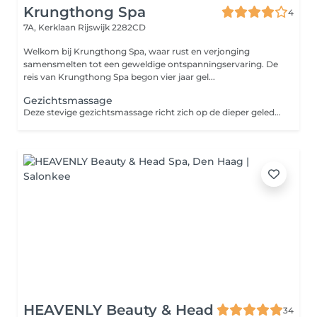
Krungthong Spa
4
7A, Kerklaan
Rijswijk 2282CD
Welkom bij Krungthong Spa, waar rust en verjonging
samensmelten tot een geweldige ontspanningservaring. De
reis van Krungthong Spa begon vier jaar gel...
Gezichtsmassage
Deze stevige gezichtsmassage richt zich op de dieper geleden huidlagen. Hierdoor worden doorbloeding, huidvernieuwing en aanmaak van collageen en elastine gestimuleerd. Deze massage heeft zo een huidverbeterend effect en helpt bij het verminderen van rimpels en het behandelen van bepaalde huidproblemen. Voor een optimaal resultaat is het aan te raden een kuur van meerdere behandelingen te volgen.
HEAVENLY Beauty & Head
34