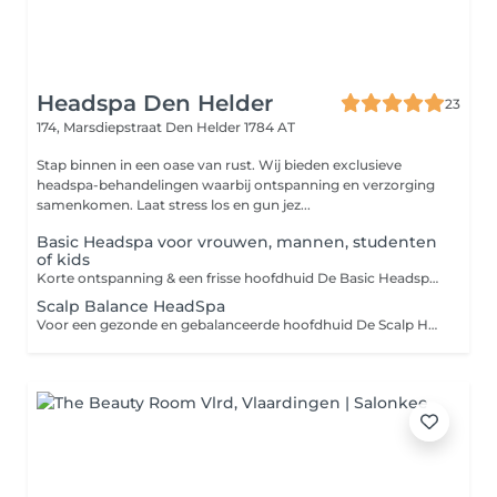
Headspa Den Helder
23
174, Marsdiepstraat
Den Helder 1784 AT
Stap binnen in een oase van rust. Wij bieden exclusieve
headspa-behandelingen waarbij ontspanning en verzorging
samenkomen. Laat stress los en gun jez...
Basic Headspa voor vrouwen, mannen, studenten
of kids
Korte ontspanning & een frisse hoofdhuid De Basic Headspa is een korte maar effectieve behandeling om kennis te maken met de headspa. Ideaal wanneer je even wilt ontspannen en je hoofdhuid een frisse boost wilt geven. Tijdens deze behandeling wordt de hoofdhuid gereinigd, verzorgd en ontspannen met warme stoom en rustgevende massages. Niet alleen je hoofdhuid, maar ook je nek en schouders krijgen extra aandacht, waardoor opgebouwde spanning zichtbaar afneemt. Wat kun je verwachten: Korte hoofdhuidanalyse Dubbele reiniging van haar en hoofdhuid Warme stoombehandeling voor diepere werking Ontspannende hoofdmassage Nek- en schoudermassage voor het losmaken van spanning Verzorgende conditioner voor zacht en fris haar Na de behandeling voelt je hoofdhuid schoon en in balans en ervaar je een ontspannen, licht gevoel in je hele bovenlichaam.
Scalp Balance HeadSpa
Voor een gezonde en gebalanceerde hoofdhuid De Scalp Headspa is speciaal ontwikkeld voor mensen die last hebben van * jeuk * schilfers * vet * gevoelige hoofdhuid * build-up * of gewoon als ontspanning Tijdens de behandeling kijken we naar jouw hoofd huidtype en stemmen we de producten en aanpak volledig daarop af. Deze behandeling is geschikt voor alle type haar. Standaard inbegrepen: * Persoonlijke intake * Scalp analyse * Dieptereiniging hoofdhuid & haar * Ontspannende headspa wasmassage * Stomen * Verzorging afgestemd op jouw scalp/hair needs * Drogen 60%