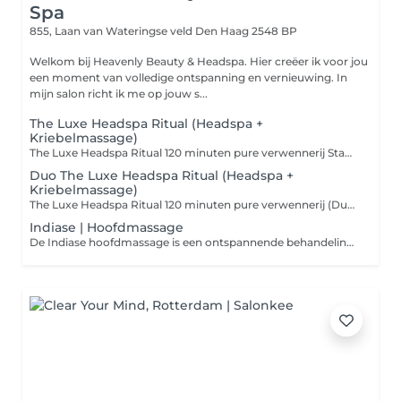
Spa
855, Laan van Wateringse veld
Den Haag 2548 BP
Welkom bij Heavenly Beauty & Headspa. Hier creëer ik voor jou
een moment van volledige ontspanning en vernieuwing. In
mijn salon richt ik me op jouw s...
The Luxe Headspa Ritual (Headspa +
Kriebelmassage)
The Luxe Headspa Ritual 120 minuten pure verwennerij Stap binnen in een wereld van luxe en sereniteit met onze 30 minuten Kriebelmassage, gevolgd door een 90 minuten Hemelse Headspa gecombineerd met ons Aroma Ritueel. 30 min Kriebelmassage: Een zachte, prikkelende aanraking die je zintuigen wekt en je geest verfrist. Dit speelse begin bereidt je voor op een ultiem ontspannen ervaring. 90 min Hemelse Headspa & Aroma Ritueel: Laat spanning en stress wegsmelten terwijl je hoofd, nek en schouders volledig tot rust komen dankzij verfijnde massagetechnieken. Geniet van een hoofdmassage met decolleté- en schoudermassage, een aangepast voedend masker en serum, stoombehandeling, hand- en armmassage en een verwarmend oogmasker, voor een compleet gevoel van diepe ontspanning en vernieuwing. Een exclusief moment: volledig aandacht voor jezelf, een luxueuze ervaring voor lichaam en geest. Reserveer nu The Luxe Headspa Ritual en geniet van 120 minuten ultiem welzijn.
Duo The Luxe Headspa Ritual (Headspa +
Kriebelmassage)
The Luxe Headspa Ritual 120 minuten pure verwennerij (Duo) Stap samen binnen in een wereld van luxe en sereniteit met onze 30 minuten Kriebelmassage, gevolgd door een 90 minuten Hemelse Headspa gecombineerd met ons Aroma Ritueel. 30 min Kriebelmassage: Een zachte, prikkelende aanraking die jullie zintuigen wekt en jullie geest verfrist. Dit speelse begin bereidt jullie voor op een ultiem ontspannen ervaring. 90 min Hemelse Headspa & Aroma Ritueel: Laat spanning en stress wegsmelten terwijl hoofd, nek en schouders volledig tot rust komen dankzij verfijnde massagetechnieken. Geniet van een hoofdmassage met decolleté- en schoudermassage, een aangepast voedend masker en serum, stoombehandeling, hand- en armmassage en een verwarmend oogmasker, voor een compleet gevoel van diepe ontspanning en vernieuwing. Een exclusief moment samen: volledig aandacht voor elkaar en voor jezelf, een luxueuze ervaring voor lichaam en geest.
Indiase | Hoofdmassage
De Indiase hoofdmassage is een ontspannende behandeling van hoofd, nek en schouders, uitgevoerd op droog haar zonder water. Door ritmische, zachte massagetechnieken wordt de doorbloeding gestimuleerd, spanningen verminderd en diepe ontspanning bevorderd. Deze massage helpt stress los te laten en laat u verfrist en ontspannen achter.