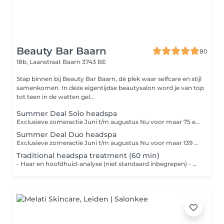
Beauty Bar Baarn
80
18b, Laanstraat
Baarn 3743 BE
Stap binnen bij Beauty Bar Baarn, dé plek waar selfcare en stijl
samenkomen. In deze eigentijdse beautysalon word je van top
tot teen in de watten gel...
Summer Deal Solo headspa
Exclusieve zomeractie Juni t/m augustus Nu voor maar 75 euro ipv 85 euro. Beperkt aantal actieplekken beschikbaar
Summer Deal Duo headspa
Exclusieve zomeractie Juni t/m augustus Nu voor maar 139 euro ipv 160 euro Beperkt aantal actieplekken beschikbaar
Traditional headspa treatment (60 min)
- Haar en hoofdhuid-analyse (niet standaard inbegrepen) - Wassen - Treatment - Hoofdmasssage - We sluiten het wasritueel standaard af met een conditioner - Handdoek droog föhnen