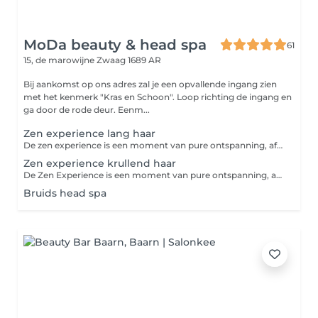
MoDa beauty & head spa
61
15, de marowijne
Zwaag 1689 AR
Bij aankomst op ons adres zal je een opvallende ingang zien
met het kenmerk "Kras en Schoon". Loop richting de ingang en
ga door de rode deur. Eenm...
Zen experience lang haar
De zen experience is een moment van pure ontspanning, afgestemd op jouw haar en behoeften. Voor lang haar kan de behandeling iets langer duren, zodat elke lok de aandacht krijgt die het verdient. Zo geniet je optimaal van een verzorgende en rustgevende ervaring.
Zen experience krullend haar
De Zen Experience is een moment van pure ontspanning, afgestemd op jouw haar en behoeften. Deze behandeling is specifiek voor krullen met haartype 3A, 3B, 3C, 4A, 4B en 4C de behandeling kan wat langer duren, zodat je haar de aandacht en zorg krijgt die het nodig heeft. Zo geniet je optimaal van een verzorgende en rustgevende ervaring, speciaal afgestemd op jouw krullen.
Bruids head spa