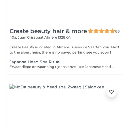
Create beauty hair & more
86
40a, Juan Grisstraat
Almere 1328KA
Create Beauty is located in Almere Tussen de Vaarten Zuid Next
to the albert heijn, there is no payed parking see you soon !
Japanse Head Spa Ritual
Ervaar diepe ontspanning tijdens onze luxe Japanese Head Spa behandeling een unieke wellness ervaring voor hoofdhuid, haar en geest. In een warme rustgevende setting met kaarslicht en luxe professionele producten wordt de hoofdhuid diep gereinigd, verzorgd en gemasseerd terwijl spanning in hoofd, nek en schouders volledig mag loslaten. De behandeling bestaat uit een scalp analyse, ontspannende hoofd-, nek- en decolleté massage, dieptereiniging, scalp scrub, luxe haarverzorging, stoomritueel, masker en een professionele blowdry & styling. Geschikt voor vrijwel alle haar- en hoofdhuidtypes, inclusief gekleurd haar. Diepe ontspanning Frisse gezonde hoofdhuid Zijdezacht glanzend haar Een echt selfcare moment Deluxe Head Spa & Facial Ritual Onze ultieme selfcare experience waarbij de Japanese Head Spa wordt gecombineerd met een luxe facial behandeling. Inclusief reiniging, masker, massage en volledige head spa ritual voor totale ontspanning van huid, hoofdhuid en lichaam. Optioneel uit te breiden met Red Light Therapy.