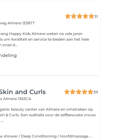
31
mweg
Almere 1338TT
vang Happy Kids Almere weten na vele jaren
is om kwaliteit en service te bieden aan het hele
 onze d...
ndeling
kin and Curls
39
ts
Almere 1363CA
rganic beauty center van Almere en omstreken op
a voor de zelfbewuste vrouw
...
Wassen / Rainbow shower / Deep Conditioning / Hoofdmassage + Edelstenen