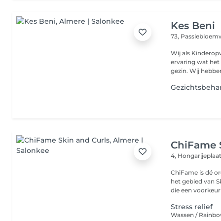
Kes Beni
73, Passiebloe
Wij als Kinderop
ervaring wat het 
gezin. Wij hebben
Gezichtsbeha
ChiFame S
4, Hongarijeplaa
ChiFame is dé o
het gebied van Skin & Curls. Een walhall
die een voorkeur 
Stress relief