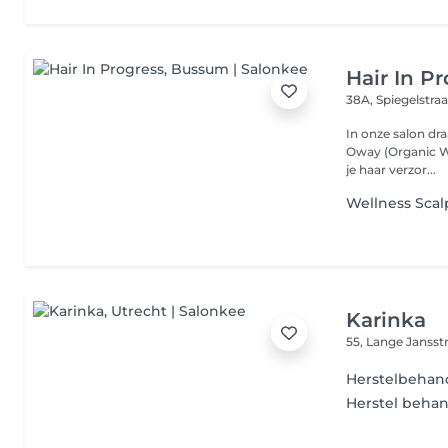
Hair In P
38A, Spiegelstra
In onze salon draait 
Oway (Organic Wa
je haar verzor...
Wellness Sca
Karinka
55, Lange Jansst
Herstelbehan
Herstel behan