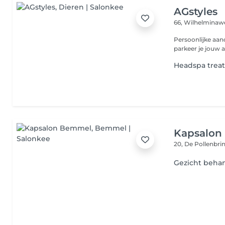
AGstyles
66, Wilhelmina
Persoonlijke aand
parkeer je jouw a
Headspa treat
Kapsalon
20, De Pollenbri
Gezicht behan