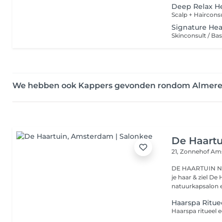
Deep Relax H
Signature He
We hebben ook Kappers gevonden rondom Almer
De Haart
21, Zonnehof
Ams
DE HAARTUIN NATUUR
je haar & ziel De Haartuin is een unieke combinatie van
natuurkapsalon e
Haarspa Ritue