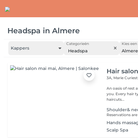
Headspa
in
Almere
Categorieën
Kies een 
Kappers
Headspa
Almere
Hair salo
3A, Marie Curies
An oasis of rest 
you. Every hair type or haircut is welcome. I am specialized in Asian
haircuts...
Shoulder& ne
Reservations are 
Hands massa
Scalp Spa