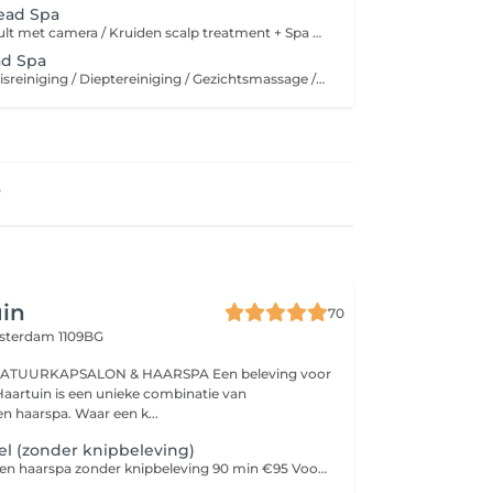
ead Spa
Scalp + Hairconsult met camera / Kruiden scalp treatment + Spa Mist / Wassen / Rainbow shower / Deep conditioning / Hoofd, Schouder + Nek massage + Edelstenen
ad Spa
Skinconsult / Basisreiniging / Dieptereiniging / Gezichtsmassage / Dag of nachtverzorging Scalp + Hairconsult met camera / Kruiden scalp treatment + Spa Mist / Wassen / Rainbow shower / Deep conditioning / Hoofd, Schouder + Nek massage + Edelstenen
e
uin
70
terdam 1109BG
KAPSALON & HAARSPA Een beleving voor
n haarspa. Waar een k...
el (zonder knipbeleving)
Haarspa ritueel een haarspa zonder knipbeleving 90 min €95 Voor wie puur komt voor ontspanning, natuurlijke verzorging van haar & hoofdhuid, zonder knipbeleving. Een liefdevol moment voor jezelf, gericht op ontspanning, verzorging en het tot rust brengen van je hoofd en lichaam. Deze haarspa beleving begint met aromatherapie en een rustige opening met drukpunten, een heerlijk ontspannen warme kruidenolie massage, kleidetoxscrub, stoombehandeling, waterstraalmassage en uitgebreide massages van het hoofd, nek, schouders en decolleté ontstaat er meer ruimte, zachtheid en ontspanning. Afgerond met een natuurlijke styling en een rustig theemoment. Voor wie: -Even uit de drukte wil stappen, ontspanning zoekt. - Behoefte heeft aan verzorging en aanraking. - Haar en hoofdhuid intensiever wil verzorgen. - Een ontspannen haarspa wilt zonder knipbeleving. - Deze beleving geschikt is als cadeaubon.