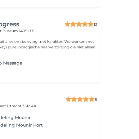
rogress
13
at
Bussum 1405 HX
alles om beleving met karakter. We werken met
y) pure, biologische haarverzorging die niet alleen
lp Massage
8
raat
Utrecht 3512 AX
deling Mounir
deling Mounir Kort