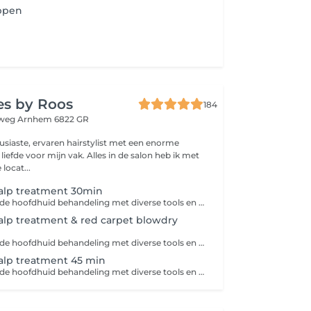
ppen
ies by Roos
184
eweg
Arnhem 6822 GR
usiaste, ervaren hairstylist met een enorme
iefde voor mijn vak. Alles in de salon heb ik met
ekozen. De locat...
alp treatment 30min
Een diepreinigende hoofdhuid behandeling met diverse tools en bij behorende treatment Houd er rekening mee dat het haar alleen droog geföhnd wordt en niet in model geföhnd.
alp treatment & red carpet blowdry
Een diepreinigende hoofdhuid behandeling met diverse tools en bij behorend treatment en redcapet blowdry
alp treatment 45 min
Een diepreinigende hoofdhuid behandeling met diverse tools en bij behorende treatment Houd er rekening mee dat het haar alleen droog geföhnd wordt en niet in model geföhnd