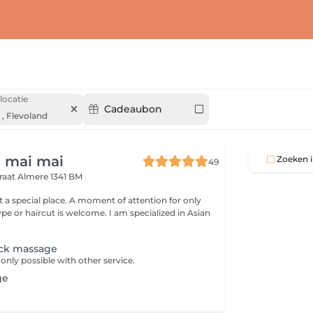
locatie
Cadeaubon
,
Flevoland
n mai mai
Zoeken i
49
traat
Almere 1341 BM
at a special place. A moment of attention for only
ck massage
only possible with other service.
ge