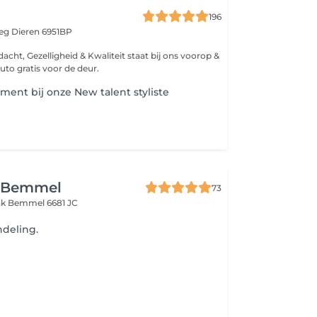
196
weg
Dieren 6951BP
acht, Gezelligheid & Kwaliteit staat bij ons voorop &
uto gratis voor de deur.
ment bij onze New talent styliste
 Bemmel
73
nk
Bemmel 6681 JC
deling.