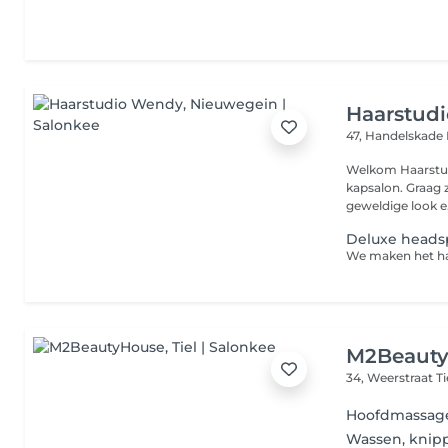
Haarstud
47, Handelskade
Welkom Haarstudio Wendy is een mooie sfeervolle dames- en heren
kapsalon. Graag zorgen wij ervoor dat je de salon verlaat met een
geweldige look e.
Deluxe heads
M2Beaut
34, Weerstraat
T
Hoofdmassag
Wassen, knip