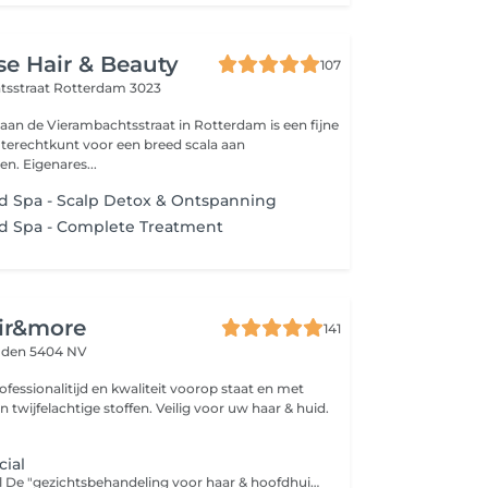
e Hair & Beauty
107
tsstraat
Rotterdam 3023
aan de Vierambachtsstraat in Rotterdam is een fijne
 terechtkunt voor een breed scala aan
n. Eigenares...
d Spa - Scalp Detox & Ontspanning
d Spa - Complete Treatment
ir&more
141
den 5404 NV
fessionalitijd en kwaliteit voorop staat en met
n twijfelachtige stoffen. Veilig voor uw haar & huid.
cial
Hair & scalp facial De "gezichtsbehandeling voor haar & hoofdhuid" Net als een traditionele gezichtsbehandeling omvat deze service een grondige reiniging, exfoliatie en hydratatie van de hoofdhuid om overtollige oliën, dode huidcellen en productopbouw te verwijderen. Samen met een rustgevende massage om de bloedcirculatie te verbeteren voor een optimale productopname en ontspanning. De voordelen van een High-End hair & scalp behandeling; Een luxe hoofdhuid behandeling is niet alleen over verwennerij. Het is een slimme zet voor de gezondheid van je haar en hoofdhuid. Deze verouderd namelijk 6x sneller dan de huid van je gezicht. Regelmatige behandelingen kunnen een merkbaar verschil maken, vooral als u te maken heeft met opbouw van polution, droogheid, overmatig talgproductie, Psoriasis, roos, overgevoeligheid, haarpijn Eczeem en andere hoofdhuidproblemen. Reserveer hier je ontspanningsmoment voor een betere haargroei & gezonde hoofdhuid. Inclusief het drogen van het haar. Uw haar volledig in model laten föhnen? Kies naast deze behandeling de optie stylen en kies voor föhnen en de lengte van uw haar.