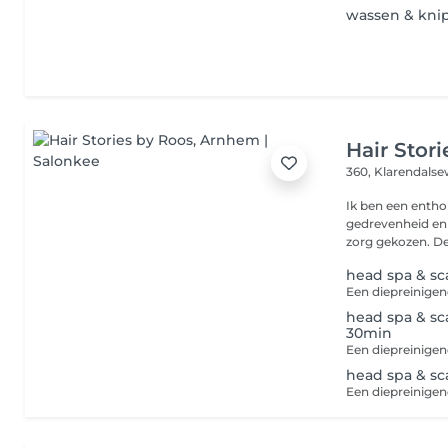
wassen & kni
Hair Stor
360, Klarendals
Ik ben een entho
gedrevenheid en l
zorg g
head spa & sc
head spa & sc
30min
head spa & sc