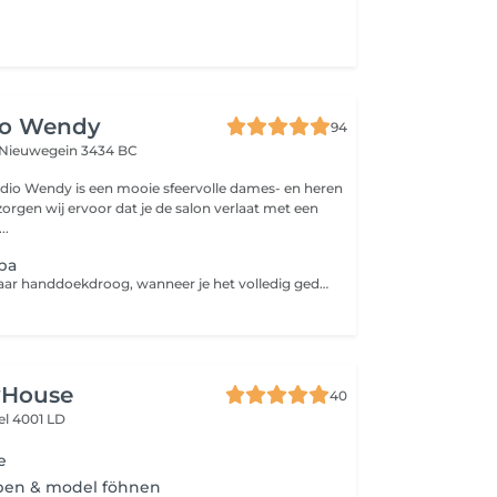
io Wendy
94
Nieuwegein 3434 BC
..
pa
We maken het haar handdoekdroog, wanneer je het volledig gedroogd of gefohnd wilt hebben boek dit er dan bij
yHouse
40
iel 4001 LD
e
pen & model föhnen