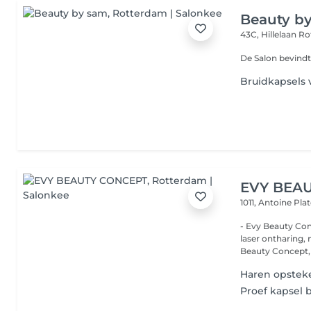
Beauty b
43C, Hillelaan
Ro
De Salon bevindt
Bruidkapsels 
EVY BEA
1011, Antoine Pl
- Evy Beauty Concept Luxe kapper, schoonheidssal
laser ontharing, make
Beauty Concept, 
Haren opsteke
Proef kapsel b