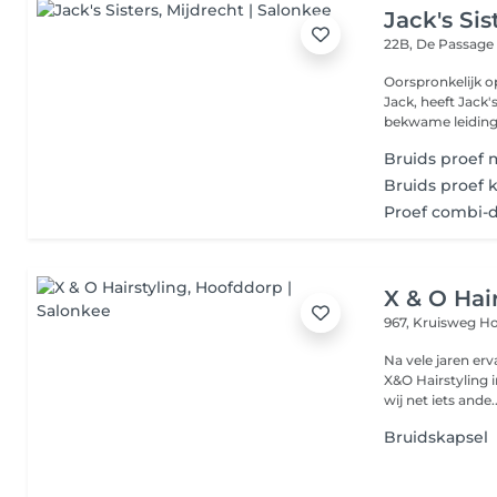
Jack's Sis
22B, De Passag
Oorspronkelijk o
Jack, heeft Jack
bekwame leiding 
Bruids proef
Bruids proef 
Proef combi-d
X & O Hai
967, Kruisweg
Ho
Na vele jaren er
X&O Hairstyling 
wij net iets ande..
Bruidskapsel