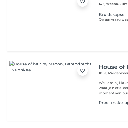
142, Weena-Zui
Bruidskapsel
Op aanvraag was
House of 
105a, Middenba
Welkom bij House of Hair by M
waar je niet all
moment van pure
Proef make-up