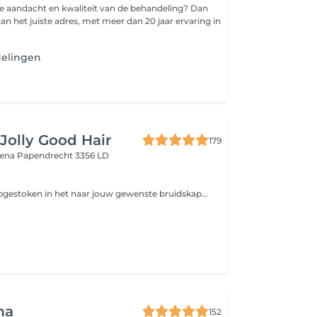
ijke aandacht en kwaliteit van de behandeling? Dan
 aan het juiste adres, met meer dan 20 jaar ervaring in
elingen
Jolly Good Hair
179
tena
Papendrecht 3356 LD
Het haar word opgestoken in het naar jouw gewenste bruidskapsel dit is incl wassen /drogen /krullen /versteviging/lak. exclusief speldjes
ma
152