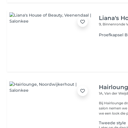
Liana's H
9, Binnenronde
Proefkapsel B
Hairloun
1A, Van der Weij
Bij Hairlounge dr
salon nemen we d
we een look die p
Tweede style
Later op de dag