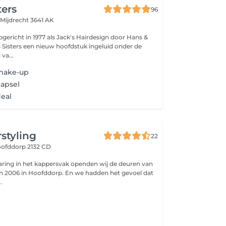
ters
96
e
Mijdrecht 3641 AK
pgericht in 1977 als Jack's Hairdesign door Hans &
's Sisters een nieuw hoofdstuk ingeluid onder de
va...
 make-up
kapsel
eal
rstyling
22
ofddorp 2132 CD
varing in het kappersvak openden wij de deuren van
in 2006 in Hoofddorp. En we hadden het gevoel dat
.