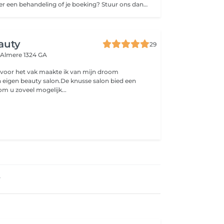
Heb je vragen over een behandeling of je boeking? Stuur ons dan even een WhatsApp-bericht. Zo kunnen we je snel en persoonlijk helpen.
auty
29
d
Almere 1324 GA
 voor het vak maakte ik van mijn droom
n eigen beauty salon.De knusse salon bied een
 u zoveel mogelijk...
e