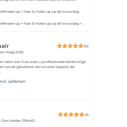
roefmake-up + haar & make-up op de trouwdag
Proefkapsel & proefmake-up + haar & make-up op de trouwdag + 1 bruidsgast
hair
152
en Haag 2492
 een salon aan huis waar u professioneel advies krijgt
n wordt geluisterd. een ervaren kapster die
.
incl. oefenen
45
at
Den Helder 1784HD