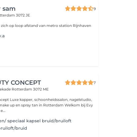
y sam
9
tterdam 3072 JE
 zich op loop afstand van metro station Rijnhaven
v.a
UTY CONCEPT
7
atekade
Rotterdam 3072 ME
on, nagelstudio,
 up en spray tan in Rotterdam Welkom bij Evy
e...
n/ speciaal kapsel bruid/bruiloft
ruiloft/bruid