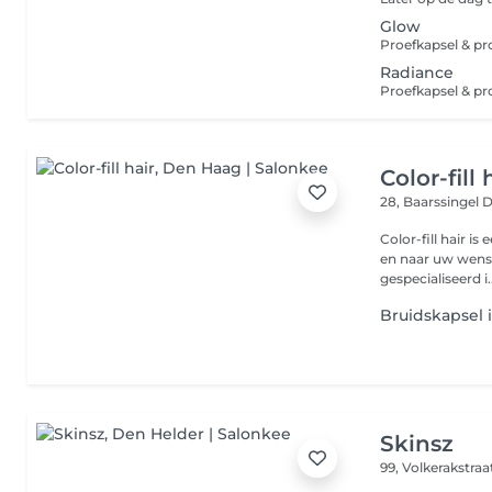
Glow
Proefkapsel & p
Radiance
Color-fill 
28, Baarssingel
D
Color-fill hair is
en naar uw wense
gespecialiseerd i..
Bruidskapsel 
Skinsz
99, Volkerakstra