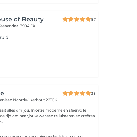
ouse of Beauty
87
Veenendaal 3904 EK
ruid
ge
38
denlaan
Noordwijkerhout 2211JK
aait alles om jou. In onze moderne en sfeervolle
e tijd om naar jouw wensen te luisteren en creëren
...
 terug komen om een nieuwe look te creeeren