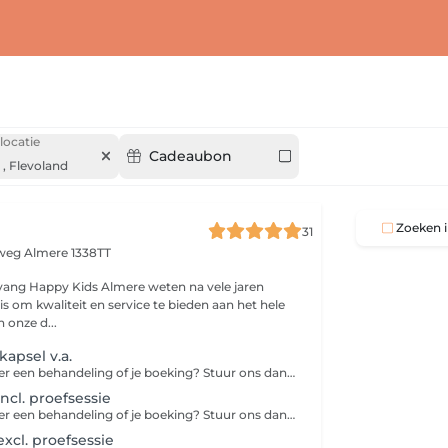
locatie
Cadeaubon
,
Flevoland
Zoeken i
31
mweg
Almere 1338TT
vang Happy Kids Almere weten na vele jaren
is om kwaliteit en service te bieden aan het hele
 onze d...
apsel v.a.
Heb je vragen over een behandeling of je boeking? Stuur ons dan even een WhatsApp-bericht. Zo kunnen we je snel en persoonlijk helpen.
ncl. proefsessie
Heb je vragen over een behandeling of je boeking? Stuur ons dan even een WhatsApp-bericht. Zo kunnen we je snel en persoonlijk helpen.
xcl. proefsessie