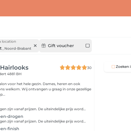
 location
Gift voucher
t
,
Noord-Brabant
Hairlooks
Zoeken i
30
ert 4881 BH
salon voor het hele gezin. Dames, heren en ook
j ons welkom. Wij ontvangen u graag in onze gezellige
p...
Onze behandelingen zijn vanaf prijzen. De uiteindelijke prijs wordt afgestemd op jouw persoonlijke situatie.
pen-drogen
Onze behandelingen zijn vanaf prijzen. De uiteindelijke prijs wordt in overleg afgestemd op jouw persoonlijke situatie.
en-finish