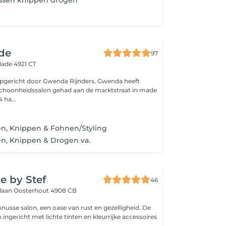
assen knippen drogen
de
97
ade 4921 CT
richt door Gwenda Rijnders. Gwenda heeft
schoonheidssalon gehad aan de marktstraat in made
 ha...
n, Knippen & Fohnen/Styling
n, Knippen & Drogen va.
e by Stef
46
slaan
Oosterhout 4908 CB
 van rust en gezelligheid. De
ingericht met lichte tinten en kleurrijke accessoires