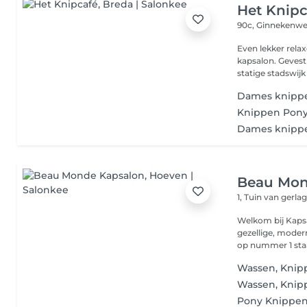
Het Knipc
90c, Ginnekenw
Even lekker relaxen bij de kappe
kapsalon. Gevest
statige stadswijk .
Dames knipp
Knippen Pon
Dames knipp
Beau Mon
1, Tuin van gerla
Welkom bij Kapsalon Beau Mo
gezellige, moder
Wassen, Knip
Wassen, Knip
Pony Knippe