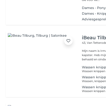
Dames - Pony 
Dames - Knip
Adviesgesprek
iBeau Til
43, Van Tetterod
Mijn naam is Irm
kapster. Heb mijn allround kappersdiploma in augustus 2003
behaald en sindsd
Wassen knip
Wassen knippen
Wassen knip
Wassen, knippen
Wassen knipp
Wassen knippen 