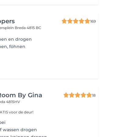
ppers
169
ersplein
Breda 4815 BC
pen en drogen
pen, föhnen
 Room By Gina
18
eda 4815HV
ATIS voor de deur!
oei
lf wassen drogen