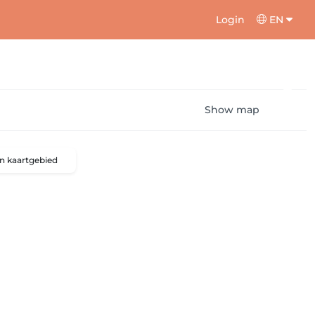
Login
EN
Show map
n kaartgebied