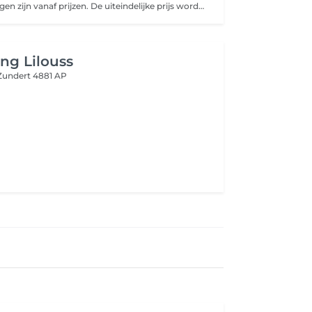
Onze behandelingen zijn vanaf prijzen. De uiteindelijke prijs wordt afgestemd op jouw persoonlijke situatie.
ing Lilouss
Zundert 4881 AP