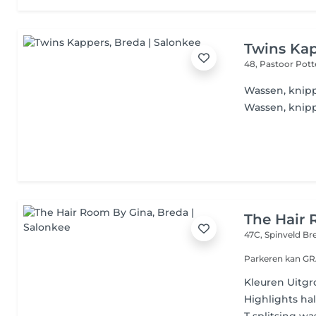
Twins Ka
48, Pastoor Pott
Wassen, knip
Wassen, knip
The Hair
47C, Spinveld
Br
Parkeren kan GR
Kleuren Uitgr
Highlights ha