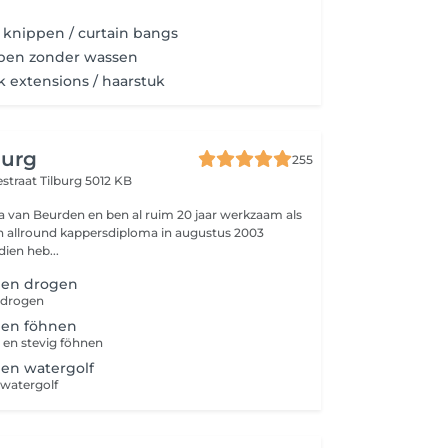
knippen / curtain bangs
pen zonder wassen
 extensions / haarstuk
burg
255
estraat
Tilburg 5012 KB
a van Beurden en ben al ruim 20 jaar werkzaam als
ien heb...
pen drogen
 drogen
pen föhnen
 en stevig föhnen
en watergolf
watergolf