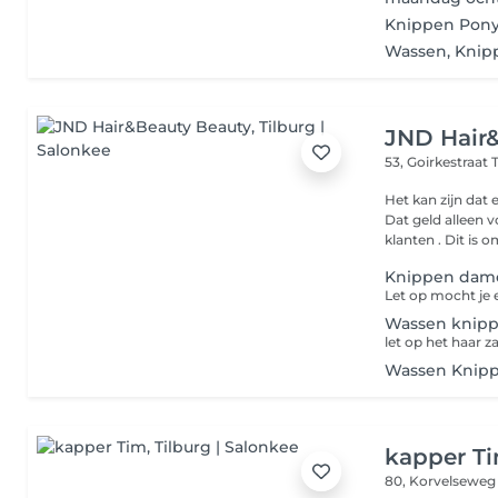
Knippen Pon
Wassen, Knip
JND Hair
53, Goirkestraat
Het kan zijn dat
Dat geld alleen 
klanten . Dit is
Knippen dame
Wassen knip
let op het haar 
Wassen Knip
kapper T
80, Korvelsewe