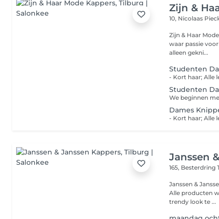
Zijn & Ha
10, Nicolaas Piec
Zijn & Haar Mode
waar passie voor h
alleen gekni...
Studenten D
Studenten D
Dames Knipp
Janssen 
165, Besterdring
Janssen & Jansse
Alle producten w
trendy look te ...
maandag ocht