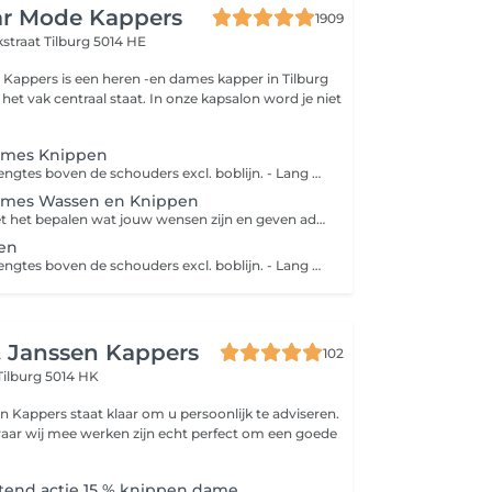
ar Mode Kappers
1909
kstraat
Tilburg 5014 HE
 Kappers is een heren -en dames kapper in Tilburg
et vak centraal staat. In onze kapsalon word je niet
ames Knippen
- Kort haar; Alle lengtes boven de schouders excl. boblijn. - Lang haar; Alle lengtes vanaf boblijn en langer.
ames Wassen en Knippen
We beginnen met het bepalen wat jouw wensen zijn en geven advies. Daarna worden de haren gewassen met een shampoo voor jouw type haar. Je haren worden geknipt volgens het advies, daarna geblowd en afgewerkt met een finishing product. - Kort haar; Alle lengtes boven de schouders excl. boblijn. - Lang haar; Alle lengtes vanaf boblijn en langer.
en
- Kort haar; Alle lengtes boven de schouders excl. boblijn. - Lang haar; Alle lengtes vanaf boblijn en langer.
& Janssen Kappers
102
Tilburg 5014 HK
n Kappers staat klaar om u persoonlijk te adviseren.
aar wij mee werken zijn echt perfect om een goede
end actie 15 % knippen dame