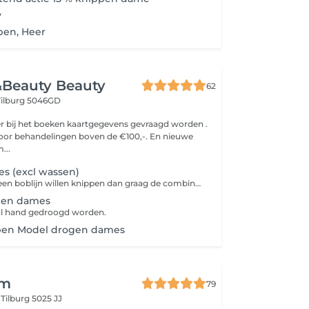
y
pen, Heer
&Beauty Beauty
62
Tilburg 5046GD
 er bij het boeken kaartgegevens gevraagd worden .
voor behandelingen boven de €100,-. En nieuwe
 om...
s (excl wassen)
Let op mocht je een boblijn willen knippen dan graag de combinatie behandeling: wassen/Knippen/Model drogen selecteren. Indien alleen een knipbeurt geselecteerd en bij aankomt bij de salon zit er product in het haar dan zal er een wasbeurt in rekening gebracht worden.
pen dames
zal hand gedroogd worden.
pen Model drogen dames
im
79
g
Tilburg 5025 JJ