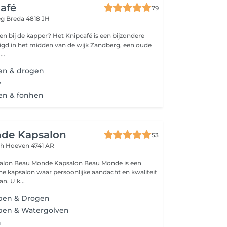
afé
79
eg
Breda 4818 JH
r? Het Knipcafé is een bijzondere
igd in het midden van de wijk Zandberg, een oude
..
en & drogen
y
en & fönhen
de Kapsalon
53
gh
Hoeven 4741 AR
nde Kapsalon Beau Monde is een
ne kapsalon waar persoonlijke aandacht en kwaliteit
op nummer 1 staan. U k...
pen & Drogen
pen & Watergolven
n