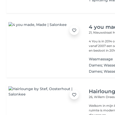
T splitsing w
4 you ma
21, Nieuwstraat
M
4 You is in 2014 opge
vanaf 2007 een 
en besloot in 2014
Wasmassage
Dames; Wasse
Dames; Wasse
Hairloung
26, Willem Dree
Welkom in mijn knusse salon, een oase
ruimte is modern 
die voor ee...