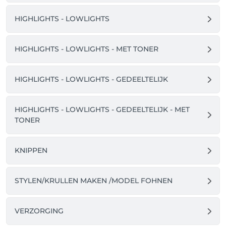
Salonkee in the Apple of PlayStore en kan je 
inloggen met je bestaande account om je afspraken 
HIGHLIGHTS - LOWLIGHTS
te bekijken & te beheren.

HIGHLIGHTS - LOWLIGHTS - MET TONER
HIGHLIGHTS - LOWLIGHTS - GEDEELTELIJK
HIGHLIGHTS - LOWLIGHTS - GEDEELTELIJK - MET
TONER
KNIPPEN
STYLEN/KRULLEN MAKEN /MODEL FOHNEN
VERZORGING