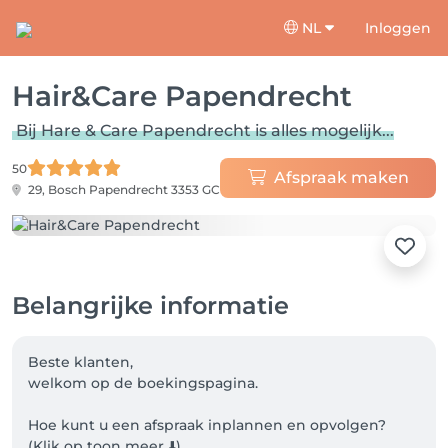
NL
Inloggen
Hair&Care Papendrecht
Bij Hare & Care Papendrecht is alles mogelijk...
50
Afspraak maken
29, Bosch
Papendrecht 3353 GC
Belangrijke informatie
Beste klanten, 

welkom op de boekingspagina.

Hoe kunt u een afspraak inplannen en opvolgen? 

(Klik op toon meer ⬇️)
