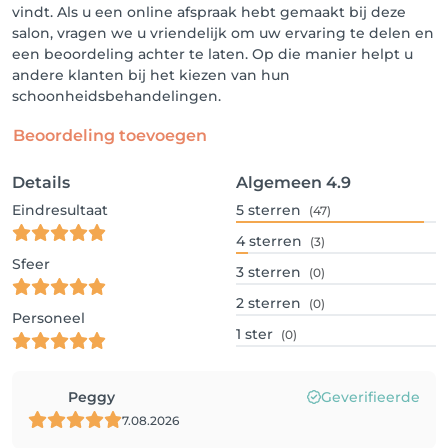
vindt. Als u een online afspraak hebt gemaakt bij deze
salon, vragen we u vriendelijk om uw ervaring te delen en
een beoordeling achter te laten. Op die manier helpt u
andere klanten bij het kiezen van hun
schoonheidsbehandelingen.
Beoordeling toevoegen
Details
Algemeen
4.9
Eindresultaat
5
sterren
(47)
4
sterren
(3)
Sfeer
3
sterren
(0)
2
sterren
(0)
Personeel
1
ster
(0)
Peggy
Geverifieerde
7.08.2026