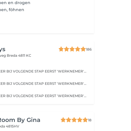
pen en drogen
pen, föhnen
ys
186
eweg
Breda 4811 KC
LET OP! SELECTEER BIJ VOLGENDE STAP EERST 'WERKNEMER' VOOR SPECIFIEKE KAPPER!
LET OP! SELECTEER BIJ VOLGENDE STAP EERST 'WERKNEMER' VOOR SPECIFIEKE KAPPER!
LET OP! SELECTEER BIJ VOLGENDE STAP EERST 'WERKNEMER' VOOR SPECIFIEKE KAPPER!
 Room By Gina
18
eda 4815HV