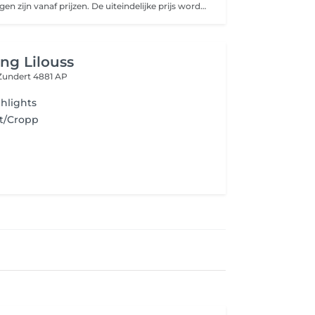
Onze behandelingen zijn vanaf prijzen. De uiteindelijke prijs wordt afgestemd op jouw persoonlijke situatie.
ing Lilouss
Zundert 4881 AP
ghlights
rt/Cropp