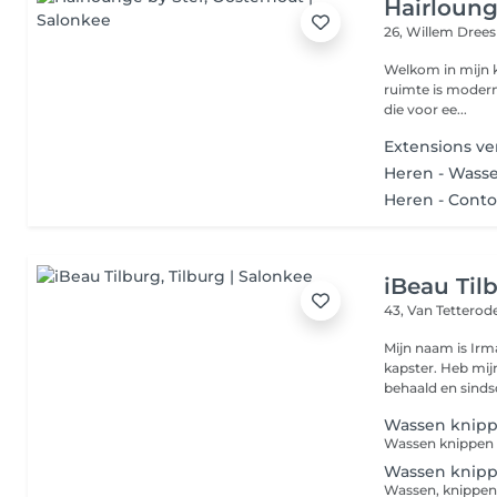
Hairloung
26, Willem Dree
Welkom in mijn knusse salon, een oase
ruimte is modern 
die voor ee...
Extensions ve
Heren - Wass
Heren - Conto
iBeau Til
43, Van Tetterod
Mijn naam is Irm
kapster. Heb mijn allround kappersdiploma in augustus 2003
behaald en sindsd
Wassen knip
Wassen knippen
Wassen knip
Wassen, knippen