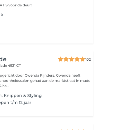
ATIS voor de deur!
ek
de
102
ade 4921 CT
richt door Gwenda Rijnders. Gwenda heeft
schoonheidssalon gehad aan de marktstraat in made
 ha...
, Knippen & Styling
pen t/m 12 jaar