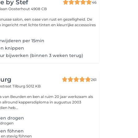
e by Stef
46
slaan
Oosterhout 4908 CB
 van rust en gezelligheid. De
ingericht met lichte tinten en kleurrijke accessoires
rwijderen per 15min
en knippen
ur bijwerken (binnen 3 weken terug)
burg
261
estraat
Tilburg 5012 KB
a van Beurden en ben al ruim 20 jaar werkzaam als
ien heb...
pen drogen
 drogen
pen föhnen
 en stevig föhnen