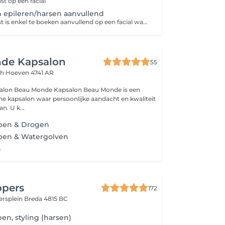
st op een facial
epileren/harsen aanvullend
Let op deze dienst is enkel te boeken aanvullend op een facial waar de dienst niet bij inbegrepen is.
de Kapsalon
55
gh
Hoeven 4741 AR
nde Kapsalon Beau Monde is een
ne kapsalon waar persoonlijke aandacht en kwaliteit
op nummer 1 staan. U k...
pen & Drogen
pen & Watergolven
n
ppers
172
ersplein
Breda 4815 BC
en, styling (harsen)