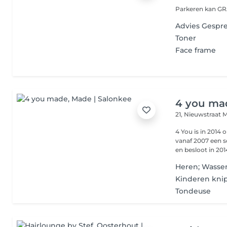
Parkeren kan GR
Advies Gespr
Toner
Face frame
4 you ma
21, Nieuwstraat
M
4 You is in 2014 opge
vanaf 2007 een 
en besloot in 2014
Heren; Wassen
Kinderen knip
Tondeuse