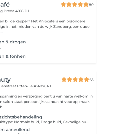
afé
80
eg
Breda 4818 JH
r? Het Knipcafé is een bijzondere
igd in het midden van de wijk Zandberg, een oude
..
en & drogen
y
en & fönhen
auty
65
olenstraat
Etten-Leur 4876AJ
spanning en verzorging bent u van harte welkom in
ijn salon staat persoonlijke aandacht voorop, maak
...
ezichtsbehandeling
NEO-MARINE Huidtype: Normale huid, Droge huid, Gevoelige huid, Gecombineerde huid Huidprobleem: Doffe huid en doffe huid, Gevoelige huid en couperose-gevoelige huid, Droogheid en uitdroging, Fijne lijntjes en rimpels, Verstevigend De Neo-Marine behandeling gebaseerd op de krachtige schatten en waardevolle werkstoffen uit de zee om de huid jeugdiger en jonger te maken. Zeewierextracten, mariene polysacchariden en mariene fytosqualaan combineren hun krachtige werking om vocht uit de vochtige omgevingslucht te halen en geleidelijk aan de huid af te geven. Een innovatieve en efficiënte anti-agingmethode voor hydratatie en vernieuwing van de huid. Een cabineconcept op basis van zeewierextracten, mariene polysacchariden en mariene fyto-squalaan. Het absorbeert vocht uit de lucht en geeft het geleidelijk af aan de huid, terwijl het de zichtbaarheid van fijne lijntjes en rimpels minimaliseert.Een professioneel antirimpelserum , op basis van zeewierextracten en glycoproteïnen, absorbeert vocht uit de vochtige omgevingslucht en geeft dit geleidelijk af aan de huid. De teint ziet er zachter en goed gehydrateerd uit, fijne lijntjes en rimpels zijn gladgestreken en de stevigheid en elasticiteit worden hersteld. Directe en langdurige hydratatie. De huid wordt gladder en voelt comfortabeler aan. Vermindert lijntjes en rimpels. Incl schouder nek massage
en aanvullend