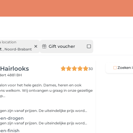
 location
Gift voucher
t
,
Noord-Brabant
Hairlooks
Zoeken i
30
ert 4881 BH
salon voor het hele gezin. Dames, heren en ook
j ons welkom. Wij ontvangen u graag in onze gezellige
p...
Onze behandelingen zijn vanaf prijzen. De uiteindelijke prijs wordt afgestemd op jouw persoonlijke situatie.
pen-drogen
Onze behandelingen zijn vanaf prijzen. De uiteindelijke prijs wordt in overleg afgestemd op jouw persoonlijke situatie.
en-finish