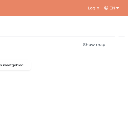
Login
EN
Show map
n kaartgebied