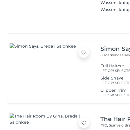
Wassen, knip
Wassen, knip
Simon Sa
6, Markendaals
Full Haircut
Side Shave
Clipper Trim
The Hair
47C, Spinveld
Br