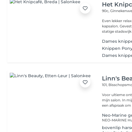
Het Knipc
90c, Ginnekenw
Even lekker relaxen bij de kappe
kapsalon. Gevest
statige stadswijk .
Dames knipp
Knippen Pon
Dames knipp
Linn's Be
101, Bisschopsm
Voor ultieme ont
mijn salon. In m
een afspraak om h
Neo-Marine g
bovenlip hars