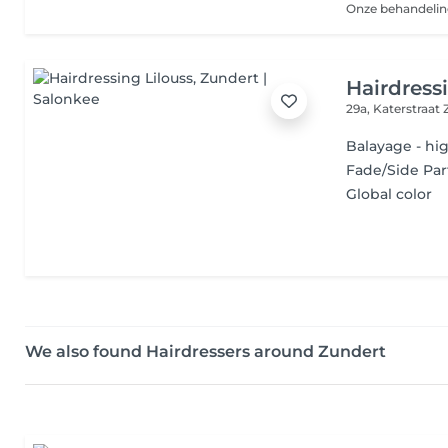
Hairdress
29a, Katerstraat
Balayage - hi
Fade/Side Pa
Global color
We also found Hairdressers around Zundert