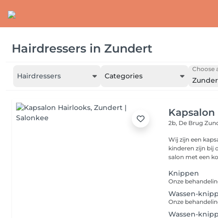
Hairdressers
in
Zundert
Choose a
Hairdressers
Categories
Zunder
Kapsalon 
2b, De Brug
Zund
Wij zijn een kap
kinderen zijn bi
salon met een ko
Knippen
Wassen-knip
Wassen-knipp