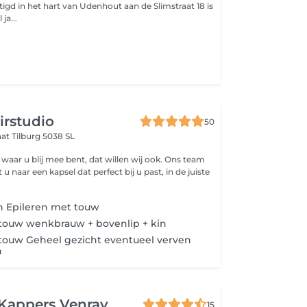
ja...
irstudio
50
aat
Tilburg 5038 SL
 waar u blij mee bent, dat willen wij ook. Ons team
 naar een kapsel dat perfect bij u past, in de juiste
 Epileren met touw
 touw wenkbrauw + bovenlip + kin
touw Geheel gezicht eventueel verven
n
 Kappers Venray
15