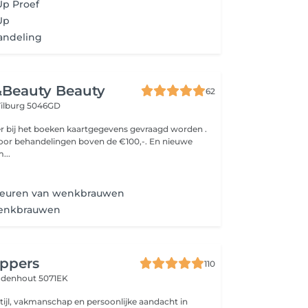
Up Proef
Up
andeling
&Beauty Beauty
62
Tilburg 5046GD
 er bij het boeken kaartgegevens gevraagd worden .
voor behandelingen boven de €100,-. En nieuwe
 om...
kleuren van wenkbrauwen
wenkbrauwen
ppers
110
denhout 5071EK