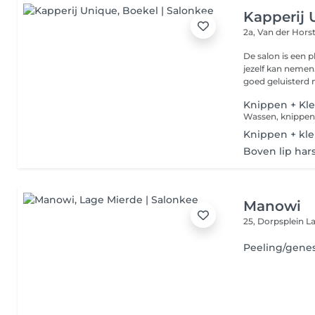
Kapperij 
2a, Van der Hors
De salon is een 
jezelf kan nemen
goed geluisterd n
Knippen + Kle
Knippen + kl
Boven lip har
Manowi
25, Dorpsplein
L
Peeling/gene