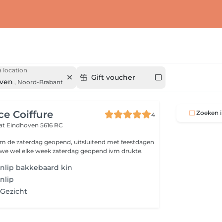
 location
Gift voucher
ven
,
Noord-Brabant
e Coiffure
Zoeken i
4
aat
Eindhoven 5616 RC
jn om de zaterdag geopend, uitsluitend met feestdagen
n we wel elke week zaterdag geopend ivm drukte.
nlip bakkebaard kin
nlip
 Gezicht