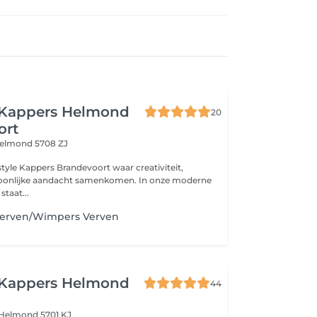
e Kappers Helmond
20
ort
elmond 5708 ZJ
appers Brandevoort waar creativiteit,
ijke aandacht samenkomen. In onze moderne
 staat...
erven/Wimpers Verven
e Kappers Helmond
44
Helmond 5701 KJ