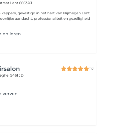
straat
Lent 6663RJ
kappers, gevestigd in het hart van Nijmegen Lent.
soonlijke aandacht, professionaliteit en gezelligheid
 epileren
irsalon
117
eghel 5461 JD
 verven