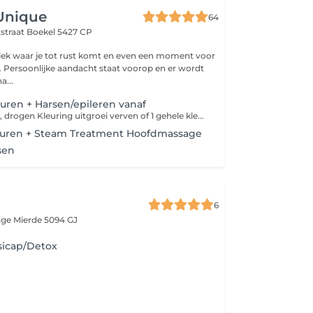
Unique
64
tstraat
Boekel 5427 CP
plek waar je tot rust komt en even een moment voor
. Persoonlijke aandacht staat voorop en er wordt
a...
uren + Harsen/epileren vanaf
Wassen, knippen, drogen Kleuring uitgroei verven of 1 gehele kleuring Wenkbrauwen harsen
euren + Steam Treatment Hoofdmassage
sen
6
age Mierde 5094 GJ
sicap/Detox