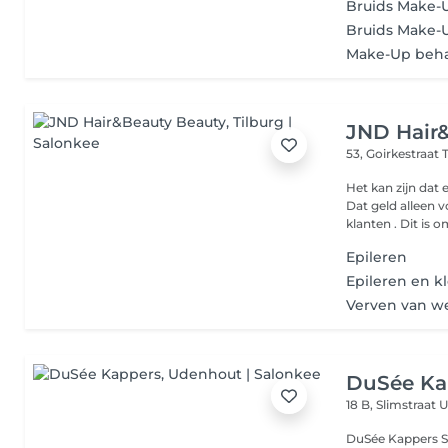
Bruids Make-
Bruids Make-
Make-Up beh
JND Hair
53, Goirkestraat
Het kan zijn dat
Dat geld alleen 
klanten . Dit is
Epileren
Epileren en 
Verven van 
DuSée Ka
18 B, Slimstraat
U
DuSée Kappers Stijl, vakmanschap en persoonlijke aandacht in