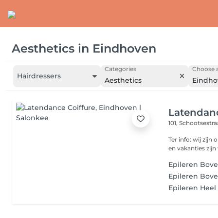
Aesthetics
in
Eindhoven
Categories
Choose a
Hairdressers
Aesthetics
Eindho
Latendanc
101, Schootsestr
Ter info: wij zi
en vakanties zij
Epileren Bove
Epileren Bove
Epileren Heel