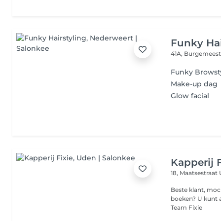
Funky Hai
41A, Burgemeest
Funky Browsty
Make-up dag
Glow facial
Kapperij F
18, Maatsestraat
Beste klant, mo
boeken? U kunt al
Team Fixie