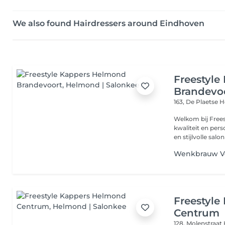
We also found Hairdressers around Eindhoven
Freestyl
Brandevo
163, De Plaetse
H
Welkom bij Freestyle K
kwaliteit en persoonl
en stijlvolle salon
Wenkbrauw V
Freestyl
Centrum
128, Molenstraat