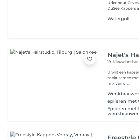
Udenhout Gevestigd in het hart van Udenhout aan de Slimstraat 18 is
DuSée Kappers al 
Watergolf
Najet's Ha
19, Nieuwlandstr
U wilt een kapsel
zoekt samen met u
mix van cr...
Wenkbrauwen
epileren met
Epileren met 
wenkbrauwe
Freestyle