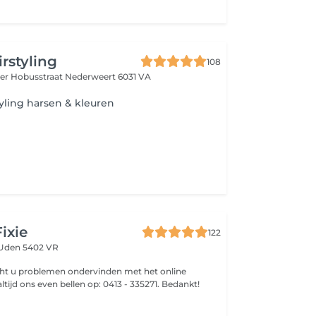
rstyling
108
er Hobusstraat
Nederweert 6031 VA
ling harsen & kleuren
ixie
122
Uden 5402 VR
cht u problemen ondervinden met het online
tijd ons even bellen op: 0413 - 335271. Bedankt!