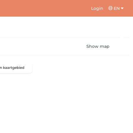
Login
EN
Show map
n kaartgebied