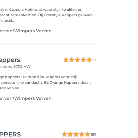
ers Helmond waar stijl, kwaliteit en
omen. Bij Freestyle Kappers geloven
kapsel...
erven/Wimpers Verven
appers
22
lmond 5702 HW
s Helmond jouw adres voor stijl,
e aandacht. Bij Orange Kappers draait
ren van ee...
erven/Wimpers Verven
PPERS
182