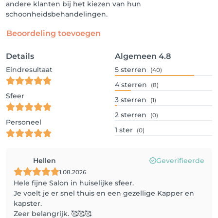
andere klanten bij het kiezen van hun
schoonheidsbehandelingen.
Beoordeling toevoegen
Details
Algemeen
4.8
Eindresultaat
5
sterren
(40)
4
sterren
(8)
Sfeer
3
sterren
(1)
2
sterren
(0)
Personeel
1
ster
(0)
Hellen
Geverifieerde
1.08.2026
Hele fijne Salon in huiselijke sfeer.
Je voelt je er snel thuis en een gezellige Kapper en
kapster.
Zeer belangrijk. 🥰🥰🥰