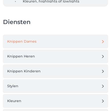
	•	Kleuren, highlights of lowlights

	•	Föhnen en afwerking

De ervaren kappers luisteren goed naar jouw 
wensen, geven professioneel advies en zorgen dat je 
Diensten
met een frisse look en een glimlach de deur uitgaat.  

Veel klanten waarderen de salon om de goede 
service, kwaliteit en prettige sfeer.
Knippen Dames
Knippen Heren
Knippen Kinderen
Stylen
Kleuren