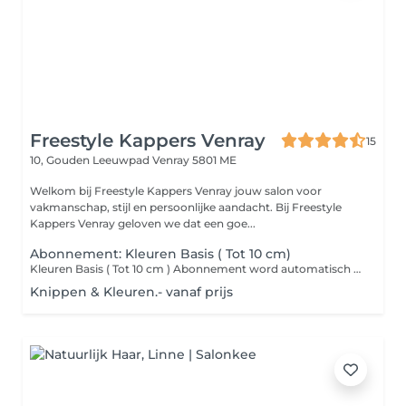
Freestyle Kappers Venray
15
10, Gouden Leeuwpad
Venray 5801 ME
Welkom bij Freestyle Kappers Venray jouw salon voor
vakmanschap, stijl en persoonlijke aandacht. Bij Freestyle
Kappers Venray geloven we dat een goe...
Abonnement: Kleuren Basis ( Tot 10 cm)
Kleuren Basis ( Tot 10 cm ) Abonnement word automatisch 1x per maand afgeschreven: Brons 39,50 ( 1x per maand ) Zilver 44,00 ( 2x per maand ) Inc Wassen en Drogen ( Niet Föhnen ) (Exclusief 3,5% slimknippen)
Knippen & Kleuren.- vanaf prijs