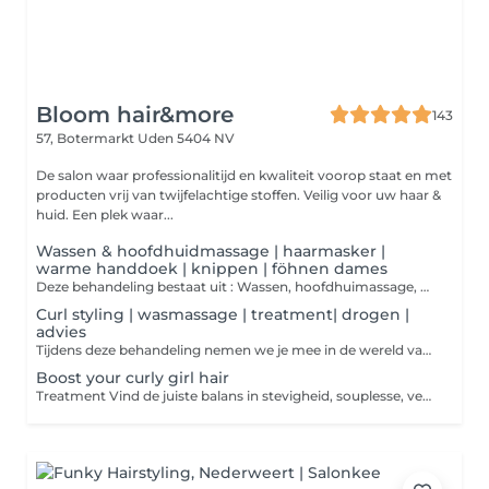
Bloom hair&more
143
57, Botermarkt
Uden 5404 NV
De salon waar professionalitijd en kwaliteit voorop staat en met
producten vrij van twijfelachtige stoffen. Veilig voor uw haar &
huid. Een plek waar...
Wassen & hoofdhuidmassage | haarmasker |
warme handdoek | knippen | föhnen dames
Deze behandeling bestaat uit : Wassen, hoofdhuimassage, haarmasker, model knippen en het in model föhnen van het haar d. m.v borstels en diversen stylingtools. Tijdens deze behandeling wordt er maximaal gebruik gemaakt van stylingproducten zodat het haar een houdbaarheid heeft van 2-7 dagen. Dames exclusive! Altijd als uw haren gewassen worden wordt u getrakteerd op een ontspanningsmoment. Dit d.m.v. een warme handdoek na de wasmassage bij de wasbak.
Curl styling | wasmassage | treatment| drogen |
advies
Tijdens deze behandeling nemen we je mee in de wereld van krullend haar.We leggen je uit hoe je krullend haar het beste kunt verzorgen, opbouwen, herstellen en stylen. Zodat je naar huis kan met een nieuwe routine in stylen van mooi krullend haar.
Boost your curly girl hair
Treatment Vind de juiste balans in stevigheid, souplesse, veerkracht en vochtbalans. Een unieke salonbehandeling voor het haar! We brengen met deze treatment keratine tot diep in het haar waardoor uw haar wordt opgevuld en hersteld. U houdt hierbij uw eigen haarstructuur maar voelt weer als nieuw. De ideale behandeling voor krul haar haar wat meer stevigheid, glans, hydratatie, bundeling en veerkracht nodig heeft. Incl. drogen van het haar. Om uw haar optimaal in conditie te houden adviseren wij deze behandeling 4-6x per jaar te herhalen.