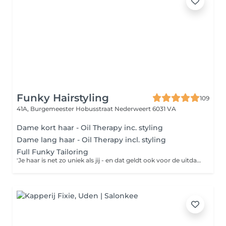
Funky Hairstyling
109
41A, Burgemeester Hobusstraat
Nederweert 6031 VA
Dame kort haar - Oil Therapy inc. styling
Dame lang haar - Oil Therapy incl. styling
Full Funky Tailoring
'Je haar is net zo uniek als jij - en dat geldt ook voor de uitdagingen die je hebt om het gezond en levendig te houden. Daarom hebben we Naturaltech Tailoring gecreëerd - een exclusieve in-salon behandeling die aanpasbaar is aan jouw haar. Het levert niet alleen direct resultaat op, zonder verwerkingstijd, maar is ook goed voor het milieu, net zo goed als voor je haar. Elk van de 24 mogelijke haarinfusies bevat een natuurlijk actief ingrediënt, bestudeerd in de Davines Scientific Garden in Parma en geteeld in Italië volgens de principes van Regeneratieve Biologische Landbouw.' Een diepte verzorgende in-salon behandeling. Als maatwerk voor jouw haar en aangepast op jouw wensen. met dírect resultaat in een handomdraai. Deze 'full' Variant is gecombineerd met de krachten van onze lijn 'Beautiful Things'. deze zal voorafgaand aan de 'Tailoring' behandeling jouw haar herstructurende en alle kalkdeeltjes verwijderen van het haar om deze diepteverzorging nog langer houdbaar te maken. Zo geniet je nog meer van alle voordelen. Tijdens deze behandeling geniet jij van een facial doormiddel onze 'face brushes'. Laat je verrassen.