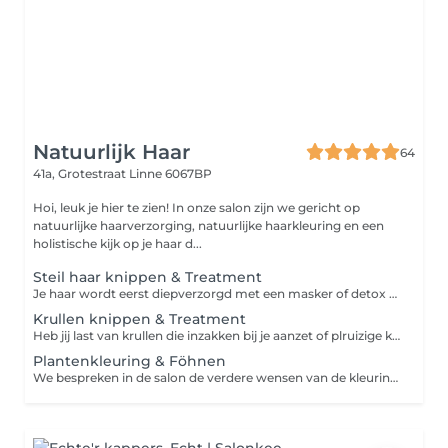
Natuurlijk Haar
64
41a, Grotestraat
Linne 6067BP
Hoi, leuk je hier te zien! In onze salon zijn we gericht op
natuurlijke haarverzorging, natuurlijke haarkleuring en een
holistische kijk op je haar d...
Steil haar knippen & Treatment
Je haar wordt eerst diepverzorgd met een masker of detox aangepast op wat jouw haar nodig heeft. Dit kan een detox behandeling zijn met witte klei voor hoofdhuidproblemen/build up, een verzorgend haarmasker op basis van o.a pure lijnzaadgel en fenegriek of een oliebehandeling. Hierna wordt je haar geknipt en geföhnd.
Krullen knippen & Treatment
Heb jij last van krullen die inzakken bij je aanzet of plruizige krullen? Dan kunnen jouw krullen naast een knipbeurt ook een treatment gebruiken. Je haar wordt eerst droog geknipt dmv Curls cutting techniek. Vervolgens wordt je haar behandeld met een op maat gemaakte treatment die jouw krullen nodig hebben. Dit kan zijn een detox met witte klei om het haar weer zijn volume terug te geven en build up te verwijderen of een kruidenpakking met o.a. pure lijnzaadgel. Hierna wordt je haar geairdryed en geföhnd.
Plantenkleuring & Föhnen
We bespreken in de salon de verdere wensen van de kleuring. Deze bundel bevat een vanaf prijs. Wanneer er meer product nodig is of wanneer er high-/lowlights gezet worden, wordt er een meerpijs berekend. Je haar wordt nadien geföhnd met verzorgings/stylingsproducten.