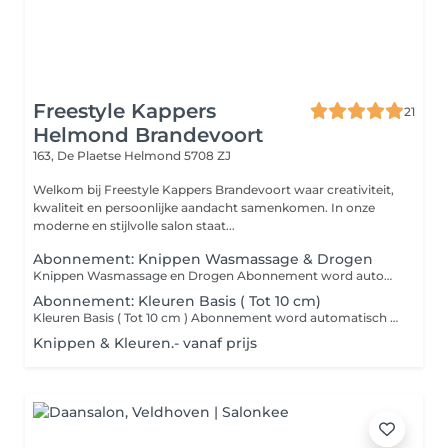
Freestyle Kappers
21
Helmond Brandevoort
163, De Plaetse
Helmond 5708 ZJ
Welkom bij Freestyle Kappers Brandevoort waar creativiteit,
kwaliteit en persoonlijke aandacht samenkomen. In onze
moderne en stijlvolle salon staat...
Abonnement: Knippen Wasmassage & Drogen
Knippen Wasmassage en Drogen Abonnement word automatisch 1x per maand afgeschreven: Brons 34,- ( 1x per maand ) Zilver 39,- ( 2x per maand ) Goud 55,- ( onbeperkt ) (Exclusief 3,5% slimknippen)
Abonnement: Kleuren Basis ( Tot 10 cm)
Kleuren Basis ( Tot 10 cm ) Abonnement word automatisch 1x per maand afgeschreven: Brons 39,50 ( 1x per maand ) Zilver 44,00 ( 2x per maand ) Inc Wassen en Drogen ( Niet Föhnen ) (Exclusief 3,5% slimknippen)
Knippen & Kleuren.- vanaf prijs