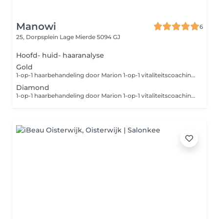
Manowi
6
25, Dorpsplein
Lage Mierde 5094 GJ
Hoofd- huid- haaranalyse
Gold
1-op-1 haarbehandeling door Marion 1-op-1 vitaliteitscoaching door Marion Duur: 1 dagdeel (+/- 2,5 uur) Exclusieve haarbehandeling, maximaal 12 per jaar: wassen, knippen en stylen. Basis kleurbehandeling: kleuren in een kleur die bij jou past. Gebruik van de beste verzorgingsproducten voor huid en haar Verwennerij met hapjes en drankjes Eenmalig: € 250,- excl. btw 3 maanden: €800,- excl. btw 12 maanden: €2500,- excl. btw. (Voor een toeslag van € 500,- krijg je na elke behandeling max 3 producten naar keuze ter ondersteuning van je behandeling mee naar huis)
Diamond
1-op-1 haarbehandeling door Marion 1-op-1 vitaliteitscoaching door Marion Duur: 1 dagdeel (+/- 3 uur) Exclusieve haarbehandeling, maximaal 12 per jaar: wassen, knippen en stylen Maatwerk behandeling, zoals: kleuren in een kleur die bij jou past, inclusief o.a. folies, PH-bonder, freestyle kleuren en een Heat Cure We bekijken per behandeling wat nodig is voor jouw haar Dermabrassie behandeling (optimaliseren van je hoofdhuid) Deep Recovery Mask Gebruik van de beste verzorgingsproducten voor huid en haar Verwennerij met hapjes en drankjes Eenmalig: € 300,- excl. btw 3 maanden: €875,- excl. btw 12 maanden: €3000,- excl. btw (voor een toeslag van € 500,- excl. btw, krijg je na elke behandeling max 3 producten naar keuze ter ondersteuning van je behandeling mee naar huis)