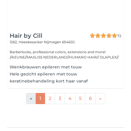
Hair by Cill
72
1262, Heeskesacker
Nijmegen 6546JG
Barberlooks, professional colors, extensions and more!
//KEUNE//MAXLISS NEDERLAND//HUMANO HAIR// OLAPLEX//
Wenkbrauwen epileren met touw
Hele gezicht epileren met touw
keratinebehandeling kort haar vanaf
«
1
2
3
4
5
6
»