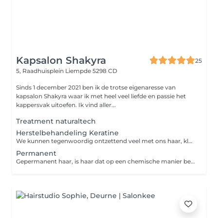
Kapsalon Shakyra
25
5, Raadhuisplein
Liempde 5298 CD
Sinds 1 december 2021 ben ik de trotse eigenaresse van
kapsalon Shakyra waar ik met heel veel liefde en passie het
kappersvak uitoefen. Ik vind aller...
Treatment naturaltech
Herstelbehandeling Keratine
We kunnen tegenwoordig ontzettend veel met ons haar, kleuren, permanenten, stijlen ect. Soms kan het hierdoor zijn dat je haar even wat extra liefde nodig heeft. Dit kunnen we geven door middel van een voedende behandeling die in verschillende stappen uitgevoerd wordt, oftewel de keratine behandeling. Deze behandeling is inclusief wassen en drogen.
Permanent
Gepermanent haar, is haar dat op een chemische manier behandeld is om extra volume te creëren en krullen te geven aan het haar. Permanenten bestaat uit twee onderdelen, het haar rollen en het aanbrengen van vloeistoffen. De permanentvloeistof breekt zwavelverbindingen in het haar en vormt het haar om.