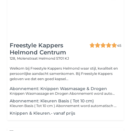
Freestyle Kappers
45
Helmond Centrum
128, Molenstraat
Helmond 5701 KJ
Welkom bij Freestyle Kappers Helmond waar stijl, kwaliteit en
persoonlijke aandacht samenkomen. Bij Freestyle Kappers
geloven we dat een goed kapsel...
Abonnement: Knippen Wasmasage & Drogen
Knippen Wasmassage en Drogen Abonnement word automatisch 1x per maand afgeschreven: Brons 34,- ( 1x per maand ) Zilver 39,- ( 2x per maand ) Goud 55,- ( onbeperkt ) (Exclusief 3,5% slimknippen)
Abonnement: Kleuren Basis ( Tot 10 cm)
Kleuren Basis ( Tot 10 cm ) Abonnement word automatisch 1x per maand afgeschreven: Brons 39,50 ( 1x per maand ) Zilver 44,00 ( 2x per maand ) Inc Wassen en Drogen ( Niet Föhnen ) (Exclusief 3,5% slimknippen)
Knippen & Kleuren.- vanaf prijs