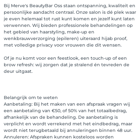
💳 Aanbetaling bij het maken van een afspraak – 
Bij Merve's BeautyBar Oss staan ontspanning, kwaliteit en
Merve’s BeautyBar

persoonlijke aandacht centraal. Onze salon is dé plek waar
je even helemaal tot rust kunt komen en jezelf kunt laten
Om jouw afspraak definitief vast te zetten, is het bij 
verwennen. Wij bieden professionele behandelingen op
Merve’s BeautyBar verplicht om een aanbetaling van 
het gebied van haarstyling, make-up en
50% van het totaalbedrag te doen.

wenkbrauwverzorging (epileren) uiteraard hijab proof,
met volledige privacy voor vrouwen die dit wensen.
Hoe werkt het?

	•	Boek je jouw afspraak online? Dan dien je 
Of je nu komt voor een feestlook, een touch-up of een
zelf via WhatsApp contact op te nemen om de 
brow refresh: wij zorgen dat je stralend én tevreden de
aanbetaling te regelen.

deur uitgaat.
	•	Zonder aanbetaling wordt jouw afspraak 
niet bevestigd.

	•	Indien jij geen contact opneemt, sturen wij 
jou zelf een bericht met het bedrag voor de 
Belangrijk om te weten
aanbetaling.

Aanbetaling: Bij het maken van een afspraak vragen wij
een aanbetaling van €50, of 50% van het totaalbedrag,
Belangrijk:

afhankelijk van de behandeling. De aanbetaling is
	•	De aanbetaling wordt uiteraard verrekend 
verplicht en wordt verrekend met het eindbedrag, maar
met het totaalbedrag tijdens je afspraak.

wordt niet terugbetaald bij annuleringen binnen 48 uur.
	•	Bij annulering minder dan 48 uur van 
Annuleren: Afspraken kunnen kosteloos worden
tevoren of no-show vervalt je aanbetaling als 