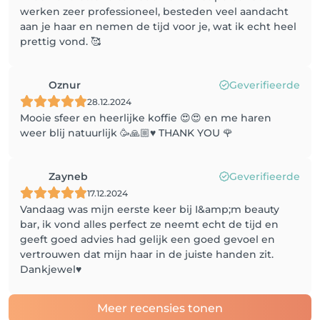
werken zeer professioneel, besteden veel aandacht
aan je haar en nemen de tijd voor je, wat ik echt heel
prettig vond. 🥰
Oznur
Geverifieerde
28.12.2024
Mooie sfeer en heerlijke koffie 😍😍 en me haren
weer blij natuurlijk 🥳🙏🏼♥️ THANK YOU 🌹
Zayneb
Geverifieerde
17.12.2024
Vandaag was mijn eerste keer bij I&amp;m beauty
bar, ik vond alles perfect ze neemt echt de tijd en
geeft goed advies had gelijk een goed gevoel en
vertrouwen dat mijn haar in de juiste handen zit.
Dankjewel♥️
Meer recensies tonen