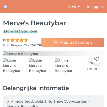
NL
Inloggen
Merve's Beautybar
Do what you love
18
Afspraak maken
14, Burgwal
Oss 5341 CR
Toon
meer
Belangrijke informatie
📌 Annuleringsbeleid & No-Show Voorwaarden – 
Merve’s BeautyBar
