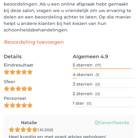
beoordelingen. Als u een online afspraak hebt gemaakt
bij deze salon, vragen we u vriendelijk om uw ervaring te
delen en een beoordeling achter te laten. Op die manier
helpt u andere klanten bij het kiezen van hun
schoonheidsbehandelingen.
Beoordeling toevoegen
Details
Algemeen
4.9
Eindresultaat
5
sterren
(17)
4
sterren
(1)
Sfeer
3
sterren
(0)
2
sterren
(0)
Personeel
1
ster
(0)
Natalie
Geverifieerde
1.10.2025
Heel kundig en met goed advies geholpen!