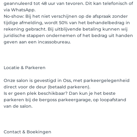
geannuleerd tot 48 uur van tevoren. Dit kan telefonisch of
vergoeding voor de verloren tijd en kosten.

via WhatsApp.
No-show: Bij het niet verschijnen op de afspraak zonder
⸻

tijdige afmelding, wordt 50% van het behandelbedrag in
rekening gebracht. Bij uitblijvende betaling kunnen wij
✅ Let op: Door een afspraak te maken bij Merve’s 
juridische stappen ondernemen of het bedrag uit handen
BeautyBar, ga je automatisch akkoord met deze 
geven aan een incassobureau.
voorwaarden.
Locatie & Parkeren
Onze salon is gevestigd in Oss, met parkeergelegenheid
direct voor de deur (betaald parkeren).
Is er geen plek beschikbaar? Dan kun je het beste
parkeren bij de bergoss parkeergarage, op loopafstand
van de salon.
Contact & Boekingen