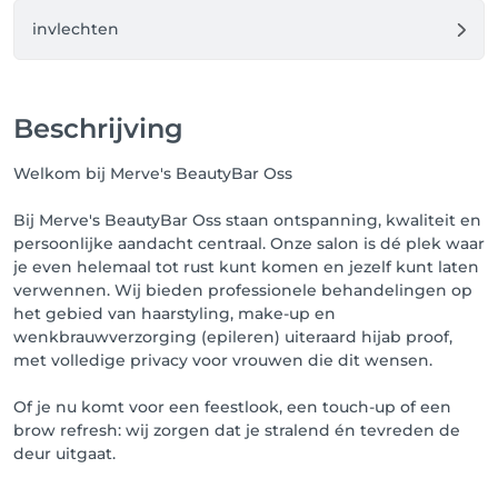
💳 Aanbetaling bij het maken van een afspraak – 
Merve’s BeautyBar

invlechten
Om jouw afspraak definitief vast te zetten, is het bij 
Merve’s BeautyBar verplicht om een aanbetaling van 
Beschrijving
50% van het totaalbedrag te doen.

Hoe werkt het?

Welkom bij Merve's BeautyBar Oss
	•	Boek je jouw afspraak online? Dan dien je 
zelf via WhatsApp contact op te nemen om de 
Bij Merve's BeautyBar Oss staan ontspanning, kwaliteit en
aanbetaling te regelen.

persoonlijke aandacht centraal. Onze salon is dé plek waar
	•	Zonder aanbetaling wordt jouw afspraak 
je even helemaal tot rust kunt komen en jezelf kunt laten
niet bevestigd.

verwennen. Wij bieden professionele behandelingen op
	•	Indien jij geen contact opneemt, sturen wij 
het gebied van haarstyling, make-up en
jou zelf een bericht met het bedrag voor de 
wenkbrauwverzorging (epileren) uiteraard hijab proof,
aanbetaling.

met volledige privacy voor vrouwen die dit wensen.
Belangrijk:

Of je nu komt voor een feestlook, een touch-up of een
	•	De aanbetaling wordt uiteraard verrekend 
brow refresh: wij zorgen dat je stralend én tevreden de
met het totaalbedrag tijdens je afspraak.

deur uitgaat.
	•	Bij annulering minder dan 48 uur van 
tevoren of no-show vervalt je aanbetaling als 