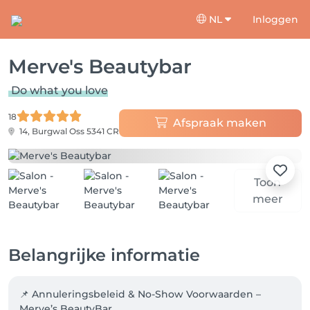
NL
Inloggen
Merve's Beautybar
Do what you love
18
Afspraak maken
14, Burgwal
Oss 5341 CR
Toon
meer
Belangrijke informatie
📌 Annuleringsbeleid & No-Show Voorwaarden – 
Merve’s BeautyBar
