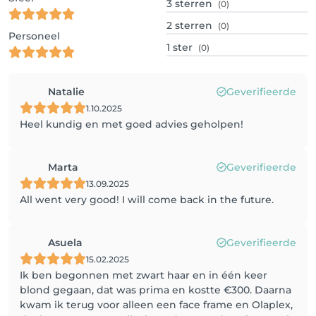
3
sterren
(0)
2
sterren
(0)
Personeel
1
ster
(0)
Natalie
Geverifieerde
1.10.2025
Heel kundig en met goed advies geholpen!
Marta
Geverifieerde
13.09.2025
All went very good! I will come back in the future.
Asuela
Geverifieerde
15.02.2025
Ik ben begonnen met zwart haar en in één keer
blond gegaan, dat was prima en kostte €300. Daarna
kwam ik terug voor alleen een face frame en Olaplex,