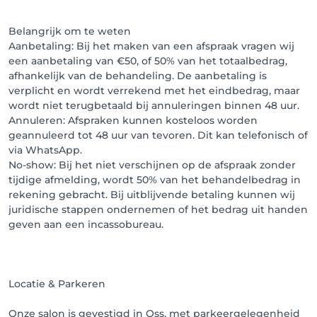
vergoeding voor de verloren tijd en kosten.

Belangrijk om te weten
⸻

Aanbetaling: Bij het maken van een afspraak vragen wij
een aanbetaling van €50, of 50% van het totaalbedrag,
✅ Let op: Door een afspraak te maken bij Merve’s 
afhankelijk van de behandeling. De aanbetaling is
BeautyBar, ga je automatisch akkoord met deze 
verplicht en wordt verrekend met het eindbedrag, maar
voorwaarden.
wordt niet terugbetaald bij annuleringen binnen 48 uur.
Annuleren: Afspraken kunnen kosteloos worden
geannuleerd tot 48 uur van tevoren. Dit kan telefonisch of
via WhatsApp.
No-show: Bij het niet verschijnen op de afspraak zonder
tijdige afmelding, wordt 50% van het behandelbedrag in
rekening gebracht. Bij uitblijvende betaling kunnen wij
juridische stappen ondernemen of het bedrag uit handen
geven aan een incassobureau.
Locatie & Parkeren
Onze salon is gevestigd in Oss, met parkeergelegenheid