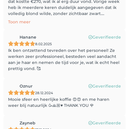
dat kostte €270, wat ik al erg duur vond. Vorige week
heb ik meerdere keren duidelijk aangegeven dat ik
volledig blond wilde, zonder zichtbaar zwart....
Toon meer
Hanane
Geverifieerde
8.02.2025
Ik ben ontzettend tevreden over het personeel! Ze
werken zeer professioneel, besteden veel aandacht
aan je haar en nemen de tijd voor je, wat ik echt heel
prettig vond. 🥰
Oznur
Geverifieerde
28.12.2024
Mooie sfeer en heerlijke koffie 😍😍 en me haren
weer blij natuurlijk 🥳🙏🏼♥️ THANK YOU 🌹
Zayneb
Geverifieerde