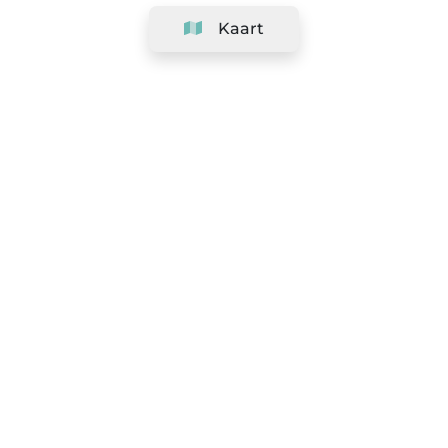
Kaart
Bedrijf
Support
Team
&
Carrières
Informatie voor salons
Legaal
Herroepingsrecht uitoefenen
Algemene voorwaarden
Gegevensbeschermingsbeleid