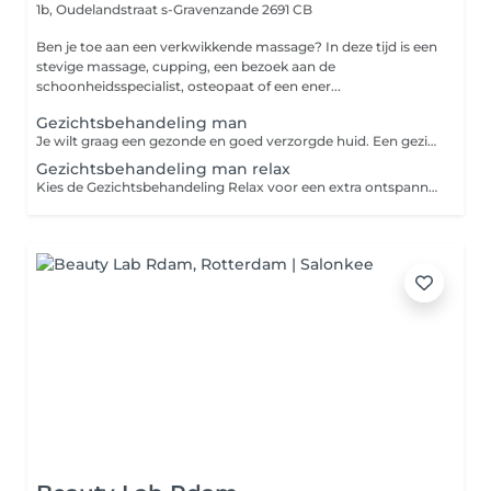
1b, Oudelandstraat
s-Gravenzande 2691 CB
Ben je toe aan een verkwikkende massage? In deze tijd is een
stevige massage, cupping, een bezoek aan de
schoonheidsspecialist, osteopaat of een ener...
Gezichtsbehandeling man
Je wilt graag een gezonde en goed verzorgde huid. Een gezichtsbehandeling voor mannen helpt je huid in goede conditie te brengen en te houden. Je huid krijgt volop aandacht van de schoonheidsspecialiste. De behandeling wordt helemaal afgestemd op jouw huidbeeld. Als dat nodig is, dan worden oneffenheden zoals mee-eters of gerstekorrels verwijderd. En als je wilt, worden ook je wenkbrauwen bijgewerkt. Een behandeling werkt ook nog eens ontspannend. Omdat scheren de mannenhuid kan irriteren en eigenlijk zelfs een klein beetje beschadigt, kan de huid extra gevoelig zijn tijdens de behandeling. Ook zijn verse stoppels erg scherp tijdens het masseren van de gezichtshuid. We vragen je daarom om je 24 uur van te voren niet te scheren. Gezichtsbehandeling voor de man: hoe werkt het? In een korte intake bespreken we wat je wensen en behoeften zijn. Je behandeling wordt hier helemaal op afgestemd. De gezichtsbehandeling voor mannen begint met een reiniging van de huid, inclusief een reinigend masker. De behandeling wordt afgesloten met gezichtsverzorging. Omdat verschillende mensen verschillende wensen hebben, geven we de volgende keuze in gezichtsbehandelingen: Gezichtsbehandeling van 45 minuten Gezichtsbehandeling Relax van 75 minuten
Gezichtsbehandeling man relax
Kies de Gezichtsbehandeling Relax voor een extra ontspannen behandeling. Je krijgt een reinigend én voedend masker en deelmassage. De deelmassage is een massage van je armen, handen en hoofdhuid. De Gezichtsbehandeling Relax duurt 75 minuten. Na de reiniging is je huid klaar voor een ontspannende massage van gezicht, hals, schouders en de bovenkant van de borst. Hierna krijg je een voedend masker en sluiten we af met gezichtsverzorging.