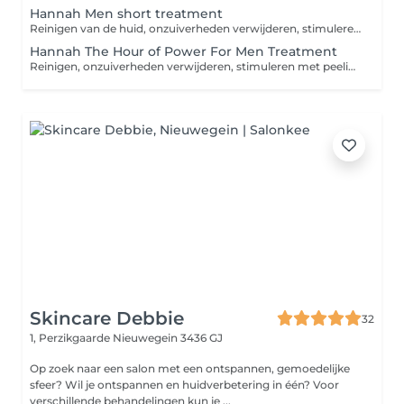
Hannah Men short treatment
Reinigen van de huid, onzuiverheden verwijderen, stimuleren met peeling/scrub, masker, herstellen en beschermen van de huid
Hannah The Hour of Power For Men Treatment
Reinigen, onzuiverheden verwijderen, stimuleren met peeling en scrub, klassieke massage, masker, herstellen en beschermen van de huid.
Skincare Debbie
32
1, Perzikgaarde
Nieuwegein 3436 GJ
Op zoek naar een salon met een ontspannen, gemoedelijke
sfeer? Wil je ontspannen en huidverbetering in één? Voor
verschillende behandelingen kun je ...