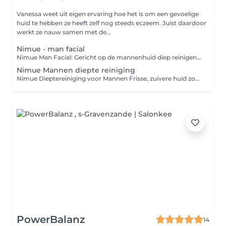
Vanessa weet uit eigen ervaring hoe het is om een gevoelige
huid te hebben ze heeft zelf nog steeds eczeem. Juist daardoor
werkt ze nauw samen met de...
Nimue - man facial
Nimue Man Facial: Gericht op de mannenhuid diep reinigen, kalmeren en versterken De Nimue Man Facial is een op maat gemaakte gezichtsbehandeling die inspeelt op de specifieke behoeften van de mannelijke huid. Door invloeden zoals scheren, talgproductie, stress en blootstelling aan weer en wind, heeft de mannenhuid vaak behoefte aan een intensieve reiniging, hydratatie en huidversterking. Deze behandeling combineert de krachtige cosmeceuticals van Nimue met een effectieve maar no-nonsense aanpak ideaal voor mannen die resultaat willen. Wat houdt de behandeling in? Grondige reiniging en enzymatische exfoliatie Stoom en dieptereiniging voor het verwijderen van onzuiverheden Kalmerend masker en actieve serums afgestemd op de huidconditie Afsluitende verzorging met bescherming en herstellende werkstoffen Waarom deze behandeling? Vermindert verstoppingen, roodheid en ingegroeide haren Verbetert de huidtextuur en uitstraling Kalmeert na het scheren en versterkt de huidbarrière Stimuleert cel vernieuwing en laat de huid er fris en verzorgd uitzien Aanbevolen bij: Vette of gecombineerde huid Onzuiverheden of grove poriën Geïrriteerde huid door scheren Vermoeide, doffe of gestreste huid Duur: ± 45 minuten Resultaat: Een zuivere, gekalmeerde en energieke huid klaar voor elke dag Tip: Perfect als periodieke opfrisser of als start van een huidverbeteringstraject voor mannen.
Nimue Mannen diepte reiniging
Nimue Dieptereiniging voor Mannen Frisse, zuivere huid zonder gedoe De Nimue Dieptereiniging voor Mannen is een effectieve behandeling gericht op het verwijderen van onzuiverheden, het verminderen van mee-eters en het in balans brengen van de huid. De mannenhuid is vaak wat dikker, produceert meer talg en kan snel geïrriteerd raken door scheren deze behandeling pakt dat doelgericht aan. Wat kun je verwachten? Grondige reiniging en enzymatische peeling Stoom en manuele reiniging van poriën en onzuiverheden Kalmerend masker om roodheid te verminderen Afsluitende verzorging met talgregulerende en hydraterende producten Ideaal voor: Vette of gecombineerde huid Verstopte poriën en mee-eters Ruwe of onregelmatige huidstructuur Huidirritatie na scheren Duur: ± 60 minuten Resultaat: Een zuivere, gladde en frisse huid die er verzorgd uitziet Tip: Regelmatig toepassen houdt de huid helder, voorkomt puistjes en verbetert het scheerresultaat.
PowerBalanz
14