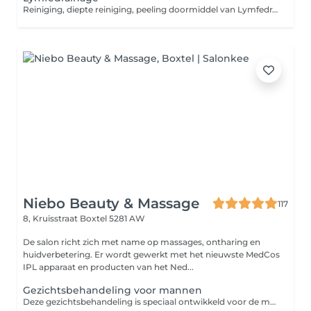
Reiniging, diepte reiniging, peeling doormiddel van Lymfedrainage, onzuiverheden verwijderen, manuele massage van gelaat hals schouders en nek, aangepast masker, affluitende dag of nacht verzorging
Niebo Beauty & Massage
117
8, Kruisstraat
Boxtel 5281 AW
De salon richt zich met name op massages, ontharing en
huidverbetering. Er wordt gewerkt met het nieuwste MedCos
IPL apparaat en producten van het Ned...
Gezichtsbehandeling voor mannen
Deze gezichtsbehandeling is speciaal ontwikkeld voor de mannenhuid, die vaak dikker is en meer talg produceert. Ideaal bij onzuiverheden, een vermoeide uitstraling of huidirritatie door scheren. Tijdens de behandeling wordt de huid diep gereinigd, overtollig talg verwijderd en worden eventuele onzuiverheden aangepakt. Daarnaast krijgt de huid een boost om weer fris, rustig en verzorgd aan te voelen. De behandeling bestaat uit: - oppervlaktereiniging - dieptereiniging en exfoliatie - verwijderen van onzuiverheden - kalmerend masker - bij 60 min: tijdens intrekken van de masker wordt een ontspannend nek en schouder massage gegeven - verzorging afgestemd op de mannenhuid Deze behandeling helpt om de huid te herstellen, irritaties te verminderen en een frisse, verzorgde uitstraling te geven.