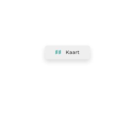
Kaart
Bedrijf
Support
Team
&
Carrières
Informatie voor salons