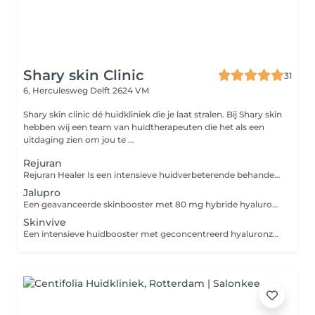
Shary skin Clinic
31
6, Herculesweg
Delft 2624 VM
Shary skin clinic dé huidkliniek die je laat stralen. Bij Shary skin
hebben wij een team van huidtherapeuten die het als een
uitdaging zien om jou te ...
Rejuran
Rejuran Healer Is een intensieve huidverbeterende behandeling met polynucleotiden (PN) uit zalm-DNA die de huid van binnenuit herstelt, collageen stimuleert, de elasticiteit en hydratatie verbetert en zorgt voor een stevigere, gladdere en jeugdige uitstraling van gezicht, hals en decolleté. Rejuran HB Plus is een geavanceerde skinbooster met polynucleotiden (PN), hyaluronzuur en een verdovingsmiddel die de huid herstelt, hydrateert en de elasticiteit verbetert, terwijl het tegelijkertijd de aanmaak van collageen stimuleert voor een gladdere en meer stralende huid. Rejuran Scar is een gespecialiseerde huidherstellende behandeling op basis van sterk gezuiverde polynucleotiden (PDRN), ontwikkeld voor de aanpak van atrofische littekens, met name acne-littekens.
Jalupro
Een geavanceerde skinbooster met 80 mg hybride hyaluronzuur, 3 peptiden en 7 aminozuren die de huid intens hydrateert, collageen- en elastineaanmaak stimuleert, zorgt voor een verstevigend en liftend effect en geschikt is voor gezicht, hals, decolleté
Skinvive
Een intensieve huidbooster met geconcentreerd hyaluronzuur en voedende ingrediënten die de huid diep hydrateert, de elasticiteit en stevigheid verbetert en zorgt voor een frisse, gladde en jeugdige uitstraling van gezicht, hals en decolleté.