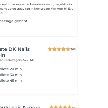
on, nagelstudio,
 up en spray tan in Rotterdam Welkom bij Evy
e...
massage gezicht
iste DK Nails
366
in
aan
Nieuwegein 3439 ME
olleté 20 min
olleté 30 min
olleté 45 min
auty hair & more
86