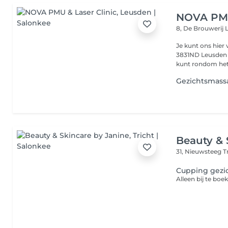
NOVA PMU
8, De Brouwerij
Je kunt ons hier
3831ND Leusden info@novapmuenlaserclinic.nl tel. 033 785 4330 
kunt rondom het
Gezichtsmass
Beauty & 
31, Nieuwsteeg
T
Cupping gezi
Alleen bij te boe