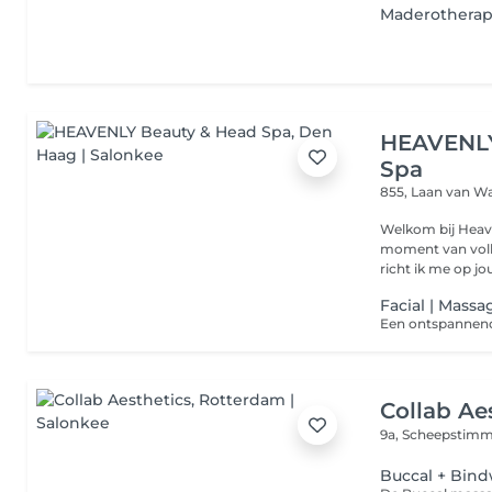
Maderotherapi
HEAVENLY
Spa
855, Laan van W
Welkom bij Heave
moment van voll
richt ik me op jou
Facial | Massa
Collab Ae
9a, Scheepstim
Buccal + Bind