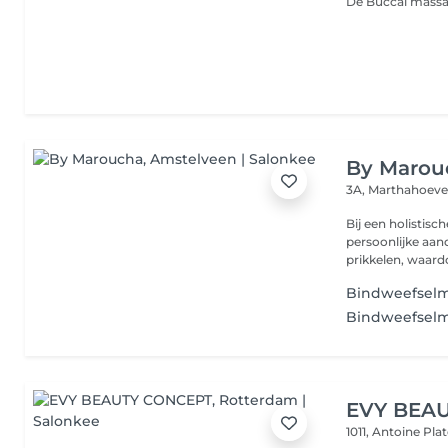
By Marou
3A, Marthahoev
Bij een holistis
persoonlijke aan
prikkelen, waard
Bindweefselm
Bindweefselm
EVY BEA
1011, Antoine Pl