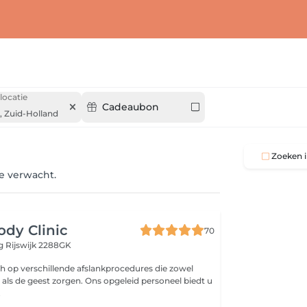
locatie
Cadeaubon
,
Zuid-Holland
Zoeken i
je verwacht.
ody Clinic
70
eg
Rijswijk 2288GK
ich op verschillende afslankprocedures die zowel
 als de geest zorgen. Ons opgeleid personeel biedt u
.