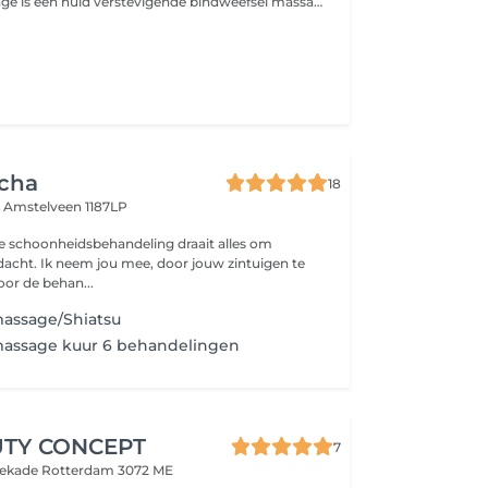
De Buccal massage is een huid verstevigende bindweefsel massage, waarbij de focus wordt gelegd op het aanmaken van collageen en elastine.
cha
18
e
Amstelveen 1187LP
che schoonheidsbehandeling draait alles om
dacht. Ik neem jou mee, door jouw zintuigen te
oor de behan...
assage/Shiatsu
assage kuur 6 behandelingen
UTY CONCEPT
7
atekade
Rotterdam 3072 ME