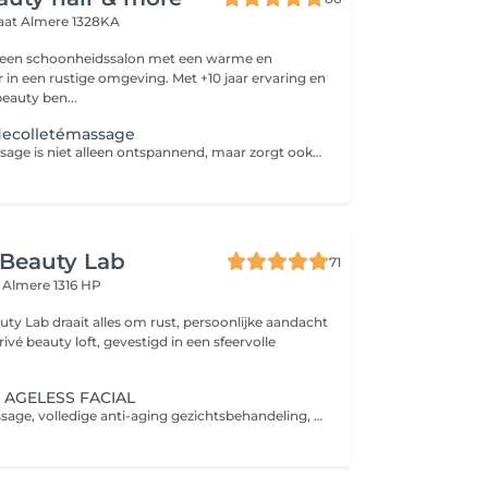
raat
Almere 1328KA
s een schoonheidssalon met een warme en
r in een rustige omgeving. Met +10 jaar ervaring en
eauty ben...
decolletémassage
Een gezichtsmassage is niet alleen ontspannend, maar zorgt ook voor betere doorbloeding van het gezicht. Hierdoor wordt het huidherstellend vermogen gestimuleerd en ziet de huid er frisser en stralend uit.
s Beauty Lab
71
t
Almere 1316 HP
auty Lab draait alles om rust, persoonlijke aandacht
rivé beauty loft, gevestigd in een sfeervolle
 AGELESS FACIAL
Inclusief: rugmassage, volledige anti-aging gezichtsbehandeling, deep tissue massage van het gezicht, nek-, schouders- en armmassage. Stimuleert celvernieuwing voor een stralende huid. De behandeling begint met een zachte rugmassage ter ontspanning, gevolgd door een gepersonaliseerde gezichtsbehandeling met deep tissue massage die ontworpen is om het verouderingsproces van de huid te vertragen. The treatment begins with a soft back massage designed to energise and revitalise the body's natural rhythm followed by a personalized facial treatment with deep tissue face massage designed to slow the ageing process of the skin.