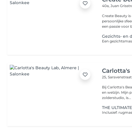
40a, Juan Grisst
Create Beauty i
persoonlijke sfee
een passie voor b
Gezichts- en 
Carlotta'
25, Sarsvenstraa
Bij Carlotta's Be
en welzijn. Mijn p
zolderstudio, is...
THE ULTIMATE