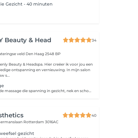
e Gezicht - 40 minuten
 Beauty & Head
34
ateringse veld
Den Haag 2548 BP
nly Beauty & Headspa. Hier creëer ik voor jou een
edige ontspanning en vernieuwing. In mijn salon
w s...
ge
Een ontspannende massage die spanning in gezicht, nek en schouders vermindert. Met zachte technieken worden spieren losgemaakt en de doorbloeding gestimuleerd, voor een ontspannen gevoel en een frisse uitstraling.
sthetics
40
mermanslaan
Rotterdam 3016AC
weefsel gezicht