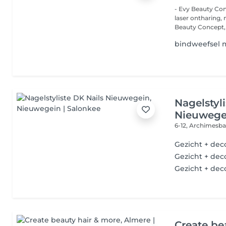
- Evy Beauty Concept Luxe kapper, schoonheidssal
laser ontharing, make
Beauty Concept, 
bindweefsel 
Nagelstyl
Nieuwege
6-12, Archimesb
Gezicht + dec
Gezicht + dec
Gezicht + dec
Create be