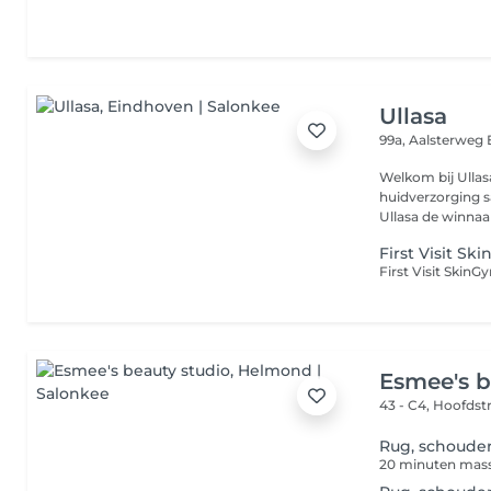
Ullasa
99a, Aalsterweg
Welkom bij Ullas
huidverzorging samenkomen. Met tr
Ullasa de winnaar 
First Visit Sk
Esmee's b
43 - C4, Hoofdst
Rug, schouder