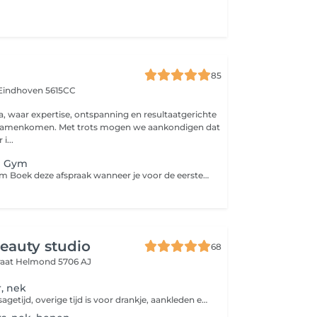
85
Eindhoven 5615CC
a, waar expertise, ontspanning en resultaatgerichte
ots mogen we aankondigen dat
i...
in Gym
First Visit SkinGym Boek deze afspraak wanneer je voor de eerste keer een SkinGym bij ons ondergaat. Tijdens deze eerste afspraak nemen we extra tijd om jouw huid goed te analyseren, jouw wensen en doelen te bespreken en alle SkinGym-opties duidelijk aan je uit te leggen. Zo kunnen we samen bepalen welke behandeling en technieken het beste passen bij jouw huidconditie en het resultaat dat jij wilt bereiken. Deze first visit is belangrijk om jouw behandeling direct goed af te stemmen en het maximale uit jouw SkinGym te halen. Wil je Buccal toevoegen? Dat kan direct via Extras, of geef het tijdens de intake aan.
eauty studio
68
raat
Helmond 5706 AJ
, nek
20 minuten massagetijd, overige tijd is voor drankje, aankleden etc.