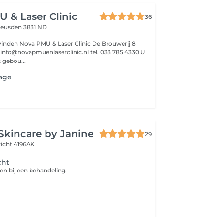
 & Laser Clinic
36
Leusden 3831 ND
 vinden Nova PMU & Laser Clinic De Brouwerij 8
U
 gebou...
age
Skincare by Janine
29
richt 4196AK
cht
ken bij een behandeling.