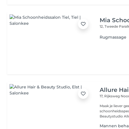
Mia Schoo
12, Tweede Paral
Rugmassage
Allure Ha
17, Rijksweg No
Maak je liever ge
schoonheidsspecia
Beautystudio Allur
Mannen beha