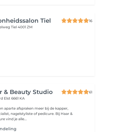
nheidssalon Tiel
16
lelweg
Tiel 4001 ZM
ir & Beauty Studio
61
ord
Elst 6661 KA
en aparte afspraken meer bij de kapper,
list, nagelstyliste of pedicure. Bij Haar &
e vind je alle...
ndeling