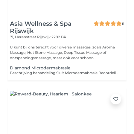
Asia Wellness & Spa
11
Rijswijk
71, Herenstraat
Rijswijk 2282 BR
U kunt bij ons terecht voor diverse massages, zoals Aroma
Massage, Hot Stone Massage, Deep Tissue Massage of
ontspanningsmassage, maar ook voor schoon...
Diamond Microdermabrasie
Beschrijving behandeling Sluit Microdermabrasie Beoordeling behandeling 5,0 1 review Toon 1 reviews van deze behandeling... Over deze behandeling Microdermabrasie is een intensieve peeling die zorgt voor een gladdere en egalere huid. Met behulp van een apparaatje dat microkristallen op de huid blaast en meteen weer opzuigt, wordt als het ware een laagje van de huid afgeschaafd. Hierdoor wordt de huid niet alleen grondig gereinigd en ontdaan van dode huidcellen, maar worden ook de doorbloeding en celvernieuwing gestimuleerd. Deze behandeling bestaat uit: Huidanalyse Reinigen Stomen Diepte reiniging Diamant peeling Epileren Bindweefsel massage Alginate + vitamin C + masker Verzorgende crème en zonnecrème Ampul serum met ultrasoon (opent de poriën zodat de producten goed in de huid kunnen trekken)