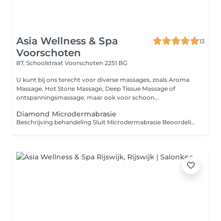
Asia Wellness & Spa
13
Voorschoten
87, Schoolstraat
Voorschoten 2251 BG
U kunt bij ons terecht voor diverse massages, zoals Aroma
Massage, Hot Stone Massage, Deep Tissue Massage of
ontspanningsmassage, maar ook voor schoon...
Diamond Microdermabrasie
Beschrijving behandeling Sluit Microdermabrasie Beoordeling behandeling 5,0 1 review Toon 1 reviews van deze behandeling... Over deze behandeling Microdermabrasie is een intensieve peeling die zorgt voor een gladdere en egalere huid. Met behulp van een apparaatje dat microkristallen op de huid blaast en meteen weer opzuigt, wordt als het ware een laagje van de huid afgeschaafd. Hierdoor wordt de huid niet alleen grondig gereinigd en ontdaan van dode huidcellen, maar worden ook de doorbloeding en celvernieuwing gestimuleerd. Deze behandeling bestaat uit: Huidanalyse Reinigen Stomen Diepte reiniging Diamant peeling Epileren Bindweefsel massage Alginate + vitamin C + masker Verzorgende crème en zonnecrème Ampul serum met ultrasoon (opent de poriën zodat de producten goed in de huid kunnen trekken)