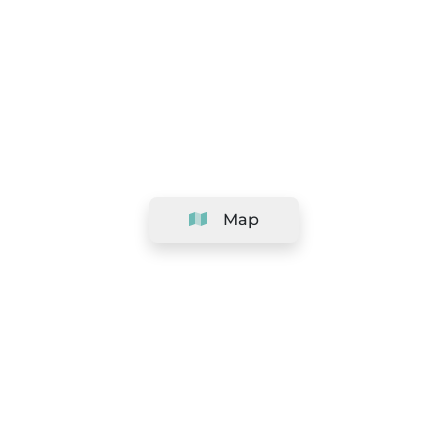
Map
Company
Support
Team
&
Careers