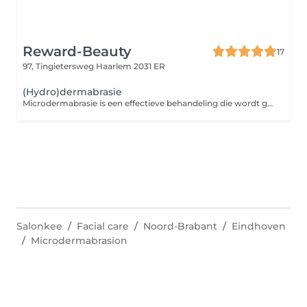
Reward-Beauty
17
97, Tingietersweg
Haarlem 2031 ER
(Hydro)dermabrasie
Microdermabrasie is een effectieve behandeling die wordt gebruikt om de huid te verbeteren en te verjongen. Tijdens de behandeling wordt een speciaal apparaat gebruikt om een gecontroleerde afschilfering van de bovenste laag van de huid te bereiken. Dit proces verwijdert dode huidcellen en stimuleert tegelijkertijd de doorbloeding en celvernieuwing, waardoor de huid gladder en egaler wordt. Hoewel microdermabrasie zorgt voor zichtbare resultaten na elke behandeling, is een kuurverband van 3 tot 6 behandelingen vaak nodig om het gewenste resultaat te bereiken. Deze behandeling is bijzonder geschikt voor mensen met een onzuivere huid, grove poriën, een ongelijkmatige huidstructuur, acne littekens, rokershuid, pigmentvlekken, fijne rimpels en tekenen van huidveroudering. Voor meer intensieve huidverbetering kunnen wij bij Reward-Beauty ook TCA-behandelingen aanbieden. TCA (trichloorazijnzuur) is een krachtige peeling die dieper in de huid doordringt en effectief is bij het verminderen van pigmentvlekken, fijne lijntjes, en het verbeteren van de algehele huidtextuur. Deze behandelingen worden op maat gemaakt om aan de specifieke behoeften van uw huid te voldoen en worden uitgevoerd onder begeleiding van onze ervaren huidexperts.
Salonkee
Facial care
Noord-Brabant
Eindhoven
Microdermabrasion