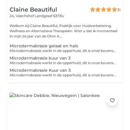
Claine Beautiful
31
24, Vaechshof
Landgraaf 6373lv
Welkom bij Claine Beautiful, Praktijk voor Huidverbetering,
Wellness en Alternatieve Therapieën. Wist u dat ik momenteel
in mijn 2e jaar van de Ohm A...
Microdermabrasie gelaat en hals
Microdermabrasie werkt in de opperhuid, dit is onze bovenste huidlaag. Doordat de dode huidcellen verwijdert zijn is de huid nu beter in staat om werkstoffen op te nemen waardoor deze meer effect hebben in de huid. De huid krijgt tevens een betere doorbloeding en stimuleert de aanmaak van nieuwe cellen. Ook worden de poriën minder grof en kunnen pigmentvlekjes en fijne rimpeltjes vervagen. De huid zal na de microdermabrasie behandeling veel gladder aanvoelen en er egaler en mooier uitzien.
Microdermabrasie kuur van 3
Microdermabrasie werkt in de opperhuid, dit is onze bovenste huidlaag. Doordat de dode huidcellen verwijdert zijn is de huid nu beter in staat om werkstoffen op te nemen waardoor deze meer effect hebben in de huid. De huid krijgt tevens een betere doorbloeding en stimuleert de aanmaak van nieuwe cellen. Ook worden de poriën minder grof en kunnen pigmentvlekjes en fijne rimpeltjes vervagen. De huid zal na de microdermabrasie behandeling veel gladder aanvoelen en er egaler en mooier uitzien.
Microdermabrasie Kuur van 5
Microdermabrasie werkt in de opperhuid, dit is onze bovenste huidlaag. Doordat de dode huidcellen verwijdert zijn is de huid nu beter in staat om werkstoffen op te nemen waardoor deze meer effect hebben in de huid. De huid krijgt tevens een betere doorbloeding en stimuleert de aanmaak van nieuwe cellen. Ook worden de poriën minder grof en kunnen pigmentvlekjes en fijne rimpeltjes vervagen. De huid zal na de microdermabrasie behandeling veel gladder aanvoelen en er egaler en mooier uitzien.