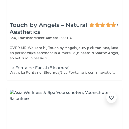
Touch by Angels – Natural
31
Aesthetics
53A, Transistorstraat
Almere 1322 CK
OVER MIJ Welkom bij Touch by Angels jouw plek van rust, luxe
en persoonlijke aandacht in Almere. Mijn naam is Sharon Angel,
en het is mijn passie o...
La Fontaine Facial (Bloomea)
Wat is La Fontaine (Bloomea)? La Fontaine is een innovatief 3in1 huid resurfacingapparaat dat is ontworpen om huidvernieuwing te stimuleren via drie gecombineerde technologieën: macro-exfoliatie, microvibratie en rode lichttherapie (633nm) Oorspronkelijk werd dit apparaat ontwikkeld voor het behandelen van postoperatieve littekens, maar inmiddels is het doorontwikkeld voor breed gebruik bij esthetische behandelingen Hoe werkt de behandeling? Macro-exfoliatie (mechanische peeling): zachte, gecontroleerde verwijdering van dode huidcellen om de huidtextuur te egaliseren en teint te verbeteren Microvibratie massage: stimuleert collageen- en elastine productie in de diepere huidlagen, wat bijdraagt aan versteviging en verjonging Lichttherapie (LED 633nm): ondersteunt regeneratie en verkoeling, en versnelt het huidherstel proces Voor wie en welke huidproblemen? La Fontaine is geschikt voor: Alle huidtypes en phototypen, van jong tot oud (1898 jaar) Behandeling van diverse huidproblemen, waaronder: Fijne lijnen en rimpels Pigmentvlekken Acne- en chirurgische littekens Striemen (striae) Grove poriën en doffe huid Vermoeide of gedehydrateerde huid Resultaten en effectiviteit Na de eerste sessie merk je vaak al een stralendere, zachtere en gladdere huid Na een kuur van 4 tot 6 sessies binnen enkele weken kunnen zichtbare resultaten sterker worden: verbetering van teint, vermindering van pigmentvlekken, littekens en verstrakking van de huid Onafhankelijk onderzoek toont een toename van circa 4% elastine in de huid na vier behandelingen, met versterking van de dermisstructuur