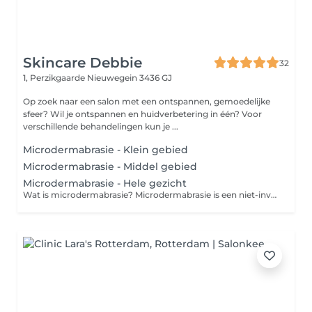
Skincare Debbie
32
1, Perzikgaarde
Nieuwegein 3436 GJ
Op zoek naar een salon met een ontspannen, gemoedelijke
sfeer? Wil je ontspannen en huidverbetering in één? Voor
verschillende behandelingen kun je ...
Microdermabrasie - Klein gebied
Microdermabrasie - Middel gebied
Microdermabrasie - Hele gezicht
Wat is microdermabrasie? Microdermabrasie is een niet-invasieve exfoliërende behandeling waarbij een apparaat met een diamantkop gebruikt wordt om de bovenste laag van de huid (de dode huidcellen) voorzichtig te verwijderen. Dit stimuleert de aanmaak van nieuwe huidcellen en collageenproductie. Werkt microdermabrasie tegen rimpels? Ja, maar met beperkingen. Microdermabrasie kan: -Fijne lijntjes (zoals kraaienpootjes of lijntjes rond de mond) verminderen -De huid gladder, egaler en frisser laten ogen -De opname van huidverzorgingsproducten verbeteren -De aanmaak van collageen stimuleren, wat op lange termijn helpt bij huidversteviging Maar: -Diepere rimpels of verlies van volume (zoals bij nasolabiale plooien) kunnen niet effectief worden behandeld met microdermabrasie -Het effect is tijdelijk en vereist meerdere behandelingen -Resultaten zijn subtieler dan bij bv. laserbehandelingen, fillers of botox Behandeling: - Reinigen - Dieptereiniging - Onzuiverheden verwijderen - Microdermabrasie - Massage Gelaat en Decolleté - Masker - Serum - Dag-/nachtverzorging