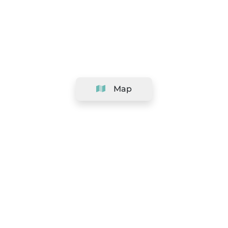
Map
Company
Support
Team
&
Careers
Information for salons