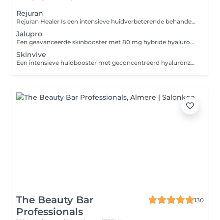
Rejuran
Rejuran Healer Is een intensieve huidverbeterende behandeling met polynucleotiden (PN) uit zalm-DNA die de huid van binnenuit herstelt, collageen stimuleert, de elasticiteit en hydratatie verbetert en zorgt voor een stevigere, gladdere en jeugdige uitstraling van gezicht, hals en decolleté. Rejuran HB Plus is een geavanceerde skinbooster met polynucleotiden (PN), hyaluronzuur en een verdovingsmiddel die de huid herstelt, hydrateert en de elasticiteit verbetert, terwijl het tegelijkertijd de aanmaak van collageen stimuleert voor een gladdere en meer stralende huid. Rejuran Scar is een gespecialiseerde huidherstellende behandeling op basis van sterk gezuiverde polynucleotiden (PDRN), ontwikkeld voor de aanpak van atrofische littekens, met name acne-littekens.
Jalupro
Een geavanceerde skinbooster met 80 mg hybride hyaluronzuur, 3 peptiden en 7 aminozuren die de huid intens hydrateert, collageen- en elastineaanmaak stimuleert, zorgt voor een verstevigend en liftend effect en geschikt is voor gezicht, hals, decolleté
Skinvive
Een intensieve huidbooster met geconcentreerd hyaluronzuur en voedende ingrediënten die de huid diep hydrateert, de elasticiteit en stevigheid verbetert en zorgt voor een frisse, gladde en jeugdige uitstraling van gezicht, hals en decolleté.
The Beauty Bar
130
Professionals