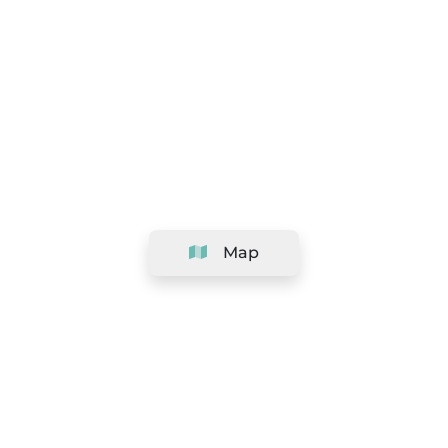
Map
Company
Support
Team
&
Careers