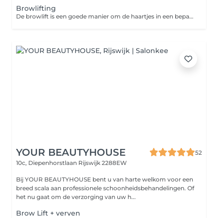
Browlifting
De browlift is een goede manier om de haartjes in een bepaalde richting te brengen. Geschikt voor haartjes die af en toe een eigen wil hebben. Je hoeft je wenkbrauwen niet meer elke dag in model te brengen. Het resultaat blijft tot ongeveer 6 weken zichtbaar, afhankelijk van de groeicyclus van je wenkbrauwen.
YOUR BEAUTYHOUSE
52
10c, Diepenhorstlaan
Rijswijk 2288EW
Bij YOUR BEAUTYHOUSE bent u van harte welkom voor een
breed scala aan professionele schoonheidsbehandelingen. Of
het nu gaat om de verzorging van uw h...
Brow Lift + verven