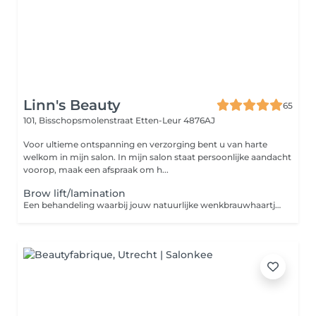
Linn's Beauty
65
101, Bisschopsmolenstraat
Etten-Leur 4876AJ
Voor ultieme ontspanning en verzorging bent u van harte
welkom in mijn salon. In mijn salon staat persoonlijke aandacht
voorop, maak een afspraak om h...
Brow lift/lamination
Een behandeling waarbij jouw natuurlijke wenkbrauwhaartjes in de juiste richting geplaatst worden. Dit wordt gedaan met behulp van speciale lotion-formules. Hierdoor lijken je wenkbrauwen meteen veel voller. Het gewenste effect blijft 4 tot 6 weken