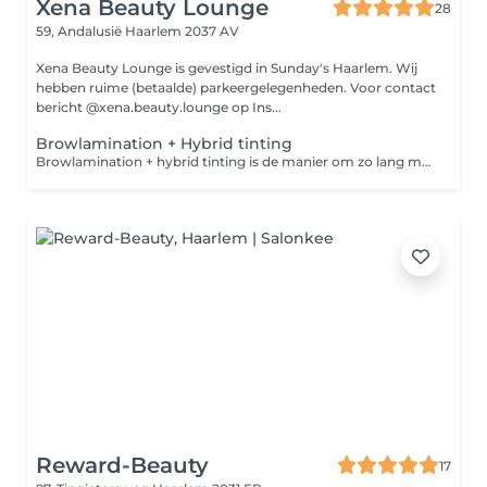
Xena Beauty Lounge
28
59, Andalusië
Haarlem 2037 AV
Xena Beauty Lounge is gevestigd in Sunday's Haarlem. Wij
hebben ruime (betaalde) parkeergelegenheden. Voor contact
bericht @xena.beauty.lounge op Ins...
Browlamination + Hybrid tinting
Browlamination + hybrid tinting is de manier om zo lang mogelijk van jouw mooie wenkbrauwen te genieten. De wenkbrauw haren worden semi permanent gelift en hydrid tinting zorgt ervoor dat de kleur 10 dagen op de huid en maar liefst 4/6 weken op de wenkbrauw haren blijft zitten!
Reward-Beauty
17