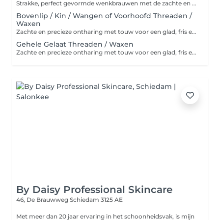
Strakke, perfect gevormde wenkbrauwen met de zachte en precieze touwtechniek. Geschikt voor alle huidtypes.
Bovenlip / Kin / Wangen of Voorhoofd Threaden /
Waxen
Zachte en precieze ontharing met touw voor een glad, fris en egaal gezicht. Verwijderd donshaartjes zonder irritatie en laat de huid zijdezacht aanvoelen.
Gehele Gelaat Threaden / Waxen
Zachte en precieze ontharing met touw voor een glad, fris en egaal gezicht. Verwijderd donshaartjes zonder irritatie en laat de huid zijdezacht aanvoelen.
By Daisy Professional Skincare
46, De Brauwweg
Schiedam 3125 AE
Met meer dan 20 jaar ervaring in het schoonheidsvak, is mijn