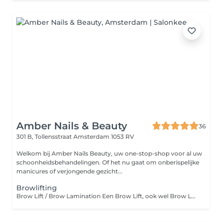
Amber Nails & Beauty
36
301 B, Tollensstraat
Amsterdam 1053 RV
Welkom bij Amber Nails Beauty, uw one-stop-shop voor al uw
schoonheidsbehandelingen. Of het nu gaat om onberispelijke
manicures of verjongende gezicht...
Browlifting
Brow Lift / Brow Lamination Een Brow Lift, ook wel Brow Lamination genoemd, is een behandeling waarbij de wenkbrauwhaartjes in de gewenste richting worden geplaatst en gefixeerd. Hierdoor ogen de wenkbrauwen voller, strakker en perfect gestyled, met een natuurlijk gelift effect. Deze behandeling is ideaal voor wenkbrauwen met haartjes die naar beneden groeien, alle kanten op staan of wat meer volume en definitie kunnen gebruiken. Het resultaat blijft gemiddeld 4 tot 6 weken zichtbaar. Voordelen van een Brow Lift / Lamination: Geeft vollere en strakkere wenkbrauwen Brengt haartjes in de gewenste richting Creëert een gelift en verzorgd effect Geschikt voor dunne, stugge of eigenwijze wenkbrauwen Langdurig resultaat (46 weken) Belangrijk om te weten: Tijdens de menstruatie of bij hormonale schommelingen kan het resultaat soms iets minder sterk of minder lang houdbaar zijn. Dit verschilt per persoon en is volkomen normaal. Kom bij voorkeur zonder wenkbrauwmake-up naar je afspraak. Brow Lift / Brow Lamination A Brow Lift, also known as Brow Lamination, is a treatment that sets the brow hairs into the desired shape and direction. This creates fuller, smoother and more defined brows with a natural lifted look. It is perfect for brows with unruly, downward-growing or sparse hairs and enhances the natural brow shape. Results typically last 4 to 6 weeks. Benefits of a Brow Lift / Lamination: Creates fuller and more defined brows Sets brow hairs in the desired direction Gives a lifted, polished appearance Suitable for thin, coarse or unruly brows Long-lasting results (46 weeks) Please note: During menstruation or hormonal fluctuations, results may sometimes be slightly less strong or less long-lasting. This varies per person and is completely normal. Please arrive without brow makeup for best results.