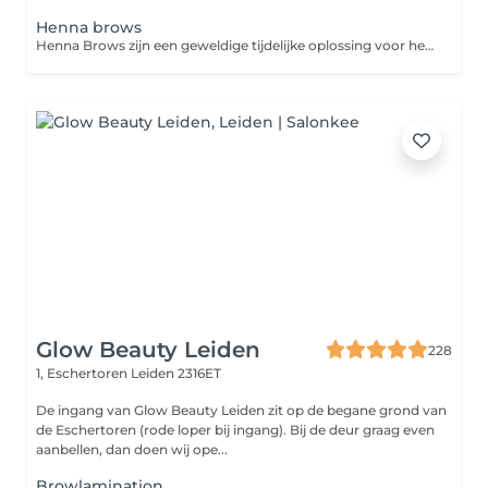
Henna brows
Henna Brows zijn een geweldige tijdelijke oplossing voor het verven van je wenkbrauwen. Henna is een plantaardige verf die niet alleen de haartjes kleurt, maar ook de huid eronder voor een voller effect. Dit is een geweldige keuze voor wie geen permanente oplossing zoekt, maar wel een langdurig resultaat van ongeveer 1 tot 3 weken wil.
Glow Beauty Leiden
228
1, Eschertoren
Leiden 2316ET
De ingang van Glow Beauty Leiden zit op de begane grond van
de Eschertoren (rode loper bij ingang). Bij de deur graag even
aanbellen, dan doen wij ope...
Browlamination