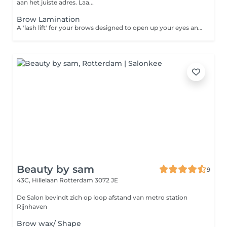
aan het juiste adres. Laa...
Brow Lamination
A 'lash lift' for your brows designed to open up your eyes and give you a fuller, bushier brow without microblading or semi-permanent makeup. This process uses a chemical solution to adjust your eyebrow hairs by straightening them to stay in the desired direction and can last for up to 2 months. It's great for taming thick, unruly brows and encourages the hair to grow in the same direction. There are two different solutions the first softens eyebrow hair and prepares them for lamination while the second restructures the hair to keep them in place. The solutions are brushed through the brow and left on for twenty minutes (making sure they stay in the desired shape). Thick or thin brows, it doesn't discriminate. Wake up every morning to perfect brows and flawless arches with this non-invasive treatment. Dreamy. The best bit? It's vegan and cruelty-free. Please note: Don't get your brows wet or apply makeup, cream or oil to them for at least 24 hours after your treatment.
Beauty by sam
9
43C, Hillelaan
Rotterdam 3072 JE
De Salon bevindt zich op loop afstand van metro station
Rijnhaven
Brow wax/ Shape