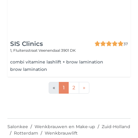
SIS Clinics
37
1, Fluitersstraat
Veenendaal 3901 DK
combi vitamine lashlift + brow lamination
brow lamination
«
1
2
»
Salonkee
Wenkbrauwen en Make-up
Zuid-Holland
Rotterdam
Wenkbrauwlift