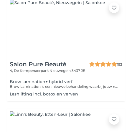
Salon Pure Beauté
192
4, De Kempenaerpark
Nieuwegein 3437 JE
Brow lamination+ hybrid verf
Brow Lamination is een nieuwe behandeling waarbij jouw natuurlijke wenkbrauwhaartjes in de juiste richting geplaatst worden. Dit wordt gedaan met behulp van speciale lotion-formules. Hierdoor lijken je wenkbrauwen meteen veel voller. Het resultaat is heel natuurlijk en blijft ca. 6 weken zichtbaar. Bij deze behandeling is het modelleren van de wenkbrauwen (waxen, epileren en trimmen) inclusief. Tijdens deze behandeling word er gebruik gemaakt van hybrid verf.
Lashlifting incl. botox en verven