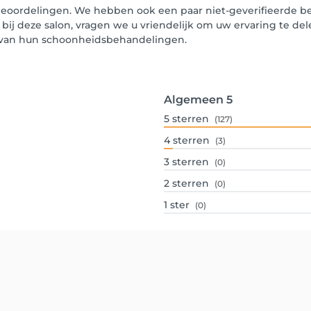
beoordelingen. We hebben ook een paar niet-geverifieerde be
 bij deze salon, vragen we u vriendelijk om uw ervaring te de
n van hun schoonheidsbehandelingen.
Algemeen
5
5
sterren
(127)
4
sterren
(3)
3
sterren
(0)
2
sterren
(0)
1
ster
(0)