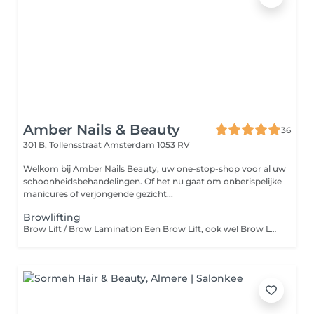
Amber Nails & Beauty
36
301 B, Tollensstraat
Amsterdam 1053 RV
Welkom bij Amber Nails Beauty, uw one-stop-shop voor al uw
schoonheidsbehandelingen. Of het nu gaat om onberispelijke
manicures of verjongende gezicht...
Browlifting
Brow Lift / Brow Lamination Een Brow Lift, ook wel Brow Lamination genoemd, is een behandeling waarbij de wenkbrauwhaartjes in de gewenste richting worden geplaatst en gefixeerd. Hierdoor ogen de wenkbrauwen voller, strakker en perfect gestyled, met een natuurlijk gelift effect. Deze behandeling is ideaal voor wenkbrauwen met haartjes die naar beneden groeien, alle kanten op staan of wat meer volume en definitie kunnen gebruiken. Het resultaat blijft gemiddeld 4 tot 6 weken zichtbaar. Voordelen van een Brow Lift / Lamination: Geeft vollere en strakkere wenkbrauwen Brengt haartjes in de gewenste richting Creëert een gelift en verzorgd effect Geschikt voor dunne, stugge of eigenwijze wenkbrauwen Langdurig resultaat (46 weken) Belangrijk om te weten: Tijdens de menstruatie of bij hormonale schommelingen kan het resultaat soms iets minder sterk of minder lang houdbaar zijn. Dit verschilt per persoon en is volkomen normaal. Kom bij voorkeur zonder wenkbrauwmake-up naar je afspraak. Brow Lift / Brow Lamination A Brow Lift, also known as Brow Lamination, is a treatment that sets the brow hairs into the desired shape and direction. This creates fuller, smoother and more defined brows with a natural lifted look. It is perfect for brows with unruly, downward-growing or sparse hairs and enhances the natural brow shape. Results typically last 4 to 6 weeks. Benefits of a Brow Lift / Lamination: Creates fuller and more defined brows Sets brow hairs in the desired direction Gives a lifted, polished appearance Suitable for thin, coarse or unruly brows Long-lasting results (46 weeks) Please note: During menstruation or hormonal fluctuations, results may sometimes be slightly less strong or less long-lasting. This varies per person and is completely normal. Please arrive without brow makeup for best results.