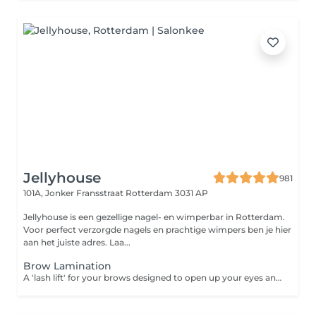
Jellyhouse
981
101A, Jonker Fransstraat
Rotterdam 3031 AP
Jellyhouse is een gezellige nagel- en wimperbar in Rotterdam.
Voor perfect verzorgde nagels en prachtige wimpers ben je hier
aan het juiste adres. Laa...
Brow Lamination
A 'lash lift' for your brows designed to open up your eyes and give you a fuller, bushier brow without microblading or semi-permanent makeup. This process uses a chemical solution to adjust your eyebrow hairs by straightening them to stay in the desired direction and can last for up to 2 months. It's great for taming thick, unruly brows and encourages the hair to grow in the same direction. There are two different solutions the first softens eyebrow hair and prepares them for lamination while the second restructures the hair to keep them in place. The solutions are brushed through the brow and left on for twenty minutes (making sure they stay in the desired shape). Thick or thin brows, it doesn't discriminate. Wake up every morning to perfect brows and flawless arches with this non-invasive treatment. Dreamy. The best bit? It's vegan and cruelty-free. Please note: Don't get your brows wet or apply makeup, cream or oil to them for at least 24 hours after your treatment.