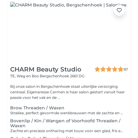
CHARM Beauty Studio
97
7E, Weg en Bos
Bergschenhoek 2661 DG
Bij onze salon in Bergschenhoek staat uiterlijke verzorging
centraal. Eigenaresse Carmen is haar salon gestart vanuit haar
passie voor het vak en de ...
Brow Threaden / Waxen
Strakke, perfect gevormde wenkbrauwen met de zachte en precieze touwtechniek. Geschikt voor alle huidtypes.
Bovenlip / Kin / Wangen of Voorhoofd Threaden /
Waxen
Zachte en precieze ontharing met touw voor een glad, fris en egaal gezicht. Verwijderd donshaartjes zonder irritatie en laat de huid zijdezacht aanvoelen.