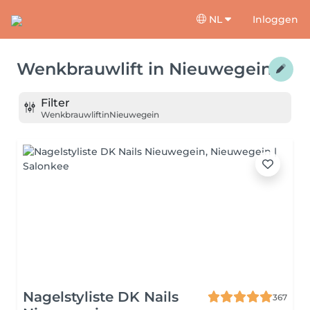
NL
Inloggen
Wenkbrauwlift
in
Nieuwegein
Filter
Wenkbrauwlift
in
Nieuwegein
Nagelstyliste DK Nails
367