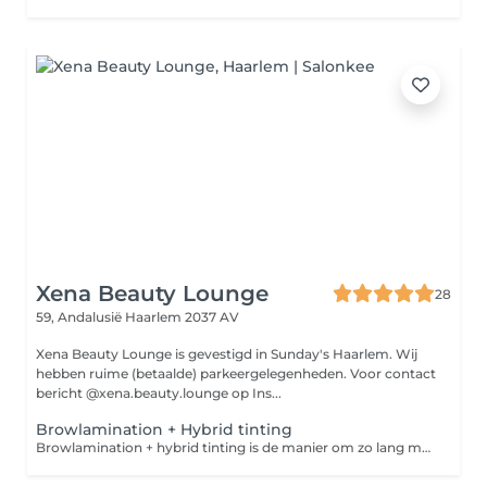
Xena Beauty Lounge
28
59, Andalusië
Haarlem 2037 AV
Xena Beauty Lounge is gevestigd in Sunday's Haarlem. Wij
hebben ruime (betaalde) parkeergelegenheden. Voor contact
bericht @xena.beauty.lounge op Ins...
Browlamination + Hybrid tinting
Browlamination + hybrid tinting is de manier om zo lang mogelijk van jouw mooie wenkbrauwen te genieten. De wenkbrauw haren worden semi permanent gelift en hydrid tinting zorgt ervoor dat de kleur 10 dagen op de huid en maar liefst 4/6 weken op de wenkbrauw haren blijft zitten!