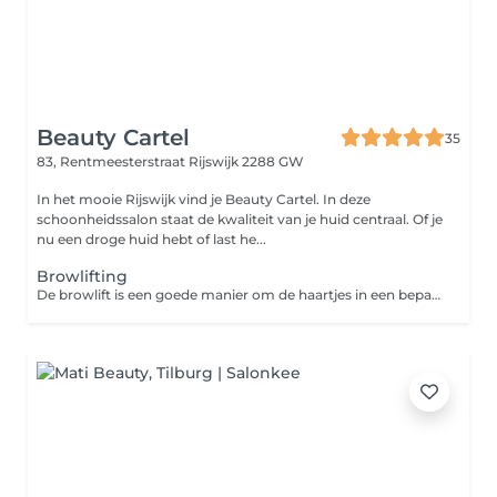
Beauty Cartel
35
83, Rentmeesterstraat
Rijswijk 2288 GW
In het mooie Rijswijk vind je Beauty Cartel. In deze
schoonheidssalon staat de kwaliteit van je huid centraal. Of je
nu een droge huid hebt of last he...
Browlifting
De browlift is een goede manier om de haartjes in een bepaalde richting te brengen. Geschikt voor haartjes die af en toe een eigen wil hebben. Je hoeft je wenkbrauwen niet meer elke dag in model te brengen. Het resultaat blijft tot ongeveer 6 weken zichtbaar, afhankelijk van de groeicyclus van je wenkbrauwen.