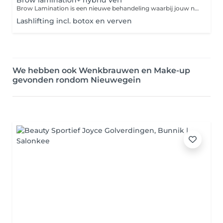
Brow lamination+ hybrid verf
Brow Lamination is een nieuwe behandeling waarbij jouw natuurlijke wenkbrauwhaartjes in de juiste richting geplaatst worden. Dit wordt gedaan met behulp van speciale lotion-formules. Hierdoor lijken je wenkbrauwen meteen veel voller. Het resultaat is heel natuurlijk en blijft ca. 6 weken zichtbaar. Bij deze behandeling is het modelleren van de wenkbrauwen (waxen, epileren en trimmen) inclusief. Tijdens deze behandeling word er gebruik gemaakt van hybrid verf.
Lashlifting incl. botox en verven
We hebben ook Wenkbrauwen en Make-up
gevonden rondom Nieuwegein