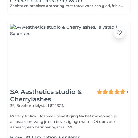
Gehele Gelaat Threaden / Waxen
Zachte en precieze ontharing met touw voor een glad, fris en egaal gezicht. Verwijderd donshaartjes zonder irritatie en laat de huid zijdezacht aanvoelen.
SA Aesthetics studio &
9
Cherrylashes
39, Breehorn
lelystad 8223CN
Privacy Policy | Afspraak bevestiging Na het maken van je
afspraak, ontvang je een bevestigingsmail en 24 uur voor
aanvang een herinneringsmail. Wij...
Brow Lift Lamination + epileren