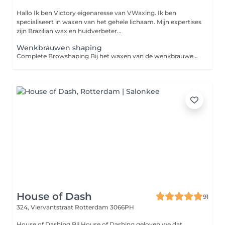
Hallo Ik ben Victory eigenaresse van VWaxing. Ik ben
specialiseert in waxen van het gehele lichaam. Mijn expertises
zijn Brazilian wax en huidverbeter...
Wenkbrauwen shaping
Complete Browshaping Bij het waxen van de wenkbrauwen wordt warme wax op de huid aangebracht om ongewenste haartjes rondom de wenkbrauwen te verwijderen. Het resultaat zijn strakke, mooie wenkbrauwen met een langdurig effect.
House of Dash
91
324, Viervantstraat
Rotterdam 3066PH
House of Dashing Bij House of Dashing geloven we dat