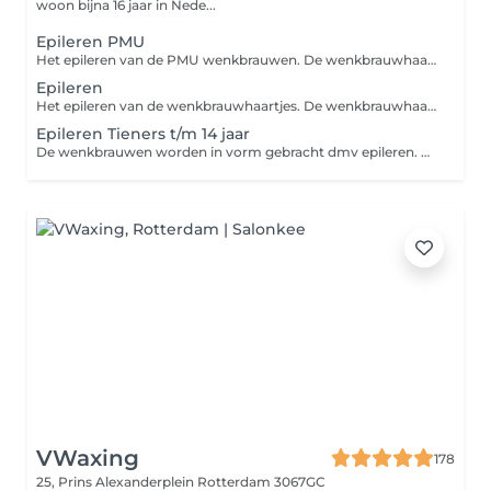
woon bijna 16 jaar in Nede...
Epileren PMU
Het epileren van de PMU wenkbrauwen. De wenkbrauwhaartjes worden door middel van een pincet verwijdert en als finishing touch wordt een Brow Gel gebruikt en strak gemaakt met een highlighter.
Epileren
Het epileren van de wenkbrauwhaartjes. De wenkbrauwhaartjes worden door middel van een pincet verwijdert en als finishing touch worden de wenkbrauwen gestijlt met een Brow Gel en strak gemaakt met een highlighter.
Epileren Tieners t/m 14 jaar
De wenkbrauwen worden in vorm gebracht dmv epileren. Donshaartjes worden verwijdert met een wenkbrauwmesje.
VWaxing
178
25, Prins Alexanderplein
Rotterdam 3067GC