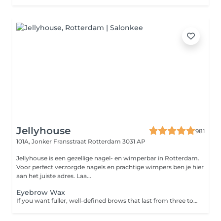
Jellyhouse
981
101A, Jonker Fransstraat
Rotterdam 3031 AP
Jellyhouse is een gezellige nagel- en wimperbar in Rotterdam.
Voor perfect verzorgde nagels en prachtige wimpers ben je hier
aan het juiste adres. Laa...
Eyebrow Wax
If you want fuller, well-defined brows that last from three to five weeks, book in for a wax and tint. Please note: If you have not had a patch at this salon in the last 6 months then a patch test is required 24 to 48 hours prior to your appointment. Please contact the salon to arrange this.