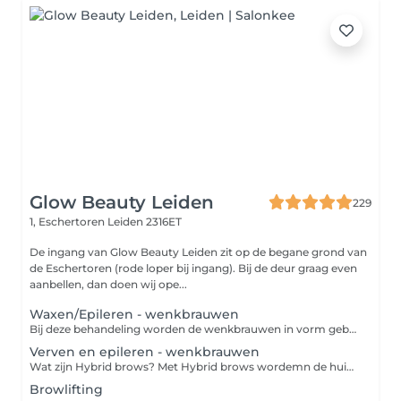
Glow Beauty Leiden
229
1, Eschertoren
Leiden 2316ET
De ingang van Glow Beauty Leiden zit op de begane grond van
de Eschertoren (rode loper bij ingang). Bij de deur graag even
aanbellen, dan doen wij ope...
Waxen/Epileren - wenkbrauwen
Bij deze behandeling worden de wenkbrauwen in vorm gebracht door te waxen, epileren en eventueel het trimmen van de haartjes. De styliste zal met jou bespreken wat je wensen zijn. Er wordt een wax gebruikt die zeer vriendelijk is voor de huid. Aan het einde van de behandeling wordt er ook een nabehandeling aangebracht om roodheid te voorkomen.
Verven en epileren - wenkbrauwen
Wat zijn Hybrid brows? Met Hybrid brows wordemn de huid en de wenkbrauwharen geverfd en mooi gevormd. Het verschil met standaard verf is dat Hybrid verf veel langer zichtbaar blijft op de huid, namelijk 7 tot 10 dagen. Op de haartjes blijft het resultaat maar liefst tot 7 weken. Let op; de duur van de verf is altijd afhankelijk van de haartjes en je huidtype.
Browlifting