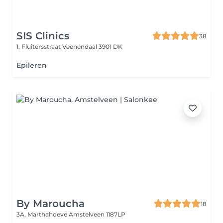
SIS Clinics
38
1, Fluitersstraat
Veenendaal 3901 DK
Epileren
By Maroucha
18
3A, Marthahoeve
Amstelveen 1187LP