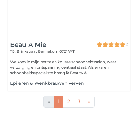
Beau A Mie
6
113, Brinkstraat
Bennekom 6721 WT
Welkom in mijn petite en knusse schoonheidssalon, waar
verzorging en ontspanning centraal staat. Als ervaren
schoonheidsspecialiste breng ik Beauty &...
Epileren & Wenkbrauwen verven
«
1
2
3
»