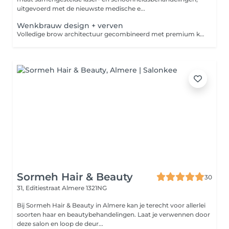
uitgevoerd met de nieuwste medische e...
Wenkbrauw design + verven
Volledige brow architectuur gecombineerd met premium kleurbehandeling inclusief uitgebreide gezichtsanalyse, mappen, vorming en resultaatadvies voor thuisverzorging. Resultaat: Perfecte vorm en kleur, volledig op maat. de ultieme definitie voor uw wenkbrauwen.
Sormeh Hair & Beauty
30
31, Editiestraat
Almere 1321NG
Bij Sormeh Hair & Beauty in Almere kan je terecht voor allerlei
soorten haar en beautybehandelingen. Laat je verwennen door
deze salon en loop de deur...