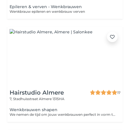
Epileren & verven - Wenkbrauwen
Wenkbrauw epileren en wenkbrauw verven
Hairstudio Almere
17
7, Stadhuisstraat
Almere 1315HA
Wenkbrauwen shapen
We nemen de tijd om jouw wenkbrauwen perfect in vorm te brengen door middel van threading, oftewel epileren met touw. We luisteren naar je wensen en houden rekening met de vorm van je gezicht en de natuurlijke groei van je wenkbrauwen. Zo zorgen we ervoor dat jouw wenkbrauwen perfect bij je passen en je gezicht de mooiste expressie geven. Wil je jouw behandeling helemaal afstemmen op jouw persoonlijke stijl? Voeg dan een brow tint of brow lamination toe voor een extra verzorgde look.