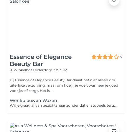
Essence of Elegance
17
Beauty Bar
9, Winkelhof
Leiderdorp 2353 TR
Bij Essence of Élégance Beauty Bar draait het niet alleen om
uiterlijke verzorging, maar om hoe jij je voelt wanneer je goed
voor jezelf zorgt. Het is...
Wenkbrauwen Waxen
Wil je graag af van gezichtshaar zonder dat er stoppels teruggroeien? Dan is harsen de oplossing. Harsen is een ontharingsmethode die de haar met wortel en al verwijdert. Een groot voordeel van harsen ten opzichte van scheren is dat de haren langer wegblijven en zachter teruggroeien. Zo geniet je langer van een zijdezachte huid!