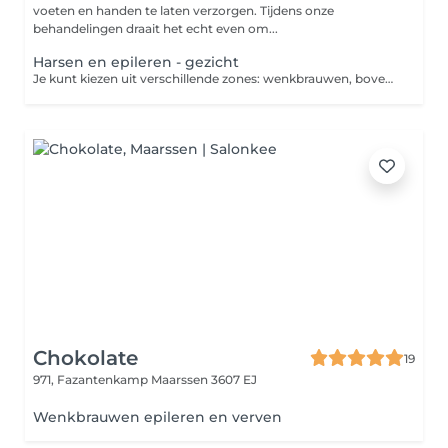
voeten en handen te laten verzorgen. Tijdens onze
behandelingen draait het echt even om...
Harsen en epileren - gezicht
Je kunt kiezen uit verschillende zones: wenkbrauwen, bovenlip, kin en kaaklijn. Vermeld in opmerkingen om welke zone of zonder het gaat
Chokolate
19
971, Fazantenkamp
Maarssen 3607 EJ
Wenkbrauwen epileren en verven