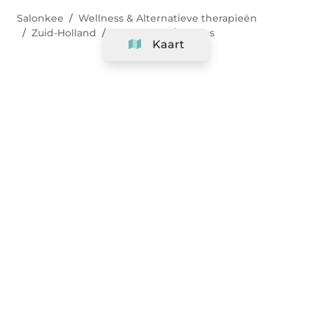
Salonkee
Wellness & Alternatieve therapieën
Zuid-Holland
Rotterdam
Pilates
Kaart
Bedrijf
Support
Team
&
Carrières
Informatie voor salons
Legaal
Herroepingsrecht uitoefenen
Algemene voorwaarden