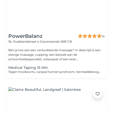
PowerBalanz
14
1b, Oudelandstraat
s-Gravenzande 2691 CB
Ben je toe aan een verkwikkende massage? In deze tijd is een
stevige massage, cupping, een bezoek aan de
schoonheidsspecialist, osteopaat of een ener...
Medical Taping 15 Min
Tegen hooikoorts, carpaal tunnel syndroom, tenniselleboog, pijnlijke nek, zere schouder/knie/enkel etc. Vermeld aub in de opmerking waarvoor de taping is!