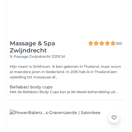
Massage & Spa
350
Zwijndrecht
9, Passage
Zwijndrecht 3331CM
Mijn naam is Sirikhwan. Ik ben geboren in Thailand, maar woon
al meerdere jaren in Nederland. In 2015 heb ik in Thailand een
opleiding tot masseuse af...
Bellabaci body cups
Met de Bellabaci Body Cups kan je de ideale behandeling uitvoeren en is voor iedereen die o.a. last heeft van; pijnlijke en gespannen spieren, spijsverteringsproblemen, gewrichtspijn, cellulite, hoofdpijn, migraine en striae. De therapeutische gevolgen van de behandeling met de Bellabaci cap kunnen zijn: het verminderen van obstipatie, activeren van de (huid)stofwisseling, het verbeteren van de elasticiteit van de huid, blokkades worden opgeheven, gifstoffen en afvalstoffen worden afgevoerd en het verbetert de spierspanning. Bij gebruik op de rug of gespannen, pijnlijk spieren helpt het tevens om vet en vochtophopingen te verminderen, de doorbloeding te verbeteren en gifstoffen en andere afvalstoffen te elimineren uit je spieren. Het stimuleert de lymfe- en bloedcirculatie.