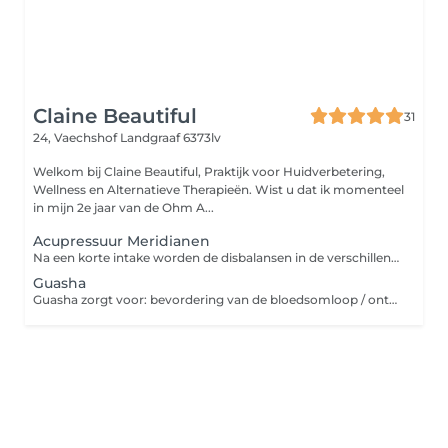
Claine Beautiful
31
24, Vaechshof
Landgraaf 6373lv
Welkom bij Claine Beautiful, Praktijk voor Huidverbetering,
Wellness en Alternatieve Therapieën. Wist u dat ik momenteel
in mijn 2e jaar van de Ohm A...
Acupressuur Meridianen
Na een korte intake worden de disbalansen in de verschillende meridianen behandeld. Dit is een drukpunten massage waarbij een doorstroom van energie in de blokkades wordt opgebouwd.
Guasha
Guasha zorgt voor: bevordering van de bloedsomloop / ontgifting en ontzuring / stimulatie van het immuunsysteem het verminderen/verlichten van blokkades en pijn / verbeterde werking van de organen regeneratie en revitalisatie / vermindering van spanning (stress), moeheid en burn-out balans op emotioneel vlak / ontspanning en bevordering van helderheid van geest.