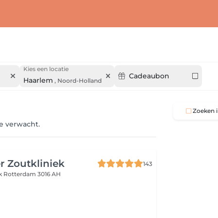
Kies een locatie
Cadeaubon
Haarlem
,
Noord-Holland
Zoeken i
je verwacht.
 Zoutkliniek
143
jk
Rotterdam 3016 AH