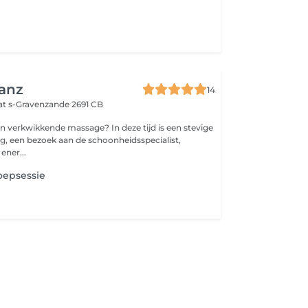
anz
14
at
s-Gravenzande 2691 CB
kende massage? In deze tijd is een stevige
, een bezoek aan de schoonheidsspecialist,
ener...
oepsessie