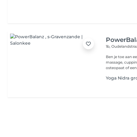
PowerBal
1b, Oudelandstra
Ben je toe aan een verkwik
massage, cupping
osteopaat of een 
Yoga Nidra gr