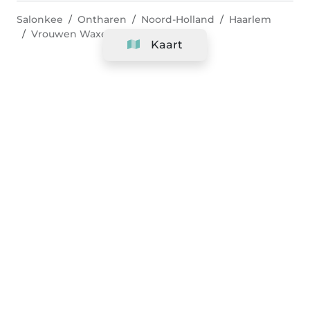
Salonkee
Ontharen
Noord-Holland
Haarlem
Vrouwen Waxen - Hollywood
Kaart
Bedrijf
Support
Team
&
Carrières
Informatie voor salons
Legaal
Herroepingsrecht uitoefenen
Algemene voorwaarden