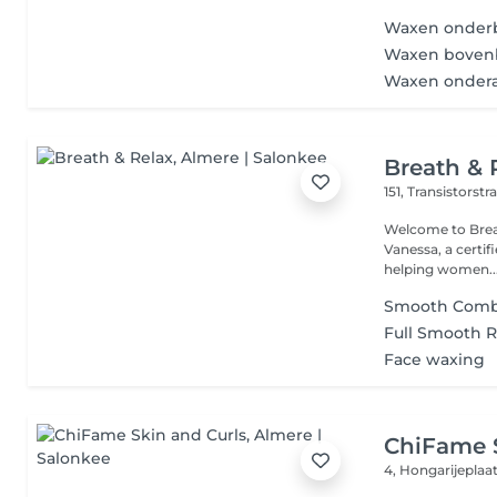
Waxen onder
Waxen bove
Waxen onder
Breath & 
151, Transistorstr
Welcome to Breath & Relax ! Where sel
Vanessa, a certif
helping women..
Smooth Combo
Full Smooth Ri
Face waxing
ChiFame S
4, Hongarijeplaa