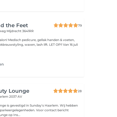
d the Feet
79
sweg
Mijdrecht 3641RR
salon! Medisch pedicure, gellak handen & voeten,
tyling, waxen, lash lift. LET OP!! Van 16 juli
en
uty Lounge
28
arlem 2037 AV
ge is gevestigd in Sunday's Haarlem. Wij hebben
gelegenheden. Voor contact bericht
nge op Ins...