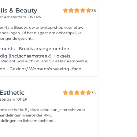
ls & Beauty
36
aat
Amsterdam 1053 RV
r Nails Beauty, uw one-stop-shop voor al uw
ndelingen. Of het nu gaat om onberispelijke
jongende gezicht...
gements - Bruids arrangementen
ledig (incl.schaamstreek) + oksels
Achieve Smooth, Radiant Skin with IPL and SHR Hair Removal! At Amber Nails & Beauty, we offer the latest hair removal technologies to keep your skin silky smooth and beautifully maintained. Choose from our professional IPL or SHR treatments, tailored to your skin type. Why Choose IPL or SHR? Long-lasting hair reduction Smooth, radiant skin without stubble Comfortable and suitable for all skin types, even sensitive and darker tones Special Offer: Enjoy 30% Off on 8-Session Treatment Packages! Book a series of 8 treatments and receive an amazing 30% discount on the total price. This is your chance to effectively and affordably say goodbye to unwanted hair! What Makes Our SHR Technology Unique? Comfortable and pain-free hair removal with In-Motion Technology Safe for the most sensitive skin Lower energy exposure, maximum results Still Unsure? Our expert team is here to provide personalized advice and help you choose the best treatment for your needs. Treat yourself to the soft, smooth skin you've always dreamed of! Don't waitschedule your appointment today and get ready to shine! Please shave within 24 hours prior to your treatment and don't use any lotion or deodorant on the day of the treatment.
en - Gezicht/ Womens's waxing- face
Esthetic
35
terdam 1011ER
nia esthetic. Bij deze salon kun je terecht voor
ehandelingen waaronder PMU,
delingen en lichaamsbehand...