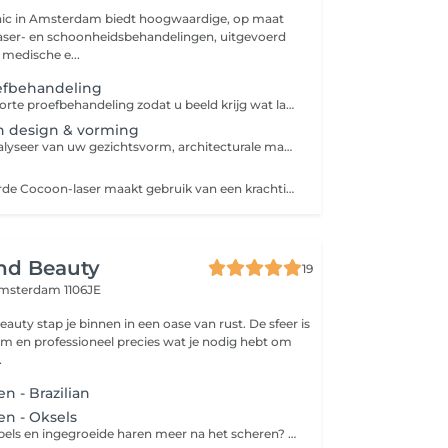
linic in Amsterdam biedt hoogwaardige, op maat
aser- en schoonheidsbehandelingen, uitgevoerd
medische e...
oefbehandeling
Enkel consult + korte proefbehandeling zodat u beeld krijg wat laserontharing inhoud en hoe dit voelt.
 design & vorming
Professionele analyseer van uw gezichtsvorm, architecturale mappen volgens de gouden ratio en precisie-sharing via epileren. Elke behandelingwordt aangepast aan uw unieke gelaatstrekken. Resultaat: Perfect gevormde wenkbrauwen die harmoniëren met uw natuurlijke schoonheid verstreken.
Onze geavanceerde Cocoon-laser maakt gebruik van een krachtige lichtbundel die haarzakjes gericht aanpakt, resulterend in langdurige gladheid bij het laseren van de bikinilijn. De laser straalt een nauwkeurige golflengte uit die door het melanine in de haarzakjes wordt geabsorbeerd. Deze geabsorbeerde energie wordt omgezet in warmte, waardoor de haarfollikels doelgericht beschadigd worden, terwijl de omringende huid ongedeerd blijft.
nd Beauty
19
msterdam 1106JE
auty stap je binnen in een oase van rust. De sfeer is
oneel precies wat je nodig hebt om
.
 - Brazilian
n - Oksels
Geen harde stoppels en ingegroeide haren meer na het scheren? Dan is harsen de perfecte oplossing. Harsen is een ontharingsmethode die de haar met wortel en al verwijdert. Een groot voordeel van harsen ten opzichte van scheren is dat de haren langer wegblijven en zachter teruggroeien. Zo geniet je langer van een zijdezachte huid!