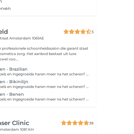
n
erven
eld
3
traat
Amsterdam 1061AE
en professionele schoonheidssalon die garant staat
cosmetica zorg. Het aanbod bestaat uit luxe
wel voo...
 - Brazilian
Geen harde stoppels en ingegroeide haren meer na het scheren? Dan is harsen de perfecte oplossing. Harsen is een ontharingsmethode die de haar met wortel en al verwijdert. Een groot voordeel van harsen ten opzichte van scheren is dat de haren langer wegblijven en zachter teruggroeien. Zo geniet je langer van een zijdezachte huid! Bij een 'bikinilijn' worden ongewenste haren in je liezen en aan de boven- en zijkanten van het bikinigebied verwijderd. Bij een 'Brazilian wax' wordt niet alleen het schaamhaar van je bikinilijn en venusheuvel verwijderd, maar ook dat van je intieme delen (schaamlippen, bilnaad en rond de anus). Desgewenst wordt er een streepje of driehoekje overgelaten.
 - Bikinilijn
Geen harde stoppels en ingegroeide haren meer na het scheren? Dan is harsen de perfecte oplossing. Harsen is een ontharingsmethode die de haar met wortel en al verwijdert. Een groot voordeel van harsen ten opzichte van scheren is dat de haren langer wegblijven en zachter teruggroeien. Zo geniet je langer van een zijdezachte huid! Bij een 'bikinilijn' worden ongewenste haren in je liezen en aan de boven- en zijkanten van het bikinigebied verwijderd. Bij een 'Brazilian wax' wordt niet alleen het schaamhaar van je bikinilijn en venusheuvel verwijderd, maar ook dat van je intieme delen (schaamlippen, bilnaad en rond de anus). Desgewenst wordt er een streepje of driehoekje overgelaten.
en - Benen
Geen harde stoppels en ingegroeide haren meer na het scheren? Dan is harsen de perfecte oplossing. Harsen is een ontharingsmethode die de haar met wortel en al verwijdert. Een groot voordeel van harsen ten opzichte van scheren is dat de haren langer wegblijven en zachter teruggroeien. Zo geniet je langer van een zijdezachte huid!
aser Clinic
38
msterdam 1081 KH