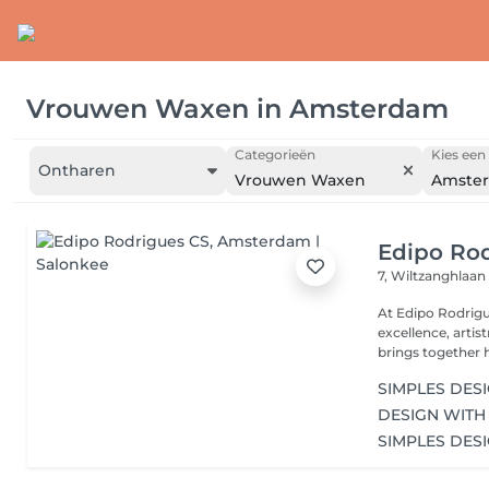
Vrouwen Waxen
in
Amsterdam
Categorieën
Kies een 
Ontharen
Vrouwen Waxen
Amste
Edipo Ro
7, Wiltzanghlaa
At Edipo Rodrigu
excellence, artis
brings together h
SIMPLES DESI
DESIGN WITH 
SIMPLES DESI