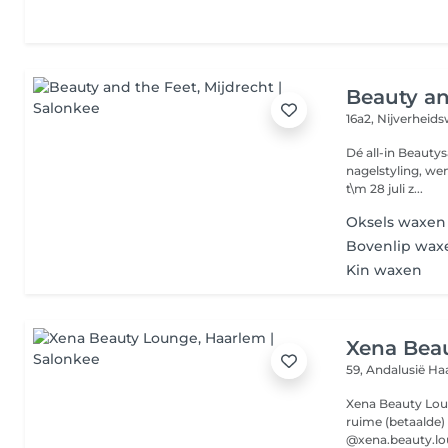
Beauty an
16a2, Nijverheid
Dé all-in Beauty
nagelstyling, wenkbrauws
t\m 28 juli z...
Oksels waxen
Bovenlip wax
Kin waxen
Xena Bea
59, Andalusië
Ha
Xena Beauty Loun
ruime (betaalde) parkeer
@xena.beauty.lou