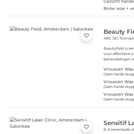
Gezicht harse
Brow wax + v
Beauty Fi
485, Jan Toorops
Beautyfield is e
voor effectieve 
behandelingen zo
Vrouwen Waxen
Vrouwen Waxen
Vrouwen Wax
Sensitif L
8, Koenenkade
A