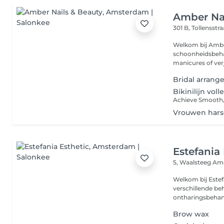
Amber Nai
301 B, Tollensstr
Welkom bij Ambe
schoonheidsbeha
manicures of ver
Bridal arran
Bikinilijn vol
Vrouwen hars
Estefania 
5, Waalsteeg
Ams
Welkom bij Estefa
verschillende b
ontharingsbehan
Brow wax