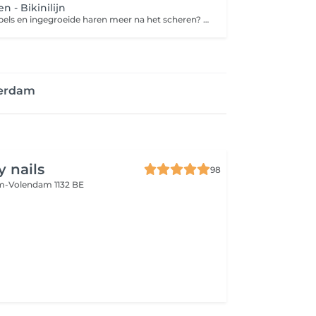
 - Bikinilijn
Geen harde stoppels en ingegroeide haren meer na het scheren? Dan is harsen de perfecte oplossing. Harsen is een ontharingsmethode die de haar met wortel en al verwijdert. Een groot voordeel van harsen ten opzichte van scheren is dat de haren langer wegblijven en zachter teruggroeien. Zo geniet je langer van een zijdezachte huid! Bij een 'bikinilijn' worden ongewenste haren in je liezen en aan de boven- en zijkanten van het bikinigebied verwijderd. Bij een 'Brazilian wax' wordt niet alleen het schaamhaar van je bikinilijn en venusheuvel verwijderd, maar ook dat van je intieme delen (schaamlippen, bilnaad en rond de anus). Desgewenst wordt er een streepje of driehoekje overgelaten.
terdam
 nails
98
-Volendam 1132 BE