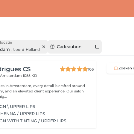
locatie
Cadeaubon
rdam
,
Noord-Holland
drigues CS
Zoeken i
106
n
Amsterdam 1055 KD
es in Amsterdam, every detail is crafted around
try, and an elevated client experience. Our salon
ig...
GN \ UPPER LIPS
HENNA / UPPER LIPS
GN WITH TINTING / UPPER LIPS