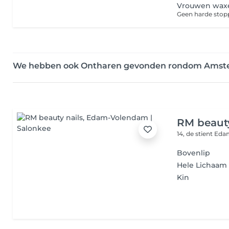
Vrouwen waxen
We hebben ook Ontharen gevonden rondom Ams
RM beauty
14, de stient
Edam
Bovenlip
Hele Lichaam
Kin