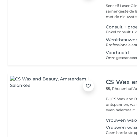
Sensitif Laser C
samengestelde l
met de nieuwste 
Consult + pr
Wenkbrauwen
Voorhoofd
CS Wax a
55, Rhenenhof
A
Bij CS Wax and Be
ontspannen, warm en professi
even helemaal t..
Vrouwen waxen
Vrouwen waxe