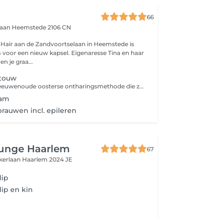
66
laan
Heemstede 2106 CN
a Hair aan de Zandvoortselaan in Heemstede is
voor een nieuw kapsel. Eigenaresse Tina en haar
 je graa...
 touw
Threaden is een eeuwenoude oosterse ontharingsmethode die zeer geschikt is voor het gezicht. De haartjes worden met katoenen draden verwijderd, waardoor heel precies en snel gewerkt kan worden. Je kunt kiezen uit je gezicht of gezicht en wenkbrauwen.
aam
auwen incl. epileren
unge Haarlem
67
kerlaan
Haarlem 2024 JE
lip
ip en kin