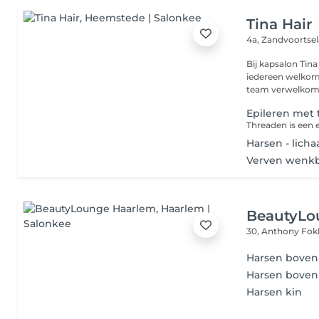
Tina Hair
4a, Zandvoortse
Bij kapsalon Tin
iedereen welkom 
team verwelkomen
Epileren met
Harsen - lich
Verven wenkbr
BeautyLo
30, Anthony Fok
Harsen boven
Harsen bovenl
Harsen kin