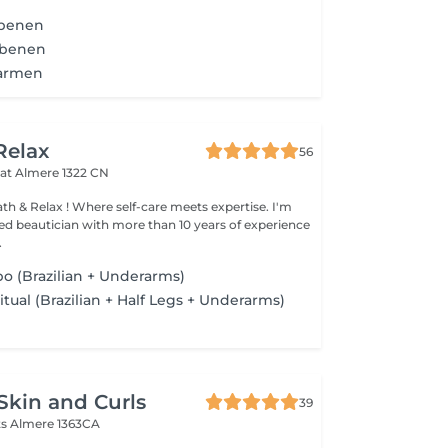
benen
nbenen
armen
Relax
56
aat
Almere 1322 CN
f-care meets expertise. I'm
ied beautician with more than 10 years of experience
.
 (Brazilian + Underarms)
tual (Brazilian + Half Legs + Underarms)
kin and Curls
39
ts
Almere 1363CA