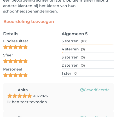
een beoordeling achter te laten. Op die manier helpt u
andere klanten bij het kiezen van hun
schoonheidsbehandelingen.
Beoordeling toevoegen
Details
Algemeen
5
Eindresultaat
5
sterren
(127)
4
sterren
(3)
Sfeer
3
sterren
(0)
2
sterren
(0)
Personeel
1
ster
(0)
Anita
Geverifieerde
31.07.2026
Ik ben zeer tevreden.