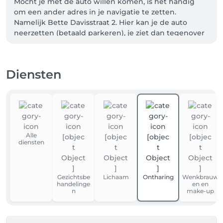
Mocht je met de auto willen komen, is het handig 
om een ander adres in je navigatie te zetten. 
Namelijk Bette Davisstraat 2. Hier kan je de auto 
neerzetten (betaald parkeren), je ziet dan tegenover 
de bushalte ons gebouw.
Diensten
Alle
diensten
Gezichtsbe
Lichaam
Ontharing
Wenkbrauw
handelinge
en en
n
make-up