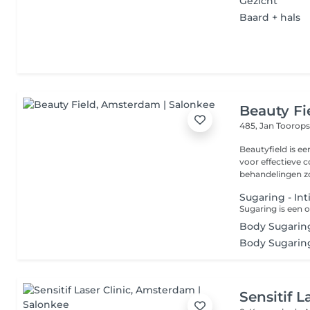
Gezicht
Baard + hals
Beauty Fi
485, Jan Toorops
Beautyfield is e
voor effectieve 
behandelingen zo
Sugaring - In
Body Sugaring
Body Sugarin
Sensitif L