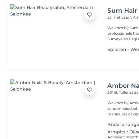
Sum Hair
53, Het Laagt
Am
Welkom bij Sum 
professionele haa
Sumeye en Ezgi z
Epileren - W
Amber Nai
301 B, Tollensstr
Welkom bij Ambe
schoonheidsbeha
manicures of ver
Bridal arran
Armpits / Oks