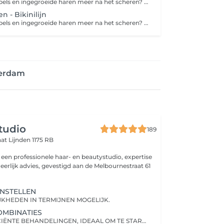
Geen harde stoppels en ingegroeide haren meer na het scheren? Dan is harsen de perfecte oplossing. Harsen is een ontharingsmethode die de haar met wortel en al verwijdert. Een groot voordeel van harsen ten opzichte van scheren is dat de haren langer wegblijven en zachter teruggroeien. Zo geniet je langer van een zijdezachte huid!
 - Bikinilijn
Geen harde stoppels en ingegroeide haren meer na het scheren? Dan is harsen de perfecte oplossing. Harsen is een ontharingsmethode die de haar met wortel en al verwijdert. Een groot voordeel van harsen ten opzichte van scheren is dat de haren langer wegblijven en zachter teruggroeien. Zo geniet je langer van een zijdezachte huid! Bij een 'bikinilijn' worden ongewenste haren in je liezen en aan de boven- en zijkanten van het bikinigebied verwijderd. Bij een 'Brazilian wax' wordt niet alleen het schaamhaar van je bikinilijn en venusheuvel verwijderd, maar ook dat van je intieme delen (schaamlippen, bilnaad en rond de anus). Desgewenst wordt er een streepje of driehoekje overgelaten.
terdam
studio
189
aat
Lijnden 1175 RB
s een professionele haar- en beautystudio, expertise
 eerlijk advies, gevestigd aan de Melbournestraat 61
NSTELLEN
KHEDEN IN TERMIJNEN MOGELIJK.
OMBINATIES
KORTE EN EFFICIËNTE BEHANDELINGEN, IDEAAL OM TE STARTEN OF TE ONDERHOUDEN. BETAALMOGELIJKHEDEN IN TERMIJNEN MOGELIJK.