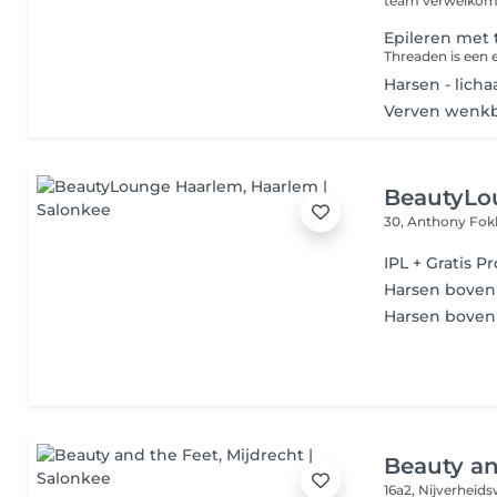
team verwelkomen
Epileren met
Harsen - lich
Verven wenkbr
BeautyLo
30, Anthony Fok
IPL + Gratis 
Harsen boven
Harsen bovenl
Beauty an
16a2, Nijverheid