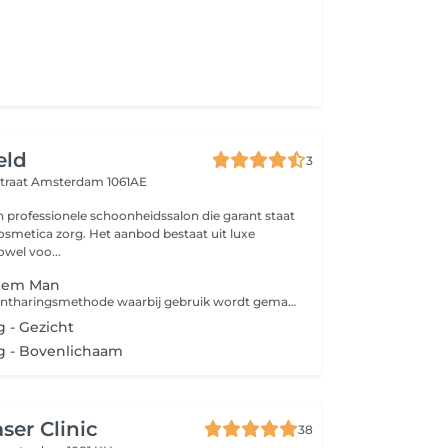
eld
3
traat
Amsterdam 1061AE
en professionele schoonheidssalon die garant staat
cosmetica zorg. Het aanbod bestaat uit luxe
wel voo...
tiem Man
Sugaring is een ontharingsmethode waarbij gebruik wordt gemaakt van een pasta die bestaat uit suiker, water en citroensap. Doordat deze suikerpasta zich alleen aan de haren hecht en niet aan de huid en er in de richting van de haargroei af wordt getrokken, is dit een huidvriendelijke en minder pijnlijke manier van ontharen. Bij een 'bikinilijn' worden ongewenste haren in je liezen en aan de boven- en zijkanten van het bikinigebied verwijderd. Bij een 'Brazilian wax' wordt niet alleen het schaamhaar van je bikinilijn en venusheuvel verwijderd, maar ook dat van je intieme delen (schaamlippen, bilnaad en rond de anus). Desgewenst wordt er een streepje of driehoekje overgelaten. Bij een 'Hollywood wax' wordt niet alleen al het schaamhaar van je bikinilijn en venusheuvel verwijderd, maar ook dat van je intieme delen (schaamlippen, bilnaad en rond de anus).
 - Gezicht
g - Bovenlichaam
aser Clinic
38