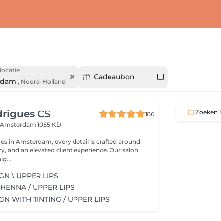
locatie
Cadeaubon
rdam
,
Noord-Holland
drigues CS
Zoeken i
106
n
Amsterdam 1055 KD
es in Amsterdam, every detail is crafted around
try, and an elevated client experience. Our salon
ig...
GN \ UPPER LIPS
HENNA / UPPER LIPS
GN WITH TINTING / UPPER LIPS