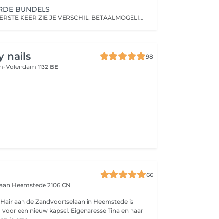
RDE BUNDELS
DIRECT BIJ DE EERSTE KEER ZIE JE VERSCHIL. BETAALMOGELIJKHEDEN IN TERMIJNEN MOGELIJK.
 nails
98
-Volendam 1132 BE
66
laan
Heemstede 2106 CN
a Hair aan de Zandvoortselaan in Heemstede is
voor een nieuw kapsel. Eigenaresse Tina en haar