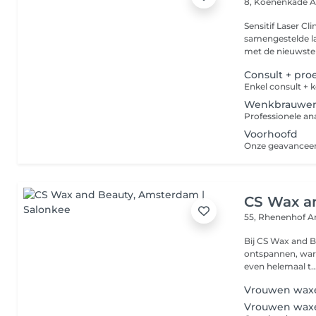
8, Koenenkade
A
Sensitif Laser C
samengestelde l
met de nieuwste 
Consult + pr
Wenkbrauwen
Voorhoofd
CS Wax a
55, Rhenenhof
A
Bij CS Wax and Be
ontspannen, warm en professi
even helemaal t..
Vrouwen waxen
Vrouwen waxe