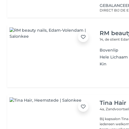
GEBALANCEE
RM beauty
14, de stient
Edam
Bovenlip
Hele Lichaam
Kin
Tina Hair
4a, Zandvoortse
Bij kapsalon Tin
iedereen welkom 