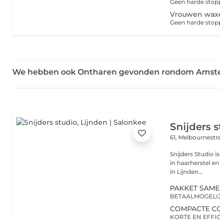
Vrouwen waxen
We hebben ook Ontharen gevonden rondom Ams
Snijders 
61, Melbournestr
Snijders Studio i
in haarherstel en
in Lijnden...
PAKKET SAME
BETAALMOGELIJ
COMPACTE C