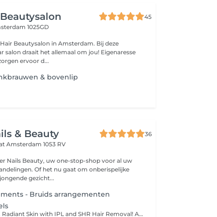
 Beautysalon
45
sterdam 1025GD
Hair Beautysalon in Amsterdam. Bij deze
r salon draait het allemaal om jou! Eigenaresse
orgen ervoor d...
enkbrauwen & bovenlip
ls & Beauty
36
aat
Amsterdam 1053 RV
r Nails Beauty, uw one-stop-shop voor al uw
ndelingen. Of het nu gaat om onberispelijke
jongende gezicht...
gements - Bruids arrangementen
els
Achieve Smooth, Radiant Skin with IPL and SHR Hair Removal! At Amber Nails & Beauty, we offer the latest hair removal technologies to keep your skin silky smooth and beautifully maintained. Choose from our professional IPL or SHR treatments, tailored to your skin type. Why Choose IPL or SHR? Long-lasting hair reduction Smooth, radiant skin without stubble Comfortable and suitable for all skin types, even sensitive and darker tones Special Offer: Enjoy 30% Off on 8-Session Treatment Packages! Book a series of 8 treatments and receive an amazing 30% discount on the total price. This is your chance to effectively and affordably say goodbye to unwanted hair! What Makes Our SHR Technology Unique? Comfortable and pain-free hair removal with In-Motion Technology Safe for the most sensitive skin Lower energy exposure, maximum results Still Unsure? Our expert team is here to provide personalized advice and help you choose the best treatment for your needs. Treat yourself to the soft, smooth skin you've always dreamed of! Don't waitschedule your appointment today and get ready to shine! Please shave within 24 hours prior to your treatment and don't use any lotion on the day of the treatment.