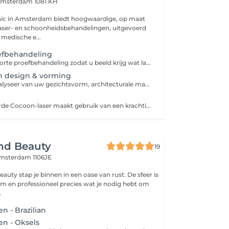
msterdam 1081 KH
linic in Amsterdam biedt hoogwaardige, op maat
aser- en schoonheidsbehandelingen, uitgevoerd
medische e...
oefbehandeling
Enkel consult + korte proefbehandeling zodat u beeld krijg wat laserontharing inhoud en hoe dit voelt.
 design & vorming
Professionele analyseer van uw gezichtsvorm, architecturale mappen volgens de gouden ratio en precisie-sharing via epileren. Elke behandelingwordt aangepast aan uw unieke gelaatstrekken. Resultaat: Perfect gevormde wenkbrauwen die harmoniëren met uw natuurlijke schoonheid verstreken.
Onze geavanceerde Cocoon-laser maakt gebruik van een krachtige lichtbundel die haarzakjes gericht aanpakt, resulterend in langdurige gladheid bij het laseren van de bikinilijn. De laser straalt een nauwkeurige golflengte uit die door het melanine in de haarzakjes wordt geabsorbeerd. Deze geabsorbeerde energie wordt omgezet in warmte, waardoor de haarfollikels doelgericht beschadigd worden, terwijl de omringende huid ongedeerd blijft.
nd Beauty
19
msterdam 1106JE
auty stap je binnen in een oase van rust. De sfeer is
oneel precies wat je nodig hebt om
.
 - Brazilian
n - Oksels