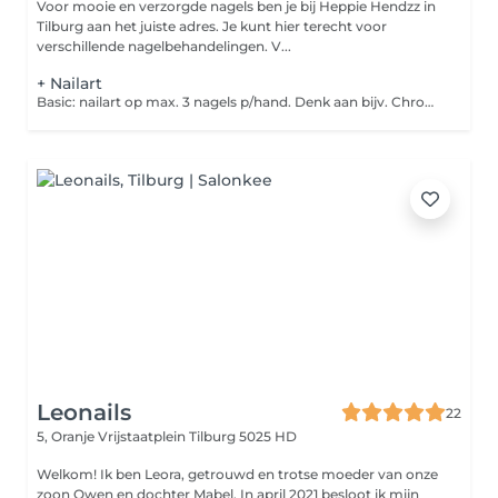
Voor mooie en verzorgde nagels ben je bij Heppie Hendzz in
Tilburg aan het juiste adres. Je kunt hier terecht voor
verschillende nagelbehandelingen. V...
+ Nailart
Basic: nailart op max. 3 nagels p/hand. Denk aan bijv. Chrome, streepjes, stempels, enz. Advanced: nailart op alle nagels. Bijv. Handgeschilderde bloemen, meed complexe designs.
Leonails
22
5, Oranje Vrijstaatplein
Tilburg 5025 HD
Welkom! Ik ben Leora, getrouwd en trotse moeder van onze
zoon Owen en dochter Mabel. In april 2021 besloot ik mijn