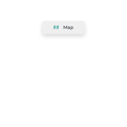
Map
Company
Support
Team
&
Careers
Information for salons
Legal
Exercise withdrawal right