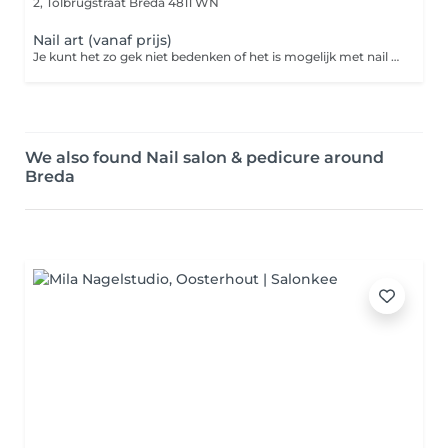
2, Tolbrugstraat
Breda 4811 WN
Nail art (vanaf prijs)
Je kunt het zo gek niet bedenken of het is mogelijk met nail art! Bovendien is het een makkelijke en betaalbare manier om je look net dat beetje extra te geven. Of je nu voor een opvallende animal print gaat, een zelf ontworpen design of voor een subtiel glittertje, nail art maakt een feestje van je nagels.
We also found Nail salon & pedicure around
Breda