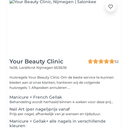
Your Beauty Clinic
52
1408, Lankforst
Nijmegen 6538JB
Huisregels Your Beauty Clinic Om de beste service te kunnen
bieden aan al onze klanten, hanteren wij de volgende
huisregels: 1. Afspraken annuleren ...
Manicure + French Gellak
Behandeling wordt herhaald binnen 4 weken voor deze prijs, buiten deze termijn komen extra kosten *5weken +€10,-* 6weken +€14. Heb je nog Gellak/BIAB/Acryl of andere product gezet door andere salon, boek dan verwijderen+ je gewenste behandeling bij ons. Manicure behandeling met elektrische frees voor de perfecte manicure, aan het einde worden de nagels/handen verzorgd met handcrème/nagelriemolie(van Dadi'óil). Wij gebruiken bij elke klant een nieuwe vijl (i.v.m. hygiëne).
Nail Art (per nagel)prijs vanaf
Prijs per nagel, afhankelijk van je wensen en tijdsduur.
Manicure + Gellak+ alle nagels in verschillende
kleuren