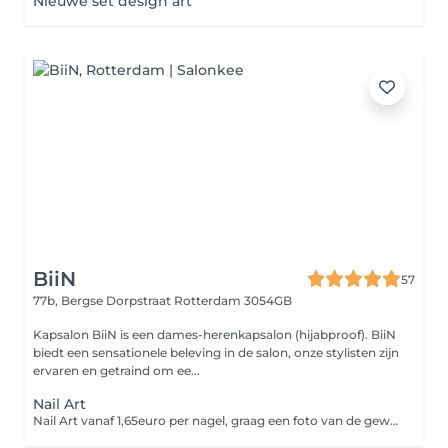
Nieuwe set design art
BiiN
57
77b, Bergse Dorpstraat
Rotterdam 3054GB
Kapsalon BiiN is een dames-herenkapsalon (hijabproof). BiiN
biedt een sensationele beleving in de salon, onze stylisten zijn
ervaren en getraind om ee...
Nail Art
Nail Art vanaf 1,65euro per nagel, graag een foto van de gewenste figuurtjes/vormpjes opsturen via het volgende WhatsApp nummer 06-86252476.