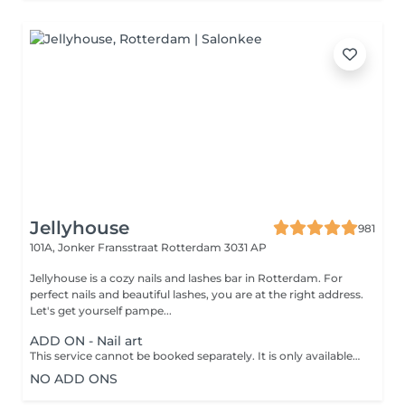
Jellyhouse
981
101A, Jonker Fransstraat
Rotterdam 3031 AP
Jellyhouse is a cozy nails and lashes bar in Rotterdam. For
perfect nails and beautiful lashes, you are at the right address.
Let's get yourself pampe...
ADD ON - Nail art
This service cannot be booked separately. It is only available in combination with a nail service. Enhance your nails with custom designs, from subtle accents to bold, intricate art. We create looks that suit your style and any occasion!
NO ADD ONS