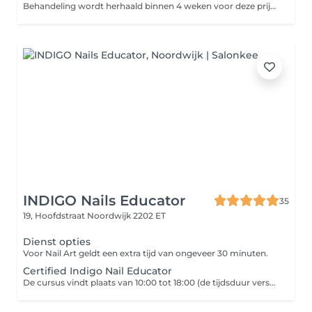
Behandeling wordt herhaald binnen 4 weken voor deze prijs, buiten deze termijn komen extra kosten *5weken +€10,-* 6weken +€14. Heb je nog Gellak/BIAB/Acryl of andere product gezet door andere salon, boek dan verwijderen+ je gewenste behandeling bij ons. Manicure behandeling met elektrische frees voor de perfecte manicure, aan het einde worden de nagels/handen verzorgd met handcrème/nagelriemolie(van Dadi'óil). Wij gebruiken bij elke klant een nieuwe vijl (i.v.m. hygiëne). a kosten +€10,-
INDIGO Nails Educator
35
19, Hoofdstraat
Noordwijk 2202 ET
Dienst opties
Voor Nail Art geldt een extra tijd van ongeveer 30 minuten.
Certified Indigo Nail Educator
De cursus vindt plaats van 10:00 tot 18:00 (de tijdsduur verschilt per les).