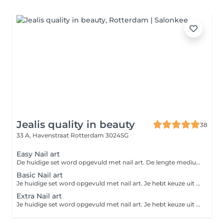
Jealis quality in beauty
38
33 A, Havenstraat
Rotterdam 3024SG
Easy Nail art
De huidige set word opgevuld met nail art. De lengte medium kort is tot een halve tip. Wil je meer dan de helft van de tip aan lengte? Kies dan voor de optie lang. Je hebt keuze uit 2 nagels met swirl design, twee nagels met een aantal steentjes, 2 grote metalen versieringen, verschillende soorten stickers of marble. Vergeet niet om eventuele reparaties bij te boeken.
Basic Nail art
Je huidige set word opgevuld met nail art. Je hebt keuze uit 10 nagels met swirl design, 4 aura nagels met klein design, 4 french / babyboom, chrome met line nail art, 10 nagels abstracte nail art. Dit zijn kleine designs. Wil je liever een uitgebreid design? Kijk dan bij extra of extreem nailart? Vergeet niet om eventuele reparaties bij te boeken.
Extra Nail art
Je huidige set word opgevuld met nail art. Je hebt keuze uit verschillende soorten designs voor je nagels. Denk hierbij aan bijvoorbeeld: Mini 3D nail art, op 10 nagels kleine nail art, combinatie van easy nail art op alle nagels. Kies in het menu de juiste lengte van jouw nagels. Kort/medium staat voor een lengte tot een halve tip. Wil je een lengte van een halve tip of meer? Kies dan voor de lange lengte.