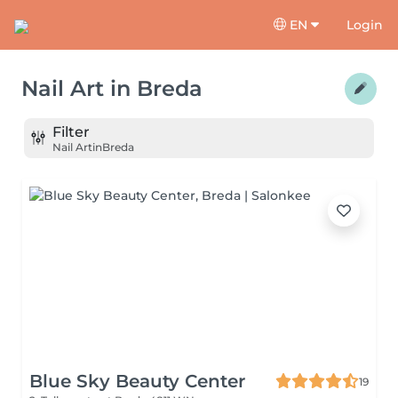
EN
Login
Nail Art
in
Breda
Filter
Nail Art
in
Breda
Blue Sky Beauty Center
19