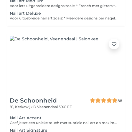
Nail art Medium
Voor iets uitgebreidere designs zoals: * French met glitters * Marble * Meerdere kleuren * Kleine designs
Nail art Deluxe
Voor uitgebreide nail art zoals: * Meerdere designs per nagel * Veel steentjes * Handgeschilderde nail art
De Schoonheid
88
81, Kerkewijk D
Veenendaal 3901 EE
Nail Art Accent
Geef je set een unieke touch met subtiele nail art op maximaal 2 nagels. Denk aan fijne details, Chrome, glitter, stickers of een eenvoudig design. Deze behandeling is een aanvulling op een nagelbehandeling.
Nail Art Signature