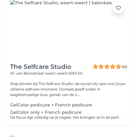
The Selfcare Studio
169
47, van Berlostraat
weert-weert 6001 EG
Stap binnen bij The Selfcare Studio: de social city spa voor jouw
ultieme selfcare-moment. Dompel jezelf onder in
laagdrempelige luxe, geniet van de o...
GelColor pedicure + French pedicure
GelColor only + French pedicure
De focus ligt volledig op je nagels. We brengen ze in de perfecte shape en verzorgen de nagelriemen. Daarna brengen we een gel polish en french manicure aan in je favoriete kleur