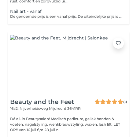
rust, comfort en zorgvuldig ui...
Nail art - vanaf
De genoemde prijs is een vanaf prijs. De uiteindelijke prijs is onder andere afhankelijk van jouw persoonlijke wensen en wordt vastgesteld en besproken in de salon. Betaal je online? Dan wordt het eventuele prijsverschil verrekend in de salon.
Beauty and the Feet
81
16a2, Nijverheidsweg
Mijdrecht 3641RR
Dé all-in Beautysalon! Medisch pedicure, gellak handen &
voeten, nagelstyling, wenkbrauwstyling, waxen, lash lift. LET
OP!! Van 16 juli t\m 28 juli z...