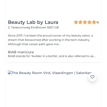
Beauty Lab by Laura
18
2, Tarasconweg
Eindhoven 5627 GB
Since 2017, I've been the proud owner of my beauty salon, a
dream that blossomed after working in the tech industry.
Although that career path gave me...
BIAB manicure
BIAB stands for 'builder in a bottle', and is also referred to as 'builder gels' which gives your nails strength and protects them from breaking. Biab doesn't contain silicones or parabens, it's safe for customers with allergies. It's VEGAN, very good and safe for natural nails. Biab natural stands for natural colors from Biab color collection like pinks, milky colors and nudes.