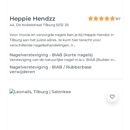
Heppie Hendzz
167
44, De Nobelstraat
Tilburg 5012 JR
Voor mooie en verzorgde nagels ben je bij Heppie Hendzz in
Tilburg aan het juiste adres. Je kunt hier terecht voor
verschillende nagelbehandelingen. V...
Nagelversteviging - BIAB (korte nagels)
Versteviging van de natuurlijke nagel m.b.v. BIAB (Builder in a Bottle) of Rubberbase. Speciaal voor de dames die extra stevigheid willen, maar niet persé de natuurlijke nagels willen verlengen. BIAB / Rubberbase is het alternatief! Ook aan te raden voor nagelbijters. Deze gel wordt met een kleine bolling aangebracht op de natuurlijke nagel, waarna een gellak kleur naar wens wordt aangebracht. De behandeling wordt afgesloten met nagelriemolie en handlotion.
Nagelversteviging - BIAB / Rubberbase
verwijderen