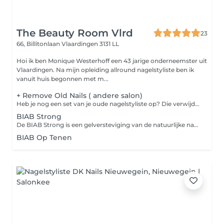
The Beauty Room Vlrd
23
66, Billitonlaan
Vlaardingen 3131 LL
Hoi ik ben Monique Westerhoff een 43 jarige onderneemster uit
Vlaardingen. Na mijn opleiding allround nagelstyliste ben ik
vanuit huis begonnen met m...
+ Remove Old Nails ( andere salon)
Heb je nog een set van je oude nagelstyliste op? Die verwijderen we eerst compleet, geen uitzonderingen. Zo hebben wij in onze relatie een Fresh start en geen akward (nagel) situaties.
BIAB Strong
De BIAB Strong is een gelversteviging van de natuurlijke nagel op de eigen lengte of een nabehandeling van kunstnagels. We verstevigen de vrije rand en corrigeren een afwijkende groei of vorm waar nodig. Wil je een extra zoals Babyboom of French Manicure kies dan onder categorie extra's.
BIAB Op Tenen