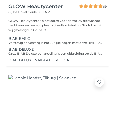
GLOW Beautycenter
69
61, De Hovel
Goirle 5051 NR
GLOW Beautycenter is hét adres voor de vrouw die waarde
hecht aan een verzorgde en stijlvolle uitstraling. Sinds kort zijn
wij gevestigd in Goirle. O...
BIAB BASIC
Verstevig en verzorg je natuurlijke nagels met onze BIAB Basic behandeling inclusief manicure. Kies uit maar liefst 100 BIAB-kleuren voor een verzorgde en langdurige look. Inclusief: manicure, nagels vijlen, nagelriemverzorging en BIAB-afwerking.
BIAB DELUXE
Onze BIAB Deluxe behandeling is een uitbreiding op de BIAB Basic. Inclusief complete manicure en keuze voor een stijlvolle French manicure of een gelpolish kleur over de BIAB voor een extra luxe afwerking. Perfect voor sterke, verzorgde nagels met een elegante uitstraling.
BIAB DELUXE NAILART LEVEL ONE