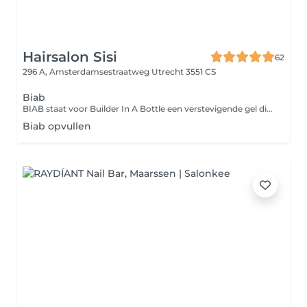
Hairsalon Sisi
62
296 A, Amsterdamsestraatweg
Utrecht 3551 CS
Biab
BIAB staat voor Builder In A Bottle een verstevigende gel die op de natuurlijke nagel wordt aangebracht. Deze behandeling is ideaal voor wie zijn natuurlijke nagels wil laten groeien en versterken, zonder gebruik te maken van acryl of traditionele gelnagels. Tijdens de behandeling wordt de nagel voorbereid, de BIAB gel in laagjes aangebracht en uitgehard onder een UV/LED-lamp. De nagels krijgen zo een mooie, natuurlijke look met extra stevigheid.
Biab opvullen