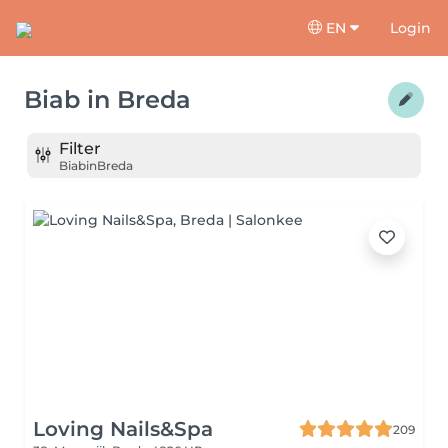
EN
Login
Biab
in
Breda
Filter
Biab
in
Breda
Loving Nails&Spa
209