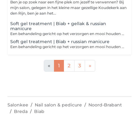
Ben je op zoek naar een fijne plek om jezelf te verwennen? Bij
mijn salon, gelegen in het kleine maar gezellige Koudekerk aan
den Rijn, ben je aan het...
Soft gel treatment | Biab + gellak & russian
manicure
Een behandeling gericht op het verzorgen en mooi houden van de natuurlijke nagel. De BIAB wordt zorgvuldig aangebracht voor een lichte versteviging, ondersteuning en een egale afwerking. Daarna brengen we de gewenste kleur aan met keuze uit ruim 100 kleuren. De Russian manicure zorgt voor een strakke verzorging rondom de nagelriemen, waardoor de nagels netjes aansluiten en langer verzorgd blijven ogen. Geschikt voor wie korte natuurlijke nagels wil ondersteunen met een lichte versteviging en houdt van een verzorgde, natuurlijke uitstraling.
Soft gel treatment | Biab + russian manicure
Een behandeling gericht op het verzorgen en mooi houden van de natuurlijke nagel. De BIAB wordt zorgvuldig aangebracht voor een lichte versteviging, ondersteuning en een egale afwerking. De Russian manicure zorgt voor een strakke verzorging rondom de nagelriemen, waardoor de nagels netjes aansluiten en langer verzorgd blijven ogen. Geschikt voor wie korte natuurlijke nagels wil ondersteunen met een lichte versteviging en houdt van een verzorgde, natuurlijke uitstraling.
«
1
2
3
»
Salonkee
Nail salon & pedicure
Noord-Brabant
Breda
Biab