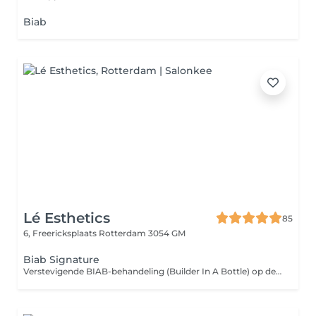
Biab
Lé Esthetics
85
6, Freericksplaats
Rotterdam 3054 GM
Biab Signature
Verstevigende BIAB-behandeling (Builder In A Bottle) op de natuurlijke nagels. Ideaal voor het versterken en laten groeien van de eigen nagels. Behandeling is inclusief uitgebreide manicure en te combineren met een gellak kleur naar keuze.