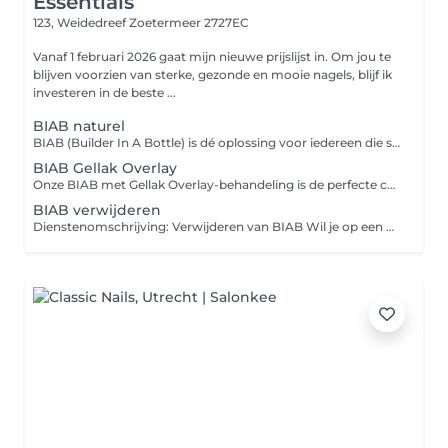
Essentials
123, Weidedreef
Zoetermeer 2727EC
Vanaf 1 februari 2026 gaat mijn nieuwe prijslijst in. Om jou te
blijven voorzien van sterke, gezonde en mooie nagels, blijf ik
investeren in de beste ...
BIAB naturel
BIAB (Builder In A Bottle) is dé oplossing voor iedereen die sterke, gezonde en natuurlijk ogende nagels wil. Deze flexibele builder gel biedt extra stevigheid zonder verlenging en stimuleert de natuurlijke nagelgroei. Perfect voor broze, dunne of snel brekende nagels!
BIAB Gellak Overlay
Onze BIAB met Gellak Overlay-behandeling is de perfecte combinatie voor wie sterke, gezonde nagels wil met een prachtige kleurafwerking. BIAB (Builder In A Bottle) verstevigt en beschermt de natuurlijke nagels, terwijl de gellak overlay zorgt voor een langdurige, strakke kleur."
BIAB verwijderen
Dienstenomschrijving: Verwijderen van BIAB Wil je op een veilige en verantwoorde manier van je BIAB-nagels af? Onze BIAB-verwijdering-behandeling zorgt ervoor dat de gel professioneel wordt verwijderd zonder schade aan je natuurlijke nagels.