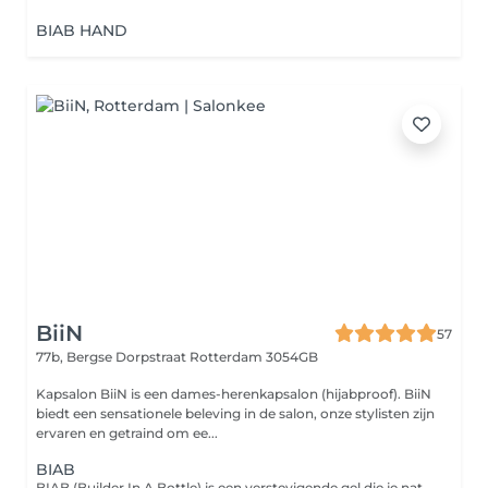
BIAB HAND
BiiN
57
77b, Bergse Dorpstraat
Rotterdam 3054GB
Kapsalon BiiN is een dames-herenkapsalon (hijabproof). BiiN
biedt een sensationele beleving in de salon, onze stylisten zijn
ervaren en getraind om ee...
BIAB
BIAB (Builder In A Bottle) is een verstevigende gel die je natuurlijke nagels helpt groeien en beschermt tegen scheuren of breken. standaard manicure inbegrepen.