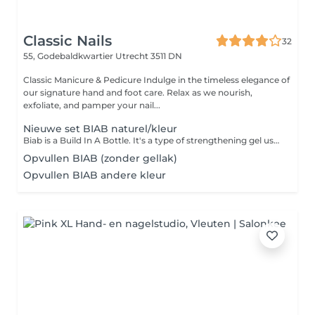
Classic Nails
32
55, Godebaldkwartier
Utrecht 3511 DN
Classic Manicure & Pedicure Indulge in the timeless elegance of
our signature hand and foot care. Relax as we nourish,
exfoliate, and pamper your nail...
Nieuwe set BIAB naturel/kleur
Biab is a Build In A Bottle. It's a type of strengthening gel used for natural nails or short extension. It create to make nails stronger, healthier, and longer lasting, while still looking natural.
Opvullen BIAB (zonder gellak)
Opvullen BIAB andere kleur