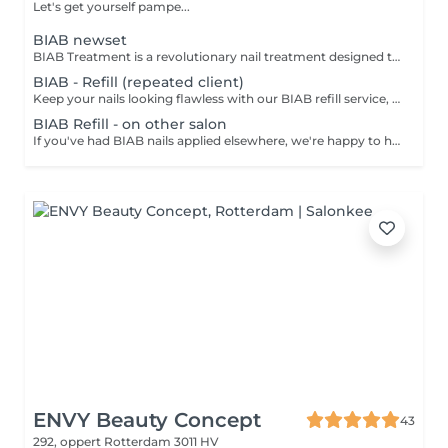
Let's get yourself pampe...
BIAB newset
BIAB Treatment is a revolutionary nail treatment designed to provide extra strength, durability, and a natural look to your nails. This makes it an ideal solution for those looking to enhance the natural beauty of their nails while adding protection and strength.
BIAB - Refill (repeated client)
Keep your nails looking flawless with our BIAB refill service, designed specifically for returning clients. This treatment includes nail reshaping and the application of BIAB to fill in new growth, maintaining both the strength and natural appearance of your nails. Optional gel polish can be added for a polished, personalized finish. It's the perfect way to keep your BIAB nails in top condition. For optimal nail health, we recommend scheduling your refill within 3.5 weeks.
BIAB Refill - on other salon
If you've had BIAB nails applied elsewhere, we're happy to help maintain and refresh them. This refill service includes nail reshaping and applying BIAB to fill in new growth, ensuring your nails stay strong and natural-looking. Optional gel polish can be added for a personalized finish. A great way to extend the life of your BIAB nailsno matter where they were originally done. For best results and healthy nails, BIAB refills should be done within 3.5 weeks.
ENVY Beauty Concept
43
292, oppert
Rotterdam 3011 HV