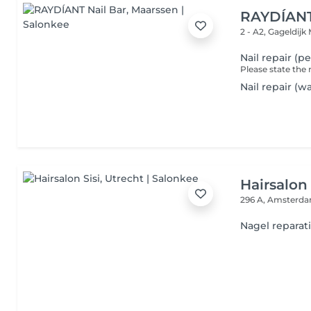
RAYDÍANT
2 - A2, Gageldijk
Nail repair (pe
Please state the
Nail repair (w
Hairsalon 
296 A, Amsterd
Nagel reparat