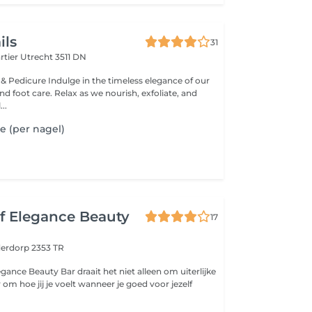
ils
31
rtier
Utrecht 3511 DN
 & Pedicure Indulge in the timeless elegance of our
d foot care. Relax as we nourish, exfoliate, and
..
e (per nagel)
f Elegance Beauty
17
derdorp 2353 TR
égance Beauty Bar draait het niet alleen om uiterlijke
om hoe jij je voelt wanneer je goed voor jezelf