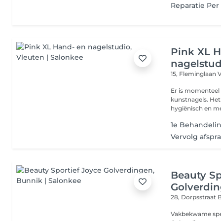
Reparatie Per
Pink XL 
nagelstud
15, Fleminglaan
V
Er is momenteel 
kunstnagels. Het
hygiënisch en met
1e Behandeli
Vervolg afspr
Beauty Sp
Golverdi
28, Dorpsstraat
B
Vakbekwame speci