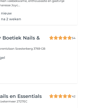
rken vakbekwame, enthousiaste en gastvrije
naresse Joyc...
t nieuw
t na 2 weken
 Boetiek Nails &
54
orentzlaan
Soesterberg 3769 GB
gel
ails en Essentials
42
Zoetermeer 2727EC