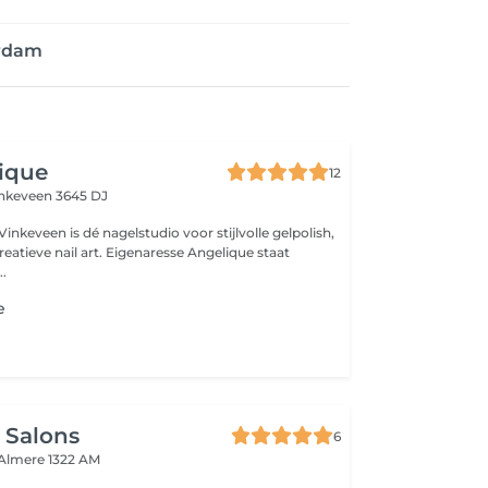
erdam
Lique
12
nkeveen 3645 DJ
 Vinkeveen is dé nagelstudio voor stijlvolle gelpolish,
eatieve nail art. Eigenaresse Angelique staat
.
e
 Salons
6
Almere 1322 AM