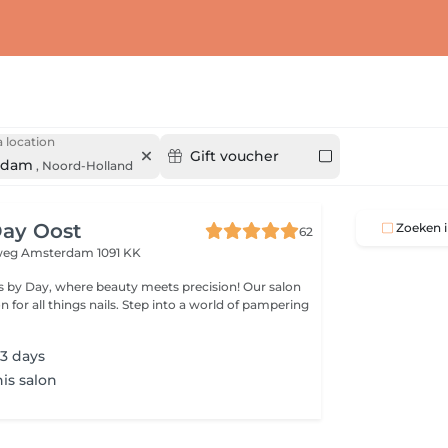
 location
Gift voucher
rdam
,
Noord-Holland
Day Oost
Zoeken i
62
nweg
Amsterdam 1091 KK
 by Day, where beauty meets precision! Our salon
on for all things nails. Step into a world of pampering
 3 days
his salon