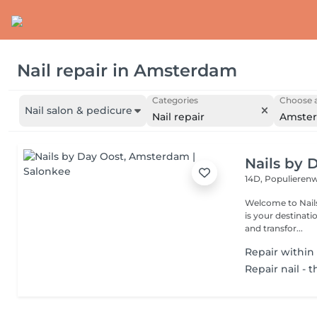
Nail repair
in
Amsterdam
Categories
Choose a
Nail salon & pedicure
Nail repair
Amste
Nails by 
14D, Populiere
Welcome to Nails
is your destinati
and transfor...
Repair within
Repair nail - t