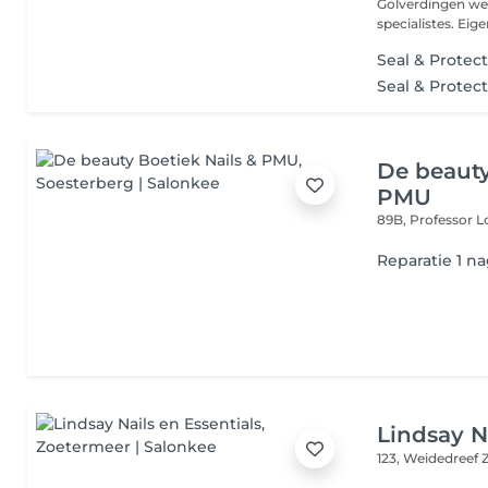
Golverdingen we
specialistes. Eige
Seal & Protec
Seal & Protec
De beauty
PMU
89B, Professor L
Reparatie 1 na
Lindsay N
123, Weidedreef