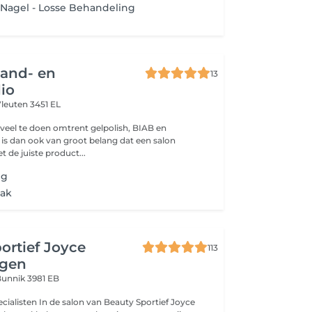
 Nagel - Losse Behandeling
Hand- en
13
io
leuten 3451 EL
veel te doen omtrent gelpolish, BIAB en
 is dan ook van groot belang dat een salon
 de juiste product...
ng
aak
ortief Joyce
113
ngen
unnik 3981 EB
alisten In de salon van Beauty Sportief Joyce