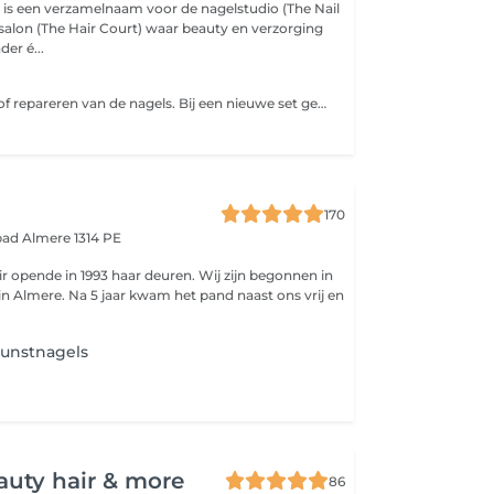
 is een verzamelnaam voor de nagelstudio (The Nail
salon (The Hair Court) waar beauty en verzorging
r é...
Het verwijderen of repareren van de nagels. Bij een nieuwe set gellak of BIAB (van the nail court) is verwijderen inbegrepen! Alle sets hebben een week garantie.
170
rpad
Almere 1314 PE
r opende in 1993 haar deuren. Wij zijn begonnen in
 in Almere. Na 5 jaar kwam het pand naast ons vrij en
kunstnagels
auty hair & more
86