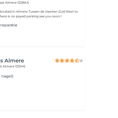
raat
Almere 1328KA
 located in Almere Tussen de Vaarten Zuid Next to
the albert heijn, there is no payed parking see you soon !
 reparatie
ls Almere
13
at
Almere 1315HE
r nagel)