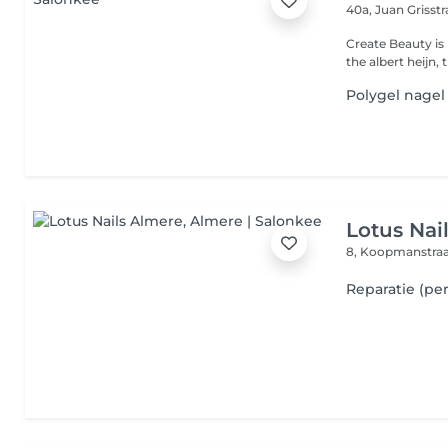
40a, Juan Grisst
Create Beauty is
Polygel nagel
Lotus Nai
8, Koopmanstra
Reparatie (pe