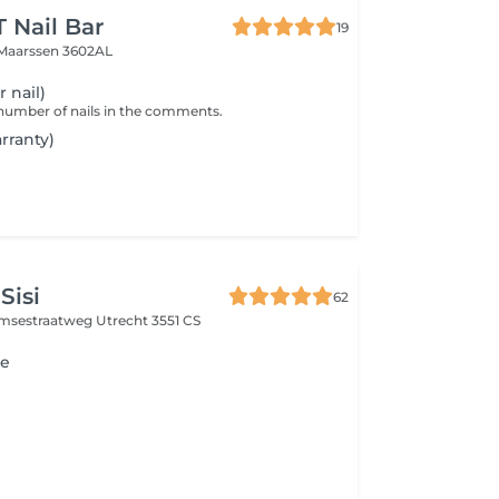
 Nail Bar
19
Maarssen 3602AL
r nail)
 number of nails in the comments.
arranty)
Sisi
62
amsestraatweg
Utrecht 3551 CS
ie