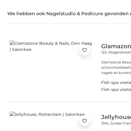
We hebben ook Nagelstudio & Pedicure gevonde
Glamazone
122, Wagenstraa
Glamazone Beauty
schoonheidsbeha
nagels en kunstna
Fish spa voet
Fish spa voet
Jellyhous
101A, Jonker Fra