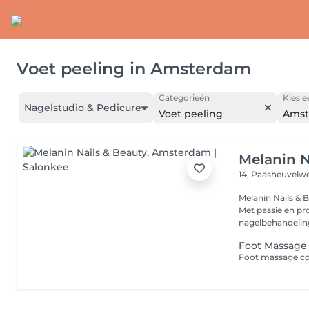
Voet peeling
in
Amsterdam
Categorieën
Kies e
Nagelstudio & Pedicure
Voet peeling
Amst
Melanin N
14, Paasheuvel
Melanin Nails & 
Met passie en pro
nagelbehandeling
Foot Massage