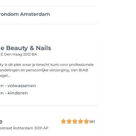
n rondom Amsterdam
 Beauty & Nails
t E
Den Haag 2512 BA
 is dé plek waar je terecht kunt voor professionele
ndelingen en persoonlijke verzorging. Van BIAB
gel...
en - volwassenen
en - kinderen
e
981
nsstraat
Rotterdam 3031 AP