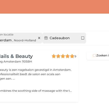
en locatie
Cadeaubon
erdam
,
Noord-Holland
ails & Beauty
Zoeken i
9
weg
Amsterdam 1105BH
Beauty is een nagelsalon gevestigd in Amsterdam.
fessionaliteit biedt de salon een scala aan
en aan. ...
Foot massage combines the soothing side of massage with the therapeutic benefits of reflexology. This is the perfect treatment for anyone who spends long hours on their feet or suffers from stress and anxiety.