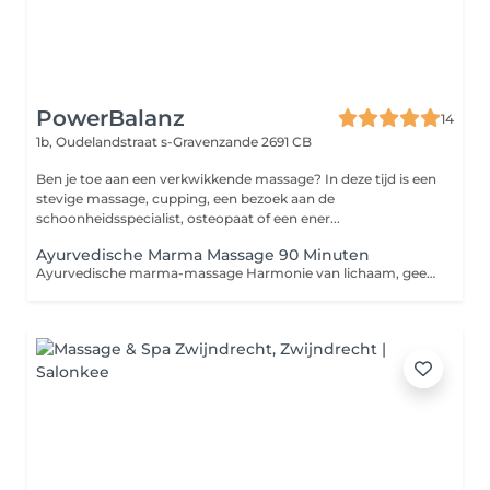
PowerBalanz
14
1b, Oudelandstraat
s-Gravenzande 2691 CB
Ben je toe aan een verkwikkende massage? In deze tijd is een
stevige massage, cupping, een bezoek aan de
schoonheidsspecialist, osteopaat of een ener...
Ayurvedische Marma Massage 90 Minuten
Ayurvedische marma-massage Harmonie van lichaam, geest en energie Voel je spanning, stress of een gebrek aan vitaliteit? Ontdek de helende kracht van Ayurveda en de bijzondere werking van marma-punten energetische centra die zorgen voor een vrije stroom van prana. Wat brengt een Marma-massage? Diepe ontspanning en vermindering van stress Vrijmaken van energetische blokkades Betere doorbloeding en versterking van het immuunsysteem Kalmering van het zenuwstelsel en verbeterde slaap Ontgifting en verhoging van je levensenergie De massage wordt uitgevoerd met natuurlijke Ayurvedische oliën, speciaal samengesteld om het in balans brengen van de 3 dosha's. Gun jezelf een moment om lichaam en geest te herstellen.