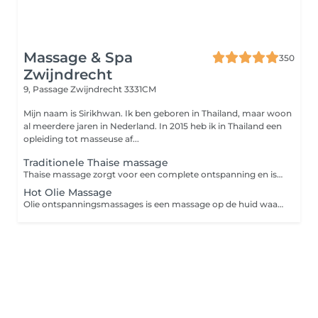
Massage & Spa
350
Zwijndrecht
9, Passage
Zwijndrecht 3331CM
Mijn naam is Sirikhwan. Ik ben geboren in Thailand, maar woon
al meerdere jaren in Nederland. In 2015 heb ik in Thailand een
opleiding tot masseuse af...
Traditionele Thaise massage
Thaise massage zorgt voor een complete ontspanning en is daarmee een doeltreffend middel tegen fysieke en geestelijke spanning. Het helpt de vermoeidheid te bestrijden en geeft energie. Daarnaast is het werkzaam tegen pijnklachten zoals nek-rug-schouder en hoofdpijn, ook stimuleert het ons zenuwstelsel en verbetert het de circulatie van het bloed. Wees er op voorbereid dat een Thaise massage enigszins pijnlijk kan zijn. Denken sommige mensen dat ook seksuele handelingen onderdeel zijn van de Thaise massage? Dat is absoluut NIET waar, Onze Thaise massages worden uitsluitend uitgevoerd door professionele en gediplomeerde medewerkers.
Hot Olie Massage
Olie ontspanningsmassages is een massage op de huid waarbij een warme olie, wordt gebruikt. De huid en spieren ontspannen zich door middel van zachte tot harde handelingen zoals strijken en kneden. Deze massage stimuleert de doorbloeding van de weefsels, voert de afvalstoffen af en verbetert de spierfunctie. De stofwisseling van de spieren vermindert harde, gespannen en pijnlijke spieren . Tevens is het goed als u hoofdpijn heeft en vermindert stress. De ademhaling wordt regelmatiger en de hartslag rustiger.