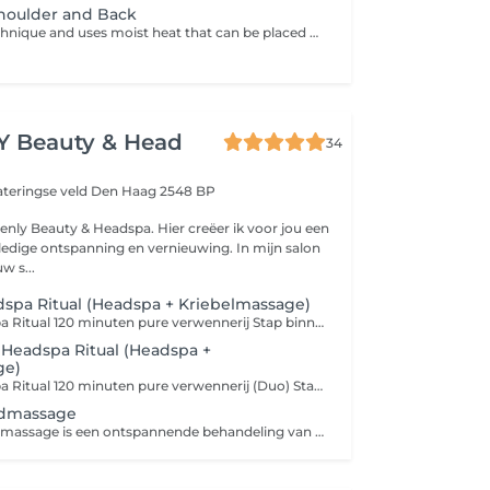
Shoulder and Back
It is a manual technique and uses moist heat that can be placed on areas of tension and pain to relieve symptoms. It is also a device that can help to relax and stimulate blood circulation. It also uses pulling and bending techniques to create a balance in weight bearing. It can also relieve neck pain, shoulder pain, or muscle tension, and reduce tissue adhesions.
 Beauty & Head
34
ateringse veld
Den Haag 2548 BP
nly Beauty & Headspa. Hier creëer ik voor jou een
edige ontspanning en vernieuwing. In mijn salon
w s...
spa Ritual (Headspa + Kriebelmassage)
The Luxe Headspa Ritual 120 minuten pure verwennerij Stap binnen in een wereld van luxe en sereniteit met onze 30 minuten Kriebelmassage, gevolgd door een 90 minuten Hemelse Headspa gecombineerd met ons Aroma Ritueel. 30 min Kriebelmassage: Een zachte, prikkelende aanraking die je zintuigen wekt en je geest verfrist. Dit speelse begin bereidt je voor op een ultiem ontspannen ervaring. 90 min Hemelse Headspa & Aroma Ritueel: Laat spanning en stress wegsmelten terwijl je hoofd, nek en schouders volledig tot rust komen dankzij verfijnde massagetechnieken. Geniet van een hoofdmassage met decolleté- en schoudermassage, een aangepast voedend masker en serum, stoombehandeling, hand- en armmassage en een verwarmend oogmasker, voor een compleet gevoel van diepe ontspanning en vernieuwing. Een exclusief moment: volledig aandacht voor jezelf, een luxueuze ervaring voor lichaam en geest. Reserveer nu The Luxe Headspa Ritual en geniet van 120 minuten ultiem welzijn.
Headspa Ritual (Headspa +
ge)
The Luxe Headspa Ritual 120 minuten pure verwennerij (Duo) Stap samen binnen in een wereld van luxe en sereniteit met onze 30 minuten Kriebelmassage, gevolgd door een 90 minuten Hemelse Headspa gecombineerd met ons Aroma Ritueel. 30 min Kriebelmassage: Een zachte, prikkelende aanraking die jullie zintuigen wekt en jullie geest verfrist. Dit speelse begin bereidt jullie voor op een ultiem ontspannen ervaring. 90 min Hemelse Headspa & Aroma Ritueel: Laat spanning en stress wegsmelten terwijl hoofd, nek en schouders volledig tot rust komen dankzij verfijnde massagetechnieken. Geniet van een hoofdmassage met decolleté- en schoudermassage, een aangepast voedend masker en serum, stoombehandeling, hand- en armmassage en een verwarmend oogmasker, voor een compleet gevoel van diepe ontspanning en vernieuwing. Een exclusief moment samen: volledig aandacht voor elkaar en voor jezelf, een luxueuze ervaring voor lichaam en geest.
fdmassage
De Indiase hoofdmassage is een ontspannende behandeling van hoofd, nek en schouders, uitgevoerd op droog haar zonder water. Door ritmische, zachte massagetechnieken wordt de doorbloeding gestimuleerd, spanningen verminderd en diepe ontspanning bevorderd. Deze massage helpt stress los te laten en laat u verfrist en ontspannen achter.