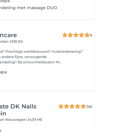
dspa
ndeling met massage DUO
incare
8
eiden 2318 BX
uid? Prachtige wenkbrauwen? Huidverbetering?
n andere fijne, verzorgende
ndeling? Bij schoonheidssalon M...
spa
iste DK Nails
366
in
aan
Nieuwegein 3439 ME
e