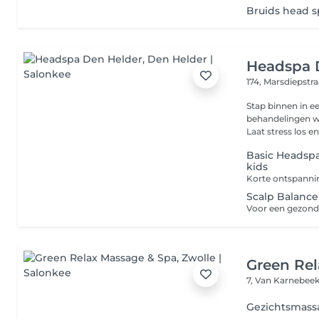
Bruids head s
Headspa 
174, Marsdiepstr
Stap binnen in e
behandelingen w
Laat stress los en
Basic Headsp
kids
Scalp Balanc
Green Re
7, Van Karnebee
Gezichtsmass