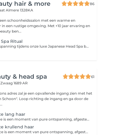
auty hair & more
86
raat
Almere 1328KA
s een schoonheidssalon met een warme en
r in een rustige omgeving. Met +10 jaar ervaring en
eauty ben...
Spa Ritual
Ervaar diepe ontspanning tijdens onze luxe Japanese Head Spa behandeling een unieke wellness ervaring voor hoofdhuid, haar en geest. In een warme rustgevende setting met kaarslicht en luxe professionele producten wordt de hoofdhuid diep gereinigd, verzorgd en gemasseerd terwijl spanning in hoofd, nek en schouders volledig mag loslaten. De behandeling bestaat uit een scalp analyse, ontspannende hoofd-, nek- en decolleté massage, dieptereiniging, scalp scrub, luxe haarverzorging, stoomritueel, masker en een professionele blowdry & styling. Geschikt voor vrijwel alle haar- en hoofdhuidtypes, inclusief gekleurd haar. Diepe ontspanning Frisse gezonde hoofdhuid Zijdezacht glanzend haar Een echt selfcare moment Deluxe Head Spa & Facial Ritual Onze ultieme selfcare experience waarbij de Japanese Head Spa wordt gecombineerd met een luxe facial behandeling. Inclusief reiniging, masker, massage en volledige head spa ritual voor totale ontspanning van huid, hoofdhuid en lichaam. Optioneel uit te breiden met Red Light Therapy.
uty & head spa
61
e
Zwaag 1689 AR
ons adres zal je een opvallende ingang zien met het
g de ingang en ga door de
m...
e lang haar
De zen experience is een moment van pure ontspanning, afgestemd op jouw haar en behoeften. Voor lang haar kan de behandeling iets langer duren, zodat elke lok de aandacht krijgt die het verdient. Zo geniet je optimaal van een verzorgende en rustgevende ervaring.
e krullend haar
De Zen Experience is een moment van pure ontspanning, afgestemd op jouw haar en behoeften. Deze behandeling is specifiek voor krullen met haartype 3A, 3B, 3C, 4A, 4B en 4C de behandeling kan wat langer duren, zodat je haar de aandacht en zorg krijgt die het nodig heeft. Zo geniet je optimaal van een verzorgende en rustgevende ervaring, speciaal afgestemd op jouw krullen.