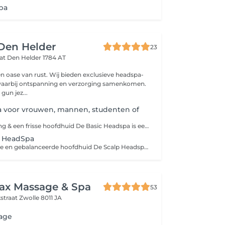
pa
Den Helder
23
aat
Den Helder 1784 AT
en oase van rust. Wij bieden exclusieve headspa-
aarbij ontspanning en verzorging samenkomen.
 gun jez...
a voor vrouwen, mannen, studenten of
Korte ontspanning & een frisse hoofdhuid De Basic Headspa is een korte maar effectieve behandeling om kennis te maken met de headspa. Ideaal wanneer je even wilt ontspannen en je hoofdhuid een frisse boost wilt geven. Tijdens deze behandeling wordt de hoofdhuid gereinigd, verzorgd en ontspannen met warme stoom en rustgevende massages. Niet alleen je hoofdhuid, maar ook je nek en schouders krijgen extra aandacht, waardoor opgebouwde spanning zichtbaar afneemt. Wat kun je verwachten: Korte hoofdhuidanalyse Dubbele reiniging van haar en hoofdhuid Warme stoombehandeling voor diepere werking Ontspannende hoofdmassage Nek- en schoudermassage voor het losmaken van spanning Verzorgende conditioner voor zacht en fris haar Na de behandeling voelt je hoofdhuid schoon en in balans en ervaar je een ontspannen, licht gevoel in je hele bovenlichaam.
e HeadSpa
Voor een gezonde en gebalanceerde hoofdhuid De Scalp Headspa is speciaal ontwikkeld voor mensen die last hebben van * jeuk * schilfers * vet * gevoelige hoofdhuid * build-up * of gewoon als ontspanning Tijdens de behandeling kijken we naar jouw hoofd huidtype en stemmen we de producten en aanpak volledig daarop af. Deze behandeling is geschikt voor alle type haar. Standaard inbegrepen: * Persoonlijke intake * Scalp analyse * Dieptereiniging hoofdhuid & haar * Ontspannende headspa wasmassage * Stomen * Verzorging afgestemd op jouw scalp/hair needs * Drogen 60%
lax Massage & Spa
53
kstraat
Zwolle 8011 JA
age