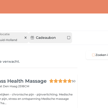
locatie
Cadeaubon
uid-Holland
Zoeken i
je verwacht.
ss Health Massage
50
aat
Den Haag 2518CM
tijken - chronische pijn - pijnverlichting. Medische
 pijn, stress en ontspanning Medische massage
ha...