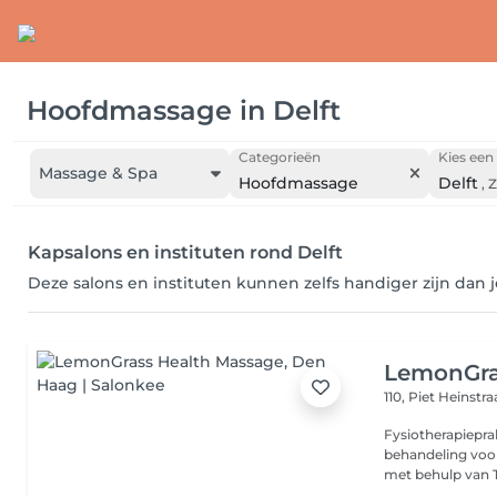
Hoofdmassage
in
Delft
Categorieën
Kies een 
Massage & Spa
Hoofdmassage
Delft
,
Z
Kapsalons en instituten rond Delft
Deze salons en instituten kunnen zelfs handiger zijn dan 
LemonGra
110, Piet Heinstr
Fysiotherapieprak
behandeling voor
met behulp van T