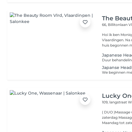
The Beau
66, Billitonlaan
V
Hoi ik ben Moniq
Vlaardingen. Na mijn opleiding allround nagelstyliste ben ik vanuit
huis begonnen m
Japanese Hea
Japanse Head
Lucky On
109, langstraat
W
( DUO )Massage 
zaterdag Massag
Maandag tot zate