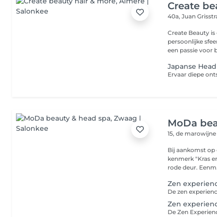
Create be
40a, Juan Grisst
Create Beauty i
persoonlijke sfee
een passie voor b
Japanse Head 
MoDa bea
15, de marowijn
Bij aankomst op 
kenmerk "Kras en Schoon". Loop richtin
rode deur. Een
Zen experienc
Zen experienc