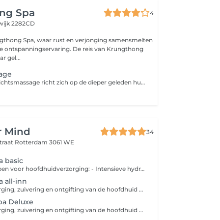
ng Spa
4
swijk 2282CD
gthong Spa, waar rust en verjonging samensmelten
ge ontspanningservaring. De reis van Krungthong
r gel...
age
Deze stevige gezichtsmassage richt zich op de dieper geleden huidlagen. Hierdoor worden doorbloeding, huidvernieuwing en aanmaak van collageen en elastine gestimuleerd. Deze massage heeft zo een huidverbeterend effect en helpt bij het verminderen van rimpels en het behandelen van bepaalde huidproblemen. Voor een optimaal resultaat is het aan te raden een kuur van meerdere behandelingen te volgen.
r Mind
34
traat
Rotterdam 3061 WE
 basic
Speciaal ontworpen voor hoofdhuidverzorging: - Intensieve hydratatie en voeding voor het haar. - Hoofdhuidmassage, grondige reiniging en exfoliatie. - Haarherstellend masker met stoombehandeling. - Massage voor hoofd, nek en schouders. - Droogföhnen.
 all-inn
Gericht op verzorging, zuivering en ontgifting van de hoofdhuid voor gezonde haargroei: - Hoofdhuidanalyse en gepersonaliseerde behandeling. - Reiniging, exfoliatie/peeling met Vogamax scalpcare machine. - Haarherstellend masker met stoombehandeling en micro-mist voor de hoofdhuid. - Massage van hoofd, nek en schouders. - Headbath spa en spraymist. - Droogföhnen.
pa Deluxe
Gericht op verzorging, zuivering en ontgifting van de hoofdhuid voor gezonde haargroei: - Hoofdhuidanalyse en gepersonaliseerde behandeling. - Stoombehandeling - Korean haarrepair treatment en Vogamex scalpcare machine voor intensieve reiniging. - Micro-mist behandeling. - Hoofd, nek en schoudermassage. - Headbath spa. - Inclusief basic Korean face treatment. - Droogföhnen.