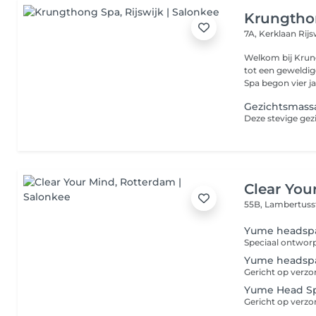
Krungtho
7A, Kerklaan
Rij
Welkom bij Krun
tot een geweldi
Spa begon vier jaa
Gezichtsmass
Clear You
55B, Lambertuss
Yume headspa
Yume headspa
Yume Head S