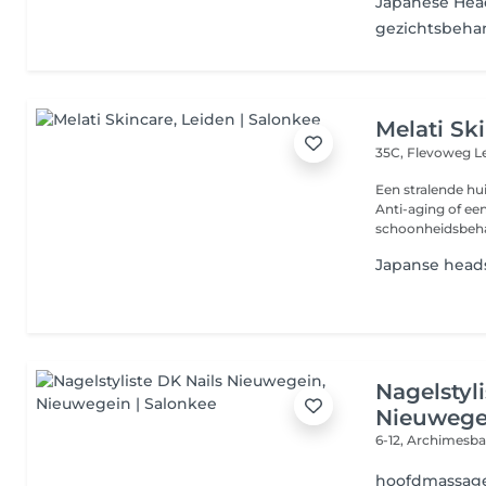
Japanese Hea
gezichtsbeha
Melati Sk
35C, Flevoweg
L
Een stralende h
Anti-aging of ee
schoonheidsbeha
Japanse head
Nagelstyl
Nieuwege
6-12, Archimesb
hoofdmassag