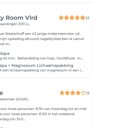
ty Room Vlrd
23
laardingen 3131 LL
ue Westerhoff een 43 jarige onderneemster uit
et m...
dspa
Duur behandeling 45 min. Behandeling van haar, hoofdhuid, massage van nek, schouders, decolleté en gezicht en hoofdhuid. Na de behandeling wordt het haar losjes gedroogd ( niet in model) Draag geen sieraden en kom zonder make-up naar de afspraak ivm water en olie wat gebruikt wordt.
spa + Magnesium Lichaamspakking
We beginnen met een lichaamspakking van magnesium in een Infrarood wamte deken om de spieren de ultieme ontspanning te geven. Daarna mag je plaats nemen op de Japanese headspa bed en genieten van een heerlijke haar en hoofdhuid behandeling. Dit is de ultieme uitgebreide ontspanning voor jouw lichaam en hoofd.
e
13
assenaar 2242KL
voor twee personen: €110 van maandag tot en met
e voor twee personen: €120 in het weekend.
rdag om 10:0...