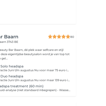
r Baarn
80
aarn 3743 BE
eauty Bar Baarn, dé plek waar selfcare en stijl
eze eigentijdse beautysalon word je van top tot
gel...
Solo headspa
Exclusieve zomeractie Juni t/m augustus Nu voor maar 75 euro ipv 85 euro. Beperkt aantal actieplekken beschikbaar
 Duo headspa
Exclusieve zomeractie Juni t/m augustus Nu voor maar 139 euro ipv 160 euro Beperkt aantal actieplekken beschikbaar
eadspa treatment (60 min)
- Haar en hoofdhuid-analyse (niet standaard inbegrepen) - Wassen - Treatment - Hoofdmasssage - We sluiten het wasritueel standaard af met een conditioner - Handdoek droog föhnen