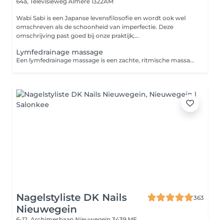
64a, Televisieweg
Almere 1322AM
Wabi Sabi is een Japanse levensfilosofie en wordt ook wel
omschreven als de schoonheid van imperfectie. Deze
omschrijving past goed bij onze praktijk;...
Lymfedrainage massage
Een lymfedrainage massage is een zachte, ritmische massagetechniek die de afvoer van lymfevocht stimuleert. Dit helpt het lichaam bij het afvoeren van afvalstoffen en overtollig vocht, kan zwellingen verminderen en ondersteunt het herstel en de ontspanning van het lichaam.
Nagelstyliste DK Nails
363
Nieuwegein
6-12, Archimesbaan
Nieuwegein 3439 ME