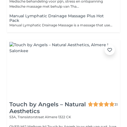
Medische behandeling voor pijn, stress en ontspanning
Medische massage met behulp van Tha...
Manual Lymphatic Drainage Massage Plus Hot
Pack
Manual Lymphatic Drainage Massage is a massage that uses light, rhythmic movements and focuses on stimulating the flow of lymphatic fluid. It massages the lymph nodes and lymphatic vessels, using pumping, stroking and light kneading techniques on the skin where the lymph nodes and lymphatic vessels are located. Lymphatic drainage massage or lymphatic drainage stimulates the lymph nodes. Lymph nodes are where toxins accumulate, causing edema. Lymphatic massage stimulates the lymph nodes, helping to expel toxins in the form of sweat and urine, relieving depression and reducing anxiety.
Touch by Angels – Natural
31
Aesthetics
53A, Transistorstraat
Almere 1322 CK
OVER MIJ Welkom bij Touch by Angels jouw plek van rust, luxe