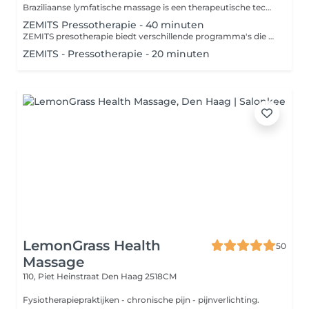
Braziliaanse lymfatische massage is een therapeutische techniek die zich richt op de stimulatie van het lymfestelsel en de ondersteuning van de detoxificatie van het lichaam. Deze massage, die zijn oorsprong in Brazilië heeft, wordt uitgevoerd met zachte, ritmische bewegingen en druk die de lymfe-afvoer bevorderen en de bloedcirculatie verbeteren. Contra-indicaties: 1. Acute infecties 2. Ontstekingziekten 3. Tumoren 4. Trombose 5. Hartproblemen 6. Diabetes 7. Open wonden 8. Zwangerschap
ZEMITS Pressotherapie - 40 minuten
ZEMITS presotherapie biedt verschillende programma's die zich richten op specifieke behoeften van cliënten: 1. **Detoxificatieprogramma**: Ondersteunt het lymfesysteem en verwijdert gifstoffen uit het lichaam. 2. **Vetverbrandingsprogramma**: Versnelt de stofwisseling en helpt bij het afvallen. 3. **Huidverstevigingsprogramma**: Stimuleert de collageenproductie en verstevigt de huid. 4. **Herstelprogramma**: Vermindert spanning in de spieren en bevordert een snellere regeneratie na fysieke activiteit. 5. **Ontspannings- en wellnessprogramma**: Biedt stressverlichting en een aangename, ontspannende ervaring. 6. **Programma ter verbetering van de doorbloeding**: Helpt de doorbloeding van de ledematen te verbeteren en vermindert zwellingen. Deze programma's kunnen worden gepersonaliseerd op basis van de behoeften van elke cliënt, wat zorgt voor effectieve therapeutische resultaten. Presotherapie heeft enkele contra-indicaties: 1. Zwangerschap 2. Infectieziekten 3. Hartproblemen 4. Bloedstolsels 5. Huidziekten 6. Kanker 7. Ernstige neurologische aandoeningen 8. Lage bloeddruk 9. Ontstekingen Raadpleeg altijd een specialist om te zien of de therapie geschikt is.
ZEMITS - Pressotherapie - 20 minuten
LemonGrass Health
50
Massage
110, Piet Heinstraat
Den Haag 2518CM
Fysiotherapiepraktijken - chronische pijn - pijnverlichting.