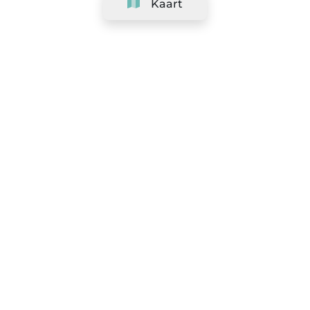
Kaart
Bedrijf
Support
Team
&
Carrières
Informatie voor salons
Legaal
Herroepingsrecht uitoefenen
Algemene voorwaarden
Gegevensbeschermingsbeleid
Cookiebeleid
|
Voorkeuren