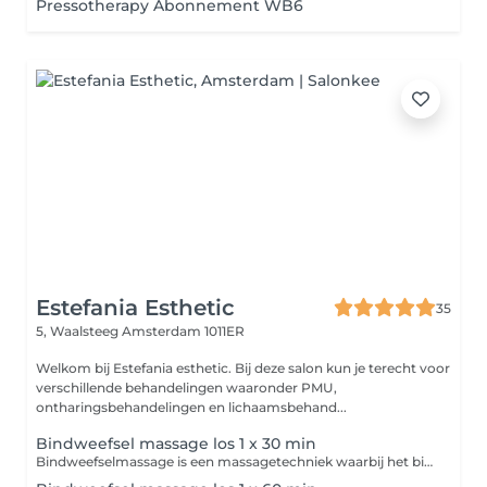
Pressotherapy Abonnement WB6
Estefania Esthetic
35
5, Waalsteeg
Amsterdam 1011ER
Welkom bij Estefania esthetic. Bij deze salon kun je terecht voor
verschillende behandelingen waaronder PMU,
ontharingsbehandelingen en lichaamsbehand...
Bindweefsel massage los 1 x 30 min
Bindweefselmassage is een massagetechniek waarbij het bindweefsel (de huid en onderliggende lagen) wordt gestimuleerd met stevige, vaak wat trekkende bewegingen. Dit verbetert de doorbloeding, maakt verklevingen los en kan de huid en spieren soepeler maken. De massage kan soms gevoelig zijn, maar helpt het lichaam beter te herstellen en te ontspannen.