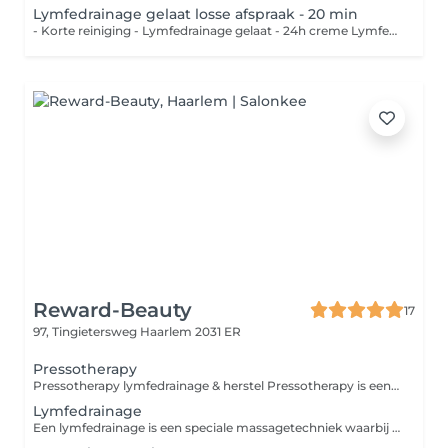
Lymfedrainage gelaat losse afspraak - 20 min
- Korte reiniging - Lymfedrainage gelaat - 24h creme Lymfedrainage werkt drainerend voor vochtophopingen in het gelaat. Na een ooglidcorrectie kan een aantal keer lymfedrainage zeker verschil maken.
Reward-Beauty
17
97, Tingietersweg
Haarlem 2031 ER
Pressotherapy
Pressotherapy lymfedrainage & herstel Pressotherapy is een mechanische compressietherapie waarbij speciale compressie-manchetten met ritmische luchtdruk het lymfesysteem en de bloedcirculatie stimuleren. Deze techniek, ook bekend als intermitterende pneumatische compressie, wordt in de medische en fysiotherapeutische praktijk toegepast ter ondersteuning van lymfedrainage en vochtregulatie. Door de gecontroleerde drukgolven kan de behandeling helpen bij het verminderen van vochtophoping (oedeem) en het ondersteunen van de afvoer van lymfevocht. Veel mensen ervaren daarnaast verlichting van zware of vermoeide benen, bijvoorbeeld na lang staan, zitten of intensieve belasting. Wetenschappelijk onderbouwde toepassingen Ondersteuning van lymfedrainage Vermindering van vochtophoping (oedeem) Stimulatie van bloedcirculatie in de benen Ondersteuning bij herstel na lichamelijke inspanning Kan worden toegepast in herstelprogramma's na bepaalde operaties (alleen wanneer medisch toegestaan) Daarnaast wordt deze vorm van ritmische compressie door sommige therapeuten gebruikt als ondersteunende behandeling bij stress- en burn-outklachten, omdat de behandeling het lichaam helpt te ontspannen en de doorbloeding ondersteunt. Voor wie niet geschikt Pressotherapy wordt niet aangeraden bij: actieve trombose of ernstige vaatproblemen ernstige hart- en vaatziekten acute infecties of ontstekingen onbehandelde hypertensie (hoge bloeddruk) zwangerschap (tenzij medisch toegestaan) Bij twijfel kijken we altijd samen of de behandeling veilig voor je is. Moment voor jezelf Pressotherapy kan ook simpelweg een rustmoment voor jezelf zijn. Je ligt comfortabel terwijl de behandeling het werk doet zonder inspanning of gedoe. Neem gerust je favoriete rustgevende muziek mee, of vraag ons om een playlist. Sluit even af van de drukte en geef je lichaam tijd om te herstellen. Abonnement mogelijk Omdat lymfedrainage vaak regelmatige stimulatie nodig heeft, biedt Reward-Beauty ook een abonnement voor deze behandeling. Zo kun je het lichaam structureel ondersteunen in herstel en balans. Reward yourself.
Lymfedrainage
Een lymfedrainage is een speciale massagetechniek waarbij met zachte ronddraaiende bewegingen de afvoer van vocht, en daarmee gifstoffen, wordt gestimuleerd. Het kan ook helpen bij het behandelen en verminderen van vochtophopingen (oedemen).