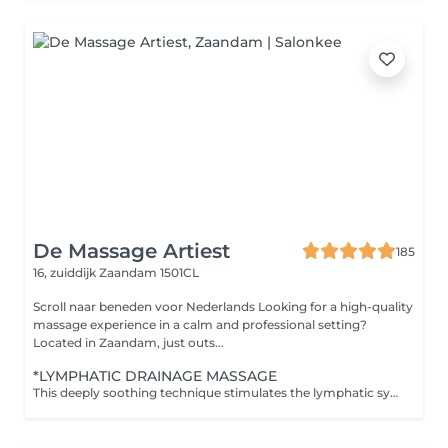
De Massage Artiest
185
16, zuiddijk
Zaandam 1501CL
Scroll naar beneden voor Nederlands Looking for a high-quality
massage experience in a calm and professional setting?
Located in Zaandam, just outs...
*LYMPHATIC DRAINAGE MASSAGE
This deeply soothing technique stimulates the lymphatic system to support natural detoxification, reduce inflammation, and boost immune response. Through gentle, rhythmic movements, it encourages the release of excess fluids and tension stored in the body. This treatment includes: Light, sweeping strokes to activate lymph flow Mindful touch to invite deep calm and inner balance Perfect for those experiencing water retention, sluggish circulation, post-travel heaviness, or general fatigue. Feel lighter, clearer, and more in tune with your body's natural rhythm.