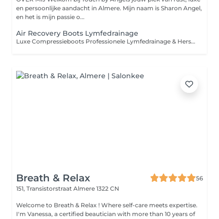
en persoonlijke aandacht in Almere. Mijn naam is Sharon Angel,
en het is mijn passie o...
Air Recovery Boots Lymfedrainage
Luxe Compressieboots Professionele Lymfedrainage & Herstel Deze luxe compressieboots zijn gebaseerd op geavanceerde lymfedrainage- en pressotherapie-technieken, zoals toegepast in de sport- en herstelbranche. Door middel van gecontroleerde, ritmische luchtdruk wordt de bloedsomloop gestimuleerd en wordt de natuurlijke afvoer van vocht ondersteund. De behandeling ondersteunt bij: Het verminderen van vochtophoping (oedeem) In combinatie met Neocare Elite / Care+ kan dit het resultaat verder versterken. Het verlichten van zware, vermoeide benen Het ondersteunen van spierherstel na intensieve training Het bevorderen van ontspanning en algemeen comfort Voor wie geschikt? Ideaal voor: Sporters Mensen met een staand of zittend beroep Cliënten met neiging tot vochtretentie Iedereen die zijn benen een effectief herstelmoment wil geven
Breath & Relax
56
151, Transistorstraat
Almere 1322 CN
Welcome to Breath & Relax ! Where self-care meets expertise.
I'm Vanessa, a certified beautician with more than 10 years of