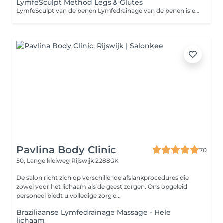
LymfeSculpt Method Legs & Glutes
LymfeSculpt van de benen Lymfedrainage van de benen is een intensieve behandeling die gericht is op het activeren en verbeteren van het lymfestelsel in de benen. Het helpt het lichaam om overtollig vocht, afvalstoffen en toxines sneller af te voeren. Dit biedt verlichting bij zware benen, vochtophoping, zwelling en vermoeidheid door een slecht werkend lymfestelsel. Wat doet deze behandeling Activeert het lymfestelsel in de benen Vermindert vochtretentie, zwelling en het gevoel van zware benen Verbetert direct de lymfe- en bloedcirculatie Geeft onmiddellijke verlichting en zichtbaar resultaat al na één sessie Ondersteunt de natuurlijke detox van het lichaam Verbetert de structuur van het weefsel en vermindert spanning in de benen Ideaal voor mensen met een zittend beroep, lange reizen, hormonale schommelingen of een algemeen verzwakt lymfesysteem Belangrijke informatie activatie van het lymfestelsel in de buik (VERPLICHTE VOORWAARDE) Voor een effectieve lymfedrainage van de benen moet eerst het lymfestelsel in de buik worden geopend en geactiveerd. De lymfe uit de benen stroomt namelijk altijd via de buik naar boven, waardoor activatie van de buik essentieel is voor een optimaal resultaat. Regel: Heeft u in de afgelopen 4 weken géén buikactivatie / Lymfasculp Buik bij mij gehad, dan moeten we altijd eerst de buikactivatie doen, voordat de benen behandeld kunnen worden. Heeft u in de afgelopen 6 weken wél een buikactivatie gehad, dan kunt u direct een afspraak maken voor Lymphoscalp Benen. Contra-indicaties De behandeling kan niet worden uitgevoerd bij: actieve infecties of koorts acute ontstekingen of onduidelijke zwellingen trombose of verhoogd risico op bloedstolsels onbehandelde hoge bloeddruk hartfalen oncologische aandoeningen zonder toestemming van een arts risicovolle of gecompliceerde zwangerschap recente operaties of verwondingen aan de benen
Pavlina Body Clinic
70
50, Lange kleiweg
Rijswijk 2288GK
De salon richt zich op verschillende afslankprocedures die
zowel voor het lichaam als de geest zorgen. Ons opgeleid
personeel biedt u volledige zorg e...
Braziliaanse Lymfedrainage Massage - Hele
lichaam