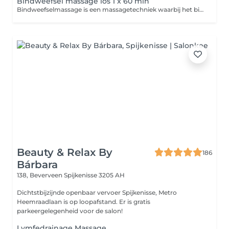
Bindweefsel massage los 1 x 60 min
Bindweefselmassage is een massagetechniek waarbij het bindweefsel (de huid en onderliggende lagen) wordt gestimuleerd met stevige, vaak wat trekkende bewegingen. Dit verbetert de doorbloeding, maakt verklevingen los en kan de huid en spieren soepeler maken. De massage kan soms gevoelig zijn, maar helpt het lichaam beter te herstellen en te ontspannen.
Beauty & Relax By
186
Bárbara
138, Beverveen
Spijkenisse 3205 AH
Dichtstbijzijnde openbaar vervoer Spijkenisse, Metro
Heemraadlaan is op loopafstand. Er is gratis
parkeergelegenheid voor de salon!
Lymfedrainage Massage