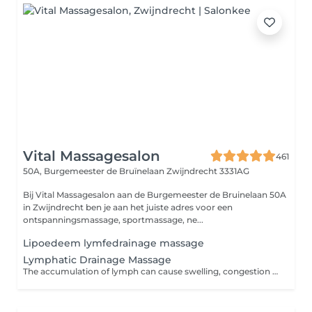
Vital Massagesalon
461
50A, Burgemeester de Bruïnelaan
Zwijndrecht 3331AG
Bij Vital Massagesalon aan de Burgemeester de Bruinelaan 50A
in Zwijndrecht ben je aan het juiste adres voor een
ontspanningsmassage, sportmassage, ne...
Lipoedeem lymfedrainage massage
Lymphatic Drainage Massage
The accumulation of lymph can cause swelling, congestion and pain. Lymphatic drainage massage practitioners use gentle and precise strokes to encourage the flow of lymph. If you suffer from headaches or endless congestion consider treating your symptoms with a lymphatic drainage massage.