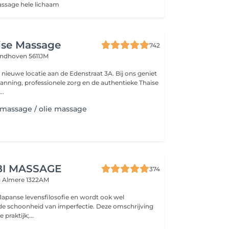
ssage hele lichaam
ise Massage
742
indhoven 5611JM
ieuwe locatie aan de Edenstraat 3A. Bij ons geniet
anning, professionele zorg en de authentieke Thaise
..
massage / olie massage
BI MASSAGE
374
g
Almere 1322AM
 Japanse levensfilosofie en wordt ook wel
de schoonheid van imperfectie. Deze omschrijving
 praktijk;...