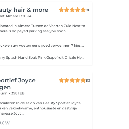
auty hair & more
86
raat
Almere 1328KA
 located in Almere Tussen de Vaarten Zuid Next to
the albert heijn, there is no payed parking see you soon !
Wilt u wat meer luxe en uw voeten eens goed verwennen ? kies dan voor de SPA PEDICURE! tijdens deze behandeling ondergaat u de standaard pedicure en meer. hier geniet u extra lang van de meest lekker ruikende bessen \ pepermunt verwerkt in een super zacht makende scrub , masker en massage en LOS bij te boeken voetenbad massage ook uiteraard eventueel af te sluiten met een mooie gellac
handbad: Red Berry Splash Hand Soak Pink Grapefruit Drizzle Hygiene Spray Mulberry & Pomegranate Sorbet Hand Scrub In vorm vijlen van de nagels Verzorgen van de nagelriemen Wild Berry Butter Hand Mask Cranberry Sensation Hand Treatment Massage Nagelriemolie Handcrème Nagelplaat glans of gellac (exclusief gellac verwijderen 5,-)
ortief Joyce
113
ngen
unnik 3981 EB
alisten In de salon van Beauty Sportief Joyce
rken vakbekwame, enthousiaste en gastvrije
naresse Joyc...
.C.W.