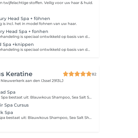
n twijfelachtige stoffen. Veilig voor uw haar & huid.
ury Head Spa + föhnen
 is incl. het in model fohnen van uw haar.
xury Head Spa + fonhen
Deze head spa behandeling is speciaal ontwikkeld op basis van de Curly girl method. Dus is ook alleen geschikt voor mensen met krullen en is incl. het drogen van uw krullen.
ad Spa +knippen
Deze head spa behandeling is speciaal ontwikkeld op basis van de Curly girl method. Dus is ook alleen geschikt voor mensen met krullen.
s Keratine
82
j
Nieuwerkerk aan den IJssel 2913LJ
ad Spa
Blauwkous Head Spa bestaat uit: Blauwkous Shampoo, Sea Salt Shampoo, Detox Modder, Blauwkous Hair Tonic, Blauwkous Botox, Blauwkous Hair Growing Serum, stoomcabine voor haar en gezicht met Koreaans skincare masker! Verwen jezelf en je haar!
r Spa Cursus
lk Spa
Blauwkous Milk Spa bestaat uit: Blauwkous Shampoo, Sea Salt Shampoo, Detox Modder, Blauwkous Hair Tonic, Blauwkous Milk, Blauwkous Botox, Blauwkous Hair Growing Serum, stoomcabine voor haar en gezicht met Koreaans skincare masker! Verwen jezelf en je haar!