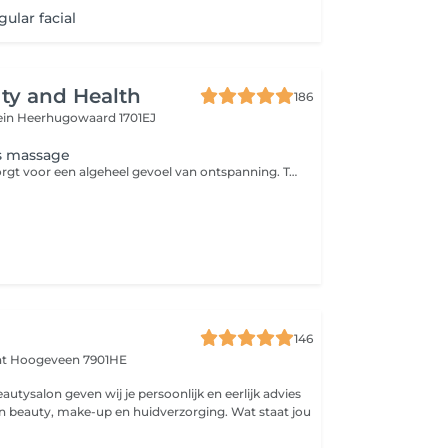
ular facial
ty and Health
186
ein
Heerhugowaard 1701EJ
s massage
Deze massage zorgt voor een algeheel gevoel van ontspanning. Terwijl je spieren relaxen ebt stress weg zodat lichaam en geest weer in balans komen.
y
146
at
Hoogeveen 7901HE
autysalon geven wij je persoonlijk en eerlijk advies
n beauty, make-up en huidverzorging. Wat staat jou