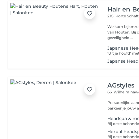
Hair en B
21G, Korte Schaf
Welkom bij onze 
van Houten. Bij o
gezelligheid ...
Japanese Hea
Japanse Head 
AGstyles
66, Wilhelmina
Persoonlijke aand
parkeer je jouw a
Headspa & mo
Herbal heads