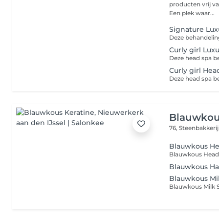
producten vrij va
Een plek waar...
Signature Lux
Deze behandeling
Curly girl Lu
Curly girl He
Blauwkou
76, Steenbakkeri
Blauwkous He
Blauwkous Hai
Blauwkous Mi