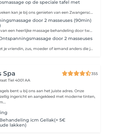
smassage op de speciale tafel met
Let op: Vanaf 12 weken kan je bij ons genieten van een Zwangerschapsmassage. Voor die tijd vinden wij het nog iets te kwetsbaar om een behandeling te geven. Genieten van een zwangerschapsmassage kan tot aan je bevalling. Zolang jij er nog van kan genieten en het nodig hebt. Deze massage wordt op de speciale Prénatal deluxe zwangerschapstafel gegeven met uitsparingen voor buik en borsten. Hierdoor kan je comfortabel en goed ondersteund op je buik liggen en ontspannen gemasseerd worden. De massage is gericht op het welzijn van moeder en kind en het verlichten van zwangerschapspijntjes en zwangerschapsklachten. De massage wordt door een gecertificeerde masseuse gegeven met een specialisatie in moeder en kind.
ingsmassage door 2 masseuses (90min)
)
Tegelijk genieten van een heerlijke massage behandeling door twee professionele masseuses. Deze bijzondere ervaring kan alleen vooraf worden ingepland. Stuur ons een whatsapp bericht op 06-15191112 zodat we de masseuses vrij kunnen maken en een datum kunnen inplannen. Let op: Woman Only
ntspanningsmassage door 2 masseuses
Geniet samen met je vriendin, zus, moeder of iemand anders die je lief is van een ontspannende massage. Wordt tegelijkertijd helemaal zen en laat je heerlijk in de watten leggen door 2 top masseuses. Geef ons maar aan hoe jullie ideale behandeling eruit ziet. Bij een massage behandeling van 90min verwerken bij de Beauty gezichtsmassage erin. Tijdens de Massage praten we alleen als jullie dat leuk vinden. Voor de rest zal je ons niet horen zodat jullie optimaal kunnen genieten. Wil je in de avond komen? Stuur dan even een berichtje naar ons via WhatsApp. Dan plannen we in overleg een datum.
s Spa
355
raat
Tiel 4001 AA
gels bent u bij ons aan het juiste adres. Onze
ezellig ingericht en aangekleed met moderne tinten,
m...
ing
Behandeling icm Gellak(+ 5€
ude lakken)