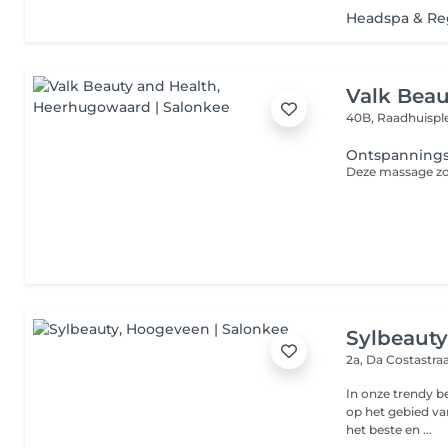
Headspa & Reg
Valk Beau
40B, Raadhuispl
Ontspanning
Sylbeaut
2a, Da Costastra
In onze trendy be
op het gebied va
het beste en ...