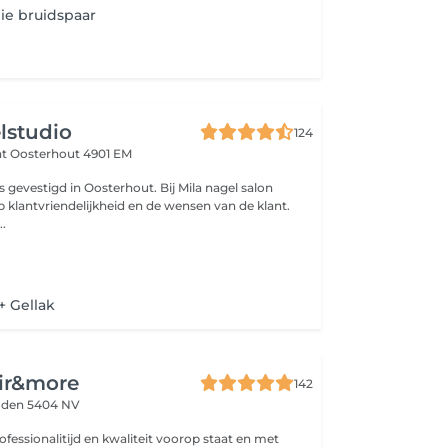
ie bruidspaar
lstudio
124
at
Oosterhout 4901 EM
is gevestigd in Oosterhout. Bij Mila nagel salon
p klantvriendelijkheid en de wensen van de klant.
..
+ Gellak
ir&more
142
den 5404 NV
fessionalitijd en kwaliteit voorop staat en met