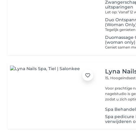
Zwangerschap
uitsparingen
Duo Ontspann
(Woman Only
Duomassage O
(woman only)
Lyna Nail
15, Hoogeindsest
Voor prachtige na
nagelstudio is g
zodat u zich opti
Spa Behandel
Spa pedicure 
verwijderen o