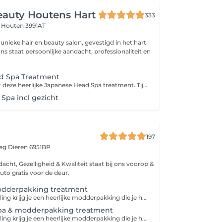
eauty Houtens Hart
333
t
Houten 3991AT
unieke hair en beauty salon, gevestigd in het hart
ns staat persoonlijke aandacht, professionaliteit en
d Spa Treatment
'Uit je hoofd' met deze heerlijke Japanese Head Spa treatment. Tijdens deze behandeling wordt je hoofdhuid, gezicht, nek en schouders gemasseerd met de producten van FFOR . Deze zijn 100% vegan en gemaakt van natuurlijk afgeleide ingrediënten. Tijdens de massage wordt je hoofdhuid grondig gereingd en gevoed. Je haar wordt hierna losjes met de hand gedroogd.
Spa incl gezicht
197
weg
Dieren 6951BP
acht, Gezelligheid & Kwaliteit staat bij ons voorop &
uto gratis voor de deur.
dderpakking treatment
Bij deze behandeling krijg je een heerlijke modderpakking die je hoofdhuid kalmeerd , minder snel vettig maakt of roos behandeld. Daarna kun jij heerlijk genieten van een heerlijke headspa treatment die je haar versterkt en de kwaliteit van je haar verbetert
pa & modderpakking treatment
Bij deze behandeling krijg je een heerlijke modderpakking die je hoofdhuid kalmeerd , minder snel vettig maakt of roos behandeld. Daarna kun jij heerlijk genieten van een heerlijke headspa treatment die stress verminderd.