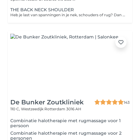
THE BACK NECK SHOULDER
Heb je last van spanningen in je nek, schouders of rug? Dan is deze massage geschikt voor jou. Knopen worden weggemasseerd en hoofdpijn wordt voorkomen of opgelost. Deze massage kun je ondergaan met je kleding aan of met olie.
De Bunker Zoutkliniek
143
110 C, Westzeedijk
Rotterdam 3016 AH
Combinatie halotherapie met rugmassage voor 1
persoon
Combinatie halotherapie met rugmassage voor 2
personen