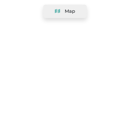
Map
Company
Support
Team
&
Careers
Information for salons
Legal
Exercise withdrawal right
Terms and conditions
Privacy Policy