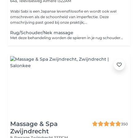
64a, Televisieweg
Almere 1322AM
Wabi Sabi is een Japanse levensfilosofie en wordt ook wel
omschreven als de schoonheid van imperfectie. Deze
omschrijving past goed bij onze praktijk;...
Rug/Schouder/Nek massage
Met deze behandeling worden de spieren in je rug schouder en nek goed losgemaakt en ga je weer licht en met nieuwe energie de deur uit. Geef ons vooral je wensen en behoeften aan. In 30min kunnen we heel veel voor je bekenenen!
Massage & Spa
350
Zwijndrecht
9, Passage
Zwijndrecht 3331CM