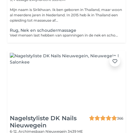
Mijn naam is Sirikhwan. Ik ben geboren in Thailand, maar woon
al meerdere jaren in Nederland. In 2015 heb ik in Thailand een
opleiding tot masseuse af...
Rug, Nek en schoudermassage
Veel mensen last hebben van spanningen in de nek en schouders of hebben last van rugklachten, met een rug nek en schoudermassage zorg u ervoor dat de spieren ontspannen; botten, pezen en weefsels flexibel blijven en lichamelijk pijn vermindert. Ook hoofdpijnklachten die vaak het gevolg zijn van aanspanning van de spieren in de schouders en nek kunnen met deze massage verholpen worden.
Nagelstyliste DK Nails
366
Nieuwegein
6-12, Archimesbaan
Nieuwegein 3439 ME