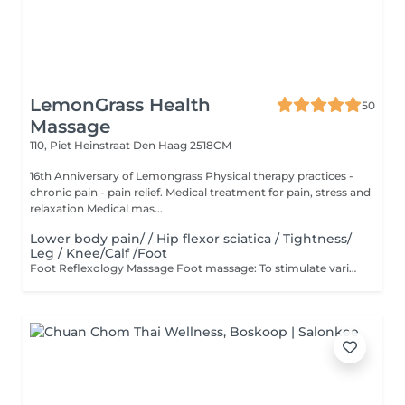
LemonGrass Health
50
Massage
110, Piet Heinstraat
Den Haag 2518CM
16th Anniversary of Lemongrass Physical therapy practices -
chronic pain - pain relief. Medical treatment for pain, stress and
relaxation Medical mas...
Lower body pain/ / Hip flexor sciatica / Tightness/
Leg / Knee/Calf /Foot
Foot Reflexology Massage Foot massage: To stimulate various organs in the body, massage the feet. And the back of the feet, internally and externally, etc.benefits of foot massage help promote health by stimulating blood circulation, lymph, and immune system Helps prevent diseases such as constipation, headache, leg pain, foot pain, etc., and helps detoxify and eliminate waste. Helps to balance the functions of the body It has a positive effect on mental health, which is to reduce stress and induce deep relaxation.