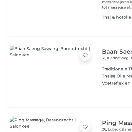
meerdere jaren in
tot masseuse af..
Thai & hotoli
Baan Sae
31, Klarinetweg
B
Traditionele 
Thaise Olie M
Voetreflex e
Ping Mas
26, Lubeck
Baren