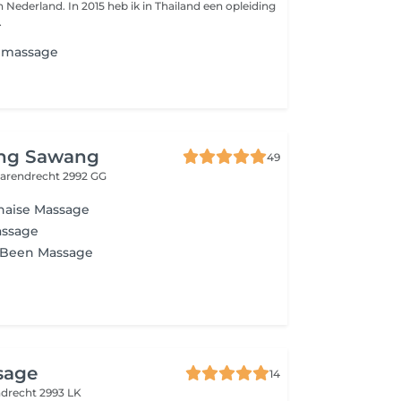
 Nederland. In 2015 heb ik in Thailand een opleiding
.
e massage
ng Sawang
49
arendrecht 2992 GG
Thaise Massage
assage
n Been Massage
sage
14
drecht 2993 LK