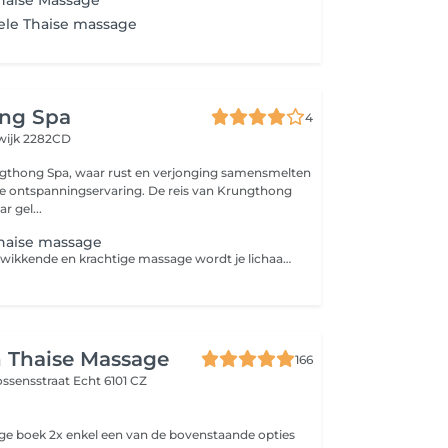
Thaise Massage
ele Thaise massage
ng Spa
4
swijk 2282CD
gthong Spa, waar rust en verjonging samensmelten
ge ontspanningservaring. De reis van Krungthong
r gel...
Thaise massage
Tijdens deze verkwikkende en krachtige massage wordt je lichaam in verschillende yogahoudingen gebracht terwijl druk wordt uitgeoefend op verschillende reflexpunten. Deze massage zorgt voor ontspanning en energie en helpt vastzittende gewrichten los te maken en spierspanning te verlichten.
n Thaise Massage
166
ossensstraat
Echt 6101 CZ
e boek 2x enkel een van de bovenstaande opties