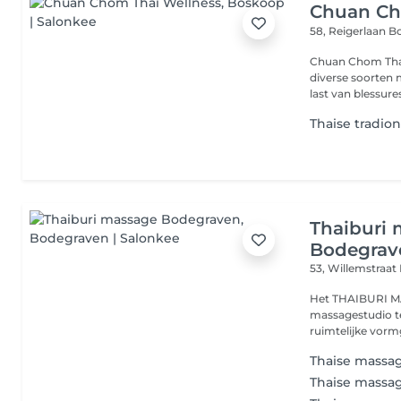
Chuan Ch
58, Reigerlaan
B
Chuan Chom Thai 
diverse soorten m
last van blessures 
Thaise tradio
Thaiburi
Bodegrav
53, Willemstraat
Het THAIBURI MA
massagestudio t
ruimtelijke vormg
Thaise massag
Thaise massag