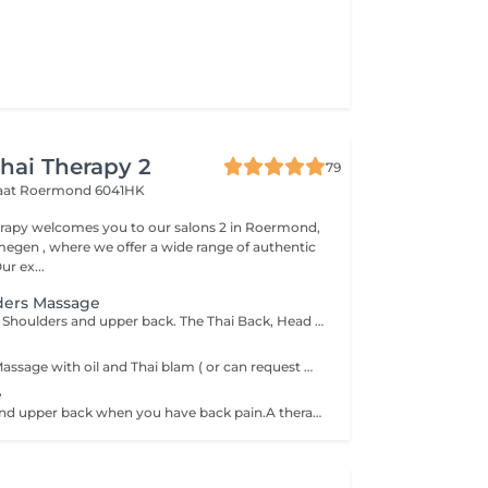
Thai Therapy 2
79
raat
Roermond 6041HK
 welcomes you to our salons 2 in Roermond,
egen , where we offer a wide range of authentic
r ex...
ders Massage
Focus on Neck & Shoulders and upper back. The Thai Back, Head and Shoulder Massage is a specific therapy focusing on the specific areas rather than the entire body. The massage helps to relieve tension in your muscles, improve circulation and reduce stress. This therapy is especially recommended for you if you work sitting down or at a desk all day. The focus on your back, head and shoulders helps you to relax and assists in the reduction of stress hormones in the muscles which can reduce the occurrence of tension related headaches.
Traditional Thai Massage with oil and Thai blam ( or can request without oil)
e
For lower back and upper back when you have back pain.A therapist uses their hands, thumbs, elbows, and feet to apply pressure and guide you through gentle, yoga-like stretches, working on the back and other major muscle groups to release tension and improve function.