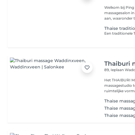
Welkom bij Ping
massagesalon in
aan, waaronder tr
Thaise tradit
Thaiburi
89, Ieplaan
Wadd
Het THAIBURI MA
massagestudio t
ruimtelijke vormg
Thaise massag
Thaise massag
Thaise massag