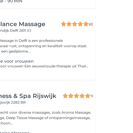
e - 90 MIN
alance Massage
63
endijk
Delft 2611 VJ
assage in Delft is een professionele
waar rust, ontspanning en kwaliteit voorop staat.
 een gediplome...
ge voor vrouwen
Thaise Massage voor vrouwen Een eeuwenoude therapie uit Thailand die rekken, druk en ritmische bewegingen combineert. Je blijft gekleed en ligt op een verdikte mat. Voordelen: - meer flexibiliteit, - minder stress en verlichting van pijn/spanning - betere energiestroom, bloedsomloop en algeheel welzijn. Let op! Neem zelf comfortabele stretch kleding mee met voorkeur lange mouwen!
ness & Spa Rijswijk
11
ijswijk 2282 BR
erecht voor diverse massages, zoals Aroma Massage,
ge, Deep Tissue Massage of ontspanningsmassage,
hoon...