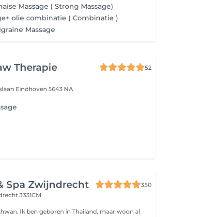
Thaise Massage ( Strong Massage)
e+ olie combinatie ( Combinatie )
igraine Massage
w Therapie
52
uslaan
Eindhoven 5643 NA
ssage
& Spa Zwijndrecht
350
drecht 3331CM
ikhwan. Ik ben geboren in Thailand, maar woon al