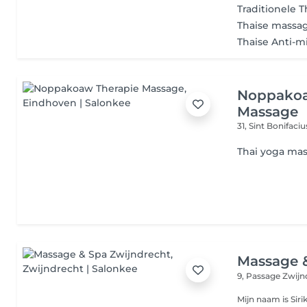
Traditionele 
Thaise massag
Thaise Anti-m
Noppakoa
Massage
31, Sint Bonifaci
Thai yoga ma
Massage 
9, Passage
Zwijn
Mijn naam is Sir