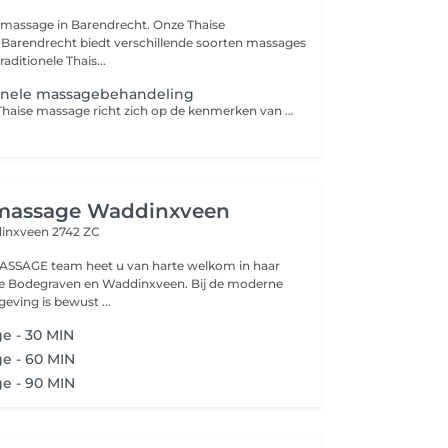
 massage in Barendrecht. Onze Thaise
 Barendrecht biedt verschillende soorten massages
aditionele Thais...
ionele massagebehandeling
Een traditionele Thaise massage richt zich op de kenmerken van rollen, knijpen, buigen, trekken, persen en gebruik maken van warmte, die algemeen bekend staat als traditionele Thaise massage. Deze massage is niet alleen geschikt om de pijn te behandelen maar is ook goed voor de algehele gezondheid van het lichaam. De massage heeft rechtstreeks invloed op lichaam en geest door gebruik te maken van artistieke aanraking. Bij de traditionele Thaise massage wordt geen gebruik gemaakt van massageolie en wordt daarom over het algemeen ervaren als een wat hardere massage.
 massage Waddinxveen
inxveen 2742 ZC
SSAGE team heet u van harte welkom in haar
e Bodegraven en Waddinxveen. Bij de moderne
eving is bewust ...
e - 30 MIN
e - 60 MIN
e - 90 MIN