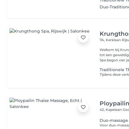
Traditionele 
Duo-Tradition
Krungtho
7A, Kerklaan
Rij
Welkom bij Krun
tot een geweldi
Spa begon vier jaa
Traditionele 
Ploypaili
42, Kapelaan Go
Duo-massage
Voor duo-massag