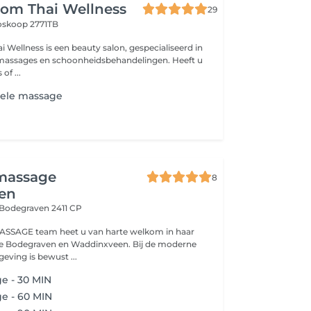
om Thai Wellness
29
oskoop 2771TB
Wellness is een beauty salon, gespecialiseerd in
assages en schoonheidsbehandelingen. Heeft u
of ...
nele massage
 massage
8
en
Bodegraven 2411 CP
SSAGE team heet u van harte welkom in haar
e Bodegraven en Waddinxveen. Bij de moderne
eving is bewust ...
e - 30 MIN
e - 60 MIN