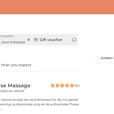
 location
Gift voucher
,
Noord-Brabant
Zoeken i
 than you expect.
ise Massage
742
indhoven 5611JM
ieuwe locatie aan de Edenstraat 3A. Bij ons geniet
anning, professionele zorg en de authentieke Thaise
..