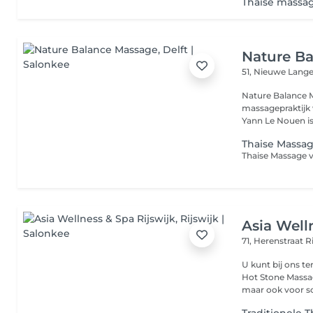
Thaise massag
Nature B
51, Nieuwe Lang
Nature Balance M
massagepraktijk 
Yann Le Nouen is
Thaise Massa
Asia Well
71, Herenstraat
R
U kunt bij ons t
Hot Stone Massa
maar ook voor sc